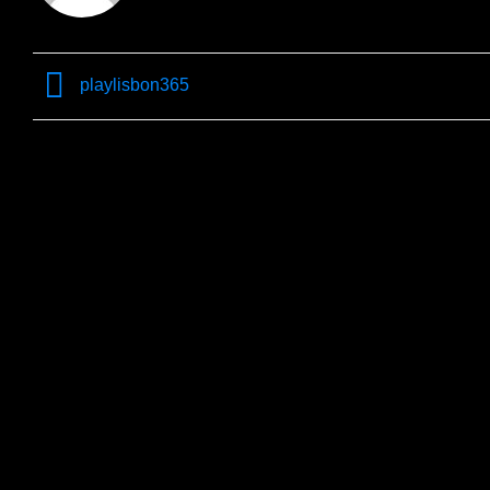
playlisbon365