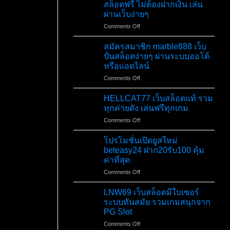
ช่วย
สล็อตฟรี ไม่ต้องฝากเงิน เล่น
ไม่มี
เพิ่ม
ผ่านเว็บง่ายๆ
ขั้น
โอกาส
on
Comments Off
ต่ำ
ชนะ
ALFABET888
ฝาก
เดิม
ทดลอง
ถอน
สมัครสมาชิก marble888 เว็บ
พัน
เล่น
ง่าย
อย่าง
ปั่นสล็อตง่ายๆ ผ่านระบบออโต้
สล็อต
ทุน
แม่นยำ
หรือแอดไลน์
ฟรี
น้อย
on
Comments Off
ไม่
ก็
สมัคร
ต้อง
เล่น
สมาชิก
ฝาก
ได้
HELLCAT77 เว็บสล็อตแท้ รวม
marble888
เงิน
ทุกค่ายดัง เล่นฟรีทุกเกม
เว็บ
เล่น
on
Comments Off
ปั่น
ผ่าน
HELLCAT77
สล็อต
เว็บ
เว็บ
ง่ายๆ
โปรโมชั่นเปิดยูสใหม่
ง่ายๆ
สล็อต
ผ่าน
beteasy24 ฝาก20รับ100 คุ้ม
แท้
ระบบ
ค่าที่สุด
รวม
ออ
on
Comments Off
ทุก
โต้
โปร
ค่าย
หรือ
โม
ดัง
LNW69 เว็บสล็อตมีใบเซอร์
แอด
ชั่น
เล่น
ไลน์
ระบบทันสมัย รวมเกมสนุกจาก
เปิด
ฟรี
PG Slot
ยูส
ทุก
on
Comments Off
ใหม่
เกม