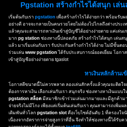
Pgstation สร้างกำไรได้สนุก เล่น
เริ่มต้นกับเรา
pgstation
เพื่อสร้างกำไรได้ง่ายกว่า พร้อมรั
อย่างดี อาจจะกลายเป็นคนรวยโดยไม่ต้องไปไกลถึงต่างประเทศ 
แล้วคุณจะสามารถหาเงินเข้าสู่บัญชีได้อย่างง่ายดาย แค่เล่นเ
มาก
pg station
ช่องทางนี้ปลอดภัย สร้างกำไรได้สนุก เล่นสนุก
แล้ว มาเริ่มเล่นกับเรา รับประกันสร้างกำไรได้ง่าย ไม่มีขั้น
ร่วมเล่น
www pgstation
ได้รับประสบการณ์ยอดเยี่ยม โอกาสด
เข้าสู่บัญชีอย่างง่ายดาย
tgaslot
หาเงินหลักล้านเข้า
โอกาสดีขนาดนี้ไม่ควรพลาด ลองเล่นสักครั้งแล้วคุณจะติดใจแ
ต้องการหาเงิน เลือกเล่นกับเรา สนุกจริง ช่องทางหาเงินแบบใ
pgstation
สล็อต
มีสมาชิกเข้าร่วมเล่นมากมายและมีลูกค้ามาก
จ่ายจริงไม่มีโกง เพียงแค่เริ่มต้นเล่นกับเรา คุณสามารถเพิ่
เดิมพันทั่วโลก
pgstation slot
คือเว็บไซต์อันดับ 1 ที่ครองใจ
เนื่องจากอัตราการจ่ายสูงกว่าที่อื่น จึงทำให้ช่องทางนี้ได้รับค
บาททุกสตางค์ถอนได้ทั้งหมด
tga689