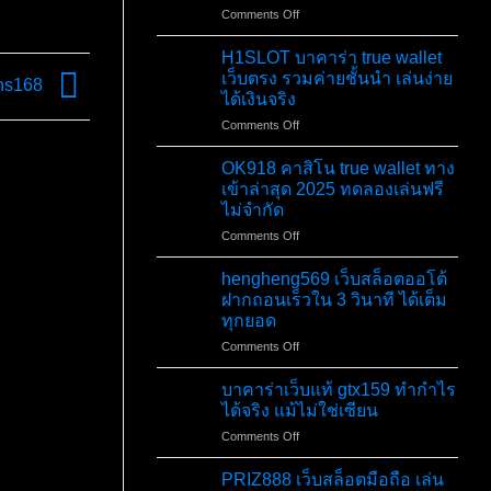
on
Comments Off
คุณภาพ
เป็น
4KTH
จาก
เว็บ
เว็บ
บ่อน
สล็อต
H1SLOT บาคาร่า true wallet
สล็อต
คา
ยอด
เว็บตรง รวมค่ายชั้นนำ เล่นง่าย
ins168
แท้
สิโน
นิยม
ได้เงินจริง
รวม
สร้าง
on
Comments Off
เกม
กำไร
H1SLOT
แตก
จริง
บา
ง่าย
OK918 คาสิโน true wallet ทาง
คา
คุณภาพ
เข้าล่าสุด 2025 ทดลองเล่นฟรี
ร่า
สูง
ไม่จำกัด
true
ไว้
on
Comments Off
wallet
ใน
OK918
เว็บ
เว็บ
คา
ตรง
เดียว
hengheng569 เว็บสล็อตออโต้
สิโน
รวม
ฝากถอนเร็วใน 3 วินาที ได้เต็ม
true
ค่าย
ทุกยอด
wallet
ชั้น
on
Comments Off
ทาง
นำ
hengheng569
เข้า
เล่น
เว็บ
ล่าสุด
ง่าย
บาคาร่าเว็บแท้ gtx159 ทำกำไร
สล็อต
2025
ได้
ได้จริง แม้ไม่ใช่เซียน
ออ
ทดลอง
เงิน
on
Comments Off
โต้
เล่น
จริง
บา
ฝาก
ฟรี
คา
ถอน
PRIZ888 เว็บสล็อตมือถือ เล่น
ไม่
ร่า