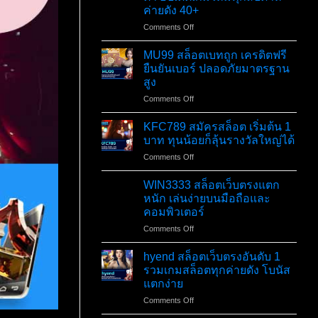
เว็บ
ค่ายดัง 40+
สล็อต
on
Comments Off
แตก
KINGZ
หนัก
569
ที่สุด
MU99 สล็อตเบทถูก เครดิตฟรี
เว็บ
โบนัส
ยืนยันเบอร์ ปลอดภัยมาตรฐาน
สล็อต
แตก
สูง
ไม่มี
ง่าย
on
Comments Off
ขั้น
ทุก
MU99
ต่ำ
วัน
สล็อต
อัปเดต
ไม่
KFC789 สมัครสล็อต เริ่มต้น 1
เบท
เกม
อั้น
บาท ทุนน้อยก็ลุ้นรางวัลใหญ่ได้
ถูก
ใหม่
on
Comments Off
เครดิต
ทุก
KFC789
ฟรี
สัปดาห์
สมัคร
ยืนยัน
WIN3333 สล็อตเว็บตรงแตก
ค่าย
สล็อต
เบอร์
ดัง
หนัก เล่นง่ายบนมือถือและ
เริ่ม
ปลอดภัย
40+
คอมพิวเตอร์
ต้น
มาตรฐาน
on
Comments Off
1
สูง
WIN3333
บาท
สล็อต
ทุน
hyend สล็อตเว็บตรงอันดับ 1
เว็บ
น้อย
รวมเกมสล็อตทุกค่ายดัง โบนัส
ตรง
ก็
แตกง่าย
แตก
ลุ้น
on
Comments Off
หนัก
รางวัล
hyend
เล่น
ใหญ่