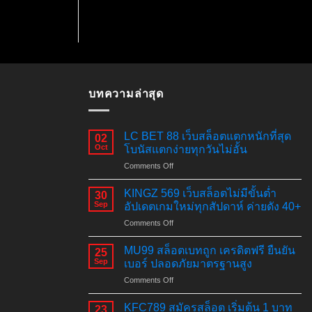
LNW69
beteasy24
เว็บ
ฝาก20รับ100
สล็อต
คุ้ม
มี
ค่าที่
ใบ
สุด
เซอร์
ระบบ
ทัน
บทความล่าสุด
สมัย
รวม
เกม
สนุก
LC BET 88 เว็บสล็อตแตกหนักที่สุด
02
จาก
Oct
โบนัสแตกง่ายทุกวันไม่อั้น
PG
on
Comments Off
Slot
LC
BET
KINGZ 569 เว็บสล็อตไม่มีขั้นต่ำ
30
88
Sep
อัปเดตเกมใหม่ทุกสัปดาห์ ค่ายดัง 40+
เว็บ
on
Comments Off
สล็อต
KINGZ
แตก
569
หนัก
MU99 สล็อตเบทถูก เครดิตฟรี ยืนยัน
25
เว็บ
ที่สุด
Sep
เบอร์ ปลอดภัยมาตรฐานสูง
สล็อต
โบนัส
on
Comments Off
ไม่มี
แตก
MU99
ขั้น
ง่าย
สล็อต
ต่ำ
KFC789 สมัครสล็อต เริ่มต้น 1 บาท
ทุก
23