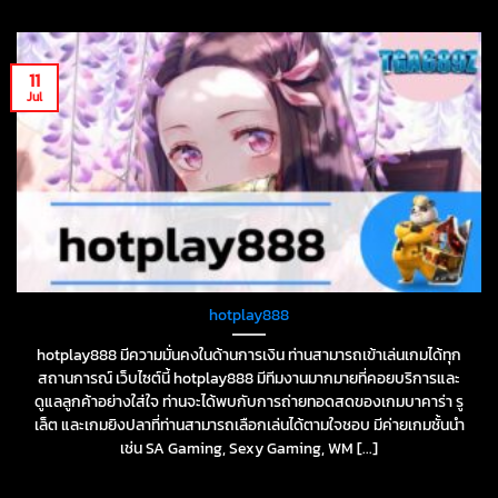
11
Jul
hotplay888
hotplay888 มีความมั่นคงในด้านการเงิน ท่านสามารถเข้าเล่นเกมได้ทุก
สถานการณ์ เว็บไซต์นี้ hotplay888 มีทีมงานมากมายที่คอยบริการและ
ดูแลลูกค้าอย่างใส่ใจ ท่านจะได้พบกับการถ่ายทอดสดของเกมบาคาร่า รู
เล็ต และเกมยิงปลาที่ท่านสามารถเลือกเล่นได้ตามใจชอบ มีค่ายเกมชั้นนำ
เช่น SA Gaming, Sexy Gaming, WM [...]