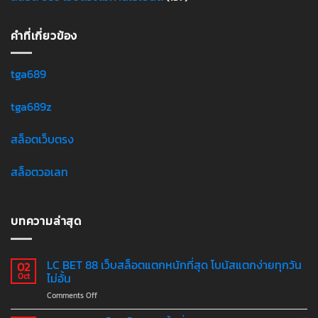
คำที่เกี่ยวข้อง
tga689
tga689z
สล็อตเว็บตรง
สล็อตวอเลท
บทความล่าสุด
LC BET 88 เว็บสล็อตแตกหนักที่สุด โบนัสแตกง่ายทุกวัน
02
ไม่อั้น
Oct
on
Comments Off
LC