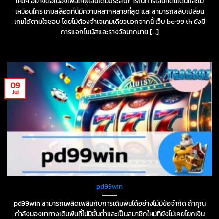
ใหม่ๆ อย่างต่อเนื่องเพื่อให้ผู้เล่นได้มีประสบการณ์การเล่นที่ตื่นเต้นและไม่
เหมือนใคร เกมสล็อตที่นี่มีความหลากหลายที่สุด และสามารถสลับเปลี่ยน
เกมได้ตามใจชอบ โดยไม่ต้องจำเจเกมเดียวนอกจากนี้ เว็บ bcr99 th ยังมี
การแจกโบนัสและรางวัลมากมาย [...]
09
Jul
pd99win
pd99win สามารถเพลิดเพลินกับการเดิมพันได้อย่างไม่มีข้อจำกัด ถ้าคุณ
กำลังมองหาทางเดิมพันที่ไม่มีขั้นต่ำและเป็นสมาชิกใหม่ที่ยังไม่เคยโยกเงิน