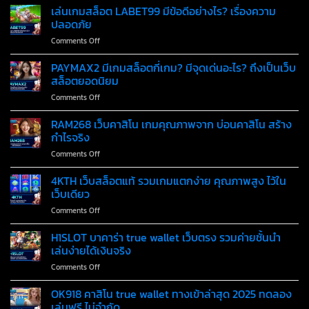
เว็บ
เล่นเกมสล็อต LABET99 มีข้อดีอย่างไร? เรื่องความ
แจ็ค
ทุก
พนัน
พอต
ปลอดภัย
วัน
ออนไลน์
แตก
on
Comments Off
ถูก
ง่าย
เล่น
กฎหมาย
ทำ
เกม
PAYMAX2 มีเกมสล็อตกี่เกม? มีจุดเด่นอะไร? ถึงเป็นเว็บ
เล่น
กำไร
สล็อต
ง่าย
สล็อตยอดนิยม
ได้
LABET99
ปลอดภัย
ทันที
on
Comments Off
มี
100%
PAYMAX2
ข้อดี
มี
RAM268 เว็บคาสิโน เกมคุณภาพจาก บ่อนคาสิโน สร้าง
อย่างไร?
เกม
เรื่อง
กำไรจริง
สล็อต
ความ
on
Comments Off
กี่
ปลอดภัย
RAM268
เกม?
เว็บ
4KTH เว็บสล็อตแท้ รวมเกมแตกง่าย คุณภาพสูง ไว้ใน
มี
คา
จุด
เว็บเดียว
สิโน
เด่น
on
Comments Off
เกม
อะไร?
4KTH
คุณภาพ
ถึง
เว็บ
H1SLOT บาคาร่า true wallet เว็บตรง รวมค่ายชั้นนำ
จาก
เป็น
สล็อต
บ่อน
เล่นง่ายได้เงินจริง
เว็บ
แท้
คา
สล็อต
on
Comments Off
รวม
สิโน
ยอด
H1SLOT
เกม
สร้าง
นิยม
บา
OK918 คาสิโน true wallet ทางเข้าล่าสุด 2025 ทดลอง
แตก
กำไร
คา
ง่าย
เล่นฟรี ไม่จำกัด
จริง