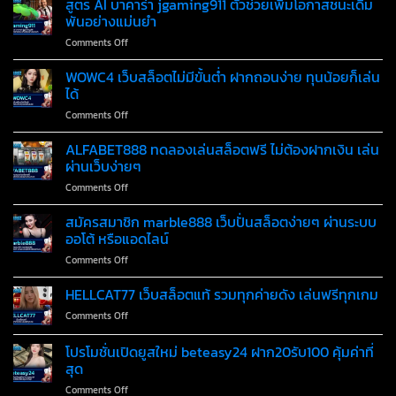
สูตร AI บาคาร่า jgaming911 ตัวช่วยเพิ่มโอกาสชนะเดิม
เพิ่ม
ยูสเซอร์
สิ
โอ
พันอย่างแม่นยำ
เดียว
โน
กา
on
Comments Off
ออนไลน์
ส
สูตร
กับ
แจ็ค
AI
WOWC4 เว็บสล็อตไม่มีขั้นต่ำ ฝากถอนง่าย ทุนน้อยก็เล่น
SNOOKBET888
พอต
บา
เว็บ
ได้
คา
ตรง
on
Comments Off
ร่า
ไม่
WOWC4
jgaming911
ผ่าน
เว็บ
ALFABET888 ทดลองเล่นสล็อตฟรี ไม่ต้องฝากเงิน เล่น
ตัว
เอเย่นต์
สล็อต
ช่วย
ผ่านเว็บง่ายๆ
ปลอดภัย
ไม่มี
เพิ่ม
on
Comments Off
ขั้น
โอกาส
ALFABET888
ต่ำ
ชนะ
ทดลอง
สมัครสมาชิก marble888 เว็บปั่นสล็อตง่ายๆ ผ่านระบบ
ฝาก
เดิม
เล่น
ถอน
ออโต้ หรือแอดไลน์
พัน
สล็อต
ง่าย
อย่าง
on
Comments Off
ฟรี
ทุน
แม่นยำ
สมัคร
ไม่
น้อย
สมาชิก
HELLCAT77 เว็บสล็อตแท้ รวมทุกค่ายดัง เล่นฟรีทุกเกม
ต้อง
ก็
marble888
ฝาก
เล่น
on
Comments Off
เว็บ
เงิน
ได้
HELLCAT77
ปั่น
เล่น
เว็บ
โปรโมชั่นเปิดยูสใหม่ beteasy24 ฝาก20รับ100 คุ้มค่าที่
สล็อต
ผ่าน
สล็อต
ง่ายๆ
สุด
เว็บ
แท้
ผ่าน
ง่ายๆ
on
Comments Off
รวม
ระบบ