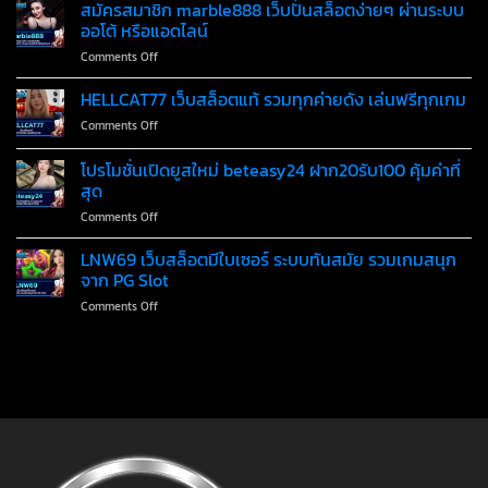
ทดลอง
สมัครสมาชิก marble888 เว็บปั่นสล็อตง่ายๆ ผ่านระบบ
ฝาก
เดิม
เล่น
ถอน
ออโต้ หรือแอดไลน์
พัน
สล็อต
ง่าย
อย่าง
on
Comments Off
ฟรี
ทุน
แม่นยำ
สมัคร
ไม่
น้อย
สมาชิก
HELLCAT77 เว็บสล็อตแท้ รวมทุกค่ายดัง เล่นฟรีทุกเกม
ต้อง
ก็
marble888
ฝาก
เล่น
on
Comments Off
เว็บ
เงิน
ได้
HELLCAT77
ปั่น
เล่น
เว็บ
โปรโมชั่นเปิดยูสใหม่ beteasy24 ฝาก20รับ100 คุ้มค่าที่
สล็อต
ผ่าน
สล็อต
ง่ายๆ
สุด
เว็บ
แท้
ผ่าน
ง่ายๆ
on
Comments Off
รวม
ระบบ
โปร
ทุก
ออ
โม
ค่าย
LNW69 เว็บสล็อตมีใบเซอร์ ระบบทันสมัย รวมเกมสนุก
โต้
ชั่น
ดัง
จาก PG Slot
หรือ
เปิด
เล่น
แอด
on
Comments Off
ยูส
ฟรี
ไลน์
LNW69
ใหม่
ทุก
เว็บ
beteasy24
เกม
สล็อต
ฝาก20รับ100
มี
คุ้ม
ใบ
ค่าที่
เซอร์
สุด
ระบบ
ทัน
สมัย