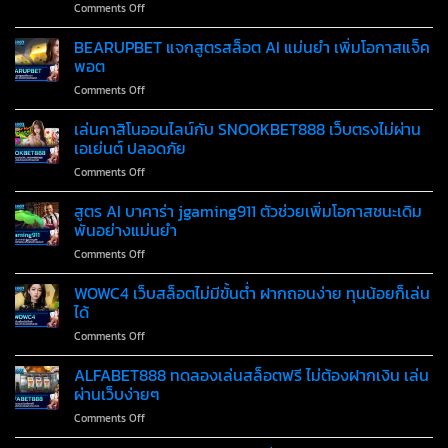
on
Comments Off
แท้
ใน
จำกัด
PRIZ888
gtx159
3
เว็บ
ทำ
BEARUPBET แจกสูตรสล็อต AI แม่นยำ เพิ่มโอกาสแจ็ค
วินาที
สล็อต
กำไร
พอต
ได้
มือ
ได้
เต็ม
on
Comments Off
ถือ
จริง
ทุก
BEARUPBET
เล่น
แม้
ยอด
แจก
เล่นคาสิโนออนไลน์กับ SNOOKBET888 เว็บตรงไม่ผ่าน
ง่าย
ไม่ใช่
สูตร
ครบ
เอเย่นต์ ปลอดภัย
เซียน
สล็อต
ทุก
on
Comments Off
AI
เกม
เล่น
แม่นยำ
ใน
คา
สูตร AI บาคาร่า jgaming911 ตัวช่วยเพิ่มโอกาสชนะเดิม
เพิ่ม
ยูสเซอร์
สิ
โอ
พันอย่างแม่นยำ
เดียว
โน
กา
on
Comments Off
ออนไลน์
ส
สูตร
กับ
แจ็ค
AI
WOWC4 เว็บสล็อตไม่มีขั้นต่ำ ฝากถอนง่าย ทุนน้อยก็เล่น
SNOOKBET888
พอต
บา
เว็บ
ได้
คา
ตรง
on
Comments Off
ร่า
ไม่
WOWC4
jgaming911
ผ่าน
เว็บ
ALFABET888 ทดลองเล่นสล็อตฟรี ไม่ต้องฝากเงิน เล่น
ตัว
เอเย่นต์
สล็อต
ช่วย
ผ่านเว็บง่ายๆ
ปลอดภัย
ไม่มี
เพิ่ม
on
Comments Off
ขั้น
โอกาส
ALFABET888
ต่ำ
ชนะ