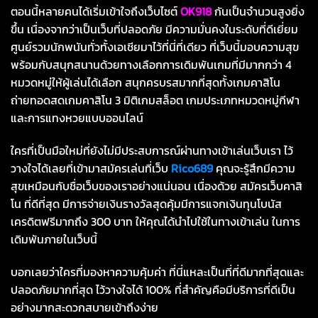
ตอนนี้หลายคนได้เริ่มเข้าใจถึงเว็บไซต์
OK918
กันเป็นจำนวนสูงยิ่ง
ขึ้น เนื่องจากว่าเป็นเว็บที่ปลอดภัย มีความมั่นคงในระดับที่ดีเยี่ยม
ศูนย์รวมนักพนันทั่วทั้งเอเชียมาไว้ที่นี่ที่เดียว ที่เว็บนี้มอบความสุข
พร้อมกับสนุกสนานด้วยทางเลือกการเดิมพันเกมที่มีมากกว่า 4
หมวดหมู่ให้ผู้เล่นได้เลือก สนุกครบรสมากที่สุดทั้งเกมคาสิโน
ถ่ายทอดสดเกมคาสิโน 3 มิติเกมสล็อต เกมประเภทหมวดหมู่กีฬา
และการแทงหวยแบบออนไลน์
ใครที่เป็นมือใหม่ที่ยังไม่มีประสบการณ์ผ่านทางเข้าเล่นเว็บเรา ไว้
วางใจได้เลยที่เข้ามาสมัครเล่นที่เว็บ
Rico689
คุณจะรู้สึกมีความ
สุขเหมือนกับชื่อเว็บของเราอย่างแน่นอน เนื่องด้วย สมัครเว็บคาสิ
โน ที่ดีที่สุด มีการจ่ายเงินรางวัลสุดคุ้มมีการแจกเงินทุนโบนัส
เครดิตฟรีมากถึง 300 บาท ให้คุณได้นำไปใช้ในทางเข้าเล่น ในการ
เดิมพันภายในเว็บนี้
บอกเลยว่าใครที่มองหาความคุ้มค่า ที่นี่แหละเป็นที่ที่ดีมากที่สุดและ
ปลอดภัยมากที่สุด ไว้วางใจได้ 100% ที่สำคัญคือมีบริการที่ดีเป็น
อย่างมากสะดวกสบายเข้าถึงง่าย