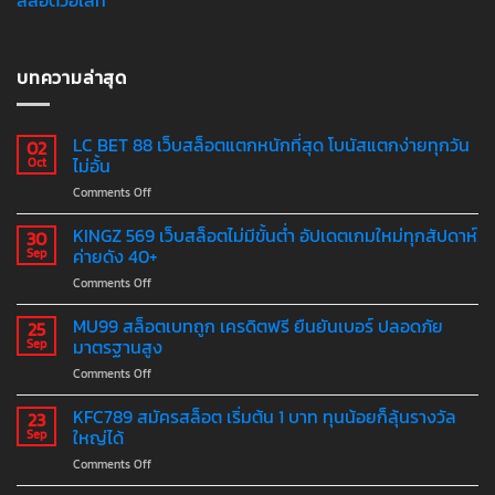
บทความล่าสุด
LC BET 88 เว็บสล็อตแตกหนักที่สุด โบนัสแตกง่ายทุกวัน
02
ไม่อั้น
Oct
on
Comments Off
LC
BET
KINGZ 569 เว็บสล็อตไม่มีขั้นต่ำ อัปเดตเกมใหม่ทุกสัปดาห์
30
88
ค่ายดัง 40+
Sep
เว็บ
on
Comments Off
สล็อต
KINGZ
แตก
569
MU99 สล็อตเบทถูก เครดิตฟรี ยืนยันเบอร์ ปลอดภัย
หนัก
25
เว็บ
ที่สุด
มาตรฐานสูง
Sep
สล็อต
โบนัส
on
Comments Off
ไม่มี
แตก
MU99
ขั้น
ง่าย
สล็อต
KFC789 สมัครสล็อต เริ่มต้น 1 บาท ทุนน้อยก็ลุ้นรางวัล
ต่ำ
23
ทุก
เบท
อัปเดต
ใหญ่ได้
Sep
วัน
ถูก
เกม
ไม่
on
Comments Off
เครดิต
ใหม่
อั้น
KFC789
ฟรี
ทุก