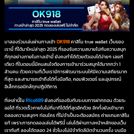
มาลองร่วมเล่นผ่านทางเข้า
OK918
คาสิโน true wallet เว็บของ
เรานี้ ที่ได้มาใหม่ล่าสุด 2025 ที่รองรับความสบายไปกับความสนุก
ที่ทุกอย่างภายในทางเข้านี้ ยังคงทำได้ด้วยตัวเองได้ง่ายๆ เลยที
เดียว ที่ในตอนนี้มีคนสนใจต้องการเข้ามาร่วมสนุกได้มากกว่า 1
ล้านคน ด้วยความที่เว็บเรามีการพัฒนาระบบให้มีความเสถียรมาก
ที่สุด และสามารถเข้าถึงได้ทั้งมือถือ, คอมพิวเตอร์ และอุปกรณ์
อิเล็กทรอนิกส์ทุกปฏิบัติการ
ที่เหล่านี้ใน
Rico689
ยังคงที่รองรับกับระบบการฝากถอน ด้วยระ
ออโต้ ที่รวดเร็วภายในไม่กี่นาทีได้ดี่ที่สุดอีกด้วย อีกทั้งยังเข้ามาท
ดลองความสนุกๆ ก่อนใคร ที่ไม่จำเป็นจะต้องสมัคร ค่ายเกมคาสิโน
แท้ เพราะการทดลองเล่นได้ฟรีนี้ เล่นได้ผ่านทางหน้าหลักของเว็บ
เราทันที ลองได้ตลอด 24 ชั่วโมงไม่มีจำกัดลิมิตจำนวนครั้ง บนมือ