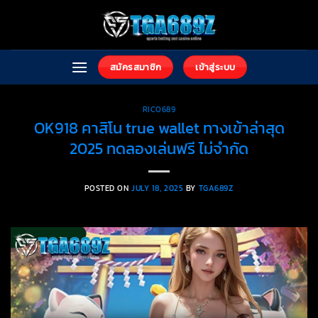
Skip
to
content
สมัครสมาชิก
เข้าสู่ระบบ
RICO689
OK918 คาสิโน true wallet ทางเข้าล่าสุด
2025 ทดลองเล่นฟรี ไม่จำกัด
POSTED ON
JULY 18, 2025
BY
TGA689Z