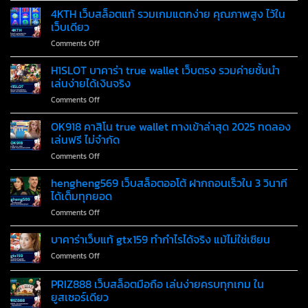
เกม?
เว็บ
4KTH เว็บสล็อตแท้ รวมเกมแตกง่าย คุณภาพสูง ไว้ใน
มี
คา
จุด
เว็บเดียว
สิโน
เด่น
on
Comments Off
เกม
อะไร?
4KTH
คุณภาพ
ถึง
เว็บ
H1SLOT บาคาร่า true wallet เว็บตรง รวมค่ายชั้นนำ
จาก
เป็น
สล็อต
บ่อน
เล่นง่ายได้เงินจริง
เว็บ
แท้
คา
สล็อต
on
Comments Off
รวม
สิโน
ยอด
H1SLOT
เกม
สร้าง
นิยม
บา
OK918 คาสิโน true wallet ทางเข้าล่าสุด 2025 ทดลอง
แตก
กำไร
คา
ง่าย
เล่นฟรี ไม่จำกัด
จริง
ร่า
คุณภาพ
on
Comments Off
true
สูง
OK918
wallet
ไว้
คา
hengheng569 เว็บสล็อตออโต้ ฝากถอนเร็วใน 3 วินาที
เว็บ
ใน
สิโน
ตรง
ได้เต็มทุกยอด
เว็บ
true
รวม
เดียว
on
Comments Off
wallet
ค่าย
hengheng569
ทาง
ชั้น
เว็บ
บาคาร่าเว็บแท้ gtx159 ทำกำไรได้จริง แม้ไม่ใช่เซียน
เข้า
นำ
สล็อต
ล่าสุด
เล่น
on
Comments Off
ออ
2025
ง่าย
บา
โต้
ทดลอง
ได้
คา
PRIZ888 เว็บสล็อตมือถือ เล่นง่ายครบทุกเกม ใน
ฝาก
เล่น
เงิน
ร่า
ถอน
ยูสเซอร์เดียว
ฟรี
จริง
เว็บ
เร็ว
ไม่