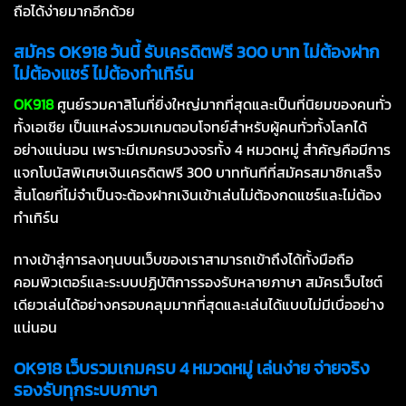
ถือได้ง่ายมากอีกด้วย
สมัคร OK918 วันนี้ รับเครดิตฟรี 300 บาท ไม่ต้องฝาก
ไม่ต้องแชร์ ไม่ต้องทำเทิร์น
OK918
ศูนย์รวมคาสิโนที่ยิ่งใหญ่มากที่สุดและเป็นที่นิยมของคนทั่ว
ทั้งเอเชีย เป็นแหล่งรวมเกมตอบโจทย์สำหรับผู้คนทั่วทั้งโลกได้
อย่างแน่นอน เพราะมีเกมครบวงจรทั้ง 4 หมวดหมู่ สำคัญคือมีการ
แจกโบนัสพิเศษเงินเครดิตฟรี 300 บาททันทีที่สมัครสมาชิกเสร็จ
สิ้นโดยที่ไม่จำเป็นจะต้องฝากเงินเข้าเล่นไม่ต้องกดแชร์และไม่ต้อง
ทำเทิร์น
ทางเข้าสู่การลงทุนบนเว็บของเราสามารถเข้าถึงได้ทั้งมือถือ
คอมพิวเตอร์และระบบปฏิบัติการรองรับหลายภาษา สมัครเว็บไซต์
เดียวเล่นได้อย่างครอบคลุมมากที่สุดและเล่นได้แบบไม่มีเบื่ออย่าง
แน่นอน
OK918 เว็บรวมเกมครบ 4 หมวดหมู่ เล่นง่าย จ่ายจริง
รองรับทุกระบบภาษา