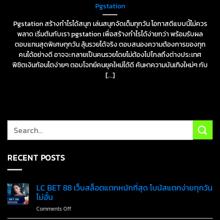
Pgstation
Pgstation สร้างกำไรได้สนุก เล่นสนุกจัดเต็มทุกวัน โอกาสดีแบบนี้ไม่ควร
พลาด เริ่มต้นกับเรา pgstation เพื่อสร้างกำไรได้ง่ายกว่า พร้อมรับผล
ตอบแทนสุดพิเศษทุกวัน ลุ้นรวยได้จริง ตอบสนองความต้องการของทุก
คนได้อย่างดี อาจจะกลายเป็นคนรวยโดยไม่ต้องไปไกลถึงต่างประเทศ
พิชิตเงินก้อนโตง่ายๆ ตอบโจทย์คนยุคใหม่ได้ดี ค้นหาความบันเทิงใหม่ๆ กับ
[...]
RECENT POSTS
LC BET 88 เว็บสล็อตแตกหนักที่สุด โบนัสแตกง่ายทุกวัน
ไม่อั้น
on
Comments Off
LC