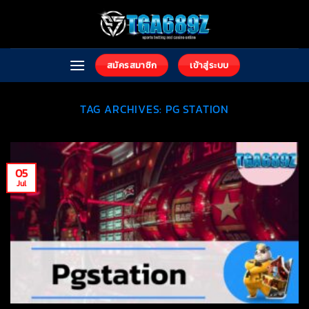
Skip
to
content
สมัครสมาชิก
เข้าสู่ระบบ
TAG ARCHIVES:
PG STATION
05
Jul