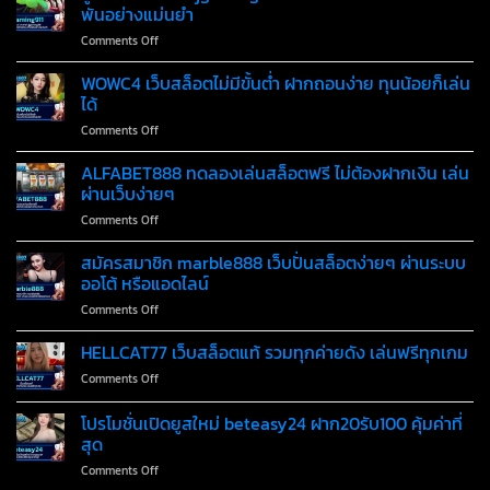
สิ
โอ
พันอย่างแม่นยำ
เดียว
โน
กา
on
Comments Off
ออนไลน์
ส
สูตร
กับ
แจ็ค
AI
WOWC4 เว็บสล็อตไม่มีขั้นต่ำ ฝากถอนง่าย ทุนน้อยก็เล่น
SNOOKBET888
พอต
บา
เว็บ
ได้
คา
ตรง
on
Comments Off
ร่า
ไม่
WOWC4
jgaming911
ผ่าน
เว็บ
ALFABET888 ทดลองเล่นสล็อตฟรี ไม่ต้องฝากเงิน เล่น
ตัว
เอเย่นต์
สล็อต
ช่วย
ผ่านเว็บง่ายๆ
ปลอดภัย
ไม่มี
เพิ่ม
on
Comments Off
ขั้น
โอกาส
ALFABET888
ต่ำ
ชนะ
ทดลอง
สมัครสมาชิก marble888 เว็บปั่นสล็อตง่ายๆ ผ่านระบบ
ฝาก
เดิม
เล่น
ถอน
ออโต้ หรือแอดไลน์
พัน
สล็อต
ง่าย
อย่าง
on
Comments Off
ฟรี
ทุน
แม่นยำ
สมัคร
ไม่
น้อย
สมาชิก
HELLCAT77 เว็บสล็อตแท้ รวมทุกค่ายดัง เล่นฟรีทุกเกม
ต้อง
ก็
marble888
ฝาก
เล่น
on
Comments Off
เว็บ
เงิน
ได้
HELLCAT77
ปั่น
เล่น
เว็บ
โปรโมชั่นเปิดยูสใหม่ beteasy24 ฝาก20รับ100 คุ้มค่าที่
สล็อต
ผ่าน
สล็อต
ง่ายๆ
สุด
เว็บ
แท้
ผ่าน
ง่ายๆ
on
Comments Off
รวม
ระบบ
โปร
ทุก