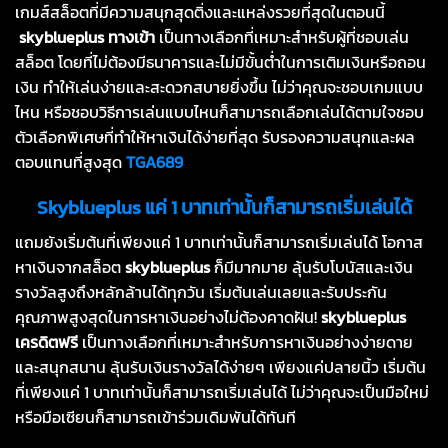
เกมส์สล็อตที่มีความสนุกสุดติ่งและแหล่งรวยที่สุดในตอนนี้
skyblueplus
ทางเข้า
เป็นทางเลือกที่เหมาะสำหรับผู้ที่ชอบเล่น
สล็อต โดยที่ไม่ต้องมีธนาคารและไม่มีขั้นต่ำในการเติมเงินหรือถอน
เงิน ทำให้เล่นง่ายและสะดวกสบายยิ่งขึ้น ไม่ว่าคุณจะชอบเกมแบบ
ไหน หรือชอบวิธีการเล่นแบบไหนก็สามารถเลือกเล่นได้ตามใจชอบ
ตัวเลือกพิเศษที่ทำให้หาเงินได้ง่ายที่สุด รับรองความสนุกและผล
ตอบแทนที่สูงสุด
TGA689
Skyblueplus แค่ 1 บาทเท่านั้นก็สามารถเริ่มเล่นได้
แถมยังเริ่มต้นที่เพียงแค่ 1 บาทเท่านั้นก็สามารถเริ่มเล่นได้ โอกาส
หาเงินจากสล็อต
skyblueplus
ก็มีมากมาย ลุ้นรับโบนัสและเงิน
รางวัลสูงถึงหลักล้านได้ทุกวัน เริ่มต้นเล่นเลยและรับประกัน
คุณภาพสูงสุดในการหาเงินอย่างไม่ต้องคาดฝัน!
skyblueplus
เครดิตฟรี
เป็นทางเลือกที่เหมาะสำหรับการหาเงินอย่างง่ายดาย
และสนุกสนาน ลุ้นรับเงินรางวัลได้ง่ายๆ เพียงแค่ปลายนิ้ว เริ่มต้น
ที่เพียงแค่ 1 บาทเท่านั้นก็สามารถเริ่มเล่นได้ ไม่ว่าคุณจะเป็นมือใหม่
หรือมือเซียนก็สามารถเข้าร่วมเดิมพันได้ทันที