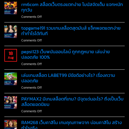
ง่าย
สล็อต
rm6com สล็อตเว็บตรงแตกง่าย โบนัสจัดเต็ม แจกหนัก
เงิน
ค่าที่
ทุน
ได้
ทุกวัน
สุด
น้อย
จริง
ปี
on
Comments Off
เริ่ม
กา
2025
rm6com
ต้น
รัน
สล็อต
1
topgame191 รวมเกมสล็อตสุดมันส์ แจ็คพอตแตกง่าย
ตี
เว็บ
บาท
ทำกำไรได้ทันที
ทุก
ตรง
ทำ
ยอด
on
Comments Off
แตก
กำไร
เล่น
topgame191
ง่าย
ได้
รวม
pepsi123 เว็บพนันออนไลน์ ถูกกฎหมาย เล่นง่าย
โบนัส
จริง
18
เกม
จัด
ปลอดภัย 100%
Aug
สล็อต
เต็ม
on
Comments Off
สุด
แจก
pepsi123
มันส์
หนัก
เว็บ
เล่นเกมสล็อต LABET99 มีข้อดีอย่างไร? เรื่องความ
แจ็ค
ทุก
พนัน
พอต
ปลอดภัย
วัน
ออนไลน์
แตก
on
Comments Off
ถูก
ง่าย
เล่น
กฎหมาย
ทำ
เกม
PAYMAX2 มีเกมสล็อตกี่เกม? มีจุดเด่นอะไร? ถึงเป็นเว็บ
เล่น
กำไร
สล็อต
ง่าย
สล็อตยอดนิยม
ได้
LABET99
ปลอดภัย
ทันที
on
Comments Off
มี
100%
PAYMAX2
ข้อดี
มี
RAM268 เว็บคาสิโน เกมคุณภาพจาก บ่อนคาสิโน สร้าง
อย่างไร?
เกม
เรื่อง
กำไรจริง