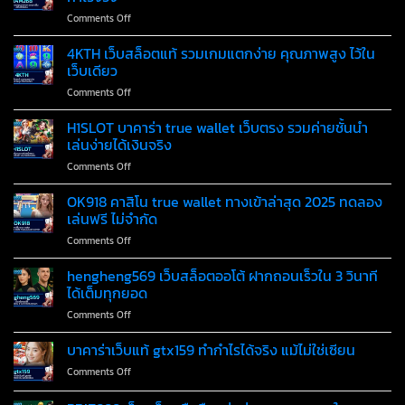
สล็อต
ความ
on
Comments Off
กี่
ปลอดภัย
RAM268
เกม?
เว็บ
4KTH เว็บสล็อตแท้ รวมเกมแตกง่าย คุณภาพสูง ไว้ใน
มี
คา
จุด
เว็บเดียว
สิโน
เด่น
on
Comments Off
เกม
อะไร?
4KTH
คุณภาพ
ถึง
เว็บ
H1SLOT บาคาร่า true wallet เว็บตรง รวมค่ายชั้นนำ
จาก
เป็น
สล็อต
บ่อน
เล่นง่ายได้เงินจริง
เว็บ
แท้
คา
สล็อต
on
Comments Off
รวม
สิโน
ยอด
H1SLOT
เกม
สร้าง
นิยม
บา
OK918 คาสิโน true wallet ทางเข้าล่าสุด 2025 ทดลอง
แตก
กำไร
คา
ง่าย
เล่นฟรี ไม่จำกัด
จริง
ร่า
คุณภาพ
on
Comments Off
true
สูง
OK918
wallet
ไว้
คา
hengheng569 เว็บสล็อตออโต้ ฝากถอนเร็วใน 3 วินาที
เว็บ
ใน
สิโน
ตรง
ได้เต็มทุกยอด
เว็บ
true
รวม
เดียว
on
Comments Off
wallet
ค่าย
hengheng569
ทาง
ชั้น
เว็บ
บาคาร่าเว็บแท้ gtx159 ทำกำไรได้จริง แม้ไม่ใช่เซียน
เข้า
นำ
สล็อต
ล่าสุด
เล่น
on
Comments Off
ออ
2025
ง่าย
บา
โต้
ทดลอง
ได้
คา