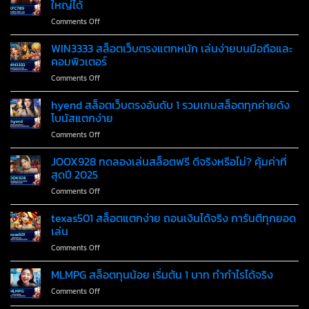
อัปเดต
ใหญ่ได้
วัน
ถูก
เกม
ไม่
on
Comments Off
เครดิต
ใหม่
อั้น
KFC789
ฟรี
ทุก
สมัคร
WIN3333 สล็อตเว็บตรงแตกหนัก เล่นง่ายบนมือถือและ
ยืนยัน
สัปดาห์
สล็อต
เบอร์
คอมพิวเตอร์
ค่าย
เริ่ม
ปลอดภัย
ดัง
on
Comments Off
ต้น
มาตรฐาน
40+
WIN3333
1
สูง
สล็อต
hyend สล็อตเว็บตรงอันดับ 1 รวมเกมสล็อตทุกค่ายดัง
บาท
เว็บ
ทุน
โบนัสแตกง่าย
ตรง
น้อย
on
Comments Off
แตก
ก็
hyend
หนัก
ลุ้น
สล็อต
JOOX928 ทดลองเล่นสล็อตฟรี ดีจริงหรือไม่? คุ้มค่าที่
เล่น
รางวัล
เว็บ
ง่าย
สุดปี 2025
ใหญ่
ตรง
บน
ได้
on
Comments Off
อันดับ
มือ
JOOX928
1
ถือ
ทดลอง
texas501 สล็อตแตกง่าย ถอนเงินได้จริง การันตีทุกยอด
รวม
และ
เล่น
เกม
เล่น
คอมพิวเตอร์
สล็อต
สล็อต
on
Comments Off
ฟรี
ทุก
texas501
ดี
ค่าย
สล็อต
MLMPG สล็อตทุนน้อย เริ่มต้น 1 บาท ทำกำไรได้จริง
จริง
ดัง
แตก
หรือ
โบนัส
on
Comments Off
ง่าย
ไม่?
แตก
MLMPG
ถอน
คุ้ม