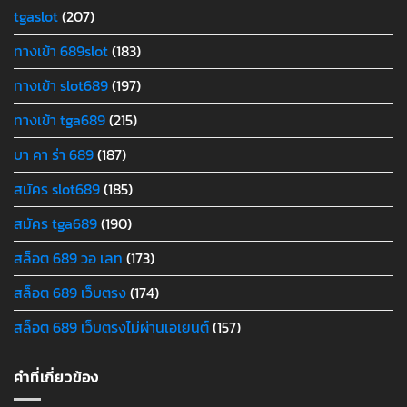
tgaslot
(207)
ทางเข้า 689slot
(183)
ทางเข้า slot689
(197)
ทางเข้า tga689
(215)
บา คา ร่า 689
(187)
สมัคร slot689
(185)
สมัคร tga689
(190)
สล็อต 689 วอ เลท
(173)
สล็อต 689 เว็บตรง
(174)
สล็อต 689 เว็บตรงไม่ผ่านเอเยนต์
(157)
คำที่เกี่ยวข้อง