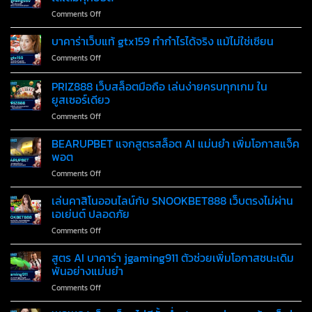
true
รวม
เดียว
on
Comments Off
wallet
ค่าย
hengheng569
ทาง
ชั้น
เว็บ
บาคาร่าเว็บแท้ gtx159 ทำกำไรได้จริง แม้ไม่ใช่เซียน
เข้า
นำ
สล็อต
ล่าสุด
เล่น
on
Comments Off
ออ
2025
ง่าย
บา
โต้
ทดลอง
ได้
คา
PRIZ888 เว็บสล็อตมือถือ เล่นง่ายครบทุกเกม ใน
ฝาก
เล่น
เงิน
ร่า
ถอน
ยูสเซอร์เดียว
ฟรี
จริง
เว็บ
เร็ว
ไม่
on
Comments Off
แท้
ใน
จำกัด
PRIZ888
gtx159
3
เว็บ
ทำ
BEARUPBET แจกสูตรสล็อต AI แม่นยำ เพิ่มโอกาสแจ็ค
วินาที
สล็อต
กำไร
พอต
ได้
มือ
ได้
เต็ม
on
Comments Off
ถือ
จริง
ทุก
BEARUPBET
เล่น
แม้
ยอด
แจก
เล่นคาสิโนออนไลน์กับ SNOOKBET888 เว็บตรงไม่ผ่าน
ง่าย
ไม่ใช่
สูตร
ครบ
เอเย่นต์ ปลอดภัย
เซียน
สล็อต
ทุก
on
Comments Off
AI
เกม
เล่น
แม่นยำ
ใน
คา
สูตร AI บาคาร่า jgaming911 ตัวช่วยเพิ่มโอกาสชนะเดิม
เพิ่ม
ยูสเซอร์
สิ
โอ
พันอย่างแม่นยำ
เดียว
โน
กา
on
Comments Off
ออนไลน์
ส
สูตร
กับ
แจ็ค
AI