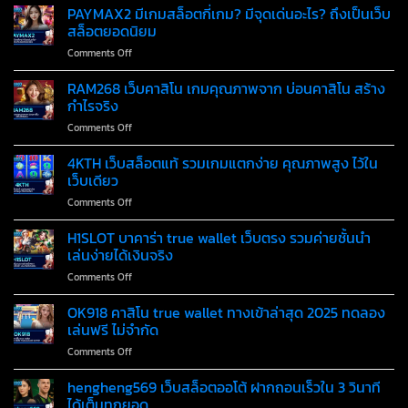
เกม
PAYMAX2 มีเกมสล็อตกี่เกม? มีจุดเด่นอะไร? ถึงเป็นเว็บ
เล่น
กำไร
สล็อต
ง่าย
สล็อตยอดนิยม
ได้
LABET99
ปลอดภัย
ทันที
on
Comments Off
มี
100%
PAYMAX2
ข้อดี
มี
RAM268 เว็บคาสิโน เกมคุณภาพจาก บ่อนคาสิโน สร้าง
อย่างไร?
เกม
เรื่อง
กำไรจริง
สล็อต
ความ
on
Comments Off
กี่
ปลอดภัย
RAM268
เกม?
เว็บ
4KTH เว็บสล็อตแท้ รวมเกมแตกง่าย คุณภาพสูง ไว้ใน
มี
คา
จุด
เว็บเดียว
สิโน
เด่น
on
Comments Off
เกม
อะไร?
4KTH
คุณภาพ
ถึง
เว็บ
H1SLOT บาคาร่า true wallet เว็บตรง รวมค่ายชั้นนำ
จาก
เป็น
สล็อต
บ่อน
เล่นง่ายได้เงินจริง
เว็บ
แท้
คา
สล็อต
on
Comments Off
รวม
สิโน
ยอด
H1SLOT
เกม
สร้าง
นิยม
บา
OK918 คาสิโน true wallet ทางเข้าล่าสุด 2025 ทดลอง
แตก
กำไร
คา
ง่าย
เล่นฟรี ไม่จำกัด
จริง
ร่า
คุณภาพ
on
Comments Off
true
สูง
OK918
wallet
ไว้
คา
hengheng569 เว็บสล็อตออโต้ ฝากถอนเร็วใน 3 วินาที
เว็บ
ใน
สิโน
ตรง
ได้เต็มทุกยอด
เว็บ