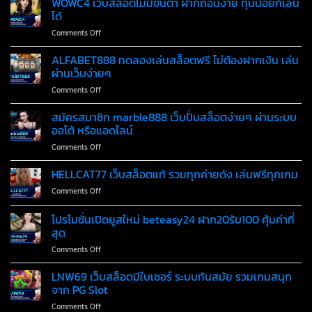
WOWC4 เว็บสล็อตไม่มีขั้นต่ำ ฝากถอนง่าย ทุนน้อยก็เล่น
SNOOKBET888
พอต
บา
เว็บ
ได้
คา
ตรง
on
Comments Off
ร่า
ไม่
WOWC4
jgaming911
ผ่าน
เว็บ
ALFABET888 ทดลองเล่นสล็อตฟรี ไม่ต้องฝากเงิน เล่น
ตัว
เอเย่นต์
สล็อต
ช่วย
ผ่านเว็บง่ายๆ
ปลอดภัย
ไม่มี
เพิ่ม
on
Comments Off
ขั้น
โอกาส
ALFABET888
ต่ำ
ชนะ
ทดลอง
สมัครสมาชิก marble888 เว็บปั่นสล็อตง่ายๆ ผ่านระบบ
ฝาก
เดิม
เล่น
ถอน
ออโต้ หรือแอดไลน์
พัน
สล็อต
ง่าย
อย่าง
on
Comments Off
ฟรี
ทุน
แม่นยำ
สมัคร
ไม่
น้อย
สมาชิก
HELLCAT77 เว็บสล็อตแท้ รวมทุกค่ายดัง เล่นฟรีทุกเกม
ต้อง
ก็
marble888
ฝาก
เล่น
on
Comments Off
เว็บ
เงิน
ได้
HELLCAT77
ปั่น
เล่น
เว็บ
โปรโมชั่นเปิดยูสใหม่ beteasy24 ฝาก20รับ100 คุ้มค่าที่
สล็อต
ผ่าน
สล็อต
ง่ายๆ
สุด
เว็บ
แท้
ผ่าน
ง่ายๆ
on
Comments Off
รวม
ระบบ
โปร
ทุก
ออ
โม
ค่าย
LNW69 เว็บสล็อตมีใบเซอร์ ระบบทันสมัย รวมเกมสนุก
โต้
ชั่น
ดัง
จาก PG Slot
หรือ
เปิด
เล่น
แอด
on
Comments Off
ยูส
ฟรี