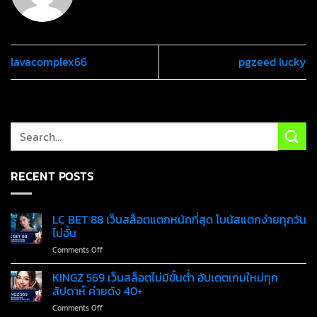
lavacomplex66
pgzeed lucky
RECENT POSTS
LC BET 88 เว็บสล็อตแตกหนักที่สุด โบนัสแตกง่ายทุกวัน
ไม่อั้น
on
Comments Off
LC
BET
KINGZ 569 เว็บสล็อตไม่มีขั้นต่ำ อัปเดตเกมใหม่ทุก
88
สัปดาห์ ค่ายดัง 40+
เว็บ
on
Comments Off
สล็อต