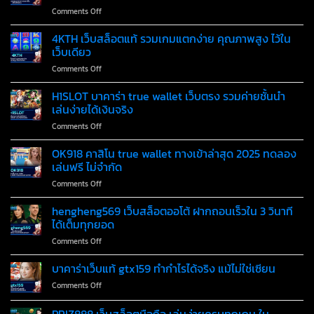
สล็อต
ความ
on
Comments Off
กี่
ปลอดภัย
RAM268
เกม?
เว็บ
4KTH เว็บสล็อตแท้ รวมเกมแตกง่าย คุณภาพสูง ไว้ใน
มี
คา
จุด
เว็บเดียว
สิโน
เด่น
on
Comments Off
เกม
อะไร?
4KTH
คุณภาพ
ถึง
เว็บ
H1SLOT บาคาร่า true wallet เว็บตรง รวมค่ายชั้นนำ
จาก
เป็น
สล็อต
บ่อน
เล่นง่ายได้เงินจริง
เว็บ
แท้
คา
สล็อต
on
Comments Off
รวม
สิโน
ยอด
H1SLOT
เกม
สร้าง
นิยม
บา
OK918 คาสิโน true wallet ทางเข้าล่าสุด 2025 ทดลอง
แตก
กำไร
คา
ง่าย
เล่นฟรี ไม่จำกัด
จริง
ร่า
คุณภาพ
on
Comments Off
true
สูง
OK918
wallet
ไว้
คา
hengheng569 เว็บสล็อตออโต้ ฝากถอนเร็วใน 3 วินาที
เว็บ
ใน
สิโน
ตรง
ได้เต็มทุกยอด
เว็บ
true
รวม
เดียว
on
Comments Off
wallet
ค่าย
hengheng569
ทาง
ชั้น
เว็บ
บาคาร่าเว็บแท้ gtx159 ทำกำไรได้จริง แม้ไม่ใช่เซียน
เข้า
นำ
สล็อต
ล่าสุด
เล่น
on
Comments Off
ออ
2025
ง่าย
บา
โต้
ทดลอง
ได้
คา
ฝาก