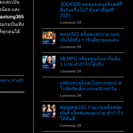
ยมและเป็น
สล็อต
ง่าย
ได้
JOOX928 ทดลองเล่นสล็อตฟรี
เว็บ
บน
ยงน้อย และ
ดีจริงหรือไม่? คุ้มค่าที่สุดปี
ตรง
มือ
2025
aotung365
อันดับ
ถือ
on
Comments Off
1
และ
็นเกมบันเทิง
JOOX928
รวม
คอมพิวเตอร์
ห้ทุกคนได้
ทดลอง
เกม
texas501 สล็อตแตกง่าย ถอน
เล่น
สล็อต
เงินได้จริง การันตีทุกยอดเล่น
สล็อต
ทุก
on
Comments Off
ฟรี
ค่าย
texas501
ดี
ดัง
สล็อต
จริง
MLMPG สล็อตทุนน้อย เริ่มต้น
โบนัส
แตก
หรือ
แตก
1 บาท ทำกำไรได้จริง
ง่าย
ไม่?
ง่าย
on
Comments Off
ถอน
คุ้ม
MLMPG
เงิน
ค่าที่
ว็บตรง
,
ทางเข้า
สล็อต
ได้
rm6com สล็อตเว็บตรงแตกง่าย
สุด
ทุน
จริง
โบนัสจัดเต็ม แจกหนักทุกวัน
ปี
น้อย
กา
2025
on
Comments Off
เริ่ม
รัน
rm6com
ต้น
ตี
สล็อต
1
topgame191 รวมเกมสล็อตสุด
ทุก
เว็บ
บาท
มันส์ แจ็คพอตแตกง่าย ทำกำไร
ยอด
ตรง
ทำ
เล่น
ได้ทันที
แตก
กำไร
on
Comments Off
ง่าย
ได้
topgame191
โบนัส
จริง