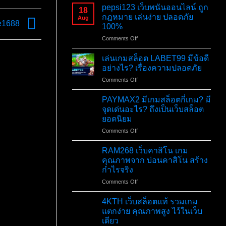
รวม
จัด
pepsi123 เว็บพนันออนไลน์ ถูก
18
เกม
เต็ม
กฎหมาย เล่นง่าย ปลอดภัย
Aug
สล็อต
แจก
e1688
100%
สุด
หนัก
on
Comments Off
มันส์
ทุก
pepsi123
แจ็ค
วัน
เว็บ
พอต
เล่นเกมสล็อต LABET99 มีข้อดี
พนัน
แตก
อย่างไร? เรื่องความปลอดภัย
ออนไลน์
ง่าย
on
Comments Off
ถูก
ทำ
เล่น
กฎหมาย
กำไร
เกม
เล่น
PAYMAX2 มีเกมสล็อตกี่เกม? มี
ได้
สล็อต
ง่าย
ทันที
จุดเด่นอะไร? ถึงเป็นเว็บสล็อต
LABET99
ปลอดภัย
ยอดนิยม
มี
100%
on
Comments Off
ข้อดี
PAYMAX2
อย่างไร?
มี
เรื่อง
RAM268 เว็บคาสิโน เกม
เกม
ความ
คุณภาพจาก บ่อนคาสิโน สร้าง
สล็อต
ปลอดภัย
กำไรจริง
กี่
on
Comments Off
เกม?
RAM268
มี
เว็บ
จุด
4KTH เว็บสล็อตแท้ รวมเกม
คา
เด่น
แตกง่าย คุณภาพสูง ไว้ในเว็บ
สิโน
อะไร?
เดียว
เกม
ถึง