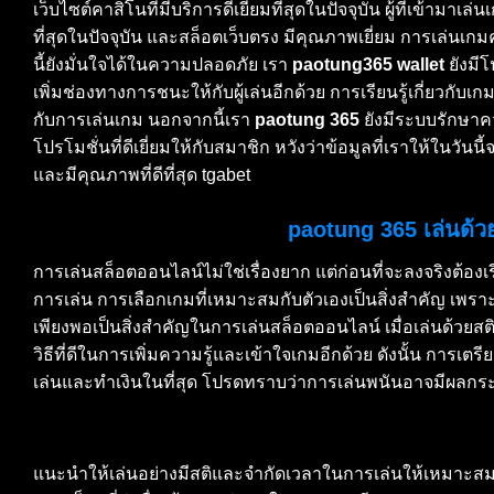
เว็บไซต์คาสิโนที่มีบริการดีเยี่ยมที่สุดในปัจจุบัน ผู้ที่เข้ามา
ที่สุดในปัจจุบัน และสล็อตเว็บตรง มีคุณภาพเยี่ยม การเล่น
นี้ยังมั่นใจได้ในความปลอดภัย เรา
paotung365 wallet
ยังมี
เพิ่มช่องทางการชนะให้กับผู้เล่นอีกด้วย การเรียนรู้เกี่ยวก
กับการเล่นเกม นอกจากนี้เรา
paotung 365
ยังมีระบบรักษาคว
โปรโมชั่นที่ดีเยี่ยมให้กับสมาชิก หวังว่าข้อมูลที่เราให้ในว
และมีคุณภาพที่ดีที่สุด tgabet
paotung 365 เล่นด้ว
การเล่นสล็อตออนไลน์ไม่ใช่เรื่องยาก แต่ก่อนที่จะลงจริงต้องเ
การเล่น การเลือกเกมที่เหมาะสมกับตัวเองเป็นสิ่งสำคัญ เพ
เพียงพอเป็นสิ่งสำคัญในการเล่นสล็อตออนไลน์ เมื่อเล่นด้วย
วิธีที่ดีในการเพิ่มความรู้และเข้าใจเกมอีกด้วย ดังนั้น การเต
เล่นและทำเงินในที่สุด โปรดทราบว่าการเล่นพนันอาจมีผลกร
แนะนำให้เล่นอย่างมีสติและจำกัดเวลาในการเล่นให้เหมาะสม