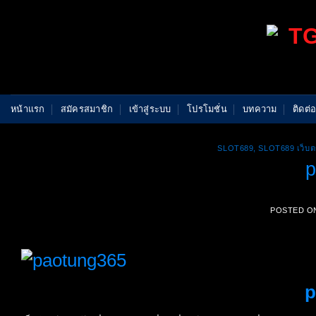
Skip
to
content
หน้าแรก
สมัครสมาชิก
เข้าสู่ระบบ
โปรโมชั่น
บทความ
ติดต่
SLOT689
,
SLOT689 เว็บต
p
POSTED 
p