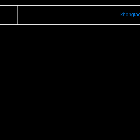
khongta