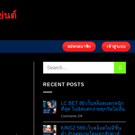
สมัครสมาชิก
เข้าสู่ระบบ
RECENT POSTS
LC BET 88 เว็บสล็อตแตกหนัก
ที่สุด โบนัสแตกง่ายทุกวันไม่อั้น
on
Comments Off
LC
BET
KINGZ 569 เว็บสล็อตไม่มีขั้น
88
ต่ำ อัปเดตเกมใหม่ทุกสัปดาห์