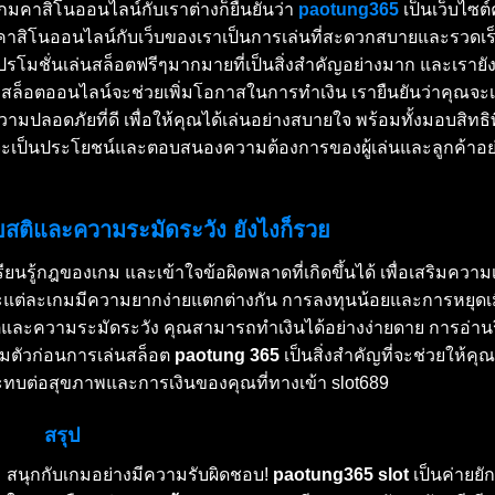
เล่นเกมคาสิโนออนไลน์กับเราต่างก็ยืนยันว่า
paotung365
เป็นเว็บไซต์
เกมคาสิโนออนไลน์กับเว็บของเราเป็นการเล่นที่สะดวกสบายและรวดเ
โปรโมชั่นเล่นสล็อตฟรีๆมากมายที่เป็นสิ่งสำคัญอย่างมาก และเราย
ับเกมสล็อตออนไลน์จะช่วยเพิ่มโอกาสในการทำเงิน เรายืนยันว่าคุณจะ
ามปลอดภัยที่ดี เพื่อให้คุณได้เล่นอย่างสบายใจ พร้อมทั้งมอบสิทธ
ันนี้จะเป็นประโยชน์และตอบสนองความต้องการของผู้เล่นและลูกค้าอย่า
ยสติและความระมัดระวัง ยังไงก็รวย
รียนรู้กฎของเกม และเข้าใจข้อผิดพลาดที่เกิดขึ้นได้ เพื่อเสริมควา
ราะแต่ละเกมมีความยากง่ายแตกต่างกัน การลงทุนน้อยและการหยุดเม
สติและความระมัดระวัง คุณสามารถทำเงินได้อย่างง่ายดาย การอ่านร
รียมตัวก่อนการเล่นสล็อต
paotung 365
เป็นสิ่งสำคัญที่จะช่วยให้คุ
ะทบต่อสุขภาพและการเงินของคุณที่ทางเข้า slot689
สรุป
 สนุกกับเกมอย่างมีความรับผิดชอบ!
paotung365 slot
เป็นค่ายยัก