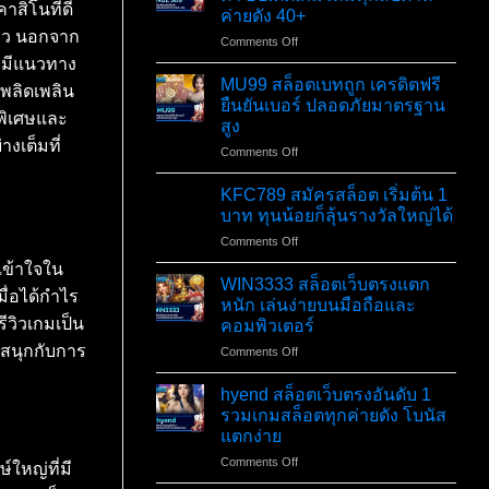
เว็บ
คาสิโนที่ดี
ค่ายดัง 40+
สล็อต
ร็ว นอกจาก
on
Comments Off
แตก
KINGZ
หนัก
ังมีแนวทาง
569
ที่สุด
MU99 สล็อตเบทถูก เครดิตฟรี
เพลิดเพลิน
เว็บ
โบนัส
ยืนยันเบอร์ ปลอดภัยมาตรฐาน
สล็อต
แตก
ิพิเศษและ
สูง
ไม่มี
ง่าย
งเต็มที่
on
Comments Off
ขั้น
ทุก
MU99
ต่ำ
วัน
สล็อต
อัปเดต
ไม่
KFC789 สมัครสล็อต เริ่มต้น 1
เบท
เกม
อั้น
บาท ทุนน้อยก็ลุ้นรางวัลใหญ่ได้
ถูก
ใหม่
on
Comments Off
เครดิต
ทุก
KFC789
ฟรี
สัปดาห์
มเข้าใจใน
สมัคร
ยืนยัน
WIN3333 สล็อตเว็บตรงแตก
ค่าย
ื่อได้กำไร
สล็อต
เบอร์
ดัง
หนัก เล่นง่ายบนมือถือและ
เริ่ม
ปลอดภัย
40+
ีวิวเกมเป็น
คอมพิวเตอร์
ต้น
มาตรฐาน
ณสนุกกับการ
on
Comments Off
1
สูง
WIN3333
บาท
สล็อต
ทุน
hyend สล็อตเว็บตรงอันดับ 1
เว็บ
น้อย
รวมเกมสล็อตทุกค่ายดัง โบนัส
ตรง
ก็
แตกง่าย
แตก
ลุ้น
on
Comments Off
หนัก
รางวัล
ษ์ใหญ่ที่มี
hyend
เล่น
ใหญ่