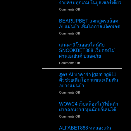
เร็ว
จำกัด
ง่ายครบทุกเกม ในยูสเซอร์เดียว
เว็บ
ใน
on
Comments Off
แท้
3
PRIZ888
gtx159
วินาที
เว็บ
ทำ
BEARUPBET แจกสูตรสล็อต
ได้
สล็อต
กำไร
AI แม่นยำ เพิ่มโอกาสแจ็คพอต
เต็ม
มือ
ได้
ทุก
on
Comments Off
ถือ
จริง
ยอด
BEARUPBET
เล่น
แม้
แจก
ง่าย
เล่นคาสิโนออนไลน์กับ
ไม่ใช่
สูตร
ครบ
SNOOKBET888 เว็บตรงไม่
เซียน
สล็อต
ทุก
ผ่านเอเย่นต์ ปลอดภัย
AI
เกม
on
Comments Off
แม่นยำ
ใน
เล่น
เพิ่ม
ยูสเซอร์
คา
โอ
สูตร AI บาคาร่า jgaming911
เดียว
สิ
กา
ตัวช่วยเพิ่มโอกาสชนะเดิมพัน
โน
ส
อย่างแม่นยำ
ออนไลน์
แจ็ค
on
Comments Off
กับ
พอต
สูตร
SNOOKBET888
AI
เว็บ
WOWC4 เว็บสล็อตไม่มีขั้นต่ำ
บา
ตรง
ฝากถอนง่าย ทุนน้อยก็เล่นได้
คา
ไม่
on
Comments Off
ร่า
ผ่าน
WOWC4
jgaming911
เอเย่นต์
เว็บ
ตัว
ALFABET888 ทดลองเล่น
ปลอดภัย
สล็อต