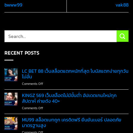
bwww99
vak88
RECENT POSTS
LC BET 88 เว็บสล็อตแตกหนักที่สุด โบนัสแตกง่ายทุกวัน
ไม่อั้น
on
Comments Off
LC
BET
KINGZ 569 เว็บสล็อตไม่มีขั้นต่ำ อัปเดตเกมใหม่ทุก
88
สัปดาห์ ค่ายดัง 40+
เว็บ
on
Comments Off
สล็อต
KINGZ
แตก
569
MU99 สล็อตเบทถูก เครดิตฟรี ยืนยันเบอร์ ปลอดภัย
หนัก
เว็บ
ที่สุด
มาตรฐานสูง
สล็อต
โบนัส
on
Comments Off