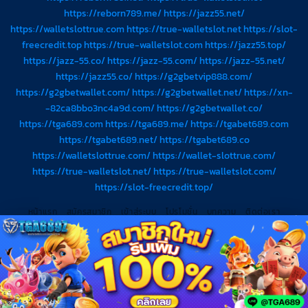
https://reborn789.me/
https://jazz55.net/
https://walletslottrue.com
https://true-walletslot.net
https://slot-
freecredit.top
https://true-walletslot.com
https://jazz55.top/
https://jazz-55.co/
https://jazz-55.com/
https://jazz-55.net/
https://jazz55.co/
https://g2gbetvip888.com/
https://g2gbetwallet.com/
https://g2gbetwallet.net/
https://xn-
-82ca8bbo3nc4a9d.com/
https://g2gbetwallet.co/
https://tga689.com
https://tga689.me/
https://tgabet689.com
https://tgabet689.net/
https://tgabet689.co
https://walletslottrue.com/
https://wallet-slottrue.com/
https://true-walletslot.net/
https://true-walletslot.com/
https://slot-freecredit.top/
หน้าแรก
สมัครสมาชิก
เข้าสู่ระบบ
โปรโมชั่น
บทความ
ติดต่อเรา
Copyright 2026 ©
TGA689z