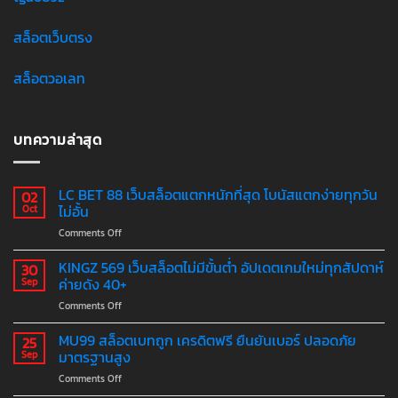
สล็อตเว็บตรง
สล็อตวอเลท
บทความล่าสุด
LC BET 88 เว็บสล็อตแตกหนักที่สุด โบนัสแตกง่ายทุกวัน
02
ไม่อั้น
Oct
on
Comments Off
LC
BET
KINGZ 569 เว็บสล็อตไม่มีขั้นต่ำ อัปเดตเกมใหม่ทุกสัปดาห์
30
88
ค่ายดัง 40+
Sep
เว็บ
on
Comments Off
สล็อต
KINGZ
แตก
569
MU99 สล็อตเบทถูก เครดิตฟรี ยืนยันเบอร์ ปลอดภัย
หนัก
25
เว็บ
ที่สุด
มาตรฐานสูง
Sep
สล็อต
โบนัส
on
Comments Off
ไม่มี
แตก
MU99
ขั้น