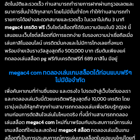
อัตโนมัติและรวดเร็ว ท่านสามารถทำรายการฝากผ่านทรูวอเลตและ
ธนาคารชั้นนำได้ทุกสาขา โดยไม่มีขั้นต่ำใดๆ ทำให้ท่านสามารถทำ
รายการได้อย่างสะดวกสบายและรวดเร็ว ในเวลาไม่เกิน 3 นาที
megac4
เครดิต ฟรี
เว็บไซต์สล็อตที่ได้รับความนิยมในปี 2024 นี้
เสนอแนะเว็บไซต์สล็อตที่มีการแตกง่าย รับรองความน่าเชื่อถือเมื่อ
เล่นคาสิโนออนไลน์ เครดิตมั่นคงและไม่มีการโกงเลยทั้งหมด
พร้อมจ่ายเงินรางวัลสูงสุดถึง 500,000 บาท เริ่มต้นเพียงแค่
ทดลองเล่นสล็อต pg ฟรีกับเครดิตฟรีที่ 689 คาสิโน มีอยู่
megac4 com ทดลองเล่นเกมสล็อตได้ก่อนแบบฟรีๆ
ไม่มีข้อจำกัด
เพื่อค้นหาเกมที่ท่านชื่นชอบ และตรงใจ โปรดเข้าสู่เว็บไซต์ของเรา
และทดลองเล่นวันนี้ด้วยเครดิตฟรีสูงสุดถึง 10,000 เครดิต โดย
เรามุ่งเน้นให้ลูกค้าทุกท่านสามารถทดลองเล่นเพื่อเรียนรู้กฎของ
เกมก่อนการตัดสินใจเล่นในโหมดจริง ทั้งนี้ท่านสามารถทดลอง
เล่นสล็อต
megac4 com
ใหม่ที่มาพร้อมกับประสบการณ์การเล่น
เกมสล็อตที่ใหม่และสดใหม่
megac4
สล็อต
ทดลองเล่นเป็นเกม
สล็อตที่เป็นการประสบการณ์การเล่นเกมสล็อตในรูปแบบใหม่โดยที่