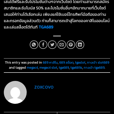
เล่นได้ฟรีและรับโปรโมชั่นต่างๆจากเว็บไซต์ โดยท่านสามารถสมัคร
สมาชิกและรับโบนัส 50% และโปรโมชั่นอื่นๆอีกมากมายที่เว็บไซต์
เสนอให้ท่านได้เลือกเล่น เพียงแค่ใช้เบอร์โทรศัพท์มือถือของท่าน
และกรอกข้อมูลส่วนตัว ท่านก็สามารถเข้าสู่โลกของคาสิโนออนไลน์
และเล่นสล็อตได้ทันที
TGA689
This entry was posted in
689 คาสิโน
,
689 สล็อต
,
tgaslot
,
ทางเข้า slot689
and tagged
megac4
,
megac4 slot
,
tga689
,
tga689z
,
ทางเข้า tga689
.
ZOXCOVO