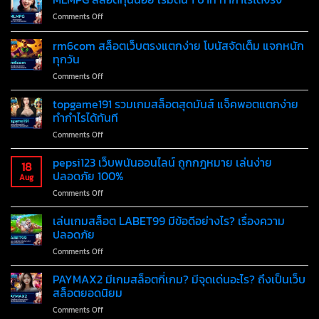
แตก
หรือ
โบนัส
on
Comments Off
ง่าย
ไม่?
แตก
MLMPG
ถอน
คุ้ม
ง่าย
สล็อต
rm6com สล็อตเว็บตรงแตกง่าย โบนัสจัดเต็ม แจกหนัก
เงิน
ค่าที่
ทุน
ได้
ทุกวัน
สุด
น้อย
จริง
ปี
on
Comments Off
เริ่ม
กา
2025
rm6com
ต้น
รัน
สล็อต
1
topgame191 รวมเกมสล็อตสุดมันส์ แจ็คพอตแตกง่าย
ตี
เว็บ
บาท
ทำกำไรได้ทันที
ทุก
ตรง
ทำ
ยอด
on
Comments Off
แตก
กำไร
เล่น
topgame191
ง่าย
ได้
รวม
pepsi123 เว็บพนันออนไลน์ ถูกกฎหมาย เล่นง่าย
โบนัส
จริง
18
เกม
จัด
ปลอดภัย 100%
Aug
สล็อต
เต็ม
on
Comments Off
สุด
แจก
pepsi123
มันส์
หนัก
เว็บ
เล่นเกมสล็อต LABET99 มีข้อดีอย่างไร? เรื่องความ
แจ็ค
ทุก
พนัน
พอต
ปลอดภัย
วัน
ออนไลน์
แตก
on
Comments Off
ถูก
ง่าย
เล่น
กฎหมาย
ทำ
เกม
PAYMAX2 มีเกมสล็อตกี่เกม? มีจุดเด่นอะไร? ถึงเป็นเว็บ
เล่น
กำไร
สล็อต
ง่าย
สล็อตยอดนิยม
ได้
LABET99
ปลอดภัย
ทันที
on
Comments Off
มี
100%