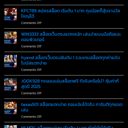
ไม่มี
แตก
MU99
ขั้น
ง่าย
สล็อต
KFC789 สมัครสล็อต เริ่มต้น 1 บาท ทุนน้อยก็ลุ้นรางวัล
ต่ำ
ทุก
เบท
อัปเดต
ใหญ่ได้
วัน
ถูก
เกม
ไม่
on
Comments Off
เครดิต
ใหม่
อั้น
KFC789
ฟรี
ทุก
สมัคร
WIN3333 สล็อตเว็บตรงแตกหนัก เล่นง่ายบนมือถือและ
ยืนยัน
สัปดาห์
สล็อต
เบอร์
คอมพิวเตอร์
ค่าย
เริ่ม
ปลอดภัย
ดัง
on
Comments Off
ต้น
มาตรฐาน
40+
WIN3333
1
สูง
สล็อต
hyend สล็อตเว็บตรงอันดับ 1 รวมเกมสล็อตทุกค่ายดัง
บาท
เว็บ
ทุน
โบนัสแตกง่าย
ตรง
น้อย
on
Comments Off
แตก
ก็
hyend
หนัก
ลุ้น
สล็อต
JOOX928 ทดลองเล่นสล็อตฟรี ดีจริงหรือไม่? คุ้มค่าที่
เล่น
รางวัล
เว็บ
ง่าย
สุดปี 2025
ใหญ่
ตรง
บน
ได้
on
Comments Off
อันดับ
มือ
JOOX928
1
ถือ
ทดลอง
texas501 สล็อตแตกง่าย ถอนเงินได้จริง การันตีทุกยอด
รวม
และ
เล่น
เกม
เล่น
คอมพิวเตอร์
สล็อต
สล็อต
on
Comments Off
ฟรี
ทุก
texas501
ดี
ค่าย
สล็อต
MLMPG สล็อตทุนน้อย เริ่มต้น 1 บาท ทำกำไรได้จริง
จริง
ดัง