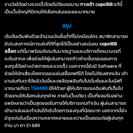
รางวัลได้อย่างรวดเร็วโดยไม่ต้องรอนาน
ทางเข้า
copo168
แท้นี้
เป็นเว็บใหญ่ที่มีเกมให้เลือกเล่นเยอะแยะมากมาย
สรุป
เริ่มต้นเดิมพันด้วยจำนวนเงินขั้นต่ำที่ไม่เหมือนใคร สมาชิกสามารถ
มีประสบการณ์การเล่นที่ดีที่สุดได้เป็นอย่างแน่นอน
copo168
สล็อต
แท้นี้มาพร้อมกับระดับมาตรฐานและบริการที่ครบวงจรที่
ระดับสากล เพื่อช่วยให้ผู้เล่นสามารถก้าวข้ามขั้นตอนของการ
ลงทุนได้อย่างง่ายดายและรวดเร็ว นอกจากนี้ยังมี Software ที่
ช่วยให้นักเสี่ยงโชคทดลองเล่นสล็อตฟรีได้ โดยไม่ต้องฝากเงิน เข้า
มาเล่นกับเราได้แล้ววันนี้และเพลิดเพลินกับโปรโมชั่นและโบนัสที่
มากมายที่เรา
TGA689
มีให้ด้วย! ผู้ให้บริการเกมเดิมพันที่เต็มไป
ด้วยเกมให้เลือกเล่นทุกค่าย ภายในเว็บเดียว เป็นที่ยอมรับอย่าง
แพร่หลายว่าเป็นสุดยอดในการให้บริการเกมทำเงิน ผู้เล่นสามารถ
เข้ามาเล่นและทำเงินได้จริงโดยการลงทุนที่น้อยมาก นอกจากนี้ยัง
มีจุดเด่นในเรื่องความหลากหลายและความเป็นธรรมต่อผู้เล่นทุก
ท่าน บา คา ร่า 689