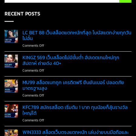
RECENT POSTS
LC BET 88 เว็บสล็อตแตกหนักที่สุด โบนัสแตกง่ายทุกวัน
ไม่อั้น
on
Comments Off
LC
BET
KINGZ 569 เว็บสล็อตไม่มีขั้นต่ำ อัปเดตเกมใหม่ทุก
88
สัปดาห์ ค่ายดัง 40+
เว็บ
on
Comments Off
สล็อต
KINGZ
แตก
569
MU99 สล็อตเบทถูก เครดิตฟรี ยืนยันเบอร์ ปลอดภัย
หนัก
เว็บ
ที่สุด
มาตรฐานสูง
สล็อต
โบนัส
on
Comments Off
ไม่มี
แตก
MU99
ขั้น
ง่าย
สล็อต
KFC789 สมัครสล็อต เริ่มต้น 1 บาท ทุนน้อยก็ลุ้นรางวัล
ต่ำ
ทุก
เบท
อัปเดต
ใหญ่ได้
วัน
ถูก
เกม
ไม่
on
Comments Off
เครดิต
ใหม่
อั้น
KFC789
ฟรี
ทุก
สมัคร
WIN3333 สล็อตเว็บตรงแตกหนัก เล่นง่ายบนมือถือและ
ยืนยัน
สัปดาห์
สล็อต