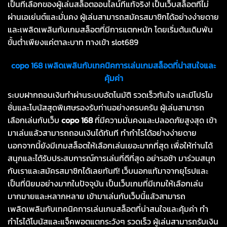
เป็นที่เลือกของผู้เล่นสล็อตออนไลน์ที่แท้จริง! เป็นเว็บสล็อตที่ไม่
ผ่านเอเย่นต์และมั่นคง ผู้เล่นสามารถสมัครสมาชิกได้อย่างง่ายดาย
และเพลิดเพลินกับเกมสล็อตที่มีการแตกหนัก โดยเริ่มต้นเดิมพัน
ขั้นต่ำเพียงแค่ตาละบาท ทางเข้า slot689
copo 168 เพลิดเพลินกับเทคนิคการเล่นเกมสล็อตที่น่าสนใจและ
คุ้มค่า
ระบบฝากถอนเงินทำผ่านระบบอัตโนมัติ รวดเร็วทันใจ และมีโปรโม
ชั่นและโบนัสสุดพิเศษรองรับท่านอย่างครบครัน ผู้เล่นสามารถ
เลือกเล่นกับเว็บ
copo 168
ที่มีความมั่นคงและปลอดภัยสูงสุด เข้า
มาเล่นแล้วสามารถถอนเงินได้ทันที ทำกำไรได้อย่างง่ายดาย
นอกจากนี้ยังมีเกมสล็อตให้เลือกเล่นเยอะมากที่สุด เพื่อให้ท่านได้
สนุกและได้รับประสบการณ์การเล่นที่ดีที่สุด อย่ารอช้า มาร่วมสนุก
กับเราและสมัครสมาชิกได้เลยทันที! เว็บนอกแท้มาจากยุโรปและ
เป็นที่นิยมอย่างมากในปัจจุบัน เป็นเว็บเกมที่มีเกมให้เลือกเล่น
มากมายและหลากหลาย เข้ามาเล่นกับเว็บนี้แล้วสามารถ
เพลิดเพลินกับเทคนิคการเล่นเกมสล็อตที่น่าสนใจและคุ้มค่า ทำ
กำไรได้โบนัสและแจ็คพอตแตกระวังๆ รวดเร็ว ผู้เล่นสามารถรับเงิน