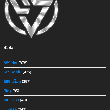
จาก
PG
Slot
หัวข้อ
689 slot
(378)
689 คาสิโน
(425)
689 สล็อต
(397)
Blog
(85)
RICO689
(48)
slot689
(247)