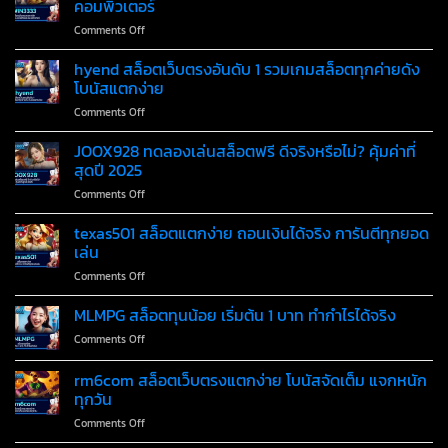
เบอร์
คอมพิวเตอร์
ค่าย
เริ่ม
ปลอดภัย
ดัง
on
Comments Off
ต้น
มาตรฐาน
40+
WIN3333
1
สูง
สล็อต
hyend สล็อตเว็บตรงอันดับ 1 รวมเกมสล็อตทุกค่ายดัง
บาท
เว็บ
ทุน
โบนัสแตกง่าย
ตรง
น้อย
on
Comments Off
แตก
ก็
hyend
หนัก
ลุ้น
สล็อต
JOOX928 ทดลองเล่นสล็อตฟรี ดีจริงหรือไม่? คุ้มค่าที่
เล่น
รางวัล
เว็บ
ง่าย
สุดปี 2025
ใหญ่
ตรง
บน
ได้
on
Comments Off
อันดับ
มือ
JOOX928
1
ถือ
ทดลอง
texas501 สล็อตแตกง่าย ถอนเงินได้จริง การันตีทุกยอด
รวม
และ
เล่น
เกม
เล่น
คอมพิวเตอร์
สล็อต
สล็อต
on
Comments Off
ฟรี
ทุก
texas501
ดี
ค่าย
สล็อต
MLMPG สล็อตทุนน้อย เริ่มต้น 1 บาท ทำกำไรได้จริง
จริง
ดัง
แตก
หรือ
โบนัส
on
Comments Off
ง่าย
ไม่?
แตก
MLMPG
ถอน
คุ้ม
ง่าย
สล็อต
rm6com สล็อตเว็บตรงแตกง่าย โบนัสจัดเต็ม แจกหนัก
เงิน
ค่าที่
ทุน
ได้
ทุกวัน
สุด
น้อย
จริง
ปี
on
Comments Off
เริ่ม
กา
2025
rm6com
ต้น
รัน