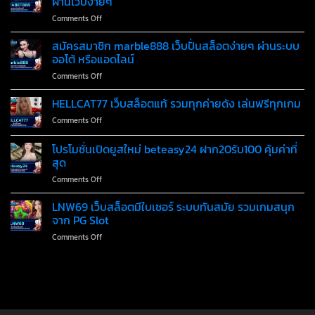
ผ่านเว็บง่ายๆ
ไม่มี
เพิ่ม
on
Comments Off
ขั้น
โอกาส
ALFABET888
ต่ำ
ชนะ
ทดลอง
สมัครสมาชิก marble888 เว็บปั่นสล็อตง่ายๆ ผ่านระบบ
ฝาก
เดิม
เล่น
ถอน
ออโต้ หรือแอดไลน์
พัน
สล็อต
ง่าย
อย่าง
on
Comments Off
ฟรี
ทุน
แม่นยำ
สมัคร
ไม่
น้อย
สมาชิก
HELLCAT77 เว็บสล็อตแท้ รวมทุกค่ายดัง เล่นฟรีทุกเกม
ต้อง
ก็
marble888
ฝาก
เล่น
on
Comments Off
เว็บ
เงิน
ได้
HELLCAT77
ปั่น
เล่น
เว็บ
โปรโมชั่นเปิดยูสใหม่ beteasy24 ฝาก20รับ100 คุ้มค่าที่
สล็อต
ผ่าน
สล็อต
ง่ายๆ
สุด
เว็บ
แท้
ผ่าน
ง่ายๆ
on
Comments Off
รวม
ระบบ
โปร
ทุก
ออ
โม
ค่าย
LNW69 เว็บสล็อตมีใบเซอร์ ระบบทันสมัย รวมเกมสนุก
โต้
ชั่น
ดัง
จาก PG Slot
หรือ
เปิด
เล่น
แอด
on
Comments Off
ยูส
ฟรี
ไลน์
LNW69
ใหม่
ทุก
เว็บ
beteasy24
เกม
สล็อต
ฝาก20รับ100
มี
คุ้ม
ใบ
ค่าที่
เซอร์
สุด