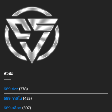
ระบบ
ทัน
สมัย
รวม
เกม
สนุก
จาก
PG
Slot
หัวข้อ
689 slot
(378)
689 คาสิโน
(425)
689 สล็อต
(397)