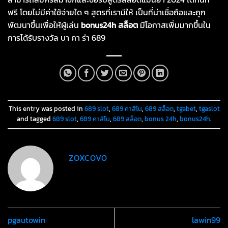
ฟรี โดยไม่มีค่าใช้จ่ายใด ๆ สูตรที่เรามีให้ เป็นที่น่าเชื่อถือและถูก
พัฒนาขึ้นเพื่อให้ผู้เล่น
bonus24h สล็อต
มีโอกาสเพิ่มมากขึ้นใน
การได้รับรางวัล
บา คา ร่า 689
This entry was posted in
689 slot
,
689 คาสิโน
,
689 สล็อต
,
tgabet
,
tgaslot
and tagged
689 slot
,
689 คาสิโน
,
689 สล็อต
,
bonus 24h
,
bonus24h
.
ZOXCOVO
pgautowin
lawin99