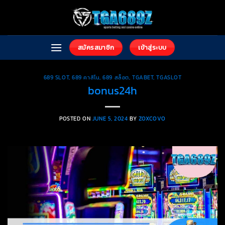
Skip
to
content
สมัครสมาชิก
เข้าสู่ระบบ
689 SLOT
,
689 คาสิโน
,
689 สล็อต
,
TGABET
,
TGASLOT
bonus24h
POSTED ON
JUNE 5, 2024
BY
ZOXCOVO