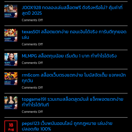
hyend
หนัก
ลุ้น
สล็อต
JOOX928 ทดลองเล่นสล็อตฟรี ดีจริงหรือไม่? คุ้มค่าที่
เล่น
รางวัล
เว็บ
ง่าย
สุดปี 2025
ใหญ่
ตรง
บน
ได้
on
Comments Off
อันดับ
มือ
JOOX928
1
ถือ
ทดลอง
texas501 สล็อตแตกง่าย ถอนเงินได้จริง การันตีทุกยอด
รวม
และ
เล่น
เกม
เล่น
คอมพิวเตอร์
สล็อต
สล็อต
on
Comments Off
ฟรี
ทุก
texas501
ดี
ค่าย
สล็อต
MLMPG สล็อตทุนน้อย เริ่มต้น 1 บาท ทำกำไรได้จริง
จริง
ดัง
แตก
หรือ
โบนัส
on
Comments Off
ง่าย
ไม่?
แตก
MLMPG
ถอน
คุ้ม
ง่าย
สล็อต
rm6com สล็อตเว็บตรงแตกง่าย โบนัสจัดเต็ม แจกหนัก
เงิน
ค่าที่
ทุน
ได้
ทุกวัน
สุด
น้อย
จริง
ปี
on
Comments Off
เริ่ม
กา
2025
rm6com
ต้น
รัน
สล็อต
1
topgame191 รวมเกมสล็อตสุดมันส์ แจ็คพอตแตกง่าย
ตี
เว็บ
บาท
ทำกำไรได้ทันที
ทุก
ตรง
ทำ
ยอด
on
Comments Off
แตก
กำไร
เล่น
topgame191
ง่าย
ได้
รวม
pepsi123 เว็บพนันออนไลน์ ถูกกฎหมาย เล่นง่าย
โบนัส
จริง
18
เกม
จัด
ปลอดภัย 100%
Aug
สล็อต