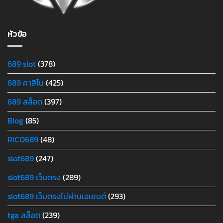
หัวข้อ
689 slot
(378)
689 คาสิโน
(425)
689 สล็อต
(397)
Blog
(85)
RICO689
(48)
slot689
(247)
slot689 เว็บตรง
(289)
slot689 เว็บตรงไม่ผ่านเอเยนต์
(293)
tga สล็อต
(239)