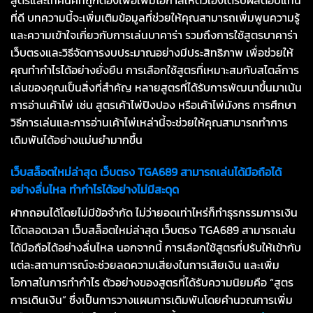
ที่ดี บทความนี้จะเพิ่มเติมข้อมูลที่ช่วยให้คุณสามารถเพิ่มพูนความรู้
และความเข้าใจเกี่ยวกับการเล่นบาคาร่า รวมถึงการใช้สูตรบาคาร่า
เว็บตรงและวิธีจัดการงบประมาณอย่างมีประสิทธิภาพ เพื่อช่วยให้
คุณทำกำไรได้อย่างยั่งยืน การเลือกใช้สูตรที่เหมาะสมกับสไตล์การ
เล่นของคุณเป็นสิ่งที่สำคัญ หลายสูตรที่ได้รับการพัฒนาขึ้นมาเน้น
การอ่านเค้าไพ่ เช่น สูตรเค้าไพ่ปิงปอง หรือเค้าไพ่มังกร การศึกษา
วิธีการเล่นและการอ่านเค้าไพ่เหล่านี้จะช่วยให้คุณสามารถทำการ
เดิมพันได้อย่างแม่นยำมากขึ้น
เว็บสล็อตใหม่ล่าสุด เว็บตรง TGA689
สามารถเล่นได้มือถือได้
อย่างลื่นไหล ทำกำไรได้อย่างไม่มีสะดุด
ฝากถอนได้โดยไม่มีข้อจำกัด ไม่ว่ายอดเท่าไหร่ก็ทำธุรกรรมการเงิน
ได้ตลอดเวลา เว็บสล็อตใหม่ล่าสุด เว็บตรง TGA689 สามารถเล่น
ได้มือถือได้อย่างลื่นไหล นอกจากนี้ การเลือกใช้สูตรที่ปรับให้เข้ากับ
แต่ละสถานการณ์จะช่วยลดความเสี่ยงในการเสียเงิน และเพิ่ม
โอกาสในการทำกำไร ตัวอย่างของสูตรที่ได้รับความนิยมคือ “สูตร
การเดินเงิน” ซึ่งเป็นการวางแผนการเดิมพันโดยคำนวณการเพิ่ม