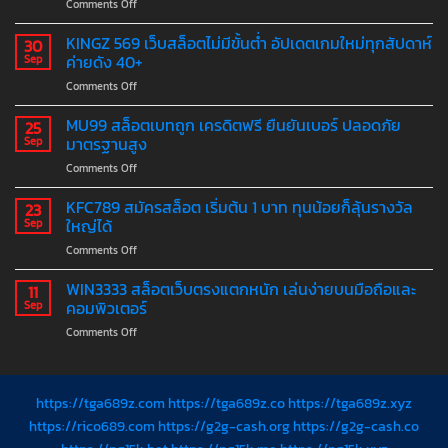
on
Comments Off
LC
BET
KINGZ 569 เว็บสล็อตไม่มีขั้นต่ำ อัปเดตเกมใหม่ทุกสัปดาห์
30
88
ค่ายดัง 40+
Sep
เว็บ
on
Comments Off
สล็อต
KINGZ
แตก
569
MU99 สล็อตเบทถูก เครดิตฟรี ยืนยันเบอร์ ปลอดภัย
หนัก
25
เว็บ
ที่สุด
มาตรฐานสูง
Sep
สล็อต
โบนัส
on
Comments Off
ไม่มี
แตก
MU99
ขั้น
ง่าย
สล็อต
KFC789 สมัครสล็อต เริ่มต้น 1 บาท ทุนน้อยก็ลุ้นรางวัล
ต่ำ
23
ทุก
เบท
อัปเดต
ใหญ่ได้
Sep
วัน
ถูก
เกม
ไม่
on
Comments Off
เครดิต
ใหม่
อั้น
KFC789
ฟรี
ทุก
สมัคร
WIN3333 สล็อตเว็บตรงแตกหนัก เล่นง่ายบนมือถือและ
ยืนยัน
11
สัปดาห์
สล็อต
เบอร์
คอมพิวเตอร์
Sep
ค่าย
เริ่ม
ปลอดภัย
ดัง
on
Comments Off
ต้น
มาตรฐาน
40+
WIN3333
1
สูง
สล็อต
บาท
เว็บ
ทุน
ตรง
https://tga689z.com
https://tga689z.co
https://tga689z.xyz
น้อย
แตก
ก็
https://rico689.com
https://g2g-cash.org
https://g2g-cash.co
หนัก
ลุ้น