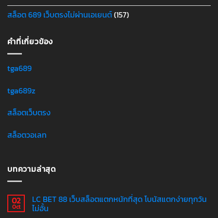
สล็อต 689 เว็บตรงไม่ผ่านเอเยนต์
(157)
คำที่เกี่ยวข้อง
tga689
tga689z
สล็อตเว็บตรง
สล็อตวอเลท
บทความล่าสุด
LC BET 88 เว็บสล็อตแตกหนักที่สุด โบนัสแตกง่ายทุกวัน
02
ไม่อั้น
Oct