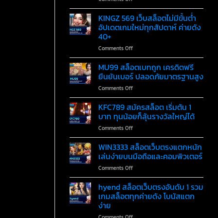
LC
BET
KINGZ 569 เว็บสล็อตไม่มีขั้นต่ำ
88
อัปเดตเกมใหม่ทุกสัปดาห์ ค่ายดัง
เว็บ
40+
สล็อต
on
Comments Off
แตก
KINGZ
หนัก
569
ที่สุด
MU99 สล็อตเบทถูก เครดิตฟรี
เว็บ
โบนัส
ยืนยันเบอร์ ปลอดภัยมาตรฐานสูง
สล็อต
แตก
on
Comments Off
ไม่มี
ง่าย
MU99
ขั้น
ทุก
สล็อต
KFC789 สมัครสล็อต เริ่มต้น 1
ต่ำ
วัน
เบท
อัปเดต
บาท ทุนน้อยก็ลุ้นรางวัลใหญ่ได้
ไม่
ถูก
เกม
อั้น
on
Comments Off
เครดิต
ใหม่
KFC789
ฟรี
ทุก
สมัคร
WIN3333 สล็อตเว็บตรงแตกหนัก
ยืนยัน
สัปดาห์
สล็อต
เบอร์
เล่นง่ายบนมือถือและคอมพิวเตอร์
ค่าย
เริ่ม
ปลอดภัย
ดัง
on
Comments Off
ต้น
มาตรฐาน
40+
WIN3333
1
สูง
สล็อต
hyend สล็อตเว็บตรงอันดับ 1 รวม
บาท
เว็บ
ทุน
เกมสล็อตทุกค่ายดัง โบนัสแตก
ตรง
น้อย
ง่าย
แตก
ก็
on
Comments Off
หนัก