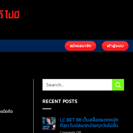
สมัครสมาชิก
เข้าสู่ระบบ
RECENT POSTS
อมือถือ
LC BET 88 เว็บสล็อตแตกหนัก
ที่สุด โบนัสแตกง่ายทุกวันไม่อั้น
on
Comments Off