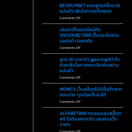
วินาที
เว็บ
BEARUPBET แจกสูตรสล็อต AI
ทำ
ได้
สล็อต
กำไร
แม่นยำ เพิ่มโอกาสแจ็คพอต
เต็ม
มือ
ได้
ทุก
on
Comments Off
ถือ
จริง
ยอด
BEARUPBET
เล่น
แม้
แจก
เล่นคาสิโนออนไลน์กับ
ง่าย
ไม่ใช่
สูตร
ครบ
SNOOKBET888 เว็บตรงไม่ผ่าน
เซียน
สล็อต
ทุก
เอเย่นต์ ปลอดภัย
AI
เกม
on
Comments Off
แม่นยำ
ใน
เล่น
เพิ่ม
ยูสเซอร์
คา
โอ
สูตร AI บาคาร่า jgaming911 ตัว
เดียว
สิ
กา
ช่วยเพิ่มโอกาสชนะเดิมพันอย่าง
โน
ส
แม่นยำ
ออนไลน์
แจ็ค
on
Comments Off
กับ
พอต
สูตร
SNOOKBET888
AI
เว็บ
WOWC4 เว็บสล็อตไม่มีขั้นต่ำ ฝาก
บา
ตรง
ถอนง่าย ทุนน้อยก็เล่นได้
คา
ไม่
on
Comments Off
ร่า
ผ่าน
WOWC4
jgaming911
เอเย่นต์
เว็บ
ALFABET888 ทดลองเล่นสล็อต
ตัว
ปลอดภัย
สล็อต
ช่วย
ฟรี ไม่ต้องฝากเงิน เล่นผ่านเว็บ
ไม่มี
เพิ่ม
ง่ายๆ
ขั้น
โอกาส
on
Comments Off
ต่ำ