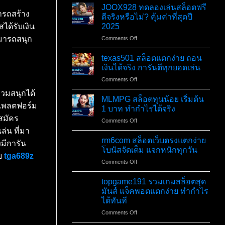
สล็อต
ง่าย
ได้
JOOX928 ทดลองเล่นสล็อตฟรี
เว็บ
ารถสร้าง
บน
ดีจริงหรือไม่? คุ้มค่าที่สุดปี
ตรง
มือ
2025
ได้รับเงิน
อันดับ
ถือ
on
ามารถสนุก
Comments Off
1
และ
JOOX928
รวม
คอมพิวเตอร์
ทดลอง
เกม
texas501 สล็อตแตกง่าย ถอน
เล่น
สล็อต
เงินได้จริง การันตีทุกยอดเล่น
สล็อต
ทุก
on
Comments Off
ฟรี
ค่าย
texas501
ดี
ดัง
่วมสนุกได้
สล็อต
จริง
MLMPG สล็อตทุนน้อย เริ่มต้น
โบนัส
แตก
นแพลตฟอร์ม
หรือ
แตก
1 บาท ทำกำไรได้จริง
ง่าย
ไม่?
ง่าย
อสมัคร
on
Comments Off
ถอน
คุ้ม
MLMPG
่น ที่มา
เงิน
ค่าที่
สล็อต
ได้
rm6com สล็อตเว็บตรงแตกง่าย
สุด
งมีการัน
ทุน
จริง
โบนัสจัดเต็ม แจกหนักทุกวัน
ปี
น้อย
ับ
tga689z
กา
2025
on
Comments Off
เริ่ม
รัน
rm6com
ต้น
ตี
สล็อต
1
topgame191 รวมเกมสล็อตสุด
ทุก
เว็บ
บาท
มันส์ แจ็คพอตแตกง่าย ทำกำไร
ยอด
ตรง
ทำ
เล่น
ได้ทันที
แตก
กำไร
on
Comments Off
ง่าย
ได้
topgame191
โบนัส
จริง