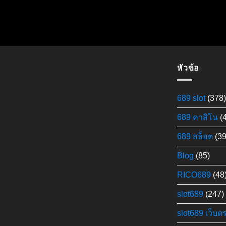
หัวข้อ
689 slot
(378)
689 คาสิโน
(
689 สล็อต
(39
Blog
(85)
RICO689
(48
slot689
(247)
slot689 เว็บต