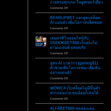
เร็ว
จำกัด
ง่ายครบทุกเกม ในยูสเซอร์เดียว
เว็บ
ใน
on
Comments Off
แท้
3
PRIZ888
gtx159
วินาที
เว็บ
ทำ
BEARUPBET แจกสูตรสล็อต
ได้
สล็อต
กำไร
AI แม่นยำ เพิ่มโอกาสแจ็คพอต
เต็ม
มือ
ได้
ทุก
on
Comments Off
ถือ
จริง
ยอด
BEARUPBET
เล่น
แม้
แจก
ง่าย
เล่นคาสิโนออนไลน์กับ
ไม่ใช่
สูตร
ครบ
SNOOKBET888 เว็บตรงไม่
เซียน
สล็อต
ทุก
ผ่านเอเย่นต์ ปลอดภัย
AI
เกม
on
Comments Off
แม่นยำ
ใน
เล่น
เพิ่ม
ยูสเซอร์
คา
โอ
สูตร AI บาคาร่า jgaming911
เดียว
สิ
กา
ตัวช่วยเพิ่มโอกาสชนะเดิมพัน
โน
ส
อย่างแม่นยำ
ออนไลน์
แจ็ค
on
Comments Off
กับ
พอต
สูตร
SNOOKBET888
AI
เว็บ
WOWC4 เว็บสล็อตไม่มีขั้นต่ำ
บา
ตรง
ฝากถอนง่าย ทุนน้อยก็เล่นได้
คา
ไม่
on
Comments Off
ร่า
ผ่าน
WOWC4
jgaming911
เอเย่นต์
เว็บ
ตัว
ALFABET888 ทดลองเล่น
ปลอดภัย
สล็อต