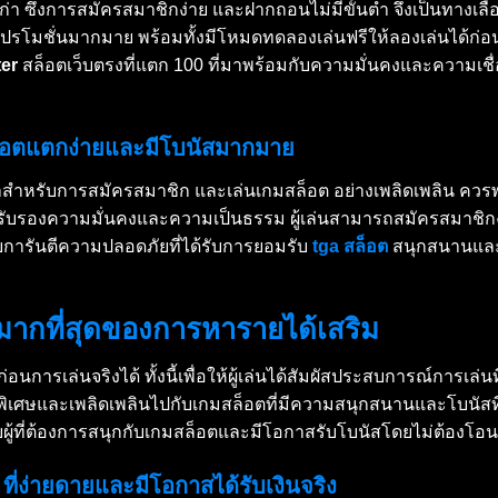
 ซึ่งการสมัครสมาชิกง่าย และฝากถอนไม่มีขั้นต่ำ จึงเป็นทางเลือกที
บโปรโมชั่นมากมาย พร้อมทั้งมีโหมดทดลองเล่นฟรีให้ลองเล่นได้ก่อ
ter
สล็อตเว็บตรงที่แตก 100 ที่มาพร้อมกับความมั่นคงและความเชื่อ
็อตแตกง่ายและมีโบนัสมากมาย
คุ้มค่าสำหรับการสมัครสมาชิก และเล่นเกมสล็อต อย่างเพลิดเพลิน ควร
ับรับรองความมั่นคงและความเป็นธรรม ผู้เล่นสามารถสมัครสมาชิก
การันตีความปลอดภัยที่ได้รับการยอมรับ
tga สล็อต
สนุกสนานและ
ีมากที่สุดของการหารายได้เสริม
ารเล่นจริงได้ ทั้งนี้เพื่อให้ผู้เล่นได้สัมผัสประสบการณ์การเล่นที่
ุดพิเศษและเพลิดเพลินไปกับเกมสล็อตที่มีความสนุกสนานและโบนัสที่ไ
หรับผู้ที่ต้องการสนุกกับเกมสล็อตและมีโอกาสรับโบนัสโดยไม่ต้องโอน
ที่ง่ายดายและมีโอกาสได้รับเงินจริง