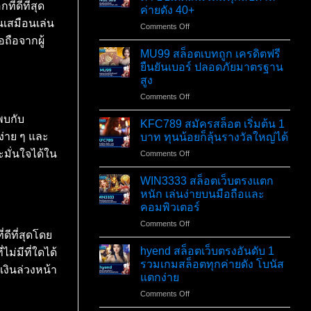
เว็บ
่ดีที่สุด
ค่ายดัง 40+
สล็อต
นเสมือนเล่น
on
Comments Off
แตก
KINGZ
หนัก
ถือจากผู้
569
ที่สุด
MU99 สล็อตเบทถูก เครดิตฟรี
เว็บ
โบนัส
ยืนยันเบอร์ ปลอดภัยมาตรฐาน
สล็อต
แตก
สูง
ไม่มี
ง่าย
on
Comments Off
ขั้น
ทุก
MU99
ต่ำ
วัน
พบกับ
สล็อต
อัปเดต
ไม่
KFC789 สมัครสล็อต เริ่มต้น 1
เบท
เกม
อั้น
ง่าย ๆ และ
บาท ทุนน้อยก็ลุ้นรางวัลใหญ่ได้
ถูก
ใหม่
มั่นใจได้ใน
on
Comments Off
เครดิต
ทุก
KFC789
ฟรี
สัปดาห์
สมัคร
ยืนยัน
WIN3333 สล็อตเว็บตรงแตก
ค่าย
สล็อต
เบอร์
ดัง
หนัก เล่นง่ายบนมือถือและ
เริ่ม
ปลอดภัย
40+
คอมพิวเตอร์
ต้น
มาตรฐาน
on
Comments Off
1
สูง
ดีที่สุดโดย
WIN3333
บาท
สล็อต
ทุน
hyend สล็อตเว็บตรงอันดับ 1
ม่มีที่ใดได้
เว็บ
น้อย
รวมเกมสล็อตทุกค่ายดัง โบนัส
เงินล่วงหน้า
ตรง
ก็
แตกง่าย
แตก
ลุ้น
on
Comments Off
หนัก
รางวัล
hyend
เล่น
ใหญ่