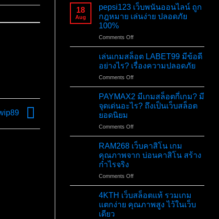
รวม
จัด
pepsi123 เว็บพนันออนไลน์ ถูก
18
เกม
เต็ม
กฎหมาย เล่นง่าย ปลอดภัย
Aug
สล็อต
แจก
100%
สุด
หนัก
on
Comments Off
มันส์
ทุก
pepsi123
แจ็ค
วัน
เว็บ
พอต
เล่นเกมสล็อต LABET99 มีข้อดี
พนัน
แตก
อย่างไร? เรื่องความปลอดภัย
ออนไลน์
ง่าย
on
Comments Off
ถูก
ทำ
เล่น
กฎหมาย
กำไร
เกม
เล่น
PAYMAX2 มีเกมสล็อตกี่เกม? มี
ได้
สล็อต
ง่าย
ทันที
จุดเด่นอะไร? ถึงเป็นเว็บสล็อต
LABET99
ปลอดภัย
wip89
ยอดนิยม
มี
100%
on
Comments Off
ข้อดี
PAYMAX2
อย่างไร?
มี
เรื่อง
RAM268 เว็บคาสิโน เกม
เกม
ความ
คุณภาพจาก บ่อนคาสิโน สร้าง
สล็อต
ปลอดภัย
กำไรจริง
กี่
on
Comments Off
เกม?
RAM268
มี
เว็บ
จุด
4KTH เว็บสล็อตแท้ รวมเกม
คา
เด่น
แตกง่าย คุณภาพสูง ไว้ในเว็บ
สิโน
อะไร?
เดียว
เกม
ถึง