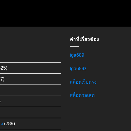
คำที่เกี่ยวข้อง
tga689
425)
tga689z
7)
สล็อตเว็บตรง
สล็อตวอเลท
)
รง
(289)