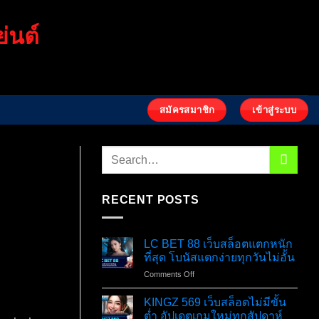
สมัครสมาชิก
เข้าสู่ระบบ
RECENT POSTS
LC BET 88 เว็บสล็อตแตกหนัก
ที่สุด โบนัสแตกง่ายทุกวันไม่อั้น
on
Comments Off
LC
BET
KINGZ 569 เว็บสล็อตไม่มีขั้น
88
ต่ำ อัปเดตเกมใหม่ทุกสัปดาห์