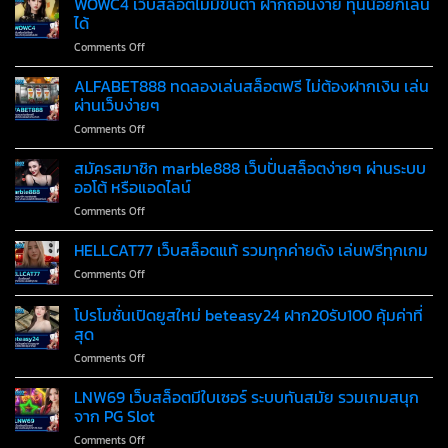
WOWC4 เว็บสล็อตไม่มีขั้นต่ำ ฝากถอนง่าย ทุนน้อยก็เล่น
SNOOKBET888
พอต
บา
เว็บ
ได้
คา
ตรง
on
Comments Off
ร่า
ไม่
WOWC4
jgaming911
ผ่าน
เว็บ
ALFABET888 ทดลองเล่นสล็อตฟรี ไม่ต้องฝากเงิน เล่น
ตัว
เอเย่นต์
สล็อต
ช่วย
ผ่านเว็บง่ายๆ
ปลอดภัย
ไม่มี
เพิ่ม
on
Comments Off
ขั้น
โอกาส
ALFABET888
ต่ำ
ชนะ
ทดลอง
สมัครสมาชิก marble888 เว็บปั่นสล็อตง่ายๆ ผ่านระบบ
ฝาก
เดิม
เล่น
ถอน
ออโต้ หรือแอดไลน์
พัน
สล็อต
ง่าย
อย่าง
on
Comments Off
ฟรี
ทุน
แม่นยำ
สมัคร
ไม่
น้อย
สมาชิก
HELLCAT77 เว็บสล็อตแท้ รวมทุกค่ายดัง เล่นฟรีทุกเกม
ต้อง
ก็
marble888
ฝาก
เล่น
on
Comments Off
เว็บ
เงิน
ได้
HELLCAT77
ปั่น
เล่น
เว็บ
โปรโมชั่นเปิดยูสใหม่ beteasy24 ฝาก20รับ100 คุ้มค่าที่
สล็อต
ผ่าน
สล็อต
ง่ายๆ
สุด
เว็บ
แท้
ผ่าน
ง่ายๆ
on
Comments Off
รวม
ระบบ
โปร
ทุก
ออ
โม
ค่าย
LNW69 เว็บสล็อตมีใบเซอร์ ระบบทันสมัย รวมเกมสนุก
โต้
ชั่น
ดัง
จาก PG Slot
หรือ
เปิด
เล่น
แอด
on
Comments Off
ยูส
ฟรี