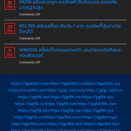
569
MU99 สล็อตเบทถูก เครดิตฟรี ยืนยันเบอร์ ปลอดภัย
หนัก
25
เว็บ
ที่สุด
มาตรฐานสูง
Sep
สล็อต
โบนัส
on
Comments Off
ไม่มี
แตก
MU99
ขั้น
ง่าย
สล็อต
KFC789 สมัครสล็อต เริ่มต้น 1 บาท ทุนน้อยก็ลุ้นรางวัล
ต่ำ
23
ทุก
เบท
อัปเดต
ใหญ่ได้
Sep
วัน
ถูก
เกม
ไม่
on
Comments Off
เครดิต
ใหม่
อั้น
KFC789
ฟรี
ทุก
สมัคร
WIN3333 สล็อตเว็บตรงแตกหนัก เล่นง่ายบนมือถือและ
ยืนยัน
11
สัปดาห์
สล็อต
เบอร์
คอมพิวเตอร์
Sep
ค่าย
เริ่ม
ปลอดภัย
ดัง
on
Comments Off
ต้น
มาตรฐาน
40+
WIN3333
1
สูง
สล็อต
บาท
เว็บ
ทุน
ตรง
https://tga689z.com
https://tga689z.co
https://tga689z.xyz
น้อย
แตก
ก็
https://rico689.com
https://g2g-cash.org
https://g2g-cash.co
หนัก
ลุ้น
https://pg15k.bet
https://pg15k.me
https://pg15k.xyz
เล่น
รางวัล
ง่าย
https://pg15k.co
https://pg15k.net
https://pgbet15k.com
ใหญ่
บน
ได้
https://pg15k.bet
https://pg15k.me
https://pg15k.xyz
มือ
https://pg15k.co
https://tga1168.com/
https://tgabet.xyz/
ถือ
และ
http://tga789.com/
https://tga1168.net/
https://tga1168.top/
คอมพิวเตอร์
https://tga1168.life/
https://678xbet.net/
https://678xbet.co