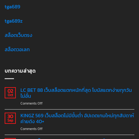
tga689
tga689z
สล็อตเว็บตรง
สล็อตวอเลท
บทความล่าสุด
LC BET 88 เว็บสล็อตแตกหนักที่สุด โบนัสแตกง่ายทุกวัน
02
ไม่อั้น
Oct
on
Comments Off
LC
BET
KINGZ 569 เว็บสล็อตไม่มีขั้นต่ำ อัปเดตเกมใหม่ทุกสัปดาห์
30
88
ค่ายดัง 40+
Sep
เว็บ
on
Comments Off
สล็อต
KINGZ
แตก