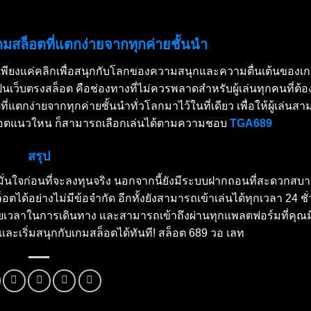
มสล็อตที่แตกง่ายจากทุกค่ายชั้นนำ
าย เพียงแค่คลิกเพื่อสนุกกับโลกของความสนุกและความตื่นเต้นของ
ี่เป็นเว็บตรงสล็อต คือช่องทางที่ไม่ควรพลาดสำหรับผู้เล่นทุกคนที่ต
ตกง่ายจากทุกค่ายชั้นนำทั่วโลกมาไว้ในที่เดียว เพื่อให้ผู้เล่นสา
ล็อตแนวใหน ก็สามารถเลือกเล่นได้ตามความชอบ
TGA689
สรุป
ห้มั่นใจก่อนที่จะลงทุนจริง นอกจากนี้ยังมีระบบฝากถอนที่สะดวกสบ
ด้อย่างไม่มีข้อจำกัด อีกทั้งยังสามารถเข้าเล่นได้ทุกเวลา 24 ชั่
ียเวลาในการเดินทาง และสามารถเข้าถึงผ่านทุกแพลตฟอร์มที่คุณมีอ
ิกและเริ่มสนุกกับเกมสล็อตได้ทันที! สล็อต 689 วอ เลท