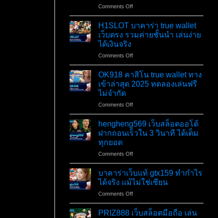
on
Comments Off
คุณภาพ
เป็น
4KTH
จาก
เว็บ
เว็บ
บ่อน
สล็อต
H1SLOT บาคาร่า true wallet
สล็อต
คา
ยอด
เว็บตรง รวมค่ายชั้นนำ เล่นง่าย
แท้
สิโน
นิยม
ได้เงินจริง
รวม
สร้าง
on
Comments Off
เกม
กำไร
H1SLOT
แตก
จริง
บา
ง่าย
OK918 คาสิโน true wallet ทาง
คา
คุณภาพ
เข้าล่าสุด 2025 ทดลองเล่นฟรี
ร่า
สูง
ไม่จำกัด
true
ไว้
on
Comments Off
wallet
ใน
OK918
เว็บ
เว็บ
คา
ตรง
เดียว
hengheng569 เว็บสล็อตออโต้
สิโน
รวม
ฝากถอนเร็วใน 3 วินาที ได้เต็ม
true
ค่าย
ทุกยอด
wallet
ชั้น
on
Comments Off
ทาง
นำ
hengheng569
เข้า
เล่น
เว็บ
ล่าสุด
ง่าย
บาคาร่าเว็บแท้ gtx159 ทำกำไร
สล็อต
2025
ได้
ได้จริง แม้ไม่ใช่เซียน
ออ
ทดลอง
เงิน
on
Comments Off
โต้
เล่น
จริง
บา
ฝาก
ฟรี
คา
ถอน
PRIZ888 เว็บสล็อตมือถือ เล่น
ไม่
ร่า