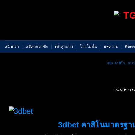
Skip
to
content
หน้าแรก
สมัครสมาชิก
เข้าสู่ระบบ
โปรโมชั่น
บทความ
ติดต่
689 คาสิโน
,
SLO
POSTED O
3dbet คาสิโนมาตรฐาน