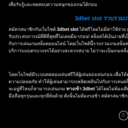
เพื่อรับรู้และทดสอบความสนุกของเกมได้ก่อน
3dbet slot รวบรวมเก
สมัครสมาชิกกับเว็บไซต์
3dbet slot
ได้ฟรีโดยไม่มีค่าใช้จ่
รับประสบการณ์ที่ดีที่สุดที่ไม่เคยมีมาก่อน! สล็อตได้เงินง่ายท
กับการเล่นเกมสล็อตออนไลน์ โดยเว็บไซต์นี้รวบรวมเกมสล็อตที่แ
บริการแบบครบวงจรได้อย่างสะดวกสบาย ไม่ว่าจะเป็นเกมส
โดยเว็บไซต์มีระบบทดลองเล่นฟรีให้ผู้เล่นลองเล่นก่อน เพื่อใ
ความปลอดภัย ทำให้ผู้เล่นสามารถเพลิดเพลินไปกับการเล่นสล็อตไ
จะอยู่ที่ไหนก็สามารถเล่นเกม
ทางเข้า
3dbet
ได้โดยไม่ต้องเส
มือถือทุกรุ่นและทุกยี่ห้อด้วย ดังนั้นไม่ต้องรอช้า สมัครสมาช