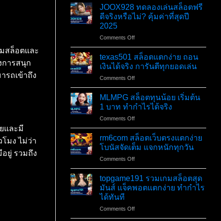
สล็อต
ง่าย
ได้
JOOX928 ทดลองเล่นสล็อตฟรี
เว็บ
บน
ดีจริงหรือไม่? คุ้มค่าที่สุดปี
ตรง
มือ
2025
อันดับ
ถือ
on
Comments Off
1
และ
JOOX928
รวม
คอมพิวเตอร์
เกมสล็อตและ
ทดลอง
เกม
texas501 สล็อตแตกง่าย ถอน
้องการสนุก
เล่น
สล็อต
เงินได้จริง การันตีทุกยอดเล่น
สล็อต
ทุก
มารถเข้าถึง
on
Comments Off
ฟรี
ค่าย
texas501
ดี
ดัง
สล็อต
จริง
MLMPG สล็อตทุนน้อย เริ่มต้น
โบนัส
แตก
หรือ
แตก
1 บาท ทำกำไรได้จริง
ง่าย
ไม่?
ง่าย
on
Comments Off
ถอน
คุ้ม
MLMPG
ายและมี
เงิน
ค่าที่
สล็อต
ได้
rm6com สล็อตเว็บตรงแตกง่าย
สุด
วโมง ไม่ว่า
ทุน
จริง
โบนัสจัดเต็ม แจกหนักทุกวัน
ปี
น้อย
ยู่ รวมถึง
กา
2025
on
Comments Off
เริ่ม
รัน
rm6com
ต้น
ตี
สล็อต
1
topgame191 รวมเกมสล็อตสุด
ทุก
เว็บ
บาท
มันส์ แจ็คพอตแตกง่าย ทำกำไร
ยอด
ตรง
ทำ
เล่น
ได้ทันที
แตก
กำไร
on
Comments Off
ง่าย
ได้
topgame191
โบนัส
จริง