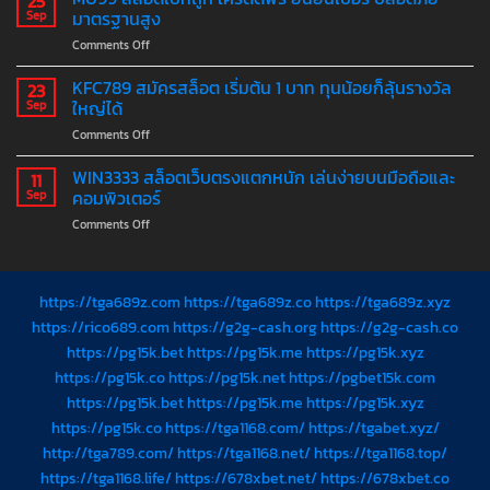
25
เว็บ
ที่สุด
มาตรฐานสูง
Sep
สล็อต
โบนัส
on
Comments Off
ไม่มี
แตก
MU99
ขั้น
ง่าย
สล็อต
KFC789 สมัครสล็อต เริ่มต้น 1 บาท ทุนน้อยก็ลุ้นรางวัล
ต่ำ
23
ทุก
เบท
อัปเดต
ใหญ่ได้
Sep
วัน
ถูก
เกม
ไม่
on
Comments Off
เครดิต
ใหม่
อั้น
KFC789
ฟรี
ทุก
สมัคร
WIN3333 สล็อตเว็บตรงแตกหนัก เล่นง่ายบนมือถือและ
ยืนยัน
11
สัปดาห์
สล็อต
เบอร์
คอมพิวเตอร์
Sep
ค่าย
เริ่ม
ปลอดภัย
ดัง
on
Comments Off
ต้น
มาตรฐาน
40+
WIN3333
1
สูง
สล็อต
บาท
เว็บ
ทุน
ตรง
https://tga689z.com
https://tga689z.co
https://tga689z.xyz
น้อย
แตก
ก็
https://rico689.com
https://g2g-cash.org
https://g2g-cash.co
หนัก
ลุ้น
https://pg15k.bet
https://pg15k.me
https://pg15k.xyz
เล่น
รางวัล
ง่าย
https://pg15k.co
https://pg15k.net
https://pgbet15k.com
ใหญ่
บน
ได้
https://pg15k.bet
https://pg15k.me
https://pg15k.xyz
มือ
https://pg15k.co
https://tga1168.com/
https://tgabet.xyz/
ถือ
และ
http://tga789.com/
https://tga1168.net/
https://tga1168.top/
คอมพิวเตอร์
https://tga1168.life/
https://678xbet.net/
https://678xbet.co