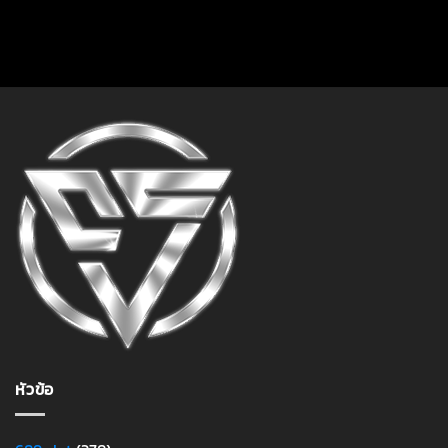
LNW69
ใหม่
ทุก
เว็บ
beteasy24
เกม
สล็อต
ฝาก20รับ100
มี
คุ้ม
ใบ
ค่าที่
เซอร์
สุด
ระบบ
ทัน
สมัย
รวม
เกม
สนุก
จาก
PG
Slot
หัวข้อ