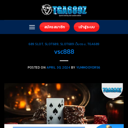
Skip
to
content
สมัครสมาชิก
เข้าสู่ระบบ
689 SLOT
,
SLOT689
,
SLOT689 เว็บตรง
,
TGA689
vsc888
POSTED ON
APRIL 30, 2024
BY
YUMMOOYOR56