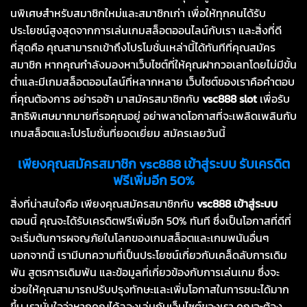
นพิเศษสำหรับสมาชิกใหม่และสมาชิกเก่า เพื่อให้ทุกคนได้รับ
ประโยชน์สูงสุดจากการเล่นเกมสล็อตออนไลน์กับเรา และสิ่งที่ดี
ที่สุดคือ คุณสามารถเข้าถึงโปรโมชั่นเหล่านี้ได้ทันทีที่คุณสมัคร
สมาชิก หากคุณกำลังมองหาเว็บไซต์ที่ให้คุณฝากวอเลทโดยไม่มีขั้น
ต่ำและมีเกมสล็อตออนไลน์ที่หลากหลาย เว็บไซต์ของเราคือคำตอบ
ที่คุณต้องการ อย่ารอช้า มาสมัครสมาชิกกับ
vsc888 slot
เพื่อรับ
สิทธิพิเศษมากมายที่รอคุณอยู่ อย่าพลาดโอกาสที่จะเพลิดเพลินกับ
เกมสล็อตและโปรโมชั่นที่ยอดเยี่ยม สมัครเลยวันนี้
เพียงคุณสมัครสมาชิก vsc888 เข้าสู่ระบบ รับเครดิต
ฟรีเพิ่มอีก 50%
สิ่งที่น่าสนใจคือ เพียงคุณสมัครสมาชิกกับ
vsc888 เข้าสู่ระบบ
ตอนนี้ คุณจะได้รับเครดิตฟรีเพิ่มอีก 50% ทันที ซึ่งเป็นโอกาสที่ดีที่
จะเริ่มต้นการผจญภัยในโลกของเกมสล็อตและเกมพนันอื่นๆ
นอกจากนี้ เรามีบทความที่เป็นประโยชน์เกี่ยวกับเคล็ดลับการเดิม
พัน สูตรการเดิมพัน และข้อมูลที่เกี่ยวข้องกับการเล่นเกม ซึ่งจะ
ช่วยให้คุณสามารถปรับปรุงทักษะและเพิ่มโอกาสในการชนะได้มาก
ขึ้น เรามั่นใจว่าหากคุณได้ลองเล่นกับเว็บไซต์ของเรา คุณจะต้อง