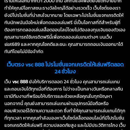
เรามีให้เลือกมากกว่า 2000 เกม อีกทั้งแจ๊คพอตยังแตกง่ายมาก
ทำให้คุณมีโอกาสชนะรางวัลใหญ่ได้อย่างรวดเร็ว เว็บไซต์ของเรา
ยังมีโปรโมชั่นที่น่าสนใจมากมาย โดยเฉพาะโปรโมชั่นแจกเครดิตให้
กับนักพนันมือใหม่เพื่อทดลองเล่นฟรี นี่เป็นโอกาสที่ดีสำหรับผู้ที่
ต้องการทดลองเล่นสล็อตออนไลน์โดยไม่ต้องลงทุนเงินของตัวเอง
คุณสามารถใช้เครดิตฟรีนี้เพื่อทดลองเล่นเกมต่างๆ บนเว็บ
slot689
และหากคุณโชคดีและชนะ คุณสามารถถอนเงินออกมาได้
ทันทีโดยไม่มีข้อจำกัด
เว็บตรง vsc 888 โปรโมชั่นแจกเครดิตให้เล่นฟรีตลอด
24 ชั่วโมง
เว็บ
vsc 888
ยังให้บริการตลอด 24 ชั่วโมง คุณสามารถเล่นเกม
และถอนเงินได้ทุกเมื่อที่ต้องการ ไม่ว่าจะเป็นกลางวันหรือกลางคืน
เรามีทีมงานที่พร้อมให้บริการและช่วยเหลือคุณในทุกปัญหา
นอกจากนี้ คุณยังสามารถเล่นเกมผ่านอุปกรณ์มือถือหรือ
คอมพิวเตอร์ได้ตามความสะดวก ซึ่งทำให้คุณสามารถเล่นเกมได้ทุก
ที่ทุกเวลา หากคุณกำลังมองหาเว็บไซต์สล็อตออนไลน์ที่มีโปรโมชั่น
แจกเครดิตให้เล่นฟรี ความปลอดภัยสูง และไม่มีประวัติการโกง เว็บ