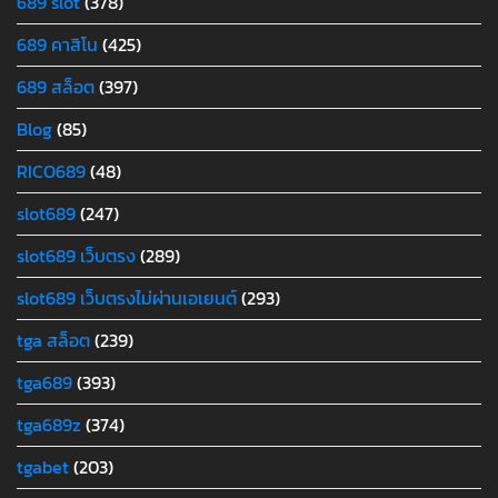
689 slot
(378)
689 คาสิโน
(425)
689 สล็อต
(397)
Blog
(85)
RICO689
(48)
slot689
(247)
slot689 เว็บตรง
(289)
slot689 เว็บตรงไม่ผ่านเอเยนต์
(293)
tga สล็อต
(239)
tga689
(393)
tga689z
(374)
tgabet
(203)