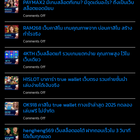
เกม
PAYMAX2 มีเกมสล็อตกี่เกม? มีจุดเด่นอะไร? ถึงเป็นเว็บ
เล่น
กำไร
สล็อต
ง่าย
สล็อตยอดนิยม
ได้
LABET99
ปลอดภัย
ทันที
on
Comments Off
มี
100%
PAYMAX2
ข้อดี
มี
RAM268 เว็บคาสิโน เกมคุณภาพจาก บ่อนคาสิโน สร้าง
อย่างไร?
เกม
เรื่อง
กำไรจริง
สล็อต
ความ
on
Comments Off
กี่
ปลอดภัย
RAM268
เกม?
เว็บ
4KTH เว็บสล็อตแท้ รวมเกมแตกง่าย คุณภาพสูง ไว้ใน
มี
คา
จุด
เว็บเดียว
สิโน
เด่น
on
Comments Off
เกม
อะไร?
4KTH
คุณภาพ
ถึง
เว็บ
H1SLOT บาคาร่า true wallet เว็บตรง รวมค่ายชั้นนำ
จาก
เป็น
สล็อต
บ่อน
เล่นง่ายได้เงินจริง
เว็บ
แท้
คา
สล็อต
on
Comments Off
รวม
สิโน
ยอด
H1SLOT
เกม
สร้าง
นิยม
บา
OK918 คาสิโน true wallet ทางเข้าล่าสุด 2025 ทดลอง
แตก
กำไร
คา
ง่าย
เล่นฟรี ไม่จำกัด
จริง
ร่า
คุณภาพ
on
Comments Off
true
สูง
OK918
wallet
ไว้
คา
hengheng569 เว็บสล็อตออโต้ ฝากถอนเร็วใน 3 วินาที
เว็บ
ใน
สิโน
ตรง
ได้เต็มทุกยอด
เว็บ
true