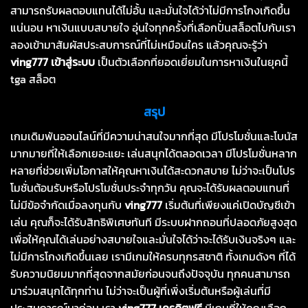
สามารถรับผลตอบแทนได้ไม่อั้น และมั่นใจได้ว่าไม่มีการโกงเกิดขึ้น
แน่นอน หาเงินแบบสบายใจ อุ่นใจทุกครั้งที่เลือกปั่นสล็อตไปกับเรา
ลองเข้ามาสัมผัสประสบการณ์ที่ไม่เหมือนใคร แล้วคุณจะรู้ว่า
ving777
เข้าสู่ระบบ
เป็นตัวเลือกที่ยอดเยี่ยมในการหาเงินในยุคนี้
tga สล็อต
สรุป
เกมเดิมพันออนไลน์ที่มีความน่าสนใจมากที่สุด มีโปรโมชั่นและโบนัส
มากมายที่ให้เลือกเยอะแยะ เล่นสนุกได้ตลอดเวลา มีโปรโมชั่นหลาก
หลายที่ช่วยเพิ่มโอกาสให้คุณหาเงินได้สะดวกสบาย ไม่ว่าจะเป็นโปร
โมชั่นต้อนรับหรือโปรโมชั่นประจำทุกวัน คุณจะได้รับผลตอบแทนที่
ไม่มีข้อจำกัดเมื่อลงทุนกับ
ving777
เริ่มต้นที่เพียงแค่เปิดบัญชีเข้า
เล่น คุณก็จะได้รับสิทธิพิเศษทันที มีระบบฝากถอนที่ปลอดภัยสูงสุด
เพื่อให้คุณได้เล่นอย่างสบายใจและมั่นใจได้ว่าจะได้รับเงินจริงๆ และ
ไม่มีการโกงเกิดขึ้นเลย เรามีเกมให้ครบทุกรสชาติ ทั้งเกมดังๆ ที่ได้
รับความนิยมมากที่สุดจากสมัยก่อนจนถึงปัจจุบัน ทุกคนสามารถ
มาร่วมสนุกได้ทุกท่าน ไม่ว่าจะเป็นผู้ที่เพิ่งเริ่มต้นหรือผู้เล่นที่มี
ประสบการณ์มาก่อน เรา
ving777
เครดิตฟรี
มีเกมที่ให้คุณเลือก