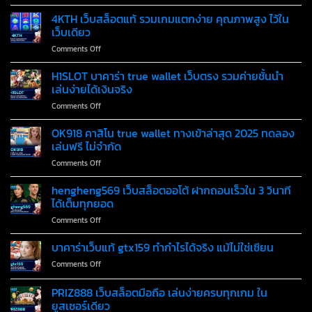
RAM268
เกม?
เว็บ
4KTH เว็บสล็อตแท้ รวมเกมแตกง่าย คุณภาพสูง ไว้ใน
มี
คา
จุด
เว็บเดียว
สิโน
เด่น
on
Comments Off
เกม
อะไร?
4KTH
คุณภาพ
ถึง
เว็บ
H1SLOT บาคาร่า true wallet เว็บตรง รวมค่ายชั้นนำ
จาก
เป็น
สล็อต
บ่อน
เล่นง่ายได้เงินจริง
เว็บ
แท้
คา
สล็อต
on
Comments Off
รวม
สิโน
ยอด
H1SLOT
เกม
สร้าง
นิยม
บา
OK918 คาสิโน true wallet ทางเข้าล่าสุด 2025 ทดลอง
แตก
กำไร
คา
ง่าย
เล่นฟรี ไม่จำกัด
จริง
ร่า
คุณภาพ
on
Comments Off
true
สูง
OK918
wallet
ไว้
คา
hengheng569 เว็บสล็อตออโต้ ฝากถอนเร็วใน 3 วินาที
เว็บ
ใน
สิโน
ตรง
ได้เต็มทุกยอด
เว็บ
true
รวม
เดียว
on
Comments Off
wallet
ค่าย
hengheng569
ทาง
ชั้น
เว็บ
บาคาร่าเว็บแท้ gtx159 ทำกำไรได้จริง แม้ไม่ใช่เซียน
เข้า
นำ
สล็อต
ล่าสุด
เล่น
on
Comments Off
ออ
2025
ง่าย
บา
โต้
ทดลอง
ได้
คา
PRIZ888 เว็บสล็อตมือถือ เล่นง่ายครบทุกเกม ใน
ฝาก
เล่น
เงิน
ร่า
ถอน
ยูสเซอร์เดียว
ฟรี
จริง
เว็บ