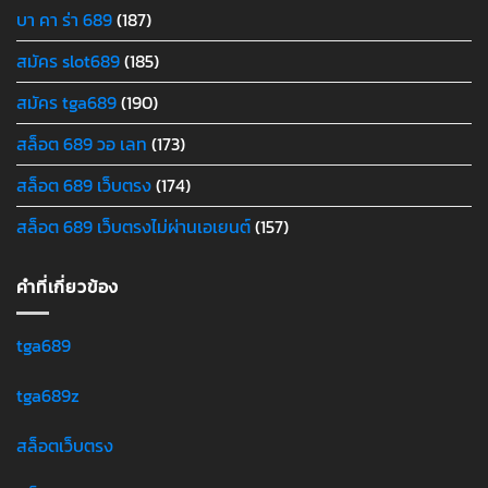
บา คา ร่า 689
(187)
สมัคร slot689
(185)
สมัคร tga689
(190)
สล็อต 689 วอ เลท
(173)
สล็อต 689 เว็บตรง
(174)
สล็อต 689 เว็บตรงไม่ผ่านเอเยนต์
(157)
คำที่เกี่ยวข้อง
tga689
tga689z
สล็อตเว็บตรง