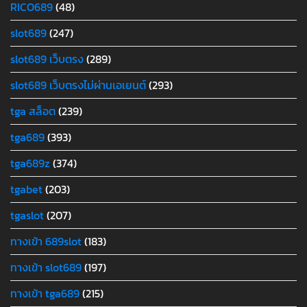
RICO689
(48)
slot689
(247)
slot689 เว็บตรง
(289)
slot689 เว็บตรงไม่ผ่านเอเยนต์
(293)
tga สล็อต
(239)
tga689
(393)
tga689z
(374)
tgabet
(203)
tgaslot
(207)
ทางเข้า 689slot
(183)
ทางเข้า slot689
(197)
ทางเข้า tga689
(215)