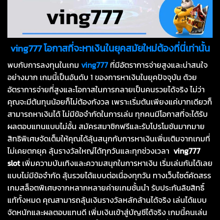
ving777 โอกาสที่จะหาเงินในยุคสมัยใหม่ต้องที่นี่เท่านั้น
พบกับการลงทุนในเกม
ving777
ที่มีอัตราการจ่ายสูงและน่าสนใจ
อย่างมาก เกมนี้เป็นอันดับ 1 ของการหาเงินในยุคปัจจุบัน ด้วย
อัตราการจ่ายที่สูงและโอกาสในการกลายเป็นคนรวยได้จริง ไม่ว่า
คุณจะมีต้นทุนน้อยก็ไม่ต้องกังวล เพราะเริ่มต้นเพียงแค่บาทเดียวก็
สามารถหาเงินได้ ไม่มีข้อจำกัดในการเล่น ทุกคนมีโอกาสที่จะได้รับ
ผลตอบแทนแบบไม่อั้น สมัครสมาชิกฟรีและรับโปรโมชันมากมาย
สิทธิพิเศษจัดเต็มให้คุณได้ลุ้นสนุกกับการหาเงินเพิ่มเติมจากเกมที่
ไม่เคยตกยุค ลุ้นรางวัลใหญ่ได้ทุกวันและทุกช่วงเวลา
ving777
slot
เพิ่มความบันเทิงและความสนุกในการหาเงิน เริ่มเล่นกันได้เลย
แบบไม่มีข้อจำกัด ลุ้นรวยได้แบบต่อเนื่องทุกวัน ทางเว็บไซต์คัดสรร
เกมสล็อตพิเศษจากหลากหลายค่ายเกมชั้นนำ รับประกันลิขสิทธิ์
แท้ทั้งหมด คุณสามารถลุ้นเงินรางวัลหลักล้านได้จริง เล่นได้แบบ
จัดหนักและผลตอบแทนดี เพิ่มเงินเข้าสู่บัญชีได้จริง เกมนี้คนเล่น