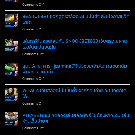
เร็ว
ไม่
on
Comments Off
แท้
ใน
จำกัด
PRIZ888
gtx159
3
เว็บ
ทำ
BEARUPBET แจกสูตรสล็อต AI แม่นยำ เพิ่มโอกาสแจ็ค
วินาที
สล็อต
กำไร
พอต
ได้
มือ
ได้
เต็ม
on
Comments Off
ถือ
จริง
ทุก
BEARUPBET
เล่น
แม้
ยอด
แจก
เล่นคาสิโนออนไลน์กับ SNOOKBET888 เว็บตรงไม่ผ่าน
ง่าย
ไม่ใช่
สูตร
ครบ
เอเย่นต์ ปลอดภัย
เซียน
สล็อต
ทุก
on
Comments Off
AI
เกม
เล่น
แม่นยำ
ใน
คา
สูตร AI บาคาร่า jgaming911 ตัวช่วยเพิ่มโอกาสชนะเดิม
เพิ่ม
ยูสเซอร์
สิ
โอ
พันอย่างแม่นยำ
เดียว
โน
กา
on
Comments Off
ออนไลน์
ส
สูตร
กับ
แจ็ค
AI
WOWC4 เว็บสล็อตไม่มีขั้นต่ำ ฝากถอนง่าย ทุนน้อยก็เล่น
SNOOKBET888
พอต
บา
เว็บ
ได้
คา
ตรง
on
Comments Off
ร่า
ไม่
WOWC4
jgaming911
ผ่าน
เว็บ
ALFABET888 ทดลองเล่นสล็อตฟรี ไม่ต้องฝากเงิน เล่น
ตัว
เอเย่นต์
สล็อต
ช่วย
ผ่านเว็บง่ายๆ
ปลอดภัย
ไม่มี
เพิ่ม
on
Comments Off
ขั้น
โอกาส
ALFABET888
ต่ำ
ชนะ