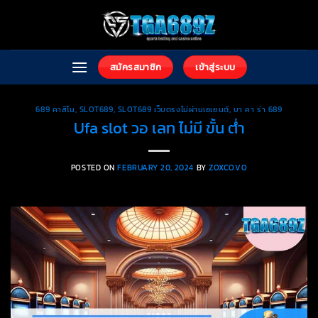
Skip
to
content
สมัครสมาชิก
เข้าสู่ระบบ
689 คาสิโน
,
SLOT689
,
SLOT689 เว็บตรงไม่ผ่านเอเยนต์
,
บา คา ร่า 689
Ufa slot วอ เลท ไม่มี ขั้น ต่ํา
POSTED ON
FEBRUARY 20, 2024
BY
ZOXCOVO