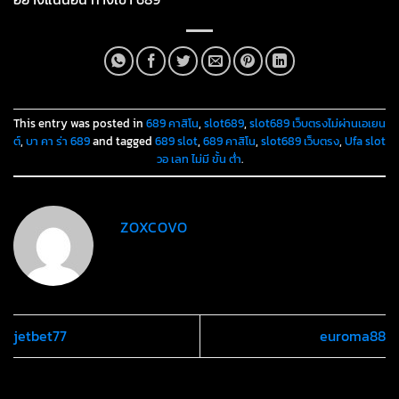
This entry was posted in
689 คาสิโน
,
slot689
,
slot689 เว็บตรงไม่ผ่านเอเยน
ต์
,
บา คา ร่า 689
and tagged
689 slot
,
689 คาสิโน
,
slot689 เว็บตรง
,
Ufa slot
วอ เลท ไม่มี ขั้น ต่ํา
.
ZOXCOVO
jetbet77
euroma88