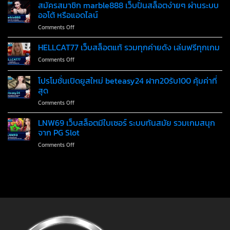
ทดลอง
สมัครสมาชิก marble888 เว็บปั่นสล็อตง่ายๆ ผ่านระบบ
ฝาก
เดิม
เล่น
ถอน
ออโต้ หรือแอดไลน์
พัน
สล็อต
ง่าย
อย่าง
on
Comments Off
ฟรี
ทุน
แม่นยำ
สมัคร
ไม่
น้อย
สมาชิก
HELLCAT77 เว็บสล็อตแท้ รวมทุกค่ายดัง เล่นฟรีทุกเกม
ต้อง
ก็
marble888
ฝาก
เล่น
on
Comments Off
เว็บ
เงิน
ได้
HELLCAT77
ปั่น
เล่น
เว็บ
โปรโมชั่นเปิดยูสใหม่ beteasy24 ฝาก20รับ100 คุ้มค่าที่
สล็อต
ผ่าน
สล็อต
ง่ายๆ
สุด
เว็บ
แท้
ผ่าน
ง่ายๆ
on
Comments Off
รวม
ระบบ
โปร
ทุก
ออ
โม
ค่าย
LNW69 เว็บสล็อตมีใบเซอร์ ระบบทันสมัย รวมเกมสนุก
โต้
ชั่น
ดัง
จาก PG Slot
หรือ
เปิด
เล่น
แอด
on
Comments Off
ยูส
ฟรี
ไลน์
LNW69
ใหม่
ทุก
เว็บ
beteasy24
เกม
สล็อต
ฝาก20รับ100
มี
คุ้ม
ใบ
ค่าที่
เซอร์
สุด
ระบบ
ทัน
สมัย