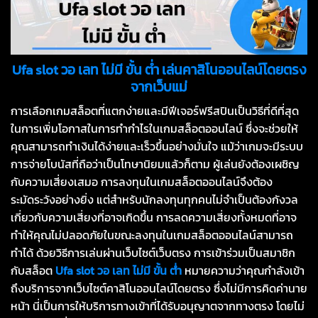
Ufa slot วอ เลท ไม่มี ขั้น ต่ํา เล่นคาสิโนออนไลน์โดยตรง
จากเว็บแม่
การเลือกเกมสล็อตที่แตกง่ายและมีฟีเจอร์ฟรีสปินเป็นวิธีที่ดีที่สุด
ในการเพิ่มโอกาสในการทำกำไรในเกมสล็อตออนไลน์ ซึ่งจะช่วยให้
คุณสามารถทำเงินได้ง่ายและเร็วขึ้นอย่างมั่นใจ แม้ว่าเกมจะมีระบบ
การจ่ายโบนัสที่ถือว่าเป็นโทษานิยมแล้วก็ตาม ผู้เล่นยังต้องเผชิญ
กับความเสี่ยงเสมอ การลงทุนในเกมสล็อตออนไลน์จึงต้อง
ระมัดระวังอย่างยิ่ง แต่สำหรับนักลงทุนทุกคนไม่จำเป็นต้องกังวล
เกี่ยวกับความเสี่ยงที่อาจเกิดขึ้น การลดความเสี่ยงทั้งหมดที่อาจ
ทำให้คุณไม่ปลอดภัยในขณะลงทุนในเกมสล็อตออนไลน์สามารถ
ทำได้ ด้วยวิธีการเล่นผ่านเว็บไซต์เว็บตรง การเข้าร่วมเป็นสมาชิก
กับสล็อต
Ufa slot
วอ เลท ไม่มี ขั้น ต่ํา
หมายความว่าคุณกำลังเข้า
ถึงบริการจากเว็บไซต์คาสิโนออนไลน์โดยตรง ซึ่งไม่มีการคิดค่านาย
หน้า นี่เป็นการให้บริการทางเข้าที่ได้รับอนุญาตจากทางตรง โดยไม่