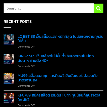
RECENT POSTS
LC BET 88 เว็บสล็อตแตกหนักที่สุด โบนัสแตกง่ายทุกวัน
ไม่อั้น
on
Comments Off
LC
BET
KINGZ 569 เว็บสล็อตไม่มีขั้นต่ำ อัปเดตเกมใหม่ทุก
88
สัปดาห์ ค่ายดัง 40+
เว็บ
on
Comments Off
สล็อต
KINGZ
แตก
569
MU99 สล็อตเบทถูก เครดิตฟรี ยืนยันเบอร์ ปลอดภัย
หนัก
เว็บ
ที่สุด
มาตรฐานสูง
สล็อต
โบนัส
on
Comments Off
ไม่มี
แตก
MU99
ขั้น
ง่าย
สล็อต
KFC789 สมัครสล็อต เริ่มต้น 1 บาท ทุนน้อยก็ลุ้นรางวัล
ต่ำ
ทุก
เบท
อัปเดต
ใหญ่ได้
วัน
ถูก
เกม
ไม่
on
Comments Off
เครดิต
ใหม่