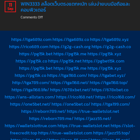
สมัคร
WIN3333 สล็อตเว็บตรงแตกหนัก เล่นง่ายบนมือถือและ
ยืนยัน
11
สัปดาห์
สล็อต
เบอร์
คอมพิวเตอร์
Sep
ค่าย
เริ่ม
ปลอดภัย
ดัง
on
Comments Off
ต้น
มาตรฐาน
40+
WIN3333
1
สูง
สล็อต
บาท
เว็บ
ทุน
ตรง
https://tga689z.com
https://tga689z.co
https://tga689z.xyz
น้อย
แตก
ก็
https://rico689.com
https://g2g-cash.org
https://g2g-cash.co
หนัก
ลุ้น
https://pg15k.bet
https://pg15k.me
https://pg15k.xyz
เล่น
รางวัล
ง่าย
https://pg15k.co
https://pg15k.net
https://pgbet15k.com
ใหญ่
บน
ได้
https://pg15k.bet
https://pg15k.me
https://pg15k.xyz
มือ
https://pg15k.co
https://tga1168.com/
https://tgabet.xyz/
ถือ
และ
http://tga789.com/
https://tga1168.net/
https://tga1168.top/
คอมพิวเตอร์
https://tga1168.life/
https://678xbet.net/
https://678xbet.co
https://ans-allstars.com/
https://rico168.net/
https://rico168.com/
https://one5bet.net/
https://one5bet.co/
https://tga199.com/
https://reborn789.net/
https://true-walletslot.net
https://reborn789.me/
https://jazz55.net/
https://walletslottrue.com
https://true-walletslot.net
https://slot-
freecredit.top
https://true-walletslot.com
https://jazz55.top/