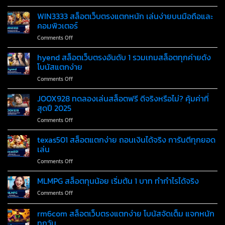
อั้น
KFC789
ฟรี
ทุก
สมัคร
WIN3333 สล็อตเว็บตรงแตกหนัก เล่นง่ายบนมือถือและ
ยืนยัน
สัปดาห์
สล็อต
เบอร์
คอมพิวเตอร์
ค่าย
เริ่ม
ปลอดภัย
ดัง
on
Comments Off
ต้น
มาตรฐาน
40+
WIN3333
1
สูง
สล็อต
hyend สล็อตเว็บตรงอันดับ 1 รวมเกมสล็อตทุกค่ายดัง
บาท
เว็บ
ทุน
โบนัสแตกง่าย
ตรง
น้อย
on
Comments Off
แตก
ก็
hyend
หนัก
ลุ้น
สล็อต
JOOX928 ทดลองเล่นสล็อตฟรี ดีจริงหรือไม่? คุ้มค่าที่
เล่น
รางวัล
เว็บ
ง่าย
สุดปี 2025
ใหญ่
ตรง
บน
ได้
on
Comments Off
อันดับ
มือ
JOOX928
1
ถือ
ทดลอง
texas501 สล็อตแตกง่าย ถอนเงินได้จริง การันตีทุกยอด
รวม
และ
เล่น
เกม
เล่น
คอมพิวเตอร์
สล็อต
สล็อต
on
Comments Off
ฟรี
ทุก
texas501
ดี
ค่าย
สล็อต
MLMPG สล็อตทุนน้อย เริ่มต้น 1 บาท ทำกำไรได้จริง
จริง
ดัง
แตก
หรือ
โบนัส
on
Comments Off
ง่าย
ไม่?
แตก
MLMPG
ถอน
คุ้ม
ง่าย
สล็อต
rm6com สล็อตเว็บตรงแตกง่าย โบนัสจัดเต็ม แจกหนัก
เงิน
ค่าที่
ทุน
ได้
ทุกวัน
สุด