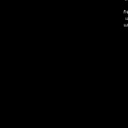
กิ
เ
แล