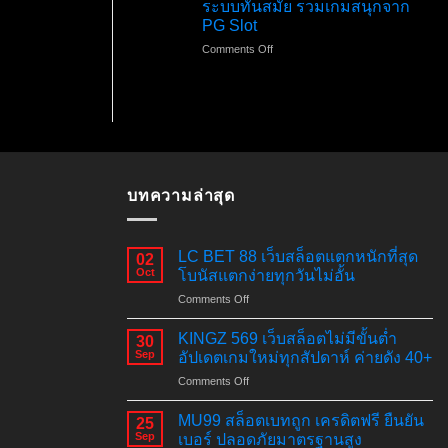
ไลน์
ระบบทันสมัย รวมเกมสนุกจาก
เปิด
ฟรี
PG Slot
ยูส
ทุก
on
Comments Off
ใหม่
เกม
LNW69
beteasy24
เว็บ
ฝาก20รับ100
สล็อต
คุ้ม
มี
ค่าที่
ใบ
สุด
เซอร์
ระบบ
ทัน
บทความล่าสุด
สมัย
รวม
เกม
สนุก
LC BET 88 เว็บสล็อตแตกหนักที่สุด
02
จาก
Oct
โบนัสแตกง่ายทุกวันไม่อั้น
PG
on
Comments Off
Slot
LC
BET
KINGZ 569 เว็บสล็อตไม่มีขั้นต่ำ
30
88
Sep
อัปเดตเกมใหม่ทุกสัปดาห์ ค่ายดัง 40+
เว็บ
on
Comments Off
สล็อต
KINGZ
แตก
569
หนัก
MU99 สล็อตเบทถูก เครดิตฟรี ยืนยัน
25
เว็บ
ที่สุด
Sep
เบอร์ ปลอดภัยมาตรฐานสูง