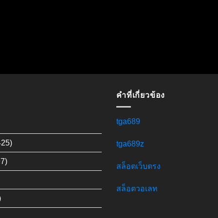
คำที่เกี่ยวข้อง
tga689
425)
tga689z
7)
สล็อตเว็บตรง
สล็อตวอเลท
)