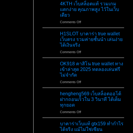
เว็บ
จุด
4KTH เว็บสล็อตแท้ รวมเกม
คา
เด่น
แตกง่าย คุณภาพสูง ไว้ในเว็บ
สิโน
อะไร?
เดียว
เกม
ถึง
on
Comments Off
คุณภาพ
เป็น
4KTH
จาก
เว็บ
เว็บ
บ่อน
สล็อต
H1SLOT บาคาร่า true wallet
สล็อต
คา
ยอด
เว็บตรง รวมค่ายชั้นนำ เล่นง่าย
แท้
สิโน
นิยม
ได้เงินจริง
รวม
สร้าง
on
Comments Off
เกม
กำไร
H1SLOT
แตก
จริง
บา
ง่าย
OK918 คาสิโน true wallet ทาง
คา
คุณภาพ
เข้าล่าสุด 2025 ทดลองเล่นฟรี
ร่า
สูง
ไม่จำกัด
true
ไว้
on
Comments Off
wallet
ใน
OK918
เว็บ
เว็บ
คา
ตรง
เดียว
hengheng569 เว็บสล็อตออโต้
สิโน
รวม
ฝากถอนเร็วใน 3 วินาที ได้เต็ม
true
ค่าย
ทุกยอด
wallet
ชั้น
on
Comments Off
ทาง
นำ
hengheng569
เข้า
เล่น
เว็บ
ล่าสุด
ง่าย
บาคาร่าเว็บแท้ gtx159 ทำกำไร
สล็อต
2025
ได้
ได้จริง แม้ไม่ใช่เซียน
ออ
ทดลอง
เงิน