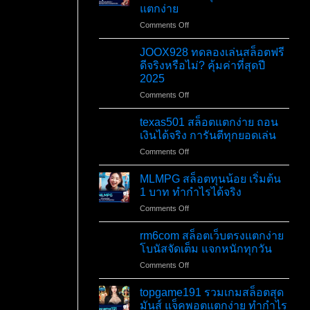
ตรง
ก็
แตกง่าย
แตก
ลุ้น
on
Comments Off
หนัก
รางวัล
hyend
เล่น
ใหญ่
สล็อต
ง่าย
ได้
JOOX928 ทดลองเล่นสล็อตฟรี
เว็บ
บน
ดีจริงหรือไม่? คุ้มค่าที่สุดปี
ตรง
มือ
2025
อันดับ
ถือ
on
Comments Off
1
และ
JOOX928
รวม
คอมพิวเตอร์
ทดลอง
เกม
texas501 สล็อตแตกง่าย ถอน
เล่น
สล็อต
เงินได้จริง การันตีทุกยอดเล่น
สล็อต
ทุก
on
Comments Off
ฟรี
ค่าย
texas501
ดี
ดัง
สล็อต
จริง
MLMPG สล็อตทุนน้อย เริ่มต้น
โบนัส
แตก
หรือ
แตก
1 บาท ทำกำไรได้จริง
ง่าย
ไม่?
ง่าย
on
Comments Off
ถอน
คุ้ม
MLMPG
เงิน
ค่าที่
สล็อต
ได้
rm6com สล็อตเว็บตรงแตกง่าย
สุด
ทุน
จริง
โบนัสจัดเต็ม แจกหนักทุกวัน
ปี
น้อย
กา
2025
on
Comments Off
เริ่ม
รัน
rm6com
ต้น
ตี
สล็อต
1
topgame191 รวมเกมสล็อตสุด
ทุก
เว็บ
บาท
มันส์ แจ็คพอตแตกง่าย ทำกำไร
ยอด