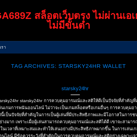
อเรา
TAG ARCHIVES:
STARSKY24HR WALLET
starsky24hr
tarsky24hr starsky24hr การควบคุมอารมณ์และสติให้ดีเป็นปัจจัยที่สำคัญที
ล่นเกมการพนันออนไลน์ ไม่ว่าจะเป็นเกมสล็อตหรือเกมอื่นๆ การควบคุมอ
ินี้เป็นปัจจัยที่สำคัญในการเป็นผู้เล่นที่มีประสิทธิภาพและมีโอกาสในการ
ย่างมาก เพราะเมื่อผู้เล่นสามารถควบคุมอารมณ์และสติได้ดี เขาจะสามารถ
ในเวลาที่เหมาะสมและทำให้เล่นอย่างมีประสิทธิภาพมากขึ้น ในการเล่นเ
อนไลน์ มีข้อควรระวังที่สำคัญในการควบคุมอารมณ์และสติอย่างเฉพาะเจา