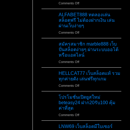
on
Comments Off
ร่า
ผ่าน
WOWC4
jgaming911
เอเย่นต์
เว็บ
ตัว
ALFABET888 ทดลองเล่น
ปลอดภัย
สล็อต
ช่วย
สล็อตฟรี ไม่ต้องฝากเงิน เล่น
ไม่มี
เพิ่ม
ผ่านเว็บง่ายๆ
ขั้น
โอกาส
on
Comments Off
ต่ำ
ชนะ
ALFABET888
ฝาก
เดิม
ทดลอง
ถอน
สมัครสมาชิก marble888 เว็บ
พัน
เล่น
ง่าย
อย่าง
ปั่นสล็อตง่ายๆ ผ่านระบบออโต้
สล็อต
ทุน
แม่นยำ
หรือแอดไลน์
ฟรี
น้อย
on
Comments Off
ไม่
ก็
สมัคร
ต้อง
เล่น
สมาชิก
ฝาก
ได้
HELLCAT77 เว็บสล็อตแท้ รวม
marble888
เงิน
ทุกค่ายดัง เล่นฟรีทุกเกม
เว็บ
เล่น
on
Comments Off
ปั่น
ผ่าน
HELLCAT77
สล็อต
เว็บ
เว็บ
ง่ายๆ
โปรโมชั่นเปิดยูสใหม่
ง่ายๆ
สล็อต
ผ่าน
beteasy24 ฝาก20รับ100 คุ้ม
แท้
ระบบ
ค่าที่สุด
รวม
ออ
on
Comments Off
ทุก
โต้
โปร
ค่าย
หรือ
โม
ดัง
LNW69 เว็บสล็อตมีใบเซอร์
แอด
ชั่น
เล่น