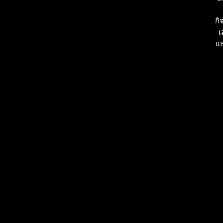
กิ
เ
แล