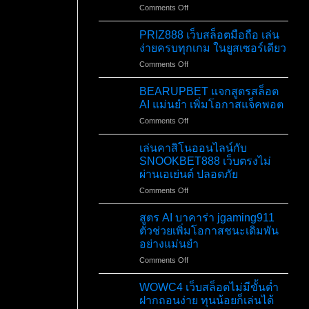
on
Comments Off
โต้
เล่น
จริง
บา
ฝาก
ฟรี
คา
ถอน
PRIZ888 เว็บสล็อตมือถือ เล่น
ไม่
ร่า
เร็ว
จำกัด
ง่ายครบทุกเกม ในยูสเซอร์เดียว
เว็บ
ใน
on
Comments Off
แท้
3
PRIZ888
gtx159
วินาที
เว็บ
ทำ
BEARUPBET แจกสูตรสล็อต
ได้
สล็อต
กำไร
AI แม่นยำ เพิ่มโอกาสแจ็คพอต
เต็ม
มือ
ได้
ทุก
on
Comments Off
ถือ
จริง
ยอด
BEARUPBET
เล่น
แม้
แจก
ง่าย
เล่นคาสิโนออนไลน์กับ
ไม่ใช่
สูตร
ครบ
SNOOKBET888 เว็บตรงไม่
เซียน
สล็อต
ทุก
ผ่านเอเย่นต์ ปลอดภัย
AI
เกม
on
Comments Off
แม่นยำ
ใน
เล่น
เพิ่ม
ยูสเซอร์
คา
โอ
สูตร AI บาคาร่า jgaming911
เดียว
สิ
กา
ตัวช่วยเพิ่มโอกาสชนะเดิมพัน
โน
ส
อย่างแม่นยำ
ออนไลน์
แจ็ค
on
Comments Off
กับ
พอต
สูตร
SNOOKBET888
AI
เว็บ
WOWC4 เว็บสล็อตไม่มีขั้นต่ำ
บา
ตรง
ฝากถอนง่าย ทุนน้อยก็เล่นได้
คา
ไม่