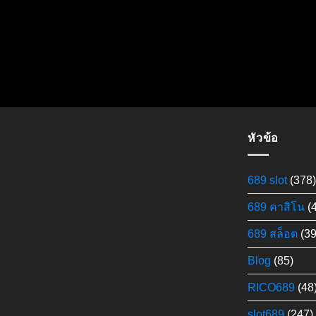
หัวข้อ
689 slot
(378)
689 คาสิโน
(
689 สล็อต
(39
Blog
(85)
RICO689
(48
slot689
(247)