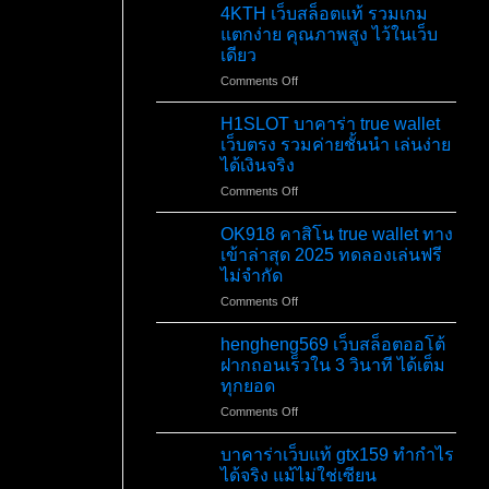
เว็บ
จุด
4KTH เว็บสล็อตแท้ รวมเกม
คา
เด่น
แตกง่าย คุณภาพสูง ไว้ในเว็บ
สิโน
อะไร?
เดียว
เกม
ถึง
on
Comments Off
คุณภาพ
เป็น
4KTH
จาก
เว็บ
เว็บ
บ่อน
สล็อต
H1SLOT บาคาร่า true wallet
สล็อต
คา
ยอด
เว็บตรง รวมค่ายชั้นนำ เล่นง่าย
แท้
สิโน
นิยม
ได้เงินจริง
รวม
สร้าง
on
Comments Off
เกม
กำไร
H1SLOT
แตก
จริง
บา
ง่าย
OK918 คาสิโน true wallet ทาง
คา
คุณภาพ
เข้าล่าสุด 2025 ทดลองเล่นฟรี
ร่า
สูง
ไม่จำกัด
true
ไว้
on
Comments Off
wallet
ใน
OK918
เว็บ
เว็บ
คา
ตรง
เดียว
hengheng569 เว็บสล็อตออโต้
สิโน
รวม
ฝากถอนเร็วใน 3 วินาที ได้เต็ม
true
ค่าย
ทุกยอด
wallet
ชั้น
on
Comments Off
ทาง
นำ
hengheng569
เข้า
เล่น
เว็บ
ล่าสุด
ง่าย
บาคาร่าเว็บแท้ gtx159 ทำกำไร
สล็อต
2025
ได้
ได้จริง แม้ไม่ใช่เซียน
ออ
ทดลอง
เงิน