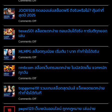
on
Comments Off
แตก
ก็
hyend
หนัก
ลุ้น
สล็อต
JOOX928 ทดลองเล่นสล็อตฟรี ดีจริงหรือไม่? คุ้มค่าที่
เล่น
รางวัล
เว็บ
ง่าย
สุดปี 2025
ใหญ่
ตรง
บน
ได้
on
Comments Off
อันดับ
มือ
JOOX928
1
ถือ
ทดลอง
texas501 สล็อตแตกง่าย ถอนเงินได้จริง การันตีทุกยอด
รวม
และ
เล่น
เกม
เล่น
คอมพิวเตอร์
สล็อต
สล็อต
on
Comments Off
ฟรี
ทุก
texas501
ดี
ค่าย
สล็อต
MLMPG สล็อตทุนน้อย เริ่มต้น 1 บาท ทำกำไรได้จริง
จริง
ดัง
แตก
หรือ
โบนัส
on
Comments Off
ง่าย
ไม่?
แตก
MLMPG
ถอน
คุ้ม
ง่าย
สล็อต
rm6com สล็อตเว็บตรงแตกง่าย โบนัสจัดเต็ม แจกหนัก
เงิน
ค่าที่
ทุน
ได้
ทุกวัน
สุด
น้อย
จริง
ปี
on
Comments Off
เริ่ม
กา
2025
rm6com
ต้น
รัน
สล็อต
1
topgame191 รวมเกมสล็อตสุดมันส์ แจ็คพอตแตกง่าย
ตี
เว็บ
บาท
ทำกำไรได้ทันที
ทุก
ตรง
ทำ
ยอด
on
Comments Off
แตก
กำไร
เล่น
topgame191
ง่าย
ได้
รวม
pepsi123 เว็บพนันออนไลน์ ถูกกฎหมาย เล่นง่าย
โบนัส
จริง
18
เกม