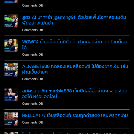
สล็อต
ทุก
on
Comments Off
AI
เกม
เล่น
แม่นยำ
ใน
คา
สูตร AI บาคาร่า jgaming911 ตัวช่วยเพิ่มโอกาสชนะเดิม
เพิ่ม
ยูสเซอร์
สิ
โอ
พันอย่างแม่นยำ
เดียว
โน
กา
on
Comments Off
ออนไลน์
ส
สูตร
กับ
แจ็ค
AI
WOWC4 เว็บสล็อตไม่มีขั้นต่ำ ฝากถอนง่าย ทุนน้อยก็เล่น
SNOOKBET888
พอต
บา
เว็บ
ได้
คา
ตรง
on
Comments Off
ร่า
ไม่
WOWC4
jgaming911
ผ่าน
เว็บ
ALFABET888 ทดลองเล่นสล็อตฟรี ไม่ต้องฝากเงิน เล่น
ตัว
เอเย่นต์
สล็อต
ช่วย
ผ่านเว็บง่ายๆ
ปลอดภัย
ไม่มี
เพิ่ม
on
Comments Off
ขั้น
โอกาส
ALFABET888
ต่ำ
ชนะ
ทดลอง
สมัครสมาชิก marble888 เว็บปั่นสล็อตง่ายๆ ผ่านระบบ
ฝาก
เดิม
เล่น
ถอน
ออโต้ หรือแอดไลน์
พัน
สล็อต
ง่าย
อย่าง
on
Comments Off
ฟรี
ทุน
แม่นยำ
สมัคร
ไม่
น้อย
สมาชิก
HELLCAT77 เว็บสล็อตแท้ รวมทุกค่ายดัง เล่นฟรีทุกเกม
ต้อง
ก็
marble888
ฝาก
เล่น
on
Comments Off
เว็บ
เงิน
ได้
HELLCAT77
ปั่น
เล่น
เว็บ
สล็อต