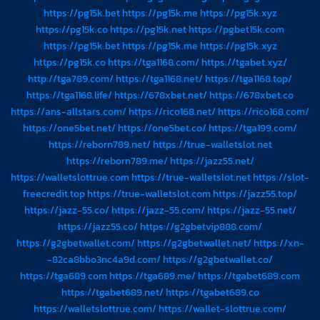
หนัก
ลุ้น
https://pg15k.bet
https://pg15k.me
https://pg15k.xyz
เล่น
รางวัล
ง่าย
https://pg15k.co
https://pg15k.net
https://pgbet15k.com
ใหญ่
บน
ได้
https://pg15k.bet
https://pg15k.me
https://pg15k.xyz
มือ
https://pg15k.co
https://tga1168.com/
https://tgabet.xyz/
ถือ
และ
http://tga789.com/
https://tga1168.net/
https://tga1168.top/
คอมพิวเตอร์
https://tga1168.life/
https://678xbet.net/
https://678xbet.co
https://ans-allstars.com/
https://rico168.net/
https://rico168.com/
https://one5bet.net/
https://one5bet.co/
https://tga199.com/
https://reborn789.net/
https://true-walletslot.net
https://reborn789.me/
https://jazz55.net/
https://walletslottrue.com
https://true-walletslot.net
https://slot-
freecredit.top
https://true-walletslot.com
https://jazz55.top/
https://jazz-55.co/
https://jazz-55.com/
https://jazz-55.net/
https://jazz55.co/
https://g2gbetvip888.com/
https://g2gbetwallet.com/
https://g2gbetwallet.net/
https://xn-
-82ca8bbo3nc4a9d.com/
https://g2gbetwallet.co/
https://tga689.com
https://tga689.me/
https://tgabet689.com
https://tgabet689.net/
https://tgabet689.co
https://walletslottrue.com/
https://wallet-slottrue.com/