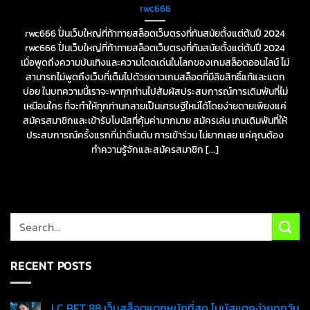
rwc666
rwc666 ปั่นเว็บใหญ่ที่ท้าทายสล็อตเว็บตรงที่ทันสมัยตั้งแต่ต้นปี 2024
rwc666 ปั่นเว็บใหญ่ที่ท้าทายสล็อตเว็บตรงที่ทันสมัยตั้งแต่ต้นปี 2024
เมื่อพูดถึงความบันเทิงและความโดดเด่นในโลกของเกมสล็อตออนไลน์ ไม่
สามารถไม่พูดถึงเว็บที่เต็มไปด้วยดาวเกมสล็อตที่มีลิขสิทธิ์แท้และแตก
บ่อย ในบทความนี้เราจะพาทุกท่านไปสัมผัสประสบการณ์การเดิมพันที่ไม่
เหมือนใคร ที่จะทำให้ทุกท่านกลายเป็นเศรษฐีใหม่ได้โดยง่ายดายเพียงแค่
สมัครสมาชิกและเข้ารับโบนัสที่คุ้มค่ามากมาย สมัครเล่น เกมเดิมพันที่ให้
ประสบการณ์ครั้งแรกที่น่าตื่นเต้น การเข้าร่วม ไม่ยากเลย แค่คุณต้อง
ทำความรู้จักและสมัครสมาชิก [...]
RECENT POSTS
LC BET 88 เว็บสล็อตแตกหนักที่สุด โบนัสแตกง่ายทุกวัน