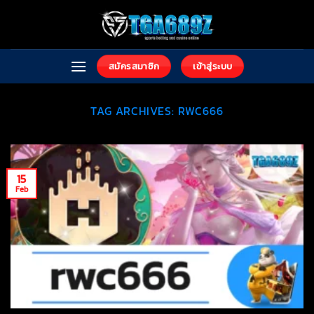
Skip
to
content
สมัครสมาชิก
เข้าสู่ระบบ
TAG ARCHIVES:
RWC666
15
Feb