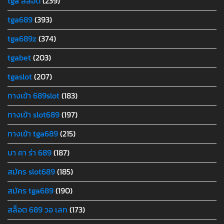
tga สล็อต
(239)
tga689
(393)
tga689z
(374)
tgabet
(203)
tgaslot
(207)
ทางเข้า 689slot
(183)
ทางเข้า slot689
(197)
ทางเข้า tga689
(215)
บา คา ร่า 689
(187)
สมัคร slot689
(185)
สมัคร tga689
(190)
สล็อต 689 วอ เลท
(173)