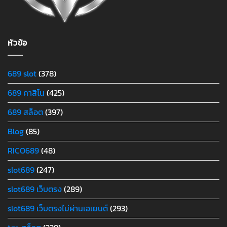
หัวข้อ
689 slot
(378)
689 คาสิโน
(425)
689 สล็อต
(397)
Blog
(85)
RICO689
(48)
slot689
(247)
slot689 เว็บตรง
(289)
slot689 เว็บตรงไม่ผ่านเอเยนต์
(293)