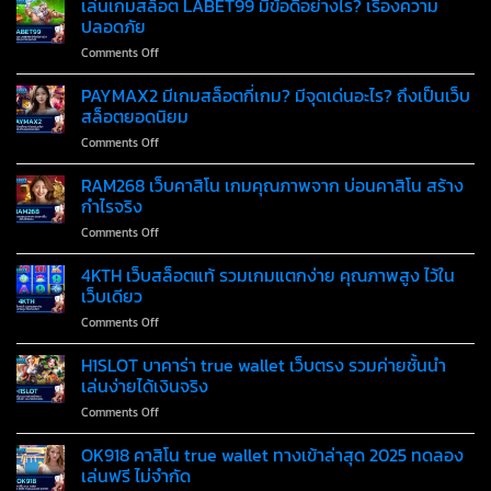
เล่นเกมสล็อต LABET99 มีข้อดีอย่างไร? เรื่องความ
แจ็ค
ทุก
พนัน
พอต
ปลอดภัย
วัน
ออนไลน์
แตก
on
Comments Off
ถูก
ง่าย
เล่น
กฎหมาย
ทำ
เกม
PAYMAX2 มีเกมสล็อตกี่เกม? มีจุดเด่นอะไร? ถึงเป็นเว็บ
เล่น
กำไร
สล็อต
ง่าย
สล็อตยอดนิยม
ได้
LABET99
ปลอดภัย
ทันที
on
Comments Off
มี
100%
PAYMAX2
ข้อดี
มี
RAM268 เว็บคาสิโน เกมคุณภาพจาก บ่อนคาสิโน สร้าง
อย่างไร?
เกม
เรื่อง
กำไรจริง
สล็อต
ความ
on
Comments Off
กี่
ปลอดภัย
RAM268
เกม?
เว็บ
4KTH เว็บสล็อตแท้ รวมเกมแตกง่าย คุณภาพสูง ไว้ใน
มี
คา
จุด
เว็บเดียว
สิโน
เด่น
on
Comments Off
เกม
อะไร?
4KTH
คุณภาพ
ถึง
เว็บ
H1SLOT บาคาร่า true wallet เว็บตรง รวมค่ายชั้นนำ
จาก
เป็น
สล็อต
บ่อน
เล่นง่ายได้เงินจริง
เว็บ
แท้
คา
สล็อต
on
Comments Off
รวม
สิโน
ยอด
H1SLOT
เกม
สร้าง
นิยม
บา
OK918 คาสิโน true wallet ทางเข้าล่าสุด 2025 ทดลอง
แตก
กำไร
คา
ง่าย
เล่นฟรี ไม่จำกัด
จริง
ร่า
คุณภาพ