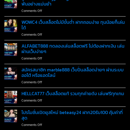
สิ
โอ
พันอย่างแม่นยำ
เดียว
โน
กา
on
Comments Off
ออนไลน์
ส
สูตร
กับ
แจ็ค
AI
WOWC4 เว็บสล็อตไม่มีขั้นต่ำ ฝากถอนง่าย ทุนน้อยก็เล่น
SNOOKBET888
พอต
บา
เว็บ
ได้
คา
ตรง
on
Comments Off
ร่า
ไม่
WOWC4
jgaming911
ผ่าน
เว็บ
ALFABET888 ทดลองเล่นสล็อตฟรี ไม่ต้องฝากเงิน เล่น
ตัว
เอเย่นต์
สล็อต
ช่วย
ผ่านเว็บง่ายๆ
ปลอดภัย
ไม่มี
เพิ่ม
on
Comments Off
ขั้น
โอกาส
ALFABET888
ต่ำ
ชนะ
ทดลอง
สมัครสมาชิก marble888 เว็บปั่นสล็อตง่ายๆ ผ่านระบบ
ฝาก
เดิม
เล่น
ถอน
ออโต้ หรือแอดไลน์
พัน
สล็อต
ง่าย
อย่าง
on
Comments Off
ฟรี
ทุน
แม่นยำ
สมัคร
ไม่
น้อย
สมาชิก
HELLCAT77 เว็บสล็อตแท้ รวมทุกค่ายดัง เล่นฟรีทุกเกม
ต้อง
ก็
marble888
ฝาก
เล่น
on
Comments Off
เว็บ
เงิน
ได้
HELLCAT77
ปั่น
เล่น
เว็บ
โปรโมชั่นเปิดยูสใหม่ beteasy24 ฝาก20รับ100 คุ้มค่าที่
สล็อต
ผ่าน
สล็อต
ง่ายๆ
สุด
เว็บ
แท้
ผ่าน
ง่ายๆ
on
Comments Off
รวม
ระบบ
โปร
ทุก