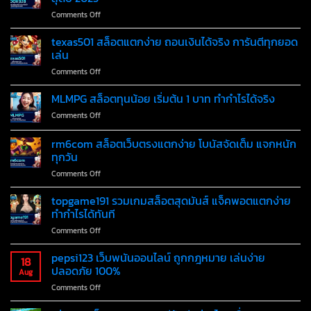
ตรง
บน
ได้
on
Comments Off
อันดับ
มือ
JOOX928
1
ถือ
ทดลอง
texas501 สล็อตแตกง่าย ถอนเงินได้จริง การันตีทุกยอด
รวม
และ
เล่น
เกม
เล่น
คอมพิวเตอร์
สล็อต
สล็อต
on
Comments Off
ฟรี
ทุก
texas501
ดี
ค่าย
สล็อต
MLMPG สล็อตทุนน้อย เริ่มต้น 1 บาท ทำกำไรได้จริง
จริง
ดัง
แตก
หรือ
โบนัส
on
Comments Off
ง่าย
ไม่?
แตก
MLMPG
ถอน
คุ้ม
ง่าย
สล็อต
rm6com สล็อตเว็บตรงแตกง่าย โบนัสจัดเต็ม แจกหนัก
เงิน
ค่าที่
ทุน
ได้
ทุกวัน
สุด
น้อย
จริง
ปี
on
Comments Off
เริ่ม
กา
2025
rm6com
ต้น
รัน
สล็อต
1
topgame191 รวมเกมสล็อตสุดมันส์ แจ็คพอตแตกง่าย
ตี
เว็บ
บาท
ทำกำไรได้ทันที
ทุก
ตรง
ทำ
ยอด
on
Comments Off
แตก
กำไร
เล่น
topgame191
ง่าย
ได้
รวม
pepsi123 เว็บพนันออนไลน์ ถูกกฎหมาย เล่นง่าย
โบนัส
จริง
18
เกม
จัด
ปลอดภัย 100%
Aug
สล็อต
เต็ม
on
Comments Off
สุด
แจก
pepsi123
มันส์
หนัก
เว็บ