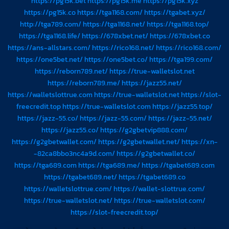
https://pg15k.bet
https://pg15k.me
https://pg15k.xyz
มือ
https://pg15k.co
https://tga1168.com/
https://tgabet.xyz/
ถือ
และ
http://tga789.com/
https://tga1168.net/
https://tga1168.top/
คอมพิวเตอร์
https://tga1168.life/
https://678xbet.net/
https://678xbet.co
https://ans-allstars.com/
https://rico168.net/
https://rico168.com/
https://one5bet.net/
https://one5bet.co/
https://tga199.com/
https://reborn789.net/
https://true-walletslot.net
https://reborn789.me/
https://jazz55.net/
https://walletslottrue.com
https://true-walletslot.net
https://slot-
freecredit.top
https://true-walletslot.com
https://jazz55.top/
https://jazz-55.co/
https://jazz-55.com/
https://jazz-55.net/
https://jazz55.co/
https://g2gbetvip888.com/
https://g2gbetwallet.com/
https://g2gbetwallet.net/
https://xn-
-82ca8bbo3nc4a9d.com/
https://g2gbetwallet.co/
https://tga689.com
https://tga689.me/
https://tgabet689.com
https://tgabet689.net/
https://tgabet689.co
https://walletslottrue.com/
https://wallet-slottrue.com/
https://true-walletslot.net/
https://true-walletslot.com/
https://slot-freecredit.top/