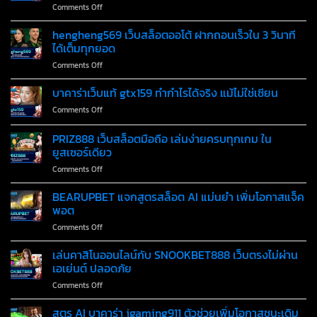
on
Comments Off
true
สูง
OK918
wallet
ไว้
คา
hengheng569 เว็บสล็อตออโต้ ฝากถอนเร็วใน 3 วินาที
เว็บ
ใน
สิโน
ตรง
ได้เต็มทุกยอด
เว็บ
true
รวม
เดียว
on
Comments Off
wallet
ค่าย
hengheng569
ทาง
ชั้น
เว็บ
บาคาร่าเว็บแท้ gtx159 ทำกำไรได้จริง แม้ไม่ใช่เซียน
เข้า
นำ
สล็อต
ล่าสุด
เล่น
on
Comments Off
ออ
2025
ง่าย
บา
โต้
ทดลอง
ได้
คา
PRIZ888 เว็บสล็อตมือถือ เล่นง่ายครบทุกเกม ใน
ฝาก
เล่น
เงิน
ร่า
ถอน
ยูสเซอร์เดียว
ฟรี
จริง
เว็บ
เร็ว
ไม่
on
Comments Off
แท้
ใน
จำกัด
PRIZ888
gtx159
3
เว็บ
ทำ
BEARUPBET แจกสูตรสล็อต AI แม่นยำ เพิ่มโอกาสแจ็ค
วินาที
สล็อต
กำไร
พอต
ได้
มือ
ได้
เต็ม
on
Comments Off
ถือ
จริง
ทุก
BEARUPBET
เล่น
แม้
ยอด
แจก
เล่นคาสิโนออนไลน์กับ SNOOKBET888 เว็บตรงไม่ผ่าน
ง่าย
ไม่ใช่
สูตร
ครบ
เอเย่นต์ ปลอดภัย
เซียน
สล็อต
ทุก
on
Comments Off
AI
เกม
เล่น
แม่นยำ
ใน
คา
สูตร AI บาคาร่า jgaming911 ตัวช่วยเพิ่มโอกาสชนะเดิม
เพิ่ม
ยูสเซอร์