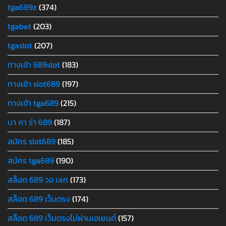
tga689z
(374)
tgabet
(203)
tgaslot
(207)
ทางเข้า 689slot
(183)
ทางเข้า slot689
(197)
ทางเข้า tga689
(215)
บา คา ร่า 689
(187)
สมัคร slot689
(185)
สมัคร tga689
(190)
สล็อต 689 วอ เลท
(173)
สล็อต 689 เว็บตรง
(174)
สล็อต 689 เว็บตรงไม่ผ่านเอเยนต์
(157)