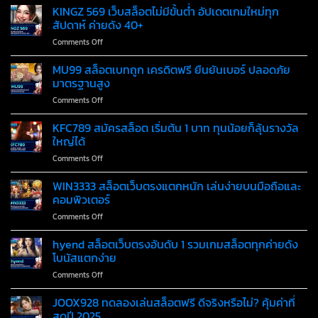
BET
KINGZ 569 เว็บสล็อตไม่มีขั้นต่ำ อัปเดตเกมใหม่ทุก
88
สัปดาห์ ค่ายดัง 40+
เว็บ
on
Comments Off
สล็อต
KINGZ
แตก
569
MU99 สล็อตเบทถูก เครดิตฟรี ยืนยันเบอร์ ปลอดภัย
หนัก
เว็บ
ที่สุด
มาตรฐานสูง
สล็อต
โบนัส
on
Comments Off
ไม่มี
แตก
MU99
ขั้น
ง่าย
สล็อต
KFC789 สมัครสล็อต เริ่มต้น 1 บาท ทุนน้อยก็ลุ้นรางวัล
ต่ำ
ทุก
เบท
อัปเดต
ใหญ่ได้
วัน
ถูก
เกม
ไม่
on
Comments Off
เครดิต
ใหม่
อั้น
KFC789
ฟรี
ทุก
สมัคร
WIN3333 สล็อตเว็บตรงแตกหนัก เล่นง่ายบนมือถือและ
ยืนยัน
สัปดาห์
สล็อต
เบอร์
คอมพิวเตอร์
ค่าย
เริ่ม
ปลอดภัย
ดัง
on
Comments Off
ต้น
มาตรฐาน
40+
WIN3333
1
สูง
สล็อต
hyend สล็อตเว็บตรงอันดับ 1 รวมเกมสล็อตทุกค่ายดัง
บาท
เว็บ
ทุน
โบนัสแตกง่าย
ตรง
น้อย
on
Comments Off
แตก
ก็
hyend
หนัก
ลุ้น
สล็อต
JOOX928 ทดลองเล่นสล็อตฟรี ดีจริงหรือไม่? คุ้มค่าที่
เล่น
รางวัล
เว็บ
ง่าย
สุดปี 2025
ใหญ่