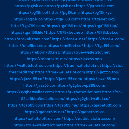
รางวัล
ง่าย
https://pg15k.co
https://pg15k.net
https://pgbet15k.com
ใหญ่
บน
ได้
https://pg15k.bet
https://pg15k.me
https://pg15k.xyz
มือ
https://pg15k.co
https://tga1168.com/
https://tgabet.xyz/
ถือ
และ
http://tga789.com/
https://tga1168.net/
https://tga1168.top/
คอมพิวเตอร์
https://tga1168.life/
https://678xbet.net/
https://678xbet.co
https://ans-allstars.com/
https://rico168.net/
https://rico168.com/
https://one5bet.net/
https://one5bet.co/
https://tga199.com/
https://reborn789.net/
https://true-walletslot.net
https://reborn789.me/
https://jazz55.net/
https://walletslottrue.com
https://true-walletslot.net
https://slot-
freecredit.top
https://true-walletslot.com
https://jazz55.top/
https://jazz-55.co/
https://jazz-55.com/
https://jazz-55.net/
https://jazz55.co/
https://g2gbetvip888.com/
https://g2gbetwallet.com/
https://g2gbetwallet.net/
https://xn-
-82ca8bbo3nc4a9d.com/
https://g2gbetwallet.co/
https://tga689.com
https://tga689.me/
https://tgabet689.com
https://tgabet689.net/
https://tgabet689.co
https://walletslottrue.com/
https://wallet-slottrue.com/
https://true-walletslot.net/
https://true-walletslot.com/