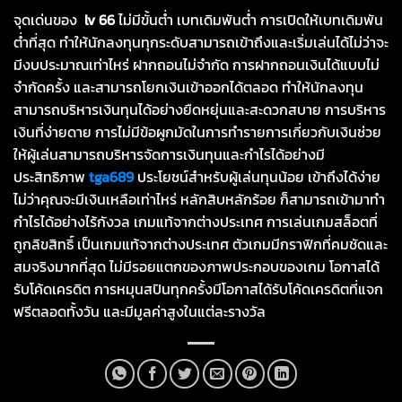
จุดเด่นของ
lv 66
ไม่มีขั้นต่ำ เบทเดิมพันต่ำ การเปิดให้เบทเดิมพัน
ต่ำที่สุด ทำให้นักลงทุนทุกระดับสามารถเข้าถึงและเริ่มเล่นได้ไม่ว่าจะ
มีงบประมาณเท่าไหร่ ฝากถอนไม่จำกัด การฝากถอนเงินได้แบบไม่
จำกัดครั้ง และสามารถโยกเงินเข้าออกได้ตลอด ทำให้นักลงทุน
สามารถบริหารเงินทุนได้อย่างยืดหยุ่นและสะดวกสบาย การบริหาร
เงินที่ง่ายดาย การไม่มีข้อผูกมัดในการทำรายการเกี่ยวกับเงินช่วย
ให้ผู้เล่นสามารถบริหารจัดการเงินทุนและกำไรได้อย่างมี
ประสิทธิภาพ
tga689
ประโยชน์สำหรับผู้เล่นทุนน้อย เข้าถึงได้ง่าย
ไม่ว่าคุณจะมีเงินเหลือเท่าไหร่ หลักสิบหลักร้อย ก็สามารถเข้ามาทำ
กำไรได้อย่างไร้กังวล เกมแท้จากต่างประเทศ การเล่นเกมสล็อตที่
ถูกลิขสิทธิ์ เป็นเกมแท้จากต่างประเทศ ตัวเกมมีกราฟิกที่คมชัดและ
สมจริงมากที่สุด ไม่มีรอยแตกของภาพประกอบของเกม โอกาสได้
รับโค้ดเครดิต การหมุนสปินทุกครั้งมีโอกาสได้รับโค้ดเครดิตที่แจก
ฟรีตลอดทั้งวัน และมีมูลค่าสูงในแต่ละรางวัล