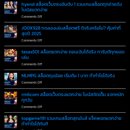
สล็อต
hyend สล็อตเว็บตรงอันดับ 1 รวมเกมสล็อตทุกค่ายดัง
บาท
เว็บ
ทุน
โบนัสแตกง่าย
ตรง
น้อย
on
Comments Off
แตก
ก็
hyend
หนัก
ลุ้น
สล็อต
JOOX928 ทดลองเล่นสล็อตฟรี ดีจริงหรือไม่? คุ้มค่าที่
เล่น
รางวัล
เว็บ
ง่าย
สุดปี 2025
ใหญ่
ตรง
บน
ได้
on
Comments Off
อันดับ
มือ
JOOX928
1
ถือ
ทดลอง
texas501 สล็อตแตกง่าย ถอนเงินได้จริง การันตีทุกยอด
รวม
และ
เล่น
เกม
เล่น
คอมพิวเตอร์
สล็อต
สล็อต
on
Comments Off
ฟรี
ทุก
texas501
ดี
ค่าย
สล็อต
MLMPG สล็อตทุนน้อย เริ่มต้น 1 บาท ทำกำไรได้จริง
จริง
ดัง
แตก
หรือ
โบนัส
on
Comments Off
ง่าย
ไม่?
แตก
MLMPG
ถอน
คุ้ม
ง่าย
สล็อต
rm6com สล็อตเว็บตรงแตกง่าย โบนัสจัดเต็ม แจกหนัก
เงิน
ค่าที่
ทุน
ได้
ทุกวัน
สุด
น้อย
จริง
ปี
on
Comments Off
เริ่ม
กา
2025
rm6com
ต้น
รัน
สล็อต
1
topgame191 รวมเกมสล็อตสุดมันส์ แจ็คพอตแตกง่าย
ตี
เว็บ
บาท
ทำกำไรได้ทันที
ทุก
ตรง
ทำ
ยอด