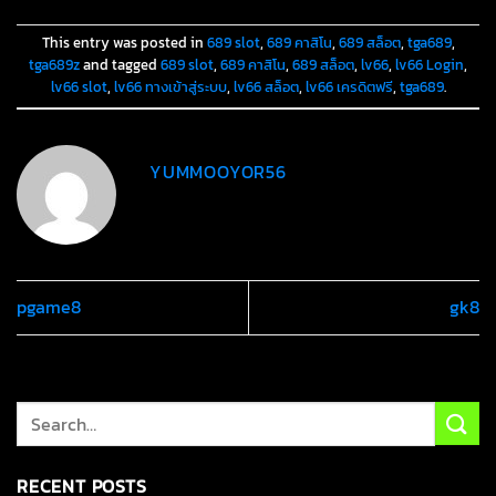
This entry was posted in
689 slot
,
689 คาสิโน
,
689 สล็อต
,
tga689
,
tga689z
and tagged
689 slot
,
689 คาสิโน
,
689 สล็อต
,
lv66
,
lv66 Login
,
lv66 slot
,
lv66 ทางเข้าสู่ระบบ
,
lv66 สล็อต
,
lv66 เครดิตฟรี
,
tga689
.
YUMMOOYOR56
pgame8
gk8
RECENT POSTS