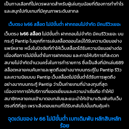
เป็นทางเลือกที่ไม่ควรพลาดสำหรับผู้เล่นทุนน้อยที่ต้องการทำกำไร
และสนุกไปกับเกมที่มีคุณภาพระดับสากล
เว็บตรง lv66 สล็อต ไม่มีขั้นต่ำ ฝากถอนไม่จำกัด มีคนรีวิวเยอะ
เว็บตรง
lv66 สล็อต
ไม่มีขั้นต่ำ ฝากถอนไม่จำกัด มีคนรีวิวเยอะ บน
กระทู้ Pantip ในยุคที่การเล่นสล็อตออนไลน์ได้รับความนิยมอย่าง
แพร่หลาย หนึ่งในปัจจัยที่ทำให้เว็บสล็อตได้รับความนิยมอย่างต่อ
เนื่องคือการไม่มีขั้นต่ำในการฝากถอน และการให้บริการที่สะดวก
สบายไม่จำกัดจำนวนครั้งในการทำรายการ ซึ่งเป็นสิ่งที่นักเล่น
689
สล็อต
หลายคนค้นหาและพูดถึงอย่างมากบนกระทู้ใน Pantip รีวิว
และความนิยมบน Pantip เว็บสล็อตไม่มีขั้นต่ำได้รับการพูดถึง
อย่างมากบนกระทู้ Pantip ว่าเป็นค่ายเกมที่น่าลงทุนที่สุด
เนื่องจากการให้บริการที่ยอดเยี่ยมและความน่าเชื่อถือ ทำให้มี
สมาชิกหลายคนเข้ามาตอบกลับและแนะนำให้เข้ามาเดิมพันกับเว็บ
ตรงที่ดีที่สุด เพราะสิ่งตอบแทนที่ได้รับกลับไปนั้นเกินคุ้มค่า
จุดเด่นของ lv 66 ไม่มีขั้นต่ำ เบทเดิมพัน หลักสิบหลัก
ร้อย