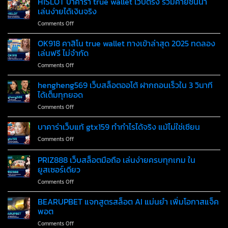
H1SLOT บาคาร่า true wallet เว็บตรง รวมค่ายชั้นนำ
จาก
เป็น
สล็อต
บ่อน
เล่นง่ายได้เงินจริง
เว็บ
แท้
คา
สล็อต
on
Comments Off
รวม
สิโน
ยอด
H1SLOT
เกม
สร้าง
นิยม
บา
OK918 คาสิโน true wallet ทางเข้าล่าสุด 2025 ทดลอง
แตก
กำไร
คา
ง่าย
เล่นฟรี ไม่จำกัด
จริง
ร่า
คุณภาพ
on
Comments Off
true
สูง
OK918
wallet
ไว้
คา
hengheng569 เว็บสล็อตออโต้ ฝากถอนเร็วใน 3 วินาที
เว็บ
ใน
สิโน
ตรง
ได้เต็มทุกยอด
เว็บ
true
รวม
เดียว
on
Comments Off
wallet
ค่าย
hengheng569
ทาง
ชั้น
เว็บ
บาคาร่าเว็บแท้ gtx159 ทำกำไรได้จริง แม้ไม่ใช่เซียน
เข้า
นำ
สล็อต
ล่าสุด
เล่น
on
Comments Off
ออ
2025
ง่าย
บา
โต้
ทดลอง
ได้
คา
PRIZ888 เว็บสล็อตมือถือ เล่นง่ายครบทุกเกม ใน
ฝาก
เล่น
เงิน
ร่า
ถอน
ยูสเซอร์เดียว
ฟรี
จริง
เว็บ
เร็ว
ไม่
on
Comments Off
แท้
ใน
จำกัด
PRIZ888
gtx159
3
เว็บ
ทำ
BEARUPBET แจกสูตรสล็อต AI แม่นยำ เพิ่มโอกาสแจ็ค
วินาที
สล็อต
กำไร
พอต
ได้
มือ
ได้
เต็ม
on
Comments Off
ถือ
จริง
ทุก