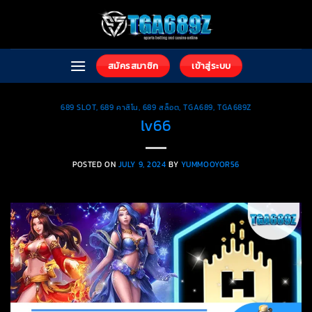
Skip
to
content
สมัครสมาชิก
เข้าสู่ระบบ
689 SLOT
,
689 คาสิโน
,
689 สล็อต
,
TGA689
,
TGA689Z
lv66
POSTED ON
JULY 9, 2024
BY
YUMMOOYOR56