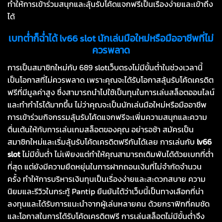
ทำให้การเข้าร่วมสนุกและลุ้นรับโค้ดแจกฟรีเป็นเรื่องง่ายและเข้าถึง
ได้
เบทต่ำก็ฉ่ำได้ lv66 slot นักเล่นมือใหม่หรือมืออาชีพที่ไม่
ควรพลาด
การเป็นสมาชิกใหม่กับ
689 slot
เว็บตรงไม่มีขั้นต่ำในช่วงเวลานี้
เป็นโอกาสที่ไม่ควรพลาด เพราะคุณจะได้รับโอกาสลุ้นรับโค้ดเครดิต
ฟรีที่มีมูลค่าสูง ซึ่งสามารถนำไปใช้เป็นทุนในการเล่นสล็อตออนไลน์
และทำกำไรได้มากขึ้น ไม่ว่าคุณจะเป็นนักเล่นมือใหม่หรือมืออาชีพ
การเข้าร่วมกิจกรรมลุ้นรับโค้ดแจกฟรีจะเพิ่มความสนุกและความ
ตื่นเต้นให้กับการเล่นเกมสล็อตของคุณ อย่ารอช้า สมัครเป็น
สมาชิกใหม่และเริ่มลุ้นรับโค้ดเครดิตฟรีกันได้เลย การเล่นกับ
lv66
slot
ไม่มีขั้นต่ำ ไม่เพียงแต่ทำให้คุณสามารถเดิมพันได้ด้วยเบทที่ต่ำ
ที่สุด แต่ยังมีความยืดหยุ่นในการฝากถอนเงินที่ไม่จำกัดจำนวน
ครั้ง ทำให้การบริหารเงินทุนเป็นเรื่องง่ายและสะดวกสบาย ความ
นิยมและรีวิวในกระทู้ Pantip ยืนยันได้ว่าเว็บนี้เป็นทางเลือกที่น่า
ลงทุนและได้รับการแนะนำจากผู้เล่นหลายคน ด้วยกราฟิกที่คมชัด
และโอกาสในการได้รับโค้ดเครดิตฟรี การเล่นสล็อตไม่มีขั้นต่ำจึง