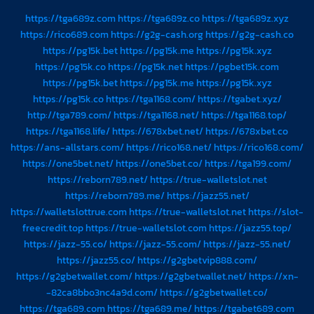
เว็บ
ทุน
ตรง
https://tga689z.com
https://tga689z.co
https://tga689z.xyz
น้อย
แตก
ก็
https://rico689.com
https://g2g-cash.org
https://g2g-cash.co
หนัก
ลุ้น
https://pg15k.bet
https://pg15k.me
https://pg15k.xyz
เล่น
รางวัล
ง่าย
https://pg15k.co
https://pg15k.net
https://pgbet15k.com
ใหญ่
บน
ได้
https://pg15k.bet
https://pg15k.me
https://pg15k.xyz
มือ
https://pg15k.co
https://tga1168.com/
https://tgabet.xyz/
ถือ
และ
http://tga789.com/
https://tga1168.net/
https://tga1168.top/
คอมพิวเตอร์
https://tga1168.life/
https://678xbet.net/
https://678xbet.co
https://ans-allstars.com/
https://rico168.net/
https://rico168.com/
https://one5bet.net/
https://one5bet.co/
https://tga199.com/
https://reborn789.net/
https://true-walletslot.net
https://reborn789.me/
https://jazz55.net/
https://walletslottrue.com
https://true-walletslot.net
https://slot-
freecredit.top
https://true-walletslot.com
https://jazz55.top/
https://jazz-55.co/
https://jazz-55.com/
https://jazz-55.net/
https://jazz55.co/
https://g2gbetvip888.com/
https://g2gbetwallet.com/
https://g2gbetwallet.net/
https://xn-
-82ca8bbo3nc4a9d.com/
https://g2gbetwallet.co/
https://tga689.com
https://tga689.me/
https://tgabet689.com