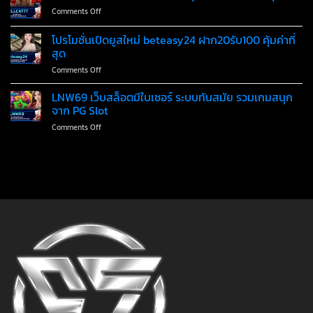
marble888
ฝาก
เล่น
on
Comments Off
เว็บ
เงิน
ได้
HELLCAT77
ปั่น
เล่น
เว็บ
โปรโมชั่นเปิดยูสใหม่ beteasy24 ฝาก20รับ100 คุ้มค่าที่
สล็อต
ผ่าน
สล็อต
ง่ายๆ
สุด
เว็บ
แท้
ผ่าน
ง่ายๆ
on
Comments Off
รวม
ระบบ
โปร
ทุก
ออ
โม
ค่าย
LNW69 เว็บสล็อตมีใบเซอร์ ระบบทันสมัย รวมเกมสนุก
โต้
ชั่น
ดัง
จาก PG Slot
หรือ
เปิด
เล่น
แอด
on
Comments Off
ยูส
ฟรี
ไลน์
LNW69
ใหม่
ทุก
เว็บ
beteasy24
เกม
สล็อต
ฝาก20รับ100
มี
คุ้ม
ใบ
ค่าที่
เซอร์
สุด
ระบบ
ทัน
สมัย
รวม
เกม
สนุก
จาก
PG
Slot