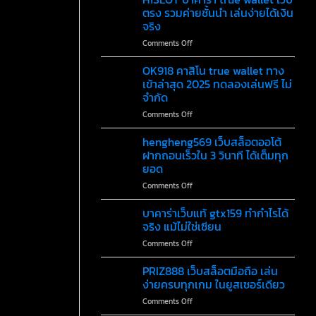
สล็อต
บ่อน
ตรง รวมค่ายชั้นนำ เล่นง่ายได้เงิน
เว็บ
แท้
คา
จริง
สล็อต
รวม
สิโน
ยอด
on
Comments Off
เกม
สร้าง
นิยม
H1SLOT
แตก
กำไร
บา
ง่าย
OK918 คาสิโน true wallet ทาง
จริง
คา
คุณภาพ
เข้าล่าสุด 2025 ทดลองเล่นฟรี ไม่
ร่า
สูง
จำกัด
true
ไว้
on
Comments Off
wallet
ใน
OK918
เว็บ
เว็บ
คา
ตรง
hengheng569 เว็บสล็อตออโต้
เดียว
สิโน
รวม
ฝากถอนเร็วใน 3 วินาที ได้เต็มทุก
true
ค่าย
ยอด
wallet
ชั้น
on
Comments Off
ทาง
นำ
hengheng569
เข้า
เล่น
เว็บ
ล่าสุด
บาคาร่าเว็บแท้ gtx159 ทำกำไรได้
ง่าย
สล็อต
2025
ได้
จริง แม้ไม่ใช่เซียน
ออ
ทดลอง
เงิน
on
Comments Off
โต้
เล่น
จริง
บา
ฝาก
ฟรี
คา
PRIZ888 เว็บสล็อตมือถือ เล่น
ถอน
ไม่
ร่า
เร็ว
ง่ายครบทุกเกม ในยูสเซอร์เดียว
จำกัด
เว็บ
ใน
on
Comments Off
แท้
3
PRIZ888
gtx159