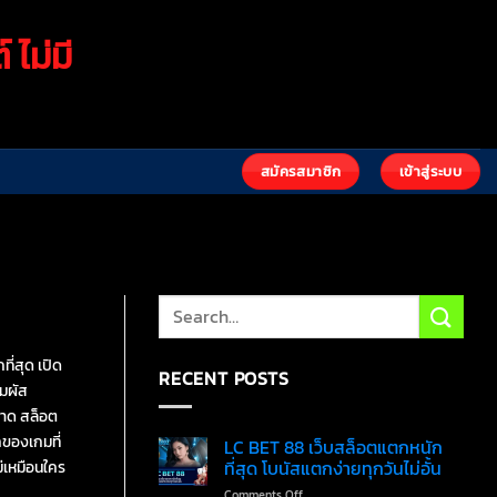
สมัครสมาชิก
เข้าสู่ระบบ
่สุด เปิด
RECENT POSTS
ัมผัส
ลาด สล็อต
ของเกมที่
LC BET 88 เว็บสล็อตแตกหนัก
ที่สุด โบนัสแตกง่ายทุกวันไม่อั้น
ม่เหมือนใคร
on
Comments Off