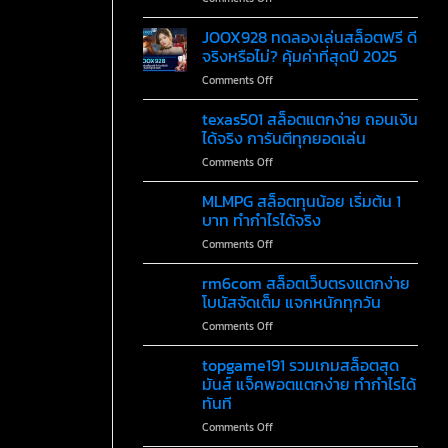
ลุ้น
hyend
เล่น
รางวัล
สล็อต
ง่าย
JOOX928 ทดลองเล่นสล็อตฟรี ดี
ใหญ่
เว็บ
บน
จริงหรือไม่? คุ้มค่าที่สุดปี 2025
ได้
ตรง
มือ
on
Comments Off
อันดับ
ถือ
JOOX928
1
และ
ทดลอง
texas501 สล็อตแตกง่าย ถอนเงิน
รวม
คอมพิวเตอร์
เล่น
เกม
ได้จริง การันตีทุกยอดเล่น
สล็อต
สล็อต
on
Comments Off
ฟรี
ทุก
texas501
ดี
ค่าย
สล็อต
MLMPG สล็อตทุนน้อย เริ่มต้น 1
จริง
ดัง
แตก
หรือ
บาท ทำกำไรได้จริง
โบนัส
ง่าย
ไม่?
แตก
on
Comments Off
ถอน
คุ้ม
ง่าย
MLMPG
เงิน
ค่าที่
สล็อต
rm6com สล็อตเว็บตรงแตกง่าย
ได้
สุด
ทุน
จริง
โบนัสจัดเต็ม แจกหนักทุกวัน
ปี
น้อย
กา
2025
on
Comments Off
เริ่ม
รัน
rm6com
ต้น
ตี
สล็อต
topgame191 รวมเกมสล็อตสุด
1
ทุก
เว็บ
บาท
มันส์ แจ็คพอตแตกง่าย ทำกำไรได้
ยอด
ตรง
ทำ
ทันที
เล่น
แตก
กำไร
on
Comments Off
ง่าย
ได้
topgame191
โบนัส
จริง