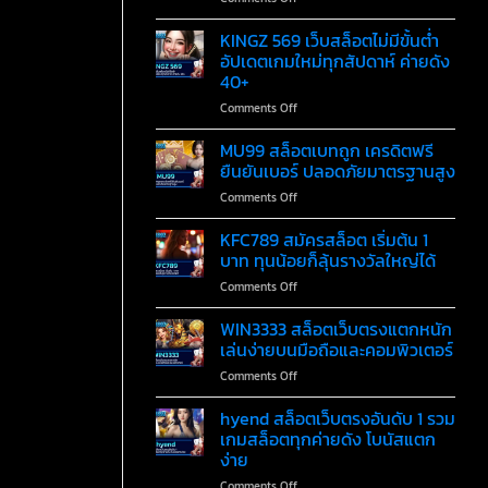
LC
BET
KINGZ 569 เว็บสล็อตไม่มีขั้นต่ำ
88
อัปเดตเกมใหม่ทุกสัปดาห์ ค่ายดัง
เว็บ
40+
สล็อต
on
Comments Off
แตก
KINGZ
หนัก
569
ที่สุด
MU99 สล็อตเบทถูก เครดิตฟรี
เว็บ
โบนัส
ยืนยันเบอร์ ปลอดภัยมาตรฐานสูง
สล็อต
แตก
on
Comments Off
ไม่มี
ง่าย
MU99
ขั้น
ทุก
สล็อต
KFC789 สมัครสล็อต เริ่มต้น 1
ต่ำ
วัน
เบท
อัปเดต
บาท ทุนน้อยก็ลุ้นรางวัลใหญ่ได้
ไม่
ถูก
เกม
อั้น
on
Comments Off
เครดิต
ใหม่
KFC789
ฟรี
ทุก
สมัคร
WIN3333 สล็อตเว็บตรงแตกหนัก
ยืนยัน
สัปดาห์
สล็อต
เบอร์
เล่นง่ายบนมือถือและคอมพิวเตอร์
ค่าย
เริ่ม
ปลอดภัย
ดัง
on
Comments Off
ต้น
มาตรฐาน
40+
WIN3333
1
สูง
สล็อต
hyend สล็อตเว็บตรงอันดับ 1 รวม
บาท
เว็บ
ทุน
เกมสล็อตทุกค่ายดัง โบนัสแตก
ตรง
น้อย
ง่าย
แตก
ก็
on
Comments Off
หนัก