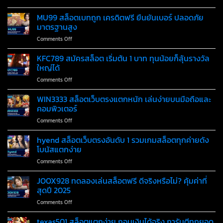
KINGZ
แตก
569
MU99 สล็อตเบทถูก เครดิตฟรี ยืนยันเบอร์ ปลอดภัย
หนัก
เว็บ
ที่สุด
มาตรฐานสูง
สล็อต
โบนัส
on
Comments Off
ไม่มี
แตก
MU99
ขั้น
ง่าย
สล็อต
KFC789 สมัครสล็อต เริ่มต้น 1 บาท ทุนน้อยก็ลุ้นรางวัล
ต่ำ
ทุก
เบท
อัปเดต
ใหญ่ได้
วัน
ถูก
เกม
ไม่
on
Comments Off
เครดิต
ใหม่
อั้น
KFC789
ฟรี
ทุก
สมัคร
WIN3333 สล็อตเว็บตรงแตกหนัก เล่นง่ายบนมือถือและ
ยืนยัน
สัปดาห์
สล็อต
เบอร์
คอมพิวเตอร์
ค่าย
เริ่ม
ปลอดภัย
ดัง
on
Comments Off
ต้น
มาตรฐาน
40+
WIN3333
1
สูง
สล็อต
hyend สล็อตเว็บตรงอันดับ 1 รวมเกมสล็อตทุกค่ายดัง
บาท
เว็บ
ทุน
โบนัสแตกง่าย
ตรง
น้อย
on
Comments Off
แตก
ก็
hyend
หนัก
ลุ้น
สล็อต
JOOX928 ทดลองเล่นสล็อตฟรี ดีจริงหรือไม่? คุ้มค่าที่
เล่น
รางวัล
เว็บ
ง่าย
สุดปี 2025
ใหญ่
ตรง
บน
ได้
on
Comments Off
อันดับ
มือ
JOOX928
1
ถือ
ทดลอง
texas501 สล็อตแตกง่าย ถอนเงินได้จริง การันตีทุกยอด
รวม
และ