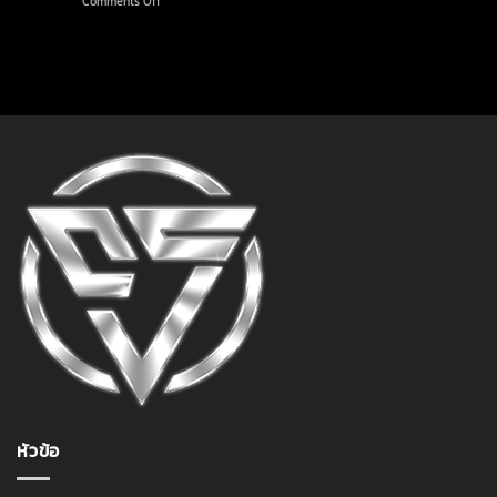
on
Comments Off
ยูส
ฟรี
ไลน์
LNW69
ใหม่
ทุก
เว็บ
beteasy24
เกม
สล็อต
ฝาก20รับ100
มี
คุ้ม
ใบ
ค่าที่
เซอร์
สุด
ระบบ
ทัน
สมัย
รวม
เกม
สนุก
จาก
PG
Slot
หัวข้อ