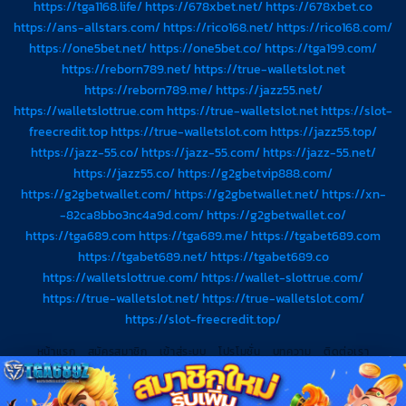
https://tga1168.life/
https://678xbet.net/
https://678xbet.co
https://ans-allstars.com/
https://rico168.net/
https://rico168.com/
https://one5bet.net/
https://one5bet.co/
https://tga199.com/
https://reborn789.net/
https://true-walletslot.net
https://reborn789.me/
https://jazz55.net/
https://walletslottrue.com
https://true-walletslot.net
https://slot-
freecredit.top
https://true-walletslot.com
https://jazz55.top/
https://jazz-55.co/
https://jazz-55.com/
https://jazz-55.net/
https://jazz55.co/
https://g2gbetvip888.com/
https://g2gbetwallet.com/
https://g2gbetwallet.net/
https://xn-
-82ca8bbo3nc4a9d.com/
https://g2gbetwallet.co/
https://tga689.com
https://tga689.me/
https://tgabet689.com
https://tgabet689.net/
https://tgabet689.co
https://walletslottrue.com/
https://wallet-slottrue.com/
https://true-walletslot.net/
https://true-walletslot.com/
https://slot-freecredit.top/
หน้าแรก
สมัครสมาชิก
เข้าสู่ระบบ
โปรโมชั่น
บทความ
ติดต่อเรา
Copyright 2026 ©
TGA689z