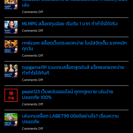
เล่น
เกม
เล่น
คอมพิวเตอร์
สล็อต
สล็อต
on
Comments Off
ฟรี
ทุก
texas501
ดี
ค่าย
สล็อต
MLMPG สล็อตทุนน้อย เริ่มต้น 1 บาท ทำกำไรได้จริง
จริง
ดัง
แตก
หรือ
โบนัส
on
Comments Off
ง่าย
ไม่?
แตก
MLMPG
ถอน
คุ้ม
ง่าย
สล็อต
rm6com สล็อตเว็บตรงแตกง่าย โบนัสจัดเต็ม แจกหนัก
เงิน
ค่าที่
ทุน
ได้
ทุกวัน
สุด
น้อย
จริง
ปี
on
Comments Off
เริ่ม
กา
2025
rm6com
ต้น
รัน
สล็อต
1
topgame191 รวมเกมสล็อตสุดมันส์ แจ็คพอตแตกง่าย
ตี
เว็บ
บาท
ทำกำไรได้ทันที
ทุก
ตรง
ทำ
ยอด
on
Comments Off
แตก
กำไร
เล่น
topgame191
ง่าย
ได้
รวม
pepsi123 เว็บพนันออนไลน์ ถูกกฎหมาย เล่นง่าย
โบนัส
จริง
18
เกม
จัด
ปลอดภัย 100%
Aug
สล็อต
เต็ม
on
Comments Off
สุด
แจก
pepsi123
มันส์
หนัก
เว็บ
เล่นเกมสล็อต LABET99 มีข้อดีอย่างไร? เรื่องความ
แจ็ค
ทุก
พนัน
พอต
ปลอดภัย
วัน
ออนไลน์
แตก
on
Comments Off
ถูก
ง่าย