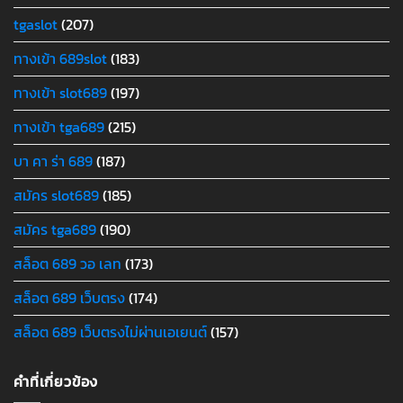
tgaslot
(207)
ทางเข้า 689slot
(183)
ทางเข้า slot689
(197)
ทางเข้า tga689
(215)
บา คา ร่า 689
(187)
สมัคร slot689
(185)
สมัคร tga689
(190)
สล็อต 689 วอ เลท
(173)
สล็อต 689 เว็บตรง
(174)
สล็อต 689 เว็บตรงไม่ผ่านเอเยนต์
(157)
คำที่เกี่ยวข้อง