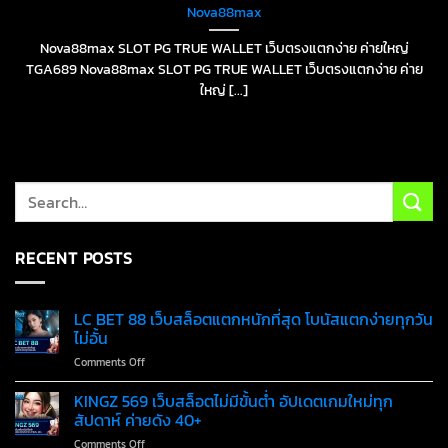
Nova88max
Nova88max SLOT PG TRUE WALLET เว็บตรงแตกง่าย ค่ายใหญ่
TGA689 Nova88max SLOT PG TRUE WALLET เว็บตรงแตกง่าย ค่าย
ใหญ่ [...]
RECENT POSTS
LC BET 88 เว็บสล็อตแตกหนักที่สุด โบนัสแตกง่ายทุกวัน
ไม่อั้น
on
Comments Off
LC
BET
KINGZ 569 เว็บสล็อตไม่มีขั้นต่ำ อัปเดตเกมใหม่ทุก
88
สัปดาห์ ค่ายดัง 40+
เว็บ
on
Comments Off
สล็อต