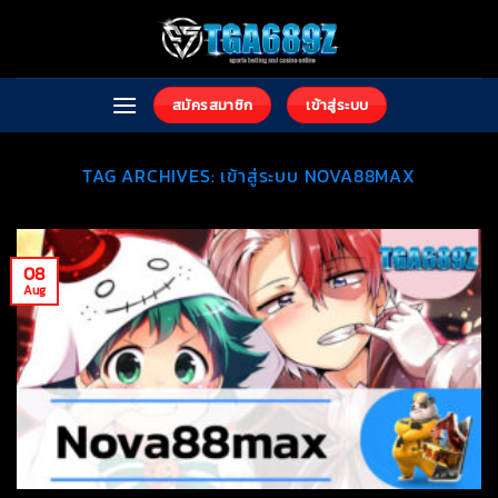
Skip
to
content
สมัครสมาชิก
เข้าสู่ระบบ
TAG ARCHIVES:
เข้าสู่ระบบ NOVA88MAX
08
Aug