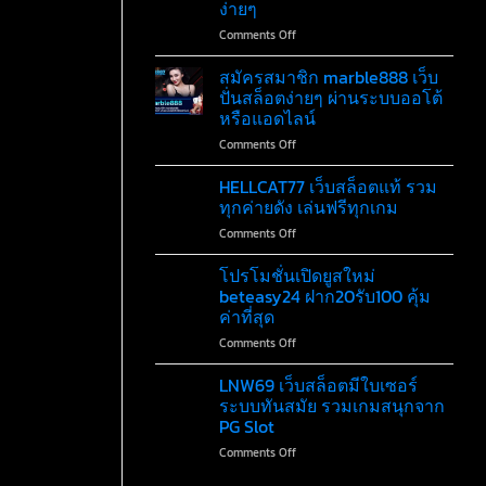
เพิ่ม
ง่ายๆ
ขั้น
โอกาส
on
Comments Off
ต่ำ
ชนะ
ALFABET888
ฝาก
เดิม
ทดลอง
ถอน
สมัครสมาชิก marble888 เว็บ
พัน
เล่น
ง่าย
ปั่นสล็อตง่ายๆ ผ่านระบบออโต้
อย่าง
สล็อต
ทุน
แม่นยำ
หรือแอดไลน์
ฟรี
น้อย
on
Comments Off
ไม่
ก็
สมัคร
ต้อง
เล่น
สมาชิก
ฝาก
HELLCAT77 เว็บสล็อตแท้ รวม
ได้
marble888
เงิน
ทุกค่ายดัง เล่นฟรีทุกเกม
เว็บ
เล่น
on
Comments Off
ปั่น
ผ่าน
HELLCAT77
สล็อต
เว็บ
เว็บ
โปรโมชั่นเปิดยูสใหม่
ง่ายๆ
ง่ายๆ
สล็อต
ผ่าน
beteasy24 ฝาก20รับ100 คุ้ม
แท้
ระบบ
ค่าที่สุด
รวม
ออ
on
Comments Off
ทุก
โต้
โปร
ค่าย
หรือ
โม
ดัง
LNW69 เว็บสล็อตมีใบเซอร์
แอด
ชั่น
เล่น
ระบบทันสมัย รวมเกมสนุกจาก
ไลน์
เปิด
ฟรี
PG Slot
ยูส
ทุก
on
Comments Off
ใหม่
เกม
LNW69
beteasy24