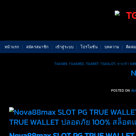
Skip
to
content
หน้าแรก
สมัครสมาชิก
เข้าสู่ระบบ
โปรโมชั่น
บทความ
ติดต่
TGA689
,
TGA689Z
,
TGABET
,
TGASLOT
,
ทางเข้า 68
N
POSTED ON
AU
Nova88max SLOT PG TRUE WALLE