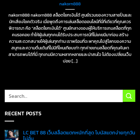
nakorn888
nakorn888 nakorn888 สล็อตโยกเงินได้ ศูนย์รวมของความสายปั่นและ
นักเสี่ยงโชคตัวจริง เมื่อพูดถึงการเล่นสล็อตออนไลน์ที่นี่ที่เดียวที่คุณควร
พิจารณา คือ “สล็อตโยกเงินได้” ศูนย์กลางของผู้ให้บริการเกมสล็อตที่ทุก
คนรอคอย ทำให้ผู้เล่นทุกคนได้รับประสบการณ์ที่ไม่เคยมีมาก่อน สร้าง
ความสะดวกสบายให้ผู้เล่นทุกท่าน เราพร้อมที่จะพาคุณไปสู่โลกของความ
สนุกและความตื่นเต้นที่ไม่มีที่ไหนเทียบเท่า ทุกค่ายเกมสล็อตที่คุณค้นหา
สามารถพบได้ที่นี่ ทุกเกมมีความหลากหลายและน่าสนใจ ไม่ต้องเปลี่ยนเว็บ
บ่อย [...]
RECENT POSTS
LC BET 88 เว็บสล็อตแตกหนักที่สุด โบนัสแตกง่ายทุกวัน
ไม่อั้น