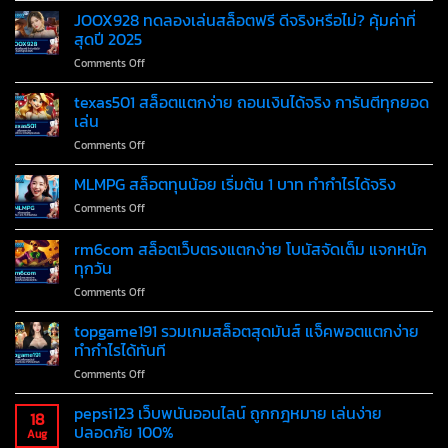
หนัก
ลุ้น
สล็อต
JOOX928 ทดลองเล่นสล็อตฟรี ดีจริงหรือไม่? คุ้มค่าที่
เล่น
รางวัล
เว็บ
ง่าย
สุดปี 2025
ใหญ่
ตรง
บน
ได้
on
Comments Off
อันดับ
มือ
JOOX928
1
ถือ
ทดลอง
texas501 สล็อตแตกง่าย ถอนเงินได้จริง การันตีทุกยอด
รวม
และ
เล่น
เกม
เล่น
คอมพิวเตอร์
สล็อต
สล็อต
on
Comments Off
ฟรี
ทุก
texas501
ดี
ค่าย
สล็อต
MLMPG สล็อตทุนน้อย เริ่มต้น 1 บาท ทำกำไรได้จริง
จริง
ดัง
แตก
หรือ
โบนัส
on
Comments Off
ง่าย
ไม่?
แตก
MLMPG
ถอน
คุ้ม
ง่าย
สล็อต
rm6com สล็อตเว็บตรงแตกง่าย โบนัสจัดเต็ม แจกหนัก
เงิน
ค่าที่
ทุน
ได้
ทุกวัน
สุด
น้อย
จริง
ปี
on
Comments Off
เริ่ม
กา
2025
rm6com
ต้น
รัน
สล็อต
1
topgame191 รวมเกมสล็อตสุดมันส์ แจ็คพอตแตกง่าย
ตี
เว็บ
บาท
ทำกำไรได้ทันที
ทุก
ตรง
ทำ
ยอด
on
Comments Off
แตก
กำไร
เล่น
topgame191
ง่าย
ได้
รวม
pepsi123 เว็บพนันออนไลน์ ถูกกฎหมาย เล่นง่าย
โบนัส
จริง
18
เกม
จัด
ปลอดภัย 100%
Aug
สล็อต
เต็ม