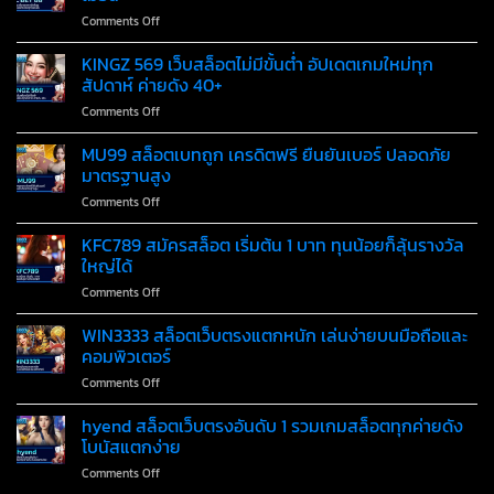
on
Comments Off
LC
BET
KINGZ 569 เว็บสล็อตไม่มีขั้นต่ำ อัปเดตเกมใหม่ทุก
88
สัปดาห์ ค่ายดัง 40+
เว็บ
on
Comments Off
สล็อต
KINGZ
แตก
569
MU99 สล็อตเบทถูก เครดิตฟรี ยืนยันเบอร์ ปลอดภัย
หนัก
เว็บ
ที่สุด
มาตรฐานสูง
สล็อต
โบนัส
on
Comments Off
ไม่มี
แตก
MU99
ขั้น
ง่าย
สล็อต
KFC789 สมัครสล็อต เริ่มต้น 1 บาท ทุนน้อยก็ลุ้นรางวัล
ต่ำ
ทุก
เบท
อัปเดต
ใหญ่ได้
วัน
ถูก
เกม
ไม่
on
Comments Off
เครดิต
ใหม่
อั้น
KFC789
ฟรี
ทุก
สมัคร
WIN3333 สล็อตเว็บตรงแตกหนัก เล่นง่ายบนมือถือและ
ยืนยัน
สัปดาห์
สล็อต
เบอร์
คอมพิวเตอร์
ค่าย
เริ่ม
ปลอดภัย
ดัง
on
Comments Off
ต้น
มาตรฐาน
40+
WIN3333
1
สูง
สล็อต
hyend สล็อตเว็บตรงอันดับ 1 รวมเกมสล็อตทุกค่ายดัง
บาท
เว็บ
ทุน
โบนัสแตกง่าย
ตรง
น้อย
on
Comments Off
แตก
ก็
hyend