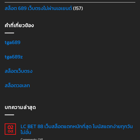
สล็อต 689 เว็บตรงไม่ผ่านเอเยนต์
(157)
คำที่เกี่ยวข้อง
tga689
tga689z
สล็อตเว็บตรง
สล็อตวอเลท
บทความล่าสุด
LC BET 88 เว็บสล็อตแตกหนักที่สุด โบนัสแตกง่ายทุกวัน
02
ไม่อั้น
Oct
on
Comments Off