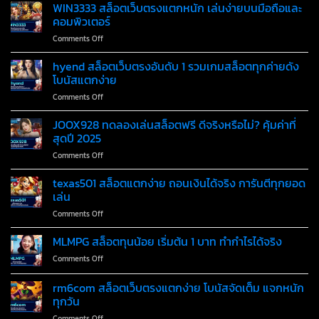
สมัคร
WIN3333 สล็อตเว็บตรงแตกหนัก เล่นง่ายบนมือถือและ
ยืนยัน
สัปดาห์
สล็อต
เบอร์
คอมพิวเตอร์
ค่าย
เริ่ม
ปลอดภัย
ดัง
on
Comments Off
ต้น
มาตรฐาน
40+
WIN3333
1
สูง
สล็อต
hyend สล็อตเว็บตรงอันดับ 1 รวมเกมสล็อตทุกค่ายดัง
บาท
เว็บ
ทุน
โบนัสแตกง่าย
ตรง
น้อย
on
Comments Off
แตก
ก็
hyend
หนัก
ลุ้น
สล็อต
JOOX928 ทดลองเล่นสล็อตฟรี ดีจริงหรือไม่? คุ้มค่าที่
เล่น
รางวัล
เว็บ
ง่าย
สุดปี 2025
ใหญ่
ตรง
บน
ได้
on
Comments Off
อันดับ
มือ
JOOX928
1
ถือ
ทดลอง
texas501 สล็อตแตกง่าย ถอนเงินได้จริง การันตีทุกยอด
รวม
และ
เล่น
เกม
เล่น
คอมพิวเตอร์
สล็อต
สล็อต
on
Comments Off
ฟรี
ทุก
texas501
ดี
ค่าย
สล็อต
MLMPG สล็อตทุนน้อย เริ่มต้น 1 บาท ทำกำไรได้จริง
จริง
ดัง
แตก
หรือ
โบนัส
on
Comments Off
ง่าย
ไม่?
แตก
MLMPG
ถอน
คุ้ม
ง่าย
สล็อต
rm6com สล็อตเว็บตรงแตกง่าย โบนัสจัดเต็ม แจกหนัก
เงิน
ค่าที่
ทุน
ได้
ทุกวัน
สุด
น้อย
จริง
ปี
on
Comments Off
เริ่ม