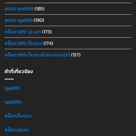
สมัคร slot689
(185)
สมัคร tga689
(190)
สล็อต 689 วอ เลท
(173)
สล็อต 689 เว็บตรง
(174)
สล็อต 689 เว็บตรงไม่ผ่านเอเยนต์
(157)
คำที่เกี่ยวข้อง
tga689
tga689z
สล็อตเว็บตรง
สล็อตวอเลท