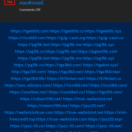
สล็อต
เบอร์
คอมพิวเตอร์
Sep
ค่าย
เริ่ม
ปลอดภัย
ดัง
on
Comments Off
ต้น
มาตรฐาน
40+
WIN3333
1
สูง
สล็อต
บาท
เว็บ
ทุน
ตรง
https://tga689z.com
https://tga689z.co
https://tga689z.xyz
น้อย
แตก
ก็
https://rico689.com
https://g2g-cash.org
https://g2g-cash.co
หนัก
ลุ้น
https://pg15k.bet
https://pg15k.me
https://pg15k.xyz
เล่น
รางวัล
ง่าย
https://pg15k.co
https://pg15k.net
https://pgbet15k.com
ใหญ่
บน
ได้
https://pg15k.bet
https://pg15k.me
https://pg15k.xyz
มือ
https://pg15k.co
https://tga1168.com/
https://tgabet.xyz/
ถือ
และ
http://tga789.com/
https://tga1168.net/
https://tga1168.top/
คอมพิวเตอร์
https://tga1168.life/
https://678xbet.net/
https://678xbet.co
https://ans-allstars.com/
https://rico168.net/
https://rico168.com/
https://one5bet.net/
https://one5bet.co/
https://tga199.com/
https://reborn789.net/
https://true-walletslot.net
https://reborn789.me/
https://jazz55.net/
https://walletslottrue.com
https://true-walletslot.net
https://slot-
freecredit.top
https://true-walletslot.com
https://jazz55.top/
https://jazz-55.co/
https://jazz-55.com/
https://jazz-55.net/