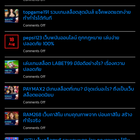
กา
2025
rm6com
ต้น
รัน
สล็อต
1
topgame191 รวมเกมสล็อตสุดมันส์ แจ็คพอตแตกง่าย
ตี
เว็บ
บาท
ทำกำไรได้ทันที
ทุก
ตรง
ทำ
ยอด
on
Comments Off
แตก
กำไร
เล่น
topgame191
ง่าย
ได้
รวม
pepsi123 เว็บพนันออนไลน์ ถูกกฎหมาย เล่นง่าย
โบนัส
จริง
18
เกม
จัด
ปลอดภัย 100%
Aug
สล็อต
เต็ม
on
Comments Off
สุด
แจก
pepsi123
มันส์
หนัก
เว็บ
เล่นเกมสล็อต LABET99 มีข้อดีอย่างไร? เรื่องความ
แจ็ค
ทุก
พนัน
พอต
ปลอดภัย
วัน
ออนไลน์
แตก
on
Comments Off
ถูก
ง่าย
เล่น
กฎหมาย
ทำ
เกม
PAYMAX2 มีเกมสล็อตกี่เกม? มีจุดเด่นอะไร? ถึงเป็นเว็บ
เล่น
กำไร
สล็อต
ง่าย
สล็อตยอดนิยม
ได้
LABET99
ปลอดภัย
ทันที
on
Comments Off
มี
100%
PAYMAX2
ข้อดี
มี
RAM268 เว็บคาสิโน เกมคุณภาพจาก บ่อนคาสิโน สร้าง
อย่างไร?
เกม
เรื่อง
กำไรจริง
สล็อต
ความ
on
Comments Off
กี่
ปลอดภัย
RAM268
เกม?
เว็บ
4KTH เว็บสล็อตแท้ รวมเกมแตกง่าย คุณภาพสูง ไว้ใน
มี