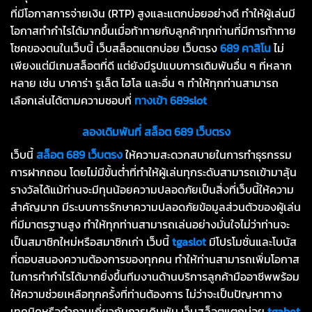
ที่มีโอกาสการจ่ายเงิน (RTP) สูงและแตกบ่อยอย่างดี ทำให้ผู้เล่นมี
โอกาสทำกำไรได้มากขึ้นเมื่อท้าทายกับลูกค้าทุกท่านที่มีการท้าทาย
โชคของตนในเว็บนี้ เว็บสล็อตแตกบ่อย เว็บตรง
689 คาสิโน
ไม่
เพียงแต่มีเกมสล็อตที่ดี แต่ยังมีรูปแบบการเดิมพันอื่น ๆ ที่หลาก
หลาย เช่น บาคาร่า รูเล็ต ไฮโล และอื่น ๆ ทำให้ทุกท่านสามารถ
เลือกเล่นได้ตามความชอบที่
ทางเข้า 689slot
ลองเดิมพันที่ สล็อต 689 เว็บตรง
เว็บนี้
สล็อต 689 เว็บตรง
ให้ความสะดวกสบายในการทำธุรกรรม
การฝากถอน โดยไม่มีขั้นต่ำที่ทำให้ผู้เล่นทุกระดับสามารถเข้ามาลุ้น
รางวัลได้แม้ท่านจะมีทุนน้อยความปลอดภัยเป็นสิ่งที่เว็บนี้ให้ความ
สำคัญมาก มีระบบการรักษาความปลอดภัยข้อมูลส่วนตัวของผู้เล่น
ที่มีมาตรฐานสูง ทำให้ทุกท่านสามารถเล่นอย่างมั่นใจไม่ว่าท่านจะ
เป็นสมาชิกใหม่หรือสมาชิกเก่า เว็บนี้
tgaslot
มีโปรโมชั่นและโบนัส
ที่ตอบสนองความต้องการของทุกคน ทำให้ท่านสามารถเพิ่มโอกาส
ในการทำกำไรได้มากยิ่งขึ้นทีมงานด้านบริการลูกค้ามืออาชีพพร้อม
ให้ความช่วยเหลือทุกครั้งที่ท่านต้องการ ไม่ว่าจะเป็นปัญหาทาง
เทคนิคหรือคำถามเกี่ยวกับการเดิมพัน เว็บสล็อตแตกบ่อย
tgabet