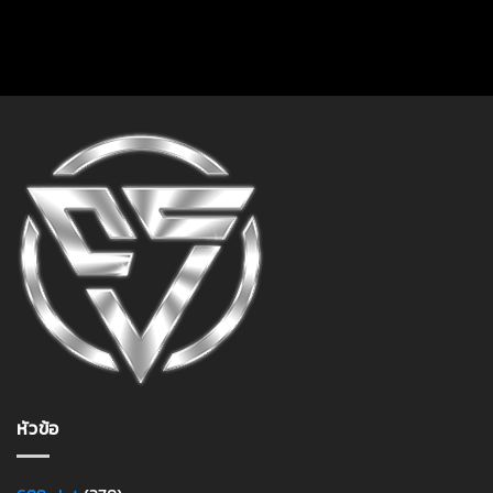
LNW69
ใหม่
ทุก
เว็บ
beteasy24
เกม
สล็อต
ฝาก20รับ100
มี
คุ้ม
ใบ
ค่าที่
เซอร์
สุด
ระบบ
ทัน
สมัย
รวม
เกม
สนุก
จาก
PG
Slot
หัวข้อ