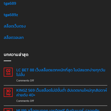
tga689
tga689z
สล็อตเว็บตรง
สล็อตวอเลท
บทความล่าสุด
LC BET 88 เว็บสล็อตแตกหนักที่สุด โบนัสแตกง่ายทุกวัน
02
ไม่อั้น
Oct
on
Comments Off
LC
BET
KINGZ 569 เว็บสล็อตไม่มีขั้นต่ำ อัปเดตเกมใหม่ทุกสัปดาห์
30
88
ค่ายดัง 40+
Sep
เว็บ
on
Comments Off
สล็อต
KINGZ
แตก
569
MU99 สล็อตเบทถูก เครดิตฟรี ยืนยันเบอร์ ปลอดภัย
หนัก