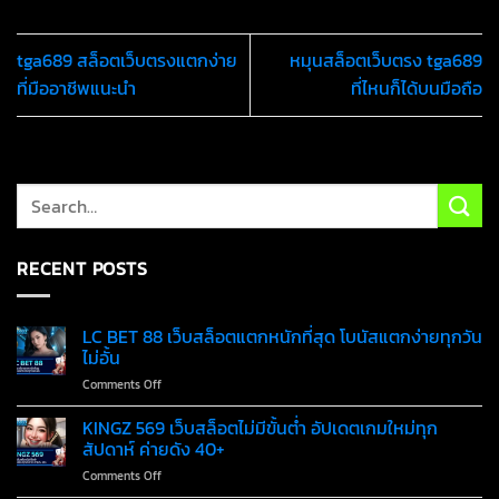
tga689 สล็อตเว็บตรงแตกง่าย
หมุนสล็อตเว็บตรง tga689
ที่มืออาชีพแนะนำ
ที่ไหนก็ได้บนมือถือ
RECENT POSTS
LC BET 88 เว็บสล็อตแตกหนักที่สุด โบนัสแตกง่ายทุกวัน
ไม่อั้น
on
Comments Off
LC
BET
KINGZ 569 เว็บสล็อตไม่มีขั้นต่ำ อัปเดตเกมใหม่ทุก
88
สัปดาห์ ค่ายดัง 40+
เว็บ
on
Comments Off
สล็อต
KINGZ
แตก