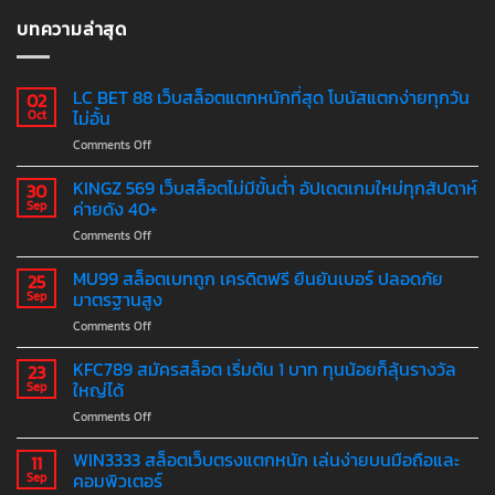
บทความล่าสุด
LC BET 88 เว็บสล็อตแตกหนักที่สุด โบนัสแตกง่ายทุกวัน
02
ไม่อั้น
Oct
on
Comments Off
LC
BET
KINGZ 569 เว็บสล็อตไม่มีขั้นต่ำ อัปเดตเกมใหม่ทุกสัปดาห์
30
88
ค่ายดัง 40+
Sep
เว็บ
on
Comments Off
สล็อต
KINGZ
แตก
569
MU99 สล็อตเบทถูก เครดิตฟรี ยืนยันเบอร์ ปลอดภัย
หนัก
25
เว็บ
ที่สุด
มาตรฐานสูง
Sep
สล็อต
โบนัส
on
Comments Off
ไม่มี
แตก
MU99
ขั้น
ง่าย
สล็อต
KFC789 สมัครสล็อต เริ่มต้น 1 บาท ทุนน้อยก็ลุ้นรางวัล
ต่ำ
23
ทุก
เบท
อัปเดต
ใหญ่ได้
Sep
วัน
ถูก
เกม
ไม่
on
Comments Off
เครดิต
ใหม่
อั้น
KFC789
ฟรี
ทุก
สมัคร
WIN3333 สล็อตเว็บตรงแตกหนัก เล่นง่ายบนมือถือและ
ยืนยัน
11
สัปดาห์
สล็อต
เบอร์
คอมพิวเตอร์
Sep
ค่าย
เริ่ม
ปลอดภัย