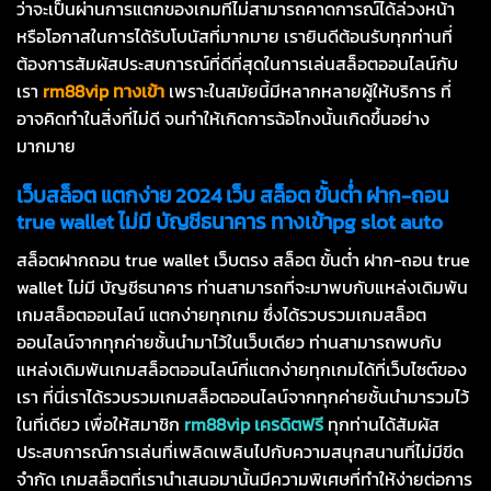
ว่าจะเป็นผ่านการแตกของเกมที่ไม่สามารถคาดการณ์ได้ล่วงหน้า
หรือโอกาสในการได้รับโบนัสที่มากมาย เรายินดีต้อนรับทุกท่านที่
ต้องการสัมผัสประสบการณ์ที่ดีที่สุดในการเล่นสล็อตออนไลน์กับ
เรา
rm88vip
ทางเข้า
เพราะในสมัยนี้มีหลากหลายผู้ให้บริการ ที่
อาจคิดทำในสิ่งที่ไม่ดี จนทำให้เกิดการฉ้อโกงนั้นเกิดขึ้นอย่าง
มากมาย
เว็บสล็อต แตกง่าย 2024
เว็บ สล็อต ขั้นต่ำ
ฝาก-ถอน
true wallet
ไม่มี บัญชีธนาคาร
ทางเข้าpg slot auto
สล็อตฝากถอน true wallet เว็บตรง สล็อต ขั้นต่ำ ฝาก-ถอน true
wallet ไม่มี บัญชีธนาคาร ท่านสามารถที่จะมาพบกับแหล่งเดิมพัน
เกมสล็อตออนไลน์ แตกง่ายทุกเกม ซึ่งได้รวบรวมเกมสล็อต
ออนไลน์จากทุกค่ายชั้นนำมาไว้ในเว็บเดียว ท่านสามารถพบกับ
แหล่งเดิมพันเกมสล็อตออนไลน์ที่แตกง่ายทุกเกมได้ที่เว็บไซต์ของ
เรา ที่นี่เราได้รวบรวมเกมสล็อตออนไลน์จากทุกค่ายชั้นนำมารวมไว้
ในที่เดียว เพื่อให้สมาชิก
rm88vip
เครดิตฟรี
ทุกท่านได้สัมผัส
ประสบการณ์การเล่นที่เพลิดเพลินไปกับความสนุกสนานที่ไม่มีขีด
จำกัด เกมสล็อตที่เรานำเสนอมานั้นมีความพิเศษที่ทำให้ง่ายต่อการ