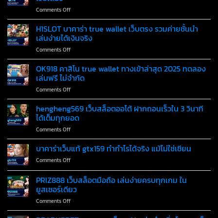
สิโน
เด่น
on
Comments Off
เกม
อะไร?
4KTH
คุณภาพ
ถึง
เว็บ
H1SLOT บาคาร่า true wallet เว็บตรง รวมค่ายชั้นนำ
จาก
เป็น
สล็อต
บ่อน
เล่นง่ายได้เงินจริง
เว็บ
แท้
คา
สล็อต
on
Comments Off
รวม
สิโน
ยอด
H1SLOT
เกม
สร้าง
นิยม
บา
OK918 คาสิโน true wallet ทางเข้าล่าสุด 2025 ทดลอง
แตก
กำไร
คา
ง่าย
เล่นฟรี ไม่จำกัด
จริง
ร่า
คุณภาพ
on
Comments Off
true
สูง
OK918
wallet
ไว้
คา
hengheng569 เว็บสล็อตออโต้ ฝากถอนเร็วใน 3 วินาที
เว็บ
ใน
สิโน
ตรง
ได้เต็มทุกยอด
เว็บ
true
รวม
เดียว
on
Comments Off
wallet
ค่าย
hengheng569
ทาง
ชั้น
เว็บ
บาคาร่าเว็บแท้ gtx159 ทำกำไรได้จริง แม้ไม่ใช่เซียน
เข้า
นำ
สล็อต
ล่าสุด
เล่น
on
Comments Off
ออ
2025
ง่าย
บา
โต้
ทดลอง
ได้
คา
PRIZ888 เว็บสล็อตมือถือ เล่นง่ายครบทุกเกม ใน
ฝาก
เล่น
เงิน
ร่า
ถอน
ยูสเซอร์เดียว
ฟรี
จริง
เว็บ
เร็ว
ไม่
on
Comments Off
แท้
ใน
จำกัด
PRIZ888
gtx159
3
เว็บ
ทำ