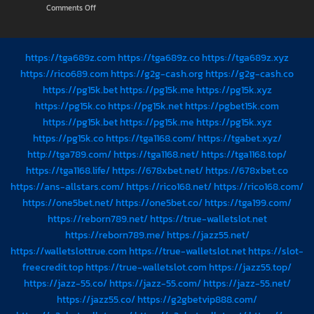
ดัง
on
Comments Off
ต้น
มาตรฐาน
40+
WIN3333
1
สูง
สล็อต
บาท
เว็บ
ทุน
ตรง
https://tga689z.com
https://tga689z.co
https://tga689z.xyz
น้อย
แตก
ก็
https://rico689.com
https://g2g-cash.org
https://g2g-cash.co
หนัก
ลุ้น
https://pg15k.bet
https://pg15k.me
https://pg15k.xyz
เล่น
รางวัล
ง่าย
https://pg15k.co
https://pg15k.net
https://pgbet15k.com
ใหญ่
บน
ได้
https://pg15k.bet
https://pg15k.me
https://pg15k.xyz
มือ
https://pg15k.co
https://tga1168.com/
https://tgabet.xyz/
ถือ
และ
http://tga789.com/
https://tga1168.net/
https://tga1168.top/
คอมพิวเตอร์
https://tga1168.life/
https://678xbet.net/
https://678xbet.co
https://ans-allstars.com/
https://rico168.net/
https://rico168.com/
https://one5bet.net/
https://one5bet.co/
https://tga199.com/
https://reborn789.net/
https://true-walletslot.net
https://reborn789.me/
https://jazz55.net/
https://walletslottrue.com
https://true-walletslot.net
https://slot-
freecredit.top
https://true-walletslot.com
https://jazz55.top/
https://jazz-55.co/
https://jazz-55.com/
https://jazz-55.net/
https://jazz55.co/
https://g2gbetvip888.com/