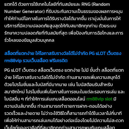
แตกได้ ด้วยการใช้เทคโนโลยีที่ทันสมัยและ RNG (Random
Number Generator) ที่รับประกันความเป็นธรรมของผลการหมุน
ทำให้ท่านมีโอกาสในการได้รับรางวัลได้มากขึ้น เรามุ่งมั่นในการให้
บริการที่มีความปลอดภัยสูงสุดให้กับสมาชิกทุกท่าน ด้วยระบบ
รักษาความปลอดภัยที่ทันสมัยที่สุด เพื่อป้องกันการฉ้อโกงและการ
รั่วไหลของข้อมูลส่วนบุคคล
สล็อตที่แตกง่าย ให้โอกาสรับรางวัลได้ไม่จำกัด PG sLOT
เว็บตรง
rm88vip
รวมเว็บสล็อต
ฟรีเครดิต
PG sLOT เว็บตรง สล็อตเว็บตรง แตกง่าย ไม่มี ขั้นต่ำ สล็อตที่แตก
ง่าย ให้โอกาสรับรางวัลได้ไม่จำกัด ท่านสามารถเพิ่มความสนุกได้
ด้วยโปรโมชั่นและโบนัสที่มีมากมาย เช่น โบนัสต้อนรับสำหรับ
สมาชิกใหม่ โปรโมชั่นเพิ่มโอกาสในการชนะในแต่ละรอบการเล่น และ
โบนัสอื่น ๆ ที่ทำให้การเล่นเกมสล็อตออนไลน์
rm88vip slot
มี
ความมันส์มากขึ้น ท่านสามารถทำรายการฝาก-ถอนได้อย่าง
รวดเร็วและง่ายดาย ไม่ว่าจะใช้วิธีใดก็สามารถทำได้ในเวลาไม่กี่นาที
เพื่อให้ท่านสามารถเล่นเกมได้อย่างต่อเนื่องโดยไม่มีความไม่สะดวก
เว็บไซต์ของเราคือที่ที่สมาชิกทุกท่านสามารถพบกับเกมสล็อต