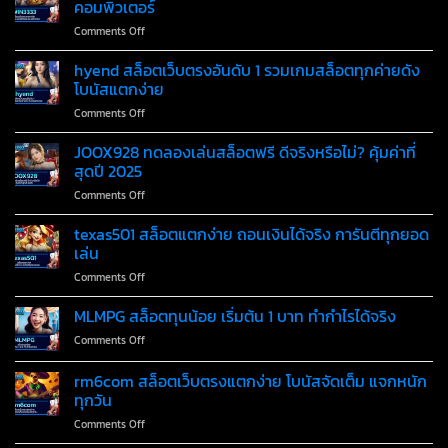
เบอร์
คอมพิวเตอร์
ค่าย
เริ่ม
ปลอดภัย
ดัง
on
Comments Off
ต้น
มาตรฐาน
40+
WIN3333
1
สูง
สล็อต
hyend สล็อตเว็บตรงอันดับ 1 รวมเกมสล็อตทุกค่ายดัง
บาท
เว็บ
ทุน
โบนัสแตกง่าย
ตรง
น้อย
on
Comments Off
แตก
ก็
hyend
หนัก
ลุ้น
สล็อต
JOOX928 ทดลองเล่นสล็อตฟรี ดีจริงหรือไม่? คุ้มค่าที่
เล่น
รางวัล
เว็บ
ง่าย
สุดปี 2025
ใหญ่
ตรง
บน
ได้
on
Comments Off
อันดับ
มือ
JOOX928
1
ถือ
ทดลอง
texas501 สล็อตแตกง่าย ถอนเงินได้จริง การันตีทุกยอด
รวม
และ
เล่น
เกม
เล่น
คอมพิวเตอร์
สล็อต
สล็อต
on
Comments Off
ฟรี
ทุก
texas501
ดี
ค่าย
สล็อต
MLMPG สล็อตทุนน้อย เริ่มต้น 1 บาท ทำกำไรได้จริง
จริง
ดัง
แตก
หรือ
โบนัส
on
Comments Off
ง่าย
ไม่?
แตก
MLMPG
ถอน
คุ้ม
ง่าย
สล็อต
rm6com สล็อตเว็บตรงแตกง่าย โบนัสจัดเต็ม แจกหนัก
เงิน
ค่าที่
ทุน
ได้
ทุกวัน
สุด
น้อย
จริง
ปี
on
Comments Off
เริ่ม
กา
2025
rm6com
ต้น
รัน