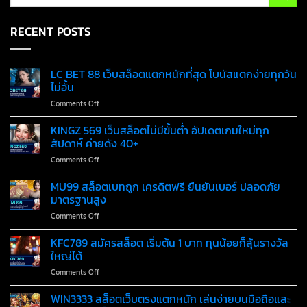
RECENT POSTS
LC BET 88 เว็บสล็อตแตกหนักที่สุด โบนัสแตกง่ายทุกวัน
ไม่อั้น
on
Comments Off
LC
BET
KINGZ 569 เว็บสล็อตไม่มีขั้นต่ำ อัปเดตเกมใหม่ทุก
88
สัปดาห์ ค่ายดัง 40+
เว็บ
on
Comments Off
สล็อต
KINGZ
แตก
569
MU99 สล็อตเบทถูก เครดิตฟรี ยืนยันเบอร์ ปลอดภัย
หนัก
เว็บ
ที่สุด
มาตรฐานสูง
สล็อต
โบนัส
on
Comments Off
ไม่มี
แตก
MU99
ขั้น
ง่าย
สล็อต
KFC789 สมัครสล็อต เริ่มต้น 1 บาท ทุนน้อยก็ลุ้นรางวัล
ต่ำ
ทุก
เบท
อัปเดต
ใหญ่ได้
วัน
ถูก
เกม
ไม่
on
Comments Off
เครดิต
ใหม่
อั้น
KFC789
ฟรี
ทุก
สมัคร
WIN3333 สล็อตเว็บตรงแตกหนัก เล่นง่ายบนมือถือและ
ยืนยัน
สัปดาห์
สล็อต