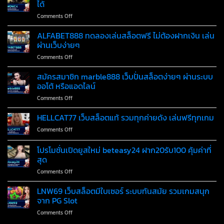
บา
เว็บ
ได้
คา
ตรง
on
Comments Off
ร่า
ไม่
WOWC4
jgaming911
ผ่าน
เว็บ
ALFABET888 ทดลองเล่นสล็อตฟรี ไม่ต้องฝากเงิน เล่น
ตัว
เอเย่นต์
สล็อต
ช่วย
ผ่านเว็บง่ายๆ
ปลอดภัย
ไม่มี
เพิ่ม
on
Comments Off
ขั้น
โอกาส
ALFABET888
ต่ำ
ชนะ
ทดลอง
สมัครสมาชิก marble888 เว็บปั่นสล็อตง่ายๆ ผ่านระบบ
ฝาก
เดิม
เล่น
ถอน
ออโต้ หรือแอดไลน์
พัน
สล็อต
ง่าย
อย่าง
on
Comments Off
ฟรี
ทุน
แม่นยำ
สมัคร
ไม่
น้อย
สมาชิก
HELLCAT77 เว็บสล็อตแท้ รวมทุกค่ายดัง เล่นฟรีทุกเกม
ต้อง
ก็
marble888
ฝาก
เล่น
on
Comments Off
เว็บ
เงิน
ได้
HELLCAT77
ปั่น
เล่น
เว็บ
โปรโมชั่นเปิดยูสใหม่ beteasy24 ฝาก20รับ100 คุ้มค่าที่
สล็อต
ผ่าน
สล็อต
ง่ายๆ
สุด
เว็บ
แท้
ผ่าน
ง่ายๆ
on
Comments Off
รวม
ระบบ
โปร
ทุก
ออ
โม
ค่าย
LNW69 เว็บสล็อตมีใบเซอร์ ระบบทันสมัย รวมเกมสนุก
โต้
ชั่น
ดัง
จาก PG Slot
หรือ
เปิด
เล่น
แอด
on
Comments Off
ยูส
ฟรี
ไลน์
LNW69
ใหม่
ทุก