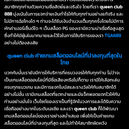
สมาชิกทุกท่านด้วยความซื่อสัตย์และจริงใจ โดยที่เรา
queen club
888
มุ่งเน้นในการแจกจ่ายเงินกำไรให้กับทุกท่านอย่างแท้จริง และ
ไม่มีการฉ้อโกงใด ๆ ท่านจะได้รับเงินจำนวนเต็มทุกครั้งโดยไม่มีการ
หักค่าเปอร์เซ็นต์ใด ๆ เว็บสล็อต PG ของเรามีความน่าเชื่อถือสูงสุด
ซึ่งทำให้มีผู้เล่นมากมายและไว้ใจในการใช้บริการของเรา
TGA689
อย่างไม่ต้องสงสัย
queen club ค่ายเกมสล็อตออนไลน์ที่น่าลงทุนที่สุดใน
ไทย
บวกกับนั้นเรายังมีการให้บริการที่ครบวงจรให้กับทุกท่าน ไม่ว่าจะ
เป็นเกมสล็อตออนไลน์ที่มีชื่อเสียงหรือไม่ก็ตาม เรามีให้เลือกเล่น
ครบทุกแนวเกม และมีการแจกโบนัสและรางวัลให้กับสมาชิกได้
อย่างไม่อั้น เรามีเกมสล็อตที่แตกง่ายและมีแจ็คพอตแตกไวให้กับ
ท่านอย่างมั่นใจ เว็บไซต์ของเราเป็นที่รู้จักในวงการและได้รับความ
เชื่อถืออย่างมากในระดับเอเชีย และเรา
queen club
ก็ได้พัฒนา
เกมสล็อตออนไลน์ของเราอย่างสม่ำเสมอ เพื่อให้เป็นค่ายเกม
สล็อตออนไลน์ที่น่าลงทุนที่สุด และไม่ทำให้สมาชิกผิดหวัง