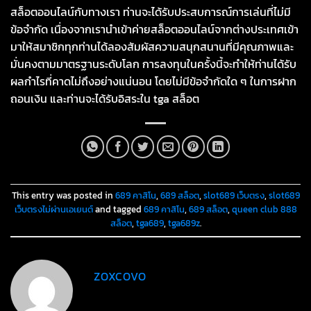
สล็อตออนไลน์กับทางเรา ท่านจะได้รับประสบการณ์การเล่นที่ไม่มี
ข้อจำกัด เนื่องจากเรานำเข้าค่ายสล็อตออนไลน์จากต่างประเทศเข้า
มาให้สมาชิกทุกท่านได้ลองสัมผัสความสนุกสนานที่มีคุณภาพและ
มั่นคงตามมาตรฐานระดับโลก การลงทุนในครั้งนี้จะทำให้ท่านได้รับ
ผลกำไรที่คาดไม่ถึงอย่างแน่นอน โดยไม่มีข้อจำกัดใด ๆ ในการฝาก
ถอนเงิน และท่านจะได้รับอิสระใน tga สล็อต
This entry was posted in
689 คาสิโน
,
689 สล็อต
,
slot689 เว็บตรง
,
slot689
เว็บตรงไม่ผ่านเอเยนต์
and tagged
689 คาสิโน
,
689 สล็อต
,
queen club 888
สล็อต
,
tga689
,
tga689z
.
ZOXCOVO