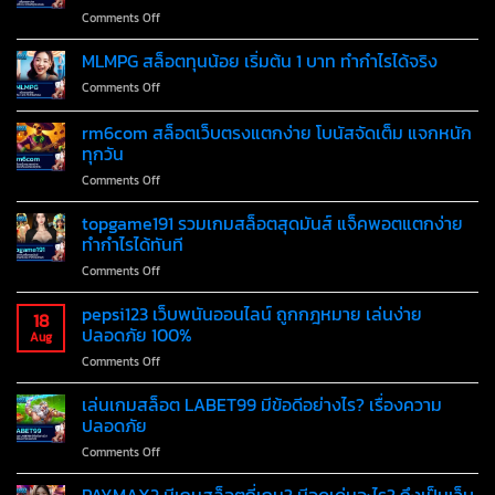
สล็อต
สล็อต
on
Comments Off
ฟรี
ทุก
texas501
ดี
ค่าย
สล็อต
MLMPG สล็อตทุนน้อย เริ่มต้น 1 บาท ทำกำไรได้จริง
จริง
ดัง
แตก
หรือ
โบนัส
on
Comments Off
ง่าย
ไม่?
แตก
MLMPG
ถอน
คุ้ม
ง่าย
สล็อต
rm6com สล็อตเว็บตรงแตกง่าย โบนัสจัดเต็ม แจกหนัก
เงิน
ค่าที่
ทุน
ได้
ทุกวัน
สุด
น้อย
จริง
ปี
on
Comments Off
เริ่ม
กา
2025
rm6com
ต้น
รัน
สล็อต
1
topgame191 รวมเกมสล็อตสุดมันส์ แจ็คพอตแตกง่าย
ตี
เว็บ
บาท
ทำกำไรได้ทันที
ทุก
ตรง
ทำ
ยอด
on
Comments Off
แตก
กำไร
เล่น
topgame191
ง่าย
ได้
รวม
pepsi123 เว็บพนันออนไลน์ ถูกกฎหมาย เล่นง่าย
โบนัส
จริง
18
เกม
จัด
ปลอดภัย 100%
Aug
สล็อต
เต็ม
on
Comments Off
สุด
แจก
pepsi123
มันส์
หนัก
เว็บ
เล่นเกมสล็อต LABET99 มีข้อดีอย่างไร? เรื่องความ
แจ็ค
ทุก
พนัน
พอต
ปลอดภัย
วัน
ออนไลน์
แตก
on
Comments Off
ถูก
ง่าย
เล่น
กฎหมาย
ทำ
เกม
เล่น