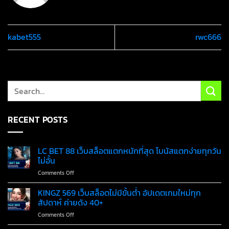
kabet555
rwc666
RECENT POSTS
LC BET 88 เว็บสล็อตแตกหนักที่สุด โบนัสแตกง่ายทุกวัน
ไม่อั้น
on
Comments Off
LC
BET
KINGZ 569 เว็บสล็อตไม่มีขั้นต่ำ อัปเดตเกมใหม่ทุก
88
สัปดาห์ ค่ายดัง 40+
เว็บ
on
Comments Off
สล็อต
KINGZ
แตก