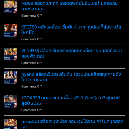
569
MU99 สล็อตเบทถูก เครดิตฟรี ยืนยันเบอร์ ปลอดภัย
หนัก
เว็บ
ที่สุด
มาตรฐานสูง
สล็อต
โบนัส
on
Comments Off
ไม่มี
แตก
MU99
ขั้น
ง่าย
สล็อต
KFC789 สมัครสล็อต เริ่มต้น 1 บาท ทุนน้อยก็ลุ้นรางวัล
ต่ำ
ทุก
เบท
อัปเดต
ใหญ่ได้
วัน
ถูก
เกม
ไม่
on
Comments Off
เครดิต
ใหม่
อั้น
KFC789
ฟรี
ทุก
สมัคร
WIN3333 สล็อตเว็บตรงแตกหนัก เล่นง่ายบนมือถือและ
ยืนยัน
สัปดาห์
สล็อต
เบอร์
คอมพิวเตอร์
ค่าย
เริ่ม
ปลอดภัย
ดัง
on
Comments Off
ต้น
มาตรฐาน
40+
WIN3333
1
สูง
สล็อต
hyend สล็อตเว็บตรงอันดับ 1 รวมเกมสล็อตทุกค่ายดัง
บาท
เว็บ
ทุน
โบนัสแตกง่าย
ตรง
น้อย
on
Comments Off
แตก
ก็
hyend
หนัก
ลุ้น
สล็อต
JOOX928 ทดลองเล่นสล็อตฟรี ดีจริงหรือไม่? คุ้มค่าที่
เล่น
รางวัล
เว็บ
ง่าย
สุดปี 2025
ใหญ่
ตรง
บน
ได้
on
Comments Off
อันดับ
มือ
JOOX928
1
ถือ
ทดลอง
texas501 สล็อตแตกง่าย ถอนเงินได้จริง การันตีทุกยอด
รวม
และ
เล่น
เกม
เล่น
คอมพิวเตอร์