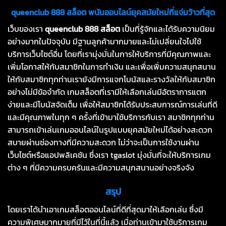
queenclub 888 สล็อต พนันออนไลน์ยุคสมัยใหม่ที่แจ่มว้าวที่สุด
เว็บของเรา
queenclub 888
สล็อต
เป็นที่รู้จักและได้รับความนิยม
อย่างมากในปัจจุบัน มีฐานลูกค้ามากมายและไม่เปลี่ยนใจไปใช้
บริการเว็บไซต์อื่น โดยที่เรามุ่งมั่นในการให้บริการที่มีคุณภาพและ
เพิ่มโอกาสให้กับสมาชิกในการทำเงิน และเพื่อเพิ่มความสนุกสนาน
ให้กับสมาชิกทุกท่านเรายังมีการแจกโบนัสและรางวัลให้กับสมาชิก
อย่างไม่มีข้อจำกัด เกมสล็อตที่เรามีให้เลือกเล่นมีอัตราการแตก
ง่ายและมีโบนัสจัดเต็ม เพื่อให้สมาชิกได้รับประสบการณ์การเล่นที่ดี
และมีคุณภาพในทุก ๆ ครั้งที่เข้ามาใช้บริการกับเรา สมาชิกทุกท่าน
สามารถเข้าเล่นเกมออนไลน์ในรูปแบบยุคสมัยใหม่ได้อย่างสะดวก
สบายผ่านช่องทางที่มีความสะดวก ไม่ว่าจะเป็นการใช้งานผ่าน
เว็บไซต์หรือแอปพลิเคชัน ซึ่งเรา tgaslot มุ่งมั่นที่จะให้บริการเกม
ต่าง ๆ ที่มีความครบครันและมีความสนุกสนานอย่างจริงจัง
สรุป
โดยเราได้นำเอาเกมสล็อตออนไลน์ที่ดีที่สุดมาให้เลือกเล่น ซึ่งมี
ความพิเศษมากมายที่มีไว้ในที่นี้แล้ว เมื่อท่านเข้ามาใช้บริการเกม