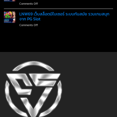
ผ่าน
ง่ายๆ
on
Comments Off
รวม
ระบบ
โปร
ทุก
ออ
โม
ค่าย
LNW69 เว็บสล็อตมีใบเซอร์ ระบบทันสมัย รวมเกมสนุก
โต้
ชั่น
ดัง
จาก PG Slot
หรือ
เปิด
เล่น
แอด
on
Comments Off
ยูส
ฟรี
ไลน์
LNW69
ใหม่
ทุก
เว็บ
beteasy24
เกม
สล็อต
ฝาก20รับ100
มี
คุ้ม
ใบ
ค่าที่
เซอร์
สุด
ระบบ
ทัน
สมัย
รวม
เกม
สนุก
จาก
PG
Slot