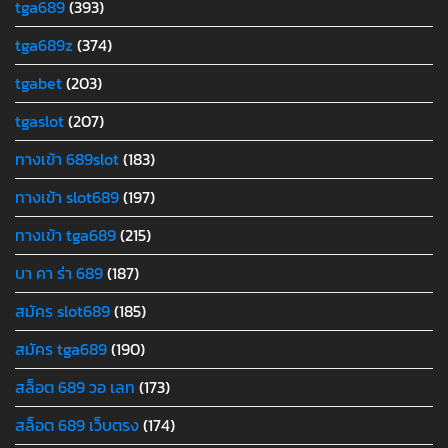
tga689
(393)
tga689z
(374)
tgabet
(203)
tgaslot
(207)
ทางเข้า 689slot
(183)
ทางเข้า slot689
(197)
ทางเข้า tga689
(215)
บา คา ร่า 689
(187)
สมัคร slot689
(185)
สมัคร tga689
(190)
สล็อต 689 วอ เลท
(173)
สล็อต 689 เว็บตรง
(174)