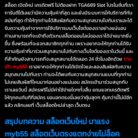
สล็อต เปิดใหม่ เครดิตฟรี ไม่ต้องฝาก TGA689 Slot โปรโมชั่นที่เรา
การันตีได้เลยว่ามีความคุ้มค่าที่สุด และยังมีระบบการให้บริการที่ทัน
สมัยที่สุด ทำให้ทุกท่านได้สัมผัสกับความสนุกสนานไปกับเราและได้
รับความคุ้มค่าจากการใช้บริการบนเว็บไซต์ของเราอย่างแน่นอน
ท่านสามารถที่จะเข้าถึงตัวเกมสล็อตออนไลน์ของเราได้ง่ายมากยิ่ง
ขึ้น ซึ่งพร้อมที่จะแจกสมาชิกทุกท่าน เพราะอยากจะให้ทุกท่านได้รับ
ความคุ้มค่าที่มาร่วมสนุกสนานไปกับทางเว็บไซต์ของเราในวันนี้ และ
ที่สำคัญยังสามารถที่จะสนุกสนานได้ตลอด 24 ชั่วโมงอีกด้วย
ทาง
เข้า
myb55
เราอยากจะให้ทุกท่านได้เปิดใจและลองสัมผัสกับความ
สนุกสนานไปกับเรา ท่านจะได้พบกับความสนุกสนานแบบที่ทุกท่าน
ไม่เคยสัมผัสที่ไหนมาก่อนอย่างแน่นอน สมัครเข้ามาร่วมสนุกกับ
เราเลยวันนี้ สมัครฟรีไม่มีค่าใช้จ่ายใดๆทั้งสิ้น แถมแจกเครดิตฟรี
ให้ทุกคนทันทีที่สมัคร ขอบอกตรงนี้เลยว่าคุ้มสุดๆ คุ้มกว่านี้ไม่มีอีก
แล้ว คลิกเลยที่ เว็บสล็อตใหม่ล่าสุด เว็บตรง
สรุปบทความ
สล็อตเว็บใหม่ มาแรง
myb55
สล็อตเว็บตรงแตกง่ายไม่ล็อค