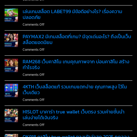
แจก
pepsi123
มันส์
หนัก
เว็บ
เล่นเกมสล็อต LABET99 มีข้อดีอย่างไร? เรื่องความ
แจ็ค
ทุก
พนัน
พอต
ปลอดภัย
วัน
ออนไลน์
แตก
on
Comments Off
ถูก
ง่าย
เล่น
กฎหมาย
ทำ
เกม
PAYMAX2 มีเกมสล็อตกี่เกม? มีจุดเด่นอะไร? ถึงเป็นเว็บ
เล่น
กำไร
สล็อต
ง่าย
สล็อตยอดนิยม
ได้
LABET99
ปลอดภัย
ทันที
on
Comments Off
มี
100%
PAYMAX2
ข้อดี
มี
RAM268 เว็บคาสิโน เกมคุณภาพจาก บ่อนคาสิโน สร้าง
อย่างไร?
เกม
เรื่อง
กำไรจริง
สล็อต
ความ
on
Comments Off
กี่
ปลอดภัย
RAM268
เกม?
เว็บ
4KTH เว็บสล็อตแท้ รวมเกมแตกง่าย คุณภาพสูง ไว้ใน
มี
คา
จุด
เว็บเดียว
สิโน
เด่น
on
Comments Off
เกม
อะไร?
4KTH
คุณภาพ
ถึง
เว็บ
H1SLOT บาคาร่า true wallet เว็บตรง รวมค่ายชั้นนำ
จาก
เป็น
สล็อต
บ่อน
เล่นง่ายได้เงินจริง
เว็บ
แท้
คา
สล็อต
on
Comments Off
รวม
สิโน
ยอด
H1SLOT
เกม
สร้าง
นิยม
บา
OK918 คาสิโน true wallet ทางเข้าล่าสุด 2025 ทดลอง
แตก
กำไร