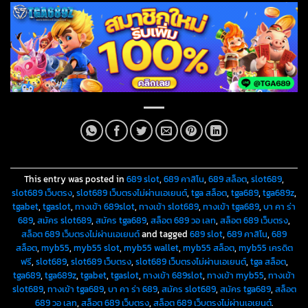
This entry was posted in
689 slot
,
689 คาสิโน
,
689 สล็อต
,
slot689
,
slot689 เว็บตรง
,
slot689 เว็บตรงไม่ผ่านเอเยนต์
,
tga สล็อต
,
tga689
,
tga689z
,
tgabet
,
tgaslot
,
ทางเข้า 689slot
,
ทางเข้า slot689
,
ทางเข้า tga689
,
บา คา ร่า
689
,
สมัคร slot689
,
สมัคร tga689
,
สล็อต 689 วอ เลท
,
สล็อต 689 เว็บตรง
,
สล็อต 689 เว็บตรงไม่ผ่านเอเยนต์
and tagged
689 slot
,
689 คาสิโน
,
689
สล็อต
,
myb55
,
myb55 slot
,
myb55 wallet
,
myb55 สล็อต
,
myb55 เครดิต
ฟรี
,
slot689
,
slot689 เว็บตรง
,
slot689 เว็บตรงไม่ผ่านเอเยนต์
,
tga สล็อต
,
tga689
,
tga689z
,
tgabet
,
tgaslot
,
ทางเข้า 689slot
,
ทางเข้า myb55
,
ทางเข้า
slot689
,
ทางเข้า tga689
,
บา คา ร่า 689
,
สมัคร slot689
,
สมัคร tga689
,
สล็อต
689 วอ เลท
,
สล็อต 689 เว็บตรง
,
สล็อต 689 เว็บตรงไม่ผ่านเอเยนต์
.