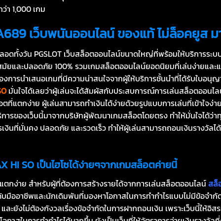
กว่า 1,000 เกม
TGA689
เว็บพนันออนไลน์ ของแท้ ไม่ล็อคยูส 
ตลอดทั้งวัน PGSLOT เว็บสล็อตออนไลน์ขนาดใหญ่ที่พร้อมให้บริการระ
นสมัยและปลอดภัย 100% รวมเกมสล็อตออนไลน์ยอดนิยมที่เล่นง่ายและแ
องของการนำเสนอเกมที่มีความน่าสนใจจากผู้ให้บริการชั้นนำที่ได้รับใบอนุ
SO
มั่นใจได้เลยว่าผู้เล่นจะได้สัมผัสกับประสบการณ์การเล่นสล็อตออนไลน์ที
ตกง่าย ผู้เล่นสามารถทำเงินได้ง่ายด้วยรูปแบบการเล่นที่เข้าใจง่ายแ
บริการของเว็บนี้มาจากบริษัทผู้พัฒนาเกมสล็อตโดยตรง ทำให้มั่นใจได้ว่า
เงินที่มั่นคง ปลอดภัย และรวดเร็ว ทำให้ผู้เล่นสามารถถอนเงินรางวัลได
AX HI SO
เป็นไฮโซได้ง่ายๆจากเกมสล็อตค่ายนี้
แตกง่าย สำหรับผู้ที่ต้องการสร้างรายได้จากการเล่นสล็อตออนไลน์
สล็
ะดับมืออาชีพและนักเดิมพันที่มองหาโอกาสในการทำกำไรแบบไม่มีข้อจำกัด เ
และยังไม่ต้องกังวลเรื่องข้อจำกัดในการฝากถอนเงิน เพราะเว็บนี้ให้อิส
โอกาสในการทำกำไรได้มากขึ้น ยังเป็นเว็บที่ให้อัตราการจ่ายเงินรางวัลที่ค