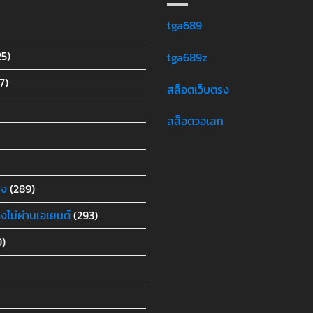
tga689
5)
tga689z
7)
สล็อตเว็บตรง
สล็อตวอเลท
รง
(289)
งไม่ผ่านเอเยนต์
(293)
9)