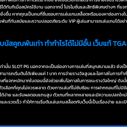
ได้ทันทีเมื่อสมัครใช้งาน นอกจากนี้ โปรโมชั่นและสิทธิพิเศษต่างๆ ที่แจก
ากยิ่งขึ้น หากคุณเป็นคนที่ชื่นชอบการเล่นเกมสล็อตหรือมองหาช่องทางใ
ดิมพันที่ทันสมัยและความปลอดภัยระดับ VIP ผู้เล่นสามารถเล่นเกมได้อย
บนัสคูณพันเท่า
ทำกำไรได้ไม่มีอั้น เว็บแท้ T
89 เท่านั้น SLOT PG นอกจากจะเป็นช่องทางการเล่นที่สนุกสนานแล้ว ยังเ
 ก็สามารถเริ่มต้นได้เพียงแค่ 1 บาท การจ่ายรางวัลสูงและโอกาสในการทำกำ
ิเศษที่แจกหนักมากในตอนนี้ยังช่วยเพิ่มโอกาสในการชนะรางวัลใหญ่ ดังน
ัวเลือกที่คุณไม่ควรพลาด ด้วยการเล่นที่ไม่ซับซ้อน การฝากถอนที่ไม่มีข
งทุนได้ง่าย และรับผลตอบแทนสูง ตัวเกมที่หลากหลายและมีความแปลกใหม่จะ
กและรวดเร็ว ทำให้การเริ่มต้นเล่นเกมสล็อตกับเว็บนี้เป็นเรื่องง่าย และเปิ