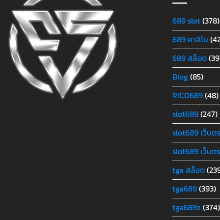
689 slot
(378)
689 คาสิโน
(42
689 สล็อต
(39
Blog
(85)
RICO689
(48)
slot689
(247)
slot689 เว็บต
slot689 เว็บตร
tga สล็อต
(23
tga689
(393)
tga689z
(374)