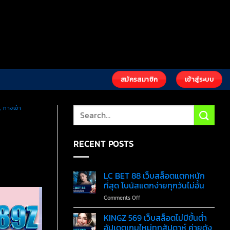
สมัครสมาชิก
เข้าสู่ระบบ
,
ทางเข้า
RECENT POSTS
LC BET 88 เว็บสล็อตแตกหนัก
ที่สุด โบนัสแตกง่ายทุกวันไม่อั้น
on
Comments Off
LC
BET
KINGZ 569 เว็บสล็อตไม่มีขั้นต่ำ
88
อัปเดตเกมใหม่ทุกสัปดาห์ ค่ายดัง