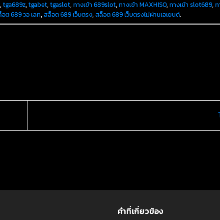
,
tga689z
,
tgabet
,
tgaslot
,
ทางเข้า 689slot
,
ทางเข้า MAXHISO
,
ทางเข้า slot689
,
ท
็อต 689 วอ เลท
,
สล็อต 689 เว็บตรง
,
สล็อต 689 เว็บตรงไม่ผ่านเอเยนต์
.
คำที่เกี่ยวข้อง