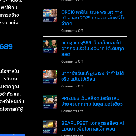
สร้าง
นิยม
H1SLOT
แตก
กำไร
ฟรีให้กับ
บา
ง่าย
OK918 คาสิโน true wallet ทาง
จริง
นการสร้าง
คา
คุณภาพ
เข้าล่าสุด 2025 ทดลองเล่นฟรี ไม่
ร่า
สูง
่างสบายใจ
จำกัด
true
ไว้
on
Comments Off
wallet
ใน
OK918
เว็บ
เว็บ
คา
ตรง
hengheng569 เว็บสล็อตออโต้
เดียว
GA689
สิโน
รวม
ฝากถอนเร็วใน 3 วินาที ได้เต็มทุก
true
ค่าย
ยอด
wallet
ชั้น
on
Comments Off
ทาง
นำ
hengheng569
เข้า
เล่น
ป็นโอกาสใน
เว็บ
ล่าสุด
บาคาร่าเว็บแท้ gtx159 ทำกำไรได้
ง่าย
สล็อต
2025
ได้
ไรที่ง่าย
จริง แม้ไม่ใช่เซียน
ออ
ทดลอง
เงิน
ั้น หากคุณ
on
Comments Off
โต้
เล่น
จริง
บา
ฝาก
ฟรี
้อจำกัด และ
คา
PRIZ888 เว็บสล็อตมือถือ เล่น
ถอน
ไม่
ทำให้ผู้เล่น
ร่า
เร็ว
ง่ายครบทุกเกม ในยูสเซอร์เดียว
จำกัด
เว็บ
ใน
ดโอกาสให้ผู้
on
Comments Off
แท้
3
PRIZ888
gtx159
วินาที
เว็บ
BEARUPBET แจกสูตรสล็อต AI
ทำ
ได้
สล็อต
กำไร
แม่นยำ เพิ่มโอกาสแจ็คพอต
เต็ม
มือ
ได้
ทุก
on
Comments Off