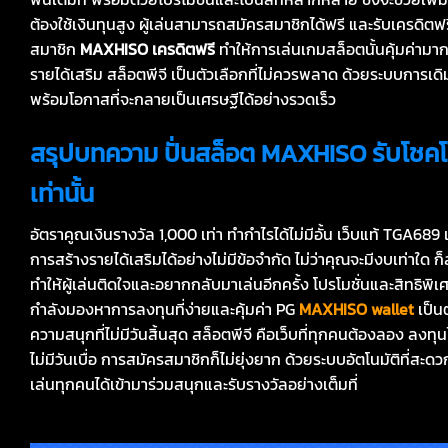
ต้องใช้เงินทุนสูง ผู้เล่นสามารถสมัครสมาชิกได้ฟรี และรับเครดิตฟรี
สมาชิก
MAXHISO
เครดิตฟรี
ทำให้การเล่นเกมสล็อตนั้นคุ้มค่าม
รายได้เสริม สล็อตพีจี เป็นตัวเลือกที่ไม่ควรพลาด ด้วยระบบการเ
พร้อมโอกาสที่จะกลายเป็นเศรษฐีได้อย่างรวดเร็ว
สรุปบทความ
ปั่นสล็อต MAXHISO
รับโชคโ
เท่านั้น
อัตราคูณเงินรางวัล 1,000 เท่า ทำกำไรได้ไม่มีอั้น เว็บแท้ TGA6
การสร้างรายได้เสริมได้อย่างไม่มีข้อจำกัด ไม่ว่าคุณจะมีงบเท่าใด
ทำให้ผู้เล่นติดใจและอยากกลับมาเล่นอีกครั้ง โปรโมชั่นและสิทธิพ
กำลังมองหาการลงทุนที่ง่ายและคุ้มค่า PG
MAXHISO wallet
เป็นต
ความสนุกที่ไม่มีวันสิ้นสุด สล็อตพีจี คือเว็บที่ทุกคนต้องลอง ล
ไม่มีวันเบื่อ การสมัครสมาชิกก็ไม่ยุ่งยาก ด้วยระบบอัตโนมัติที่สะดว
เล่นทุกคนได้เข้ามาร่วมสนุกและรับรางวัลอย่างเต็มที่