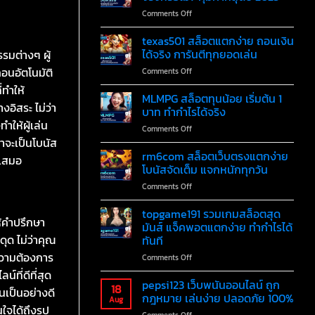
ตรง
มือ
on
Comments Off
อันดับ
ถือ
JOOX928
1
และ
ทดลอง
texas501 สล็อตแตกง่าย ถอนเงิน
รวม
คอมพิวเตอร์
เล่น
เกม
ได้จริง การันตีทุกยอดเล่น
รมต่างๆ ผู้
สล็อต
สล็อต
อนอัตโนมัติ
on
Comments Off
ฟรี
ทุก
texas501
ดี
ค่าย
่ทำให้
สล็อต
MLMPG สล็อตทุนน้อย เริ่มต้น 1
จริง
ดัง
อิสระ ไม่ว่า
แตก
หรือ
บาท ทำกำไรได้จริง
โบนัส
ง่าย
ไม่?
แตก
ให้ผู้เล่น
on
Comments Off
ถอน
คุ้ม
ง่าย
MLMPG
าจะเป็นโบนัส
เงิน
ค่าที่
สล็อต
rm6com สล็อตเว็บตรงแตกง่าย
ได้
สุด
้เสมอ
ทุน
จริง
โบนัสจัดเต็ม แจกหนักทุกวัน
ปี
น้อย
กา
2025
on
Comments Off
เริ่ม
รัน
rm6com
ต้น
ตี
สล็อต
topgame191 รวมเกมสล็อตสุด
1
ทุก
ห้คำปรึกษา
เว็บ
บาท
มันส์ แจ็คพอตแตกง่าย ทำกำไรได้
ยอด
ตรง
ทำ
ุด ไม่ว่าคุณ
ทันที
เล่น
แตก
กำไร
ความต้องการ
on
Comments Off
ง่าย
ได้
topgame191
โบนัส
จริง
์ที่ดีที่สุด
รวม
จัด
pepsi123 เว็บพนันออนไลน์ ถูก
18
นเป็นอย่างดี
เกม
เต็ม
กฎหมาย เล่นง่าย ปลอดภัย 100%
Aug
สล็อต
แจก
ใจได้ถึงรูป
on
Comments Off