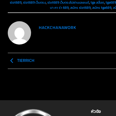
slot689
,
slot689 เว็บตรง
,
slot689 เว็บตรงไม่ผ่านเอเยนต์
,
tga สล็อต
,
tga689
บา คา ร่า 689
,
สมัคร slot689
,
สมัคร tga689
,
สล
HACKCHANAWORK
TIERRICH
หัวข้อ