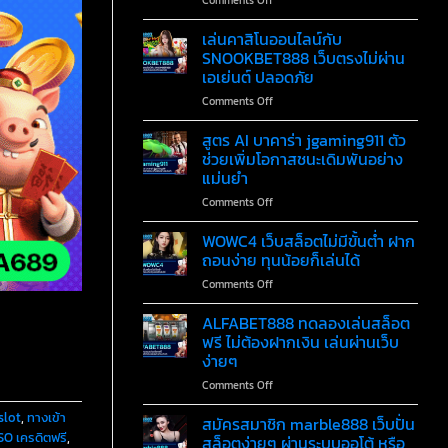
ถือ
จริง
ยอด
BEARUPBET
เล่น
แม้
แจก
เล่นคาสิโนออนไลน์กับ
ง่าย
ไม่ใช่
สูตร
ครบ
SNOOKBET888 เว็บตรงไม่ผ่าน
เซียน
สล็อต
ทุก
เอเย่นต์ ปลอดภัย
AI
เกม
on
Comments Off
แม่นยำ
ใน
เล่น
เพิ่ม
ยูสเซอร์
คา
โอ
สูตร AI บาคาร่า jgaming911 ตัว
เดียว
สิ
กา
ช่วยเพิ่มโอกาสชนะเดิมพันอย่าง
โน
ส
แม่นยำ
ออนไลน์
แจ็ค
on
Comments Off
กับ
พอต
สูตร
SNOOKBET888
AI
เว็บ
WOWC4 เว็บสล็อตไม่มีขั้นต่ำ ฝาก
บา
ตรง
ถอนง่าย ทุนน้อยก็เล่นได้
คา
ไม่
on
Comments Off
ร่า
ผ่าน
WOWC4
jgaming911
เอเย่นต์
เว็บ
ALFABET888 ทดลองเล่นสล็อต
ตัว
ปลอดภัย
สล็อต
ช่วย
ฟรี ไม่ต้องฝากเงิน เล่นผ่านเว็บ
ไม่มี
เพิ่ม
ง่ายๆ
ขั้น
โอกาส
on
Comments Off
ต่ำ
ชนะ
ALFABET888
ฝาก
เดิม
slot
,
ทางเข้า
ทดลอง
ถอน
สมัครสมาชิก marble888 เว็บปั่น
พัน
เล่น
ง่าย
O เครดิตฟรี
,
สล็อตง่ายๆ ผ่านระบบออโต้ หรือ
อย่าง