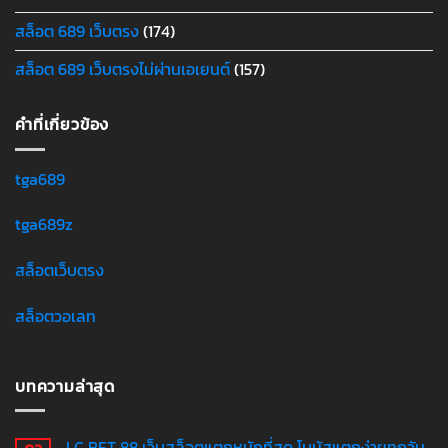
สล็อต 689 เว็บตรง
(174)
สล็อต 689 เว็บตรงไม่ผ่านเอเยนต์
(157)
คำที่เกี่ยวข้อง
tga689
tga689z
สล็อตเว็บตรง
สล็อตวอเลท
บทความล่าสุด
LC BET 88 เว็บสล็อตแตกหนักที่สุด โบนัสแตกง่ายทุกวัน