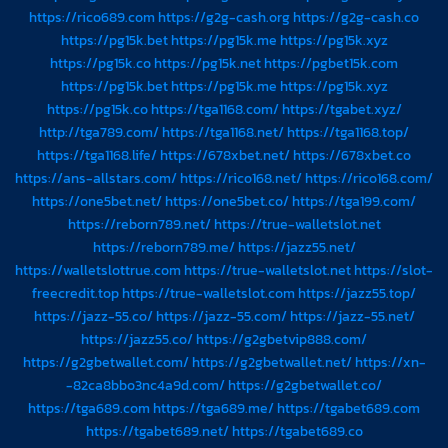
แตก
ก็
https://rico689.com
https://g2g-cash.org
https://g2g-cash.co
หนัก
ลุ้น
https://pg15k.bet
https://pg15k.me
https://pg15k.xyz
เล่น
รางวัล
ง่าย
https://pg15k.co
https://pg15k.net
https://pgbet15k.com
ใหญ่
บน
ได้
https://pg15k.bet
https://pg15k.me
https://pg15k.xyz
มือ
https://pg15k.co
https://tga1168.com/
https://tgabet.xyz/
ถือ
และ
http://tga789.com/
https://tga1168.net/
https://tga1168.top/
คอมพิวเตอร์
https://tga1168.life/
https://678xbet.net/
https://678xbet.co
https://ans-allstars.com/
https://rico168.net/
https://rico168.com/
https://one5bet.net/
https://one5bet.co/
https://tga199.com/
https://reborn789.net/
https://true-walletslot.net
https://reborn789.me/
https://jazz55.net/
https://walletslottrue.com
https://true-walletslot.net
https://slot-
freecredit.top
https://true-walletslot.com
https://jazz55.top/
https://jazz-55.co/
https://jazz-55.com/
https://jazz-55.net/
https://jazz55.co/
https://g2gbetvip888.com/
https://g2gbetwallet.com/
https://g2gbetwallet.net/
https://xn-
-82ca8bbo3nc4a9d.com/
https://g2gbetwallet.co/
https://tga689.com
https://tga689.me/
https://tgabet689.com
https://tgabet689.net/
https://tgabet689.co