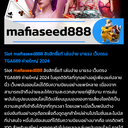
Slot mafiaseed888
ลิขสิทธิ์แท้ เล่นง่าย มาแรง
เว็บตรง
TGA689
ค่ายใหญ่ 2024
Slot
mafiaseed888
ลิขสิทธิ์แท้ เล่นง่าย มาแรง เว็บตรง
TGA689 ค่ายใหญ่ 2024 ในยุคดิจิทัลที่ทุกอย่างอยู่เพียงแค่ปลาย
นิ้ว เว็บพนันออนไลน์ได้รับความนิยมอย่างแพร่หลาย เนื่องจาก
สามารถเข้าถึงง่ายและให้ความสะดวกสบายแก่ผู้ใช้งาน การเล่น
พนันในรูปแบบออนไลน์ได้เปลี่ยนมุมมองของการเสี่ยงโชคให้เป็น
ความสนุกที่เข้าถึงได้ทุกที่ทุกเวลา โดยเฉพาะเมื่อเว็บพนันต่าง
แข่งขันกันอย่างดุเดือดเพื่อดึงดูดลูกค้าใหม่ผ่านโปรโมชั่นและโบนัส
ที่น่าสนใจ หนึ่งในข้อเสนอที่ได้รับความนิยมอย่างมากคือ เครดิตฟรี
100 สำหรับยูสใหม่ หากคุณยังไม่เคยลองเล่นพนันออนไลน์ การได้