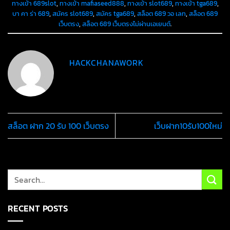
ทางเข้า 689slot
,
ทางเข้า mafiaseed888
,
ทางเข้า slot689
,
ทางเข้า tga689
,
บา คา ร่า 689
,
สมัคร slot689
,
สมัคร tga689
,
สล็อต 689 วอ เลท
,
สล็อต 689
เว็บตรง
,
สล็อต 689 เว็บตรงไม่ผ่านเอเยนต์
.
HACKCHANAWORK
สล็อต ฝาก 20 รับ 100 เว็บตรง
เว็บฝาก10รับ100ใหม่
RECENT POSTS