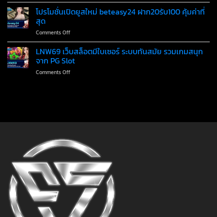
ปั่น
เล่น
เว็บ
โปรโมชั่นเปิดยูสใหม่ beteasy24 ฝาก20รับ100 คุ้มค่าที่
สล็อต
ผ่าน
สล็อต
ง่ายๆ
สุด
เว็บ
แท้
ผ่าน
ง่ายๆ
on
Comments Off
รวม
ระบบ
โปร
ทุก
ออ
โม
ค่าย
LNW69 เว็บสล็อตมีใบเซอร์ ระบบทันสมัย รวมเกมสนุก
โต้
ชั่น
ดัง
จาก PG Slot
หรือ
เปิด
เล่น
แอด
on
Comments Off
ยูส
ฟรี
ไลน์
LNW69
ใหม่
ทุก
เว็บ
beteasy24
เกม
สล็อต
ฝาก20รับ100
มี
คุ้ม
ใบ
ค่าที่
เซอร์
สุด
ระบบ
ทัน
สมัย
รวม
เกม
สนุก
จาก
PG
Slot