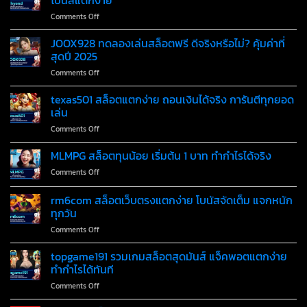
โบนัสแตกง่าย
ตรง
น้อย
on
Comments Off
แตก
ก็
hyend
หนัก
ลุ้น
สล็อต
JOOX928 ทดลองเล่นสล็อตฟรี ดีจริงหรือไม่? คุ้มค่าที่
เล่น
รางวัล
เว็บ
ง่าย
สุดปี 2025
ใหญ่
ตรง
บน
ได้
on
Comments Off
อันดับ
มือ
JOOX928
1
ถือ
ทดลอง
texas501 สล็อตแตกง่าย ถอนเงินได้จริง การันตีทุกยอด
รวม
และ
เล่น
เกม
เล่น
คอมพิวเตอร์
สล็อต
สล็อต
on
Comments Off
ฟรี
ทุก
texas501
ดี
ค่าย
สล็อต
MLMPG สล็อตทุนน้อย เริ่มต้น 1 บาท ทำกำไรได้จริง
จริง
ดัง
แตก
หรือ
โบนัส
on
Comments Off
ง่าย
ไม่?
แตก
MLMPG
ถอน
คุ้ม
ง่าย
สล็อต
rm6com สล็อตเว็บตรงแตกง่าย โบนัสจัดเต็ม แจกหนัก
เงิน
ค่าที่
ทุน
ได้
ทุกวัน
สุด
น้อย
จริง
ปี
on
Comments Off
เริ่ม
กา
2025
rm6com
ต้น
รัน
สล็อต
1
topgame191 รวมเกมสล็อตสุดมันส์ แจ็คพอตแตกง่าย
ตี
เว็บ
บาท
ทำกำไรได้ทันที
ทุก
ตรง
ทำ
ยอด
on
Comments Off
แตก
กำไร
เล่น
topgame191
ง่าย
ได้