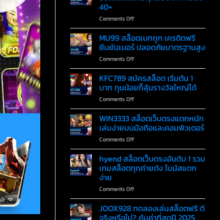
เว็บ
40+
สล็อต
on
Comments Off
แตก
KINGZ
หนัก
569
ที่สุด
MU99 สล็อตเบทถูก เครดิตฟรี
เว็บ
โบนัส
ยืนยันเบอร์ ปลอดภัยมาตรฐานสูง
สล็อต
แตก
on
Comments Off
ไม่มี
ง่าย
MU99
ขั้น
ทุก
สล็อต
KFC789 สมัครสล็อต เริ่มต้น 1
ต่ำ
วัน
เบท
อัปเดต
บาท ทุนน้อยก็ลุ้นรางวัลใหญ่ได้
ไม่
ถูก
เกม
อั้น
on
Comments Off
เครดิต
ใหม่
KFC789
ฟรี
ทุก
สมัคร
WIN3333 สล็อตเว็บตรงแตกหนัก
ยืนยัน
สัปดาห์
สล็อต
เบอร์
เล่นง่ายบนมือถือและคอมพิวเตอร์
ค่าย
เริ่ม
ปลอดภัย
ดัง
on
Comments Off
ต้น
มาตรฐาน
40+
WIN3333
1
สูง
สล็อต
hyend สล็อตเว็บตรงอันดับ 1 รวม
บาท
เว็บ
ทุน
เกมสล็อตทุกค่ายดัง โบนัสแตก
ตรง
น้อย
ง่าย
แตก
ก็
on
Comments Off
หนัก
ลุ้น
hyend
เล่น
รางวัล
สล็อต
ง่าย
JOOX928 ทดลองเล่นสล็อตฟรี ดี
ใหญ่
เว็บ
บน
จริงหรือไม่? คุ้มค่าที่สุดปี 2025
ได้