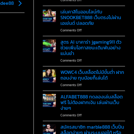
ถือ
จริง
ndee88
ยอด
BEARUPBET
เล่น
แม้
แจก
เล่นคาสิโนออนไลน์กับ
ง่าย
ไม่ใช่
สูตร
ครบ
SNOOKBET888 เว็บตรงไม่ผ่าน
เซียน
สล็อต
ทุก
เอเย่นต์ ปลอดภัย
AI
เกม
on
Comments Off
แม่นยำ
ใน
เล่น
เพิ่ม
ยูสเซอร์
คา
โอ
สูตร AI บาคาร่า jgaming911 ตัว
เดียว
สิ
กา
ช่วยเพิ่มโอกาสชนะเดิมพันอย่าง
โน
ส
แม่นยำ
ออนไลน์
แจ็ค
on
Comments Off
กับ
พอต
สูตร
SNOOKBET888
AI
เว็บ
WOWC4 เว็บสล็อตไม่มีขั้นต่ำ ฝาก
บา
ตรง
ถอนง่าย ทุนน้อยก็เล่นได้
คา
ไม่
on
Comments Off
ร่า
ผ่าน
WOWC4
jgaming911
เอเย่นต์
เว็บ
ALFABET888 ทดลองเล่นสล็อต
ตัว
ปลอดภัย
สล็อต
ช่วย
ฟรี ไม่ต้องฝากเงิน เล่นผ่านเว็บ
ไม่มี
เพิ่ม
ง่ายๆ
ขั้น
โอกาส
on
Comments Off
ต่ำ
ชนะ
ALFABET888
ฝาก
เดิม
ทดลอง
ถอน
สมัครสมาชิก marble888 เว็บปั่น
พัน
เล่น
ง่าย
สล็อตง่ายๆ ผ่านระบบออโต้ หรือ
อย่าง