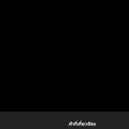
คำที่เกี่ยวข้อง