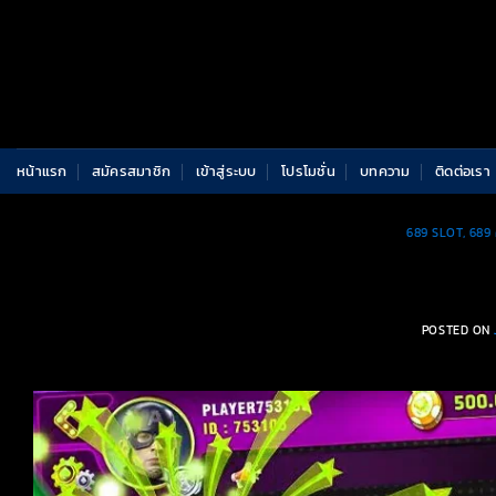
Skip
to
content
หน้าแรก
สมัครสมาชิก
เข้าสู่ระบบ
โปรโมชั่น
บทความ
ติดต่อเรา
689 SLOT
,
689 
POSTED ON