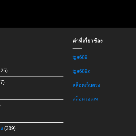
คำที่เกี่ยวข้อง
tga689
425)
tga689z
7)
สล็อตเว็บตรง
สล็อตวอเลท
)
รง
(289)