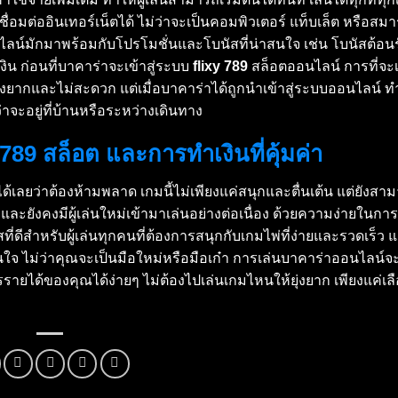
เชื่อมต่ออินเทอร์เน็ตได้ ไม่ว่าจะเป็นคอมพิวเตอร์ แท็บเล็ต หรือส
น์มักมาพร้อมกับโปรโมชั่นและโบนัสที่น่าสนใจ เช่น โบนัสต้อนร
งิน ก่อนที่บาคาร่าจะเข้าสู่ระบบ
flixy 789
สล็อตออนไลน์ การที่จะเ
งยากและไม่สะดวก แต่เมื่อบาคาร่าได้ถูกนำเข้าสู่ระบบออนไลน์ ทำใ
่าจะอยู่ที่บ้านหรือระหว่างเดินทาง
789 สล็อต และการทำเงินที่คุ้มค่า
ด้เลยว่าต้องห้ามพลาด เกมนี้ไม่เพียงแค่สนุกและตื่นเต้น แต่ยังสา
ละยังคงมีผู้เล่นใหม่เข้ามาเล่นอย่างต่อเนื่อง ด้วยความง่ายในกา
ที่ดีสำหรับผู้เล่นทุกคนที่ต้องการสนุกกับเกมไพ่ที่ง่ายและรวดเร็
าสนใจ ไม่ว่าคุณจะเป็นมือใหม่หรือมือเก๋า การเล่นบาคาร่าออนไลน์จ
รรายได้ของคุณได้ง่ายๆ ไม่ต้องไปเล่นเกมไหนให้ยุ่งยาก เพียงแค่เ