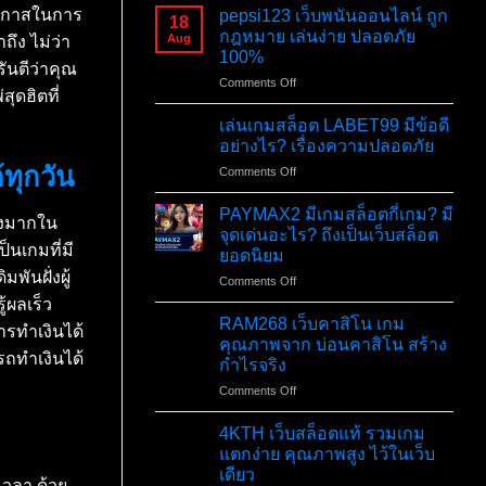
รวม
จัด
ะโอกาสในการ
pepsi123 เว็บพนันออนไลน์ ถูก
18
เกม
เต็ม
กฎหมาย เล่นง่าย ปลอดภัย
Aug
ึง ไม่ว่า
สล็อต
แจก
100%
สุด
หนัก
ันตีว่าคุณ
on
Comments Off
มันส์
ทุก
ุดฮิตที่
pepsi123
แจ็ค
วัน
เว็บ
พอต
เล่นเกมสล็อต LABET99 มีข้อดี
พนัน
แตก
อย่างไร? เรื่องความปลอดภัย
ออนไลน์
ง่าย
ทุกวัน
on
Comments Off
ถูก
ทำ
เล่น
กฎหมาย
กำไร
เกม
เล่น
PAYMAX2 มีเกมสล็อตกี่เกม? มี
ได้
่างมากใน
สล็อต
ง่าย
ทันที
จุดเด่นอะไร? ถึงเป็นเว็บสล็อต
LABET99
ปลอดภัย
็นเกมที่มี
ยอดนิยม
มี
100%
มพันฝั่งผู้
on
Comments Off
ข้อดี
PAYMAX2
อย่างไร?
้ผลเร็ว
มี
เรื่อง
RAM268 เว็บคาสิโน เกม
ารทำเงินได้
เกม
ความ
คุณภาพจาก บ่อนคาสิโน สร้าง
สล็อต
ปลอดภัย
ารถทำเงินได้
กำไรจริง
กี่
on
Comments Off
เกม?
RAM268
มี
เว็บ
จุด
4KTH เว็บสล็อตแท้ รวมเกม
คา
เด่น
แตกง่าย คุณภาพสูง ไว้ในเว็บ
สิโน
อะไร?
เดียว
เกม
ถึง
เวลา ด้วย