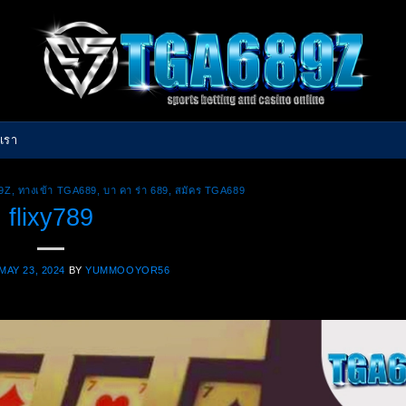
อเรา
9Z
,
ทางเข้า TGA689
,
บา คา ร่า 689
,
สมัคร TGA689
flixy789
MAY 23, 2024
BY
YUMMOOYOR56