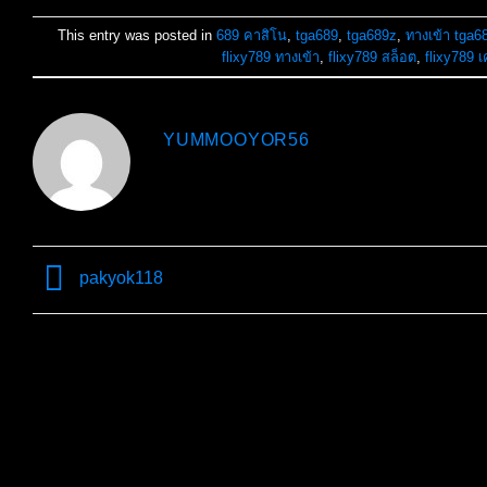
This entry was posted in
689 คาสิโน
,
tga689
,
tga689z
,
ทางเข้า tga6
flixy789 ทางเข้า
,
flixy789 สล็อต
,
flixy789 เ
YUMMOOYOR56
pakyok118