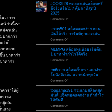
สล็อต
ง่าย
ได้
JOOX928 ทดลองเล่นสล็อตฟรี
เว็บ
บน
ดีจริงหรือไม่? คุ้มค่าที่สุดปี
ตรง
มือ
2025
อันดับ
ถือ
างในวงการ
on
Comments Off
1
และ
JOOX928
รวม
น์ วันนี้เรา
คอมพิวเตอร์
ทดลอง
เกม
texas501 สล็อตแตกง่าย ถอน
สมัครเล่น
เล่น
สล็อต
เงินได้จริง การันตีทุกยอดเล่น
สล็อต
ต้มมากกว่า
ทุก
on
Comments Off
ฟรี
ค่าย
เก๋าก็
texas501
ดี
ดัง
สล็อต
่หลากหลาย
จริง
MLMPG สล็อตทุนน้อย เริ่มต้น
โบนัส
แตก
หรือ
แตก
1 บาท ทำกำไรได้จริง
ขึ้น บาคาร่า
ง่าย
ไม่?
ง่าย
on
Comments Off
ถอน
 บาคาร่า
คุ้ม
MLMPG
เงิน
ค่าที่
สล็อต
ได้
rm6com สล็อตเว็บตรงแตกง่าย
สุด
ทุน
จริง
โบนัสจัดเต็ม แจกหนักทุกวัน
ปี
น้อย
กา
2025
on
Comments Off
เริ่ม
รัน
rm6com
ต้น
ตี
สล็อต
1
topgame191 รวมเกมสล็อตสุด
าร่าให้ผู้
ทุก
เว็บ
บาท
มันส์ แจ็คพอตแตกง่าย ทำกำไร
ยอด
บบความ
ตรง
ทำ
เล่น
ได้ทันที
แตก
กำไร
ผู้เล่น
on
Comments Off
ง่าย
ได้
ั่นและ
topgame191
โบนัส
จริง