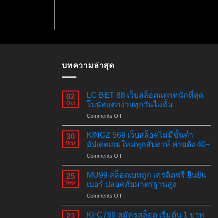
LNW69
beteasy24
เว็บ
ฝาก20รับ100
สล็อต
คุ้ม
มี
ค่าที่
ใบ
สุด
เซอร์
ระบบ
ทัน
บทความล่าสุด
สมัย
รวม
เกม
สนุก
LC BET 88 เว็บสล็อตแตกหนักที่สุด
02
จาก
Oct
โบนัสแตกง่ายทุกวันไม่อั้น
PG
on
Comments Off
Slot
LC
BET
KINGZ 569 เว็บสล็อตไม่มีขั้นต่ำ
30
88
Sep
อัปเดตเกมใหม่ทุกสัปดาห์ ค่ายดัง 40+
เว็บ
on
Comments Off
สล็อต
KINGZ
แตก
569
หนัก
MU99 สล็อตเบทถูก เครดิตฟรี ยืนยัน
25
เว็บ
ที่สุด
Sep
เบอร์ ปลอดภัยมาตรฐานสูง
สล็อต
โบนัส
on
Comments Off
ไม่มี
แตก
MU99
ขั้น
ง่าย
สล็อต
ต่ำ
KFC789 สมัครสล็อต เริ่มต้น 1 บาท
ทุก
23