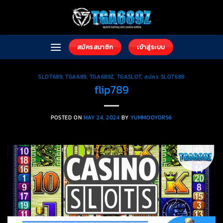
Skip
to
content
สมัครสมาชิก
เข้าสู่ระบบ
SLOT689
,
TGA689
,
TGA689Z
,
TGASLOT
,
สมัคร SLOT689
flip789
POSTED ON
MAY 24, 2024
BY
YUMMOOYOR56