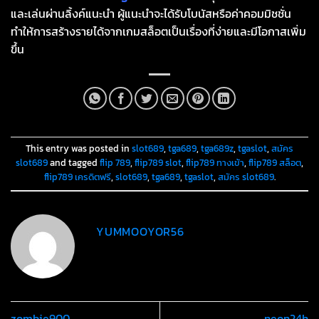
และเล่นผ่านลิ้งค์แนะนำ ผู้แนะนำจะได้รับโบนัสหรือค่าคอมมิชชั่น
ทำให้การสร้างรายได้จากเกมสล็อตเป็นเรื่องที่ง่ายและมีโอกาสเพิ่ม
ขึ้น
This entry was posted in
slot689
,
tga689
,
tga689z
,
tgaslot
,
สมัคร
slot689
and tagged
flip 789
,
flip789 slot
,
flip789 ทางเข้า
,
flip789 สล็อต
,
flip789 เครดิตฟรี
,
slot689
,
tga689
,
tgaslot
,
สมัคร slot689
.
YUMMOOYOR56
zombie900
neon24h