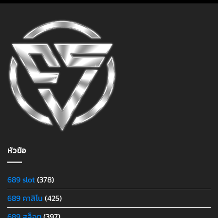
เซอร์
สุด
ระบบ
ทัน
สมัย
รวม
เกม
สนุก
จาก
PG
Slot
หัวข้อ
689 slot
(378)
689 คาสิโน
(425)
689 สล็อต
(397)