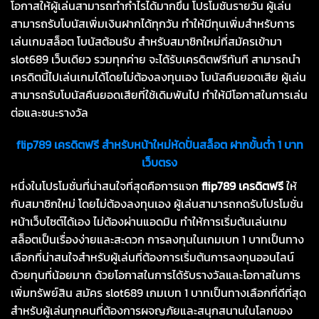
โอกาสให้ผู้เล่นสามารถทำกำไรได้มากขึ้น โปรโมชั่นรายวัน ผู้เล่น
สามารถรับโบนัสเพิ่มเงินฝากได้ทุกวัน ทำให้มีทุนเพิ่มสำหรับการ
เล่นเกมสล็อต โบนัสต้อนรับ สำหรับสมาชิกใหม่ที่สมัครเข้ามา
slot689 เว็บเดียว รวมทุกค่าย จะได้รับเครดิตฟรีทันที สามารถนำ
เครดิตนี้ไปเล่นเกมได้โดยไม่ต้องลงทุนเอง โบนัสคืนยอดเสีย ผู้เล่น
สามารถรับโบนัสคืนยอดเสียที่ใช้เดิมพันไป ทำให้มีโอกาสในการเล่น
ต่อและชนะรางวัล
flip789 เครดิตฟรี สำหรับหน้าใหม่หัดปั่นสล็อต ฝากขั้นต่ำ 1 บาท
เว็บตรง
หนึ่งในโปรโมชั่นที่น่าสนใจที่สุดคือการแจก
flip789 เครดิตฟรี
ให้
กับสมาชิกใหม่ โดยไม่ต้องลงทุนเอง ผู้เล่นสามารถกดรับโปรโมชั่น
หน้าเว็บไซต์ได้เอง ไม่ต้องผ่านแอดมิน ทำให้การเริ่มต้นเล่นเกม
สล็อตเป็นเรื่องง่ายและสะดวก การลงทุนในเกมเบท 1 บาทเป็นทาง
เลือกที่น่าสนใจสำหรับผู้เล่นที่ต้องการเริ่มต้นการลงทุนออนไลน์
ด้วยทุนที่น้อยมาก ด้วยโอกาสในการได้รับรางวัลและโอกาสในการ
เพิ่มทรัพย์สิน สมัคร slot689 เกมเบท 1 บาทเป็นทางเลือกที่ดีที่สุด
สำหรับผู้เล่นทุกคนที่ต้องการผจญภัยและสนุกสนานในโลกของ