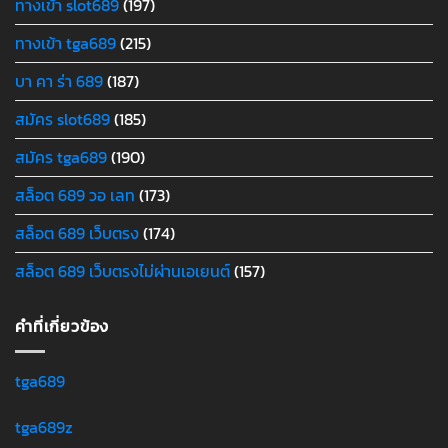
ทางเข้า slot689
(197)
ทางเข้า tga689
(215)
บา คา ร่า 689
(187)
สมัคร slot689
(185)
สมัคร tga689
(190)
สล็อต 689 วอ เลท
(173)
สล็อต 689 เว็บตรง
(174)
สล็อต 689 เว็บตรงไม่ผ่านเอเยนต์
(157)
คำที่เกี่ยวข้อง
tga689
tga689z