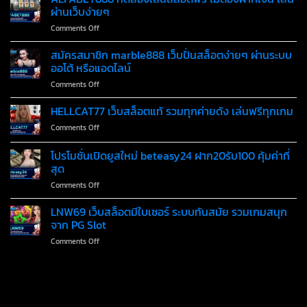
สล็อต
ช่วย
ผ่านเว็บง่ายๆ
ปลอดภัย
ไม่มี
เพิ่ม
on
Comments Off
ขั้น
โอกาส
ALFABET888
ต่ำ
ชนะ
ทดลอง
สมัครสมาชิก marble888 เว็บปั่นสล็อตง่ายๆ ผ่านระบบ
ฝาก
เดิม
เล่น
ถอน
ออโต้ หรือแอดไลน์
พัน
สล็อต
ง่าย
อย่าง
on
Comments Off
ฟรี
ทุน
แม่นยำ
สมัคร
ไม่
น้อย
สมาชิก
HELLCAT77 เว็บสล็อตแท้ รวมทุกค่ายดัง เล่นฟรีทุกเกม
ต้อง
ก็
marble888
ฝาก
เล่น
on
Comments Off
เว็บ
เงิน
ได้
HELLCAT77
ปั่น
เล่น
เว็บ
โปรโมชั่นเปิดยูสใหม่ beteasy24 ฝาก20รับ100 คุ้มค่าที่
สล็อต
ผ่าน
สล็อต
ง่ายๆ
สุด
เว็บ
แท้
ผ่าน
ง่ายๆ
on
Comments Off
รวม
ระบบ
โปร
ทุก
ออ
โม
ค่าย
LNW69 เว็บสล็อตมีใบเซอร์ ระบบทันสมัย รวมเกมสนุก
โต้
ชั่น
ดัง
จาก PG Slot
หรือ
เปิด
เล่น
แอด
on
Comments Off
ยูส
ฟรี
ไลน์
LNW69
ใหม่
ทุก
เว็บ
beteasy24
เกม
สล็อต
ฝาก20รับ100
มี
คุ้ม
ใบ
ค่าที่