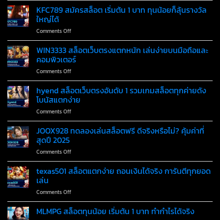
ง่าย
สล็อต
KFC789 สมัครสล็อต เริ่มต้น 1 บาท ทุนน้อยก็ลุ้นรางวัล
ต่ำ
ทุก
เบท
อัปเดต
ใหญ่ได้
วัน
ถูก
เกม
ไม่
on
Comments Off
เครดิต
ใหม่
อั้น
KFC789
ฟรี
ทุก
สมัคร
WIN3333 สล็อตเว็บตรงแตกหนัก เล่นง่ายบนมือถือและ
ยืนยัน
สัปดาห์
สล็อต
เบอร์
คอมพิวเตอร์
ค่าย
เริ่ม
ปลอดภัย
ดัง
on
Comments Off
ต้น
มาตรฐาน
40+
WIN3333
1
สูง
สล็อต
hyend สล็อตเว็บตรงอันดับ 1 รวมเกมสล็อตทุกค่ายดัง
บาท
เว็บ
ทุน
โบนัสแตกง่าย
ตรง
น้อย
on
Comments Off
แตก
ก็
hyend
หนัก
ลุ้น
สล็อต
JOOX928 ทดลองเล่นสล็อตฟรี ดีจริงหรือไม่? คุ้มค่าที่
เล่น
รางวัล
เว็บ
ง่าย
สุดปี 2025
ใหญ่
ตรง
บน
ได้
on
Comments Off
อันดับ
มือ
JOOX928
1
ถือ
ทดลอง
texas501 สล็อตแตกง่าย ถอนเงินได้จริง การันตีทุกยอด
รวม
และ
เล่น
เกม
เล่น
คอมพิวเตอร์
สล็อต
สล็อต
on
Comments Off
ฟรี
ทุก
texas501
ดี
ค่าย
สล็อต
MLMPG สล็อตทุนน้อย เริ่มต้น 1 บาท ทำกำไรได้จริง
จริง
ดัง
แตก
หรือ
โบนัส