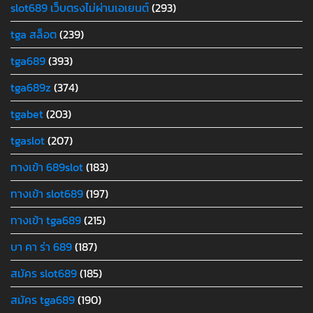
slot689 เว็บตรงไม่ผ่านเอเยนต์
(293)
tga สล็อต
(239)
tga689
(393)
tga689z
(374)
tgabet
(203)
tgaslot
(207)
ทางเข้า 689slot
(183)
ทางเข้า slot689
(197)
ทางเข้า tga689
(215)
บา คา ร่า 689
(187)
สมัคร slot689
(185)
สมัคร tga689
(190)