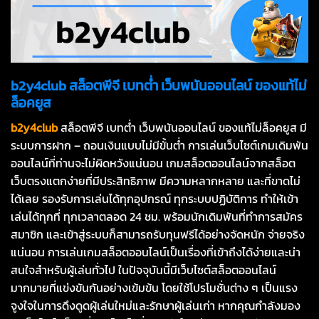
b
2y
4club
สล็อตพีจี เบทต่ำ เว็บพนันออนไลน์ ของแท้ไม่
ล็อคยูส
b
2y
4club
สล็อตพีจี เบทต่ำ เว็บพนันออนไลน์ ของแท้ไม่ล็อคยูส มี
ระบบการฝาก – ถอนเงินแบบไม่มีขั้นต่ำ การเล่นเว็บไซต์เกมเดิมพัน
ออนไลน์ที่ท่านจะไม่ผิดหวังแน่นอน เกมสล็อตออนไลน์จากสล็อต
เว็บตรงแตกง่ายที่มีประสิทธิภาพ มีความหลากหลาย และที่ขาดไม่
ได้เลย รองรับการเล่นได้ทุกอุปกรณ์ ทุกระบบปฏิบัติการ ทำให้เข้า
เล่นได้ทุกที่ ทุกเวลาตลอด 24 ชม. พร้อมนักเดิมพันที่ทำการสมัคร
สมาชิก และเข้าสู่ระบบก็สามารถรับทุนฟรีได้อย่างจัดหนัก จ่ายจริง
แน่นอน การเล่นเกมสล็อตออนไลน์เป็นเรื่องที่เข้าถึงได้ง่ายและน่า
สนใจสำหรับผู้เล่นทั่วไป ในปัจจุบันนี้มีเว็บไซต์สล็อตออนไลน์
มากมายที่แข่งขันกันอย่างเข้มข้น โดยใช้โปรโมชั่นต่าง ๆ เป็นแรง
จูงใจในการดึงดูดผู้เล่นใหม่และรักษาผู้เล่นเก่า หากคุณกำลังมอง