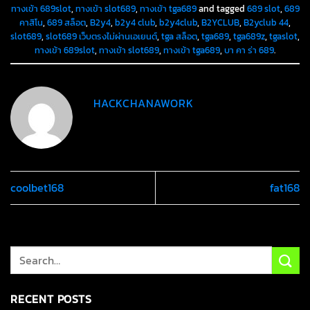
ทางเข้า 689slot
,
ทางเข้า slot689
,
ทางเข้า tga689
and tagged
689 slot
,
689
คาสิโน
,
689 สล็อต
,
B2y4
,
b2y4 club
,
b2y4club
,
B2YCLUB
,
B2yclub 44
,
slot689
,
slot689 เว็บตรงไม่ผ่านเอเยนต์
,
tga สล็อต
,
tga689
,
tga689z
,
tgaslot
,
ทางเข้า 689slot
,
ทางเข้า slot689
,
ทางเข้า tga689
,
บา คา ร่า 689
.
HACKCHANAWORK
coolbet168
fat168
RECENT POSTS