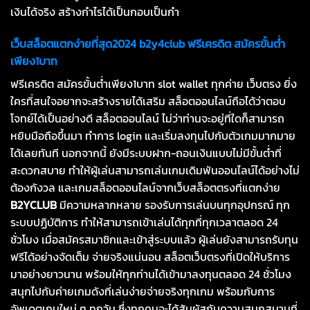
เงินได้จริง สร้างกำไรได้เป็นกอบเป็นกำ
เว็บสล็อตแตกง่ายที่สุด2024 b
2y
4club
ฟรีเครดิต สมัครขั้นต่ำ
เพียง1
บาท
ฟรีเครดิต สมัครขั้นต่ำเพียง1บาท slot wallet ทุกค่าย เว็บตรง ยิ่ง
ใครที่สนใจอยากจะสร้างรายได้เสริม สล็อตออนไลน์ถือได้ว่าตอบ
โจทย์ได้เป็นอย่างดี สล็อตออนไลน์ ไม่ว่าท่านจะอยู่ที่ใดก็สามารถ
หยิบมือถือขึ้นมา ทำการ login และเริ่มลงทุนไปกับตัวเกมมากมาย
ได้เลยทันที นอกจากนี้ ยังมีระบบฝาก-ถอนเงินแบบไม่มีขั้นต่ำที่
สะดวกสบาย ทำให้ผู้เล่นสามารถเล่นเกมเดิมพันออนไลน์ได้อย่างไม่
ต้องกังวล และเกมสล็อตออนไลน์จากเว็บสล็อตตรงที่แตกง่าย
B2YCLUB
มีความหลากหลาย รองรับการเล่นบนทุกอุปกรณ์ ทุก
ระบบปฏิบัติการ ทำให้สามารถเข้าเล่นได้ทุกที่ทุกเวลาตลอด 24
ชั่วโมง เมื่อสมัครสมาชิกและเข้าสู่ระบบแล้ว ผู้เล่นยังสามารถรับทุน
ฟรีได้อย่างจัดเต็ม จ่ายจริงแน่นอน สล็อตเว็บตรงที่เปิดให้บริการ
มาอย่างยาวนาน พร้อมให้ทุกท่านได้เข้ามาลงทุนตลอด 24 ชั่วโมง
สนุกไปกับค่ายเกมดังที่เล่นง่ายจ่ายจริงทุกเกม พร้อมกับการ
อัพเดตเกมใหม่ ๆ ทุกวัน ซึ่งทุกคนจะได้สัมผัสกับความสนุกสนานที่