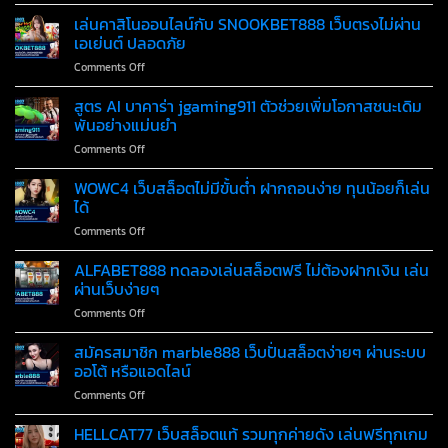
BEARUPBET
เล่น
แม้
ยอด
แจก
เล่นคาสิโนออนไลน์กับ SNOOKBET888 เว็บตรงไม่ผ่าน
ง่าย
ไม่ใช่
สูตร
ครบ
เอเย่นต์ ปลอดภัย
เซียน
สล็อต
ทุก
on
Comments Off
AI
เกม
เล่น
แม่นยำ
ใน
คา
สูตร AI บาคาร่า jgaming911 ตัวช่วยเพิ่มโอกาสชนะเดิม
เพิ่ม
ยูสเซอร์
สิ
โอ
พันอย่างแม่นยำ
เดียว
โน
กา
on
Comments Off
ออนไลน์
ส
สูตร
กับ
แจ็ค
AI
WOWC4 เว็บสล็อตไม่มีขั้นต่ำ ฝากถอนง่าย ทุนน้อยก็เล่น
SNOOKBET888
พอต
บา
เว็บ
ได้
คา
ตรง
on
Comments Off
ร่า
ไม่
WOWC4
jgaming911
ผ่าน
เว็บ
ALFABET888 ทดลองเล่นสล็อตฟรี ไม่ต้องฝากเงิน เล่น
ตัว
เอเย่นต์
สล็อต
ช่วย
ผ่านเว็บง่ายๆ
ปลอดภัย
ไม่มี
เพิ่ม
on
Comments Off
ขั้น
โอกาส
ALFABET888
ต่ำ
ชนะ
ทดลอง
สมัครสมาชิก marble888 เว็บปั่นสล็อตง่ายๆ ผ่านระบบ
ฝาก
เดิม
เล่น
ถอน
ออโต้ หรือแอดไลน์
พัน
สล็อต
ง่าย
อย่าง
on
Comments Off
ฟรี
ทุน
แม่นยำ
สมัคร
ไม่
น้อย
สมาชิก
HELLCAT77 เว็บสล็อตแท้ รวมทุกค่ายดัง เล่นฟรีทุกเกม
ต้อง
ก็
marble888
ฝาก