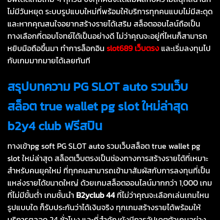
ไม่มีวันหยุด ระบบรูปแบบใหม่ที่พร้อมให้บริการทุกคนแบบไม่มีสะดุด
และหากคุณสนใจอยากสร้างรายได้เสริม สล็อตออนไลน์ถือเป็น
ทางเลือกที่ตอบโจทย์ได้เป็นอย่างดี ไม่ว่าคุณจะอยู่ที่ไหนก็สามารถ
หยิบมือถือขึ้นมา ทำการล็อกอิน
slot689
เว็บตรง
และเริ่มลงทุนไป
กับเกมมากมายได้เลยทันที
สรุปบทความ PG SLOT auto
รวมเว็บ
สล็อต true wallet
pg slot
ใหม่ล่าสุด
b
2y
4 club
ฟรีสปิน
ทางเข้าpg soft PG SLOT auto รวมเว็บสล็อต true wallet pg
slot ใหม่ล่าสุด สล็อตเว็บตรงเป็นช่องทางการสร้างรายได้ที่เหมาะ
สำหรับคนยุคใหม่ ที่ทุกคนสามารถเข้ามาสัมผัสกับการลงทุนที่เป็น
แหล่งรายได้ขนาดใหญ่ ด้วยเกมสล็อตออนไลน์มากกว่า 1,000 เกม
ที่ไม่มีขั้นต่ำ เกมชั้นนำ
B2yclub 44
ที่ไม่ว่าคุณจะเลือกเล่นเกมไหน
รูปแบบใด ก็รับประกันว่าได้เงินจริง ทุกเกมสร้างรายได้พร้อมให้
บริการตลอด 24 ชั่วโมง และที่สำคัญยังมีการอัปเดตตัวเกมอย่าง