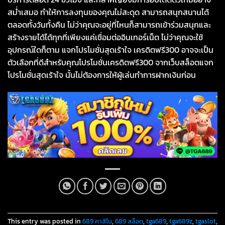
สม่ำเสมอ ทำให้การลงทุนของคุณไม่สะดุด สามารถสนุกสนานได้
ตลอดทั้งวันทั้งคืน ไม่ว่าคุณจะอยู่ที่ไหนก็สามารถเข้าร่วมสนุกและ
สร้างรายได้ได้ทุกที่เพียงแค่เชื่อมต่ออินเทอร์เน็ต ไม่ว่าคุณจะใช้
อุปกรณ์ใดก็ตาม แจกโปรโมชั่นสุดเร้าใจ เครดิตฟรี300 อาจจะเป็น
ตัวเลือกที่ดีสำหรับคุณโปรโมชั่นเครดิตฟรี300 จากเว็บสล็อตแจก
โปรโมชั่นสุดเร้าใจ นั้นไม่ต้องการให้ผู้เล่นทำการฝากเงินก่อน
This entry was posted in
689 คาสิโน
,
689 สล็อต
,
tga689
,
tga689z
,
tgaslot
,