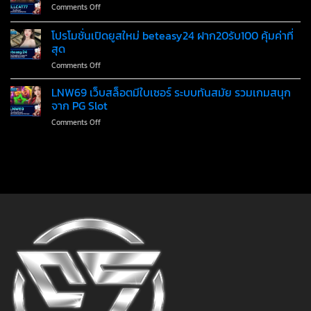
เล่น
on
Comments Off
เว็บ
เงิน
ได้
HELLCAT77
ปั่น
เล่น
เว็บ
โปรโมชั่นเปิดยูสใหม่ beteasy24 ฝาก20รับ100 คุ้มค่าที่
สล็อต
ผ่าน
สล็อต
ง่ายๆ
สุด
เว็บ
แท้
ผ่าน
ง่ายๆ
on
Comments Off
รวม
ระบบ
โปร
ทุก
ออ
โม
ค่าย
LNW69 เว็บสล็อตมีใบเซอร์ ระบบทันสมัย รวมเกมสนุก
โต้
ชั่น
ดัง
จาก PG Slot
หรือ
เปิด
เล่น
แอด
on
Comments Off
ยูส
ฟรี
ไลน์
LNW69
ใหม่
ทุก
เว็บ
beteasy24
เกม
สล็อต
ฝาก20รับ100
มี
คุ้ม
ใบ
ค่าที่
เซอร์
สุด
ระบบ
ทัน
สมัย
รวม
เกม
สนุก
จาก
PG
Slot