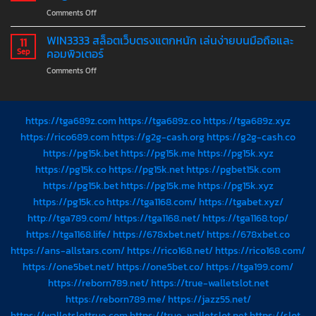
ถูก
เกม
ไม่
on
Comments Off
เครดิต
ใหม่
อั้น
KFC789
ฟรี
ทุก
สมัคร
WIN3333 สล็อตเว็บตรงแตกหนัก เล่นง่ายบนมือถือและ
ยืนยัน
11
สัปดาห์
สล็อต
เบอร์
คอมพิวเตอร์
Sep
ค่าย
เริ่ม
ปลอดภัย
ดัง
on
Comments Off
ต้น
มาตรฐาน
40+
WIN3333
1
สูง
สล็อต
บาท
เว็บ
ทุน
ตรง
https://tga689z.com
https://tga689z.co
https://tga689z.xyz
น้อย
แตก
ก็
https://rico689.com
https://g2g-cash.org
https://g2g-cash.co
หนัก
ลุ้น
https://pg15k.bet
https://pg15k.me
https://pg15k.xyz
เล่น
รางวัล
ง่าย
https://pg15k.co
https://pg15k.net
https://pgbet15k.com
ใหญ่
บน
ได้
https://pg15k.bet
https://pg15k.me
https://pg15k.xyz
มือ
https://pg15k.co
https://tga1168.com/
https://tgabet.xyz/
ถือ
และ
http://tga789.com/
https://tga1168.net/
https://tga1168.top/
คอมพิวเตอร์
https://tga1168.life/
https://678xbet.net/
https://678xbet.co
https://ans-allstars.com/
https://rico168.net/
https://rico168.com/
https://one5bet.net/
https://one5bet.co/
https://tga199.com/
https://reborn789.net/
https://true-walletslot.net
https://reborn789.me/
https://jazz55.net/
https://walletslottrue.com
https://true-walletslot.net
https://slot-