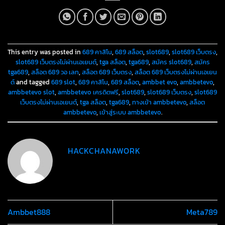
This entry was posted in
689 คาสิโน
,
689 สล็อต
,
slot689
,
slot689 เว็บตรง
,
slot689 เว็บตรงไม่ผ่านเอเยนต์
,
tga สล็อต
,
tga689
,
สมัคร slot689
,
สมัคร
tga689
,
สล็อต 689 วอ เลท
,
สล็อต 689 เว็บตรง
,
สล็อต 689 เว็บตรงไม่ผ่านเอเยน
ต์
and tagged
689 slot
,
689 คาสิโน
,
689 สล็อต
,
ambbet evo
,
ambbetevo
,
ambbetevo slot
,
ambbetevo เครดิตฟรี
,
slot689
,
slot689 เว็บตรง
,
slot689
เว็บตรงไม่ผ่านเอเยนต์
,
tga สล็อต
,
tga689
,
ทางเข้า ambbetevo
,
สล็อต
ambbetevo
,
เข้าสู่ระบบ ambbetevo
.
HACKCHANAWORK
Ambbet888
Meta789