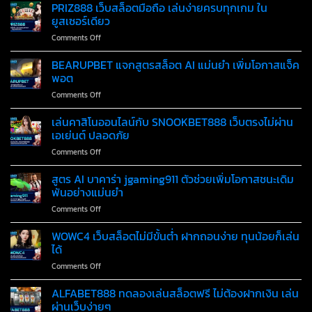
คา
PRIZ888 เว็บสล็อตมือถือ เล่นง่ายครบทุกเกม ใน
ฝาก
เล่น
เงิน
ร่า
ถอน
ยูสเซอร์เดียว
ฟรี
จริง
เว็บ
เร็ว
ไม่
on
Comments Off
แท้
ใน
จำกัด
PRIZ888
gtx159
3
เว็บ
ทำ
BEARUPBET แจกสูตรสล็อต AI แม่นยำ เพิ่มโอกาสแจ็ค
วินาที
สล็อต
กำไร
พอต
ได้
มือ
ได้
เต็ม
on
Comments Off
ถือ
จริง
ทุก
BEARUPBET
เล่น
แม้
ยอด
แจก
เล่นคาสิโนออนไลน์กับ SNOOKBET888 เว็บตรงไม่ผ่าน
ง่าย
ไม่ใช่
สูตร
ครบ
เอเย่นต์ ปลอดภัย
เซียน
สล็อต
ทุก
on
Comments Off
AI
เกม
เล่น
แม่นยำ
ใน
คา
สูตร AI บาคาร่า jgaming911 ตัวช่วยเพิ่มโอกาสชนะเดิม
เพิ่ม
ยูสเซอร์
สิ
โอ
พันอย่างแม่นยำ
เดียว
โน
กา
on
Comments Off
ออนไลน์
ส
สูตร
กับ
แจ็ค
AI
WOWC4 เว็บสล็อตไม่มีขั้นต่ำ ฝากถอนง่าย ทุนน้อยก็เล่น
SNOOKBET888
พอต
บา
เว็บ
ได้
คา
ตรง
on
Comments Off
ร่า
ไม่
WOWC4
jgaming911
ผ่าน
เว็บ
ALFABET888 ทดลองเล่นสล็อตฟรี ไม่ต้องฝากเงิน เล่น
ตัว
เอเย่นต์
สล็อต
ช่วย
ผ่านเว็บง่ายๆ
ปลอดภัย