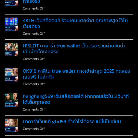
กำไรจริง
สล็อต
ความ
on
Comments Off
กี่
ปลอดภัย
RAM268
เกม?
เว็บ
4KTH เว็บสล็อตแท้ รวมเกมแตกง่าย คุณภาพสูง ไว้ใน
มี
คา
จุด
เว็บเดียว
สิโน
เด่น
on
Comments Off
เกม
อะไร?
4KTH
คุณภาพ
ถึง
เว็บ
H1SLOT บาคาร่า true wallet เว็บตรง รวมค่ายชั้นนำ
จาก
เป็น
สล็อต
บ่อน
เล่นง่ายได้เงินจริง
เว็บ
แท้
คา
สล็อต
on
Comments Off
รวม
สิโน
ยอด
H1SLOT
เกม
สร้าง
นิยม
บา
OK918 คาสิโน true wallet ทางเข้าล่าสุด 2025 ทดลอง
แตก
กำไร
คา
ง่าย
เล่นฟรี ไม่จำกัด
จริง
ร่า
คุณภาพ
on
Comments Off
true
สูง
OK918
wallet
ไว้
คา
hengheng569 เว็บสล็อตออโต้ ฝากถอนเร็วใน 3 วินาที
เว็บ
ใน
สิโน
ตรง
ได้เต็มทุกยอด
เว็บ
true
รวม
เดียว
on
Comments Off
wallet
ค่าย
hengheng569
ทาง
ชั้น
เว็บ
บาคาร่าเว็บแท้ gtx159 ทำกำไรได้จริง แม้ไม่ใช่เซียน
เข้า
นำ
สล็อต
ล่าสุด
เล่น
on
Comments Off
ออ
2025
ง่าย
บา
โต้
ทดลอง
ได้