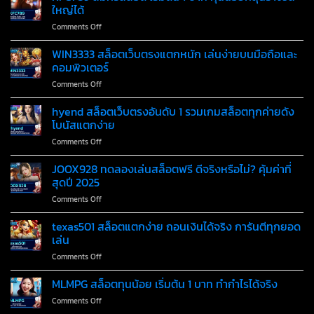
เบท
อัปเดต
ใหญ่ได้
วัน
ถูก
เกม
ไม่
on
Comments Off
เครดิต
ใหม่
อั้น
KFC789
ฟรี
ทุก
สมัคร
WIN3333 สล็อตเว็บตรงแตกหนัก เล่นง่ายบนมือถือและ
ยืนยัน
สัปดาห์
สล็อต
เบอร์
คอมพิวเตอร์
ค่าย
เริ่ม
ปลอดภัย
ดัง
on
Comments Off
ต้น
มาตรฐาน
40+
WIN3333
1
สูง
สล็อต
hyend สล็อตเว็บตรงอันดับ 1 รวมเกมสล็อตทุกค่ายดัง
บาท
เว็บ
ทุน
โบนัสแตกง่าย
ตรง
น้อย
on
Comments Off
แตก
ก็
hyend
หนัก
ลุ้น
สล็อต
JOOX928 ทดลองเล่นสล็อตฟรี ดีจริงหรือไม่? คุ้มค่าที่
เล่น
รางวัล
เว็บ
ง่าย
สุดปี 2025
ใหญ่
ตรง
บน
ได้
on
Comments Off
อันดับ
มือ
JOOX928
1
ถือ
ทดลอง
texas501 สล็อตแตกง่าย ถอนเงินได้จริง การันตีทุกยอด
รวม
และ
เล่น
เกม
เล่น
คอมพิวเตอร์
สล็อต
สล็อต
on
Comments Off
ฟรี
ทุก
texas501
ดี
ค่าย
สล็อต
MLMPG สล็อตทุนน้อย เริ่มต้น 1 บาท ทำกำไรได้จริง
จริง
ดัง
แตก
หรือ
โบนัส
on
Comments Off
ง่าย
ไม่?
แตก
MLMPG