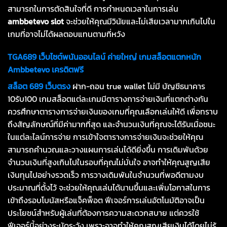
สามารถในการตัดสินใจที่ดี การกำหนดเวลาในการเล่น
ambbetevo slot
จะช่วยให้คุณมีวินัยและไม่เสียเวลามากเกินไปใน
เกมที่อาจไม่ได้ผลตอบแทนตามที่หวัง
TGA689
เว็บไซต์พนันออนไลน์ ค่ายใหญ่ เกมสล็อตแตกหนัก
Ambbetevo
เครดิตฟรี
สล็อต
689
เว็บตรง
ฝาก-ถอน true wallet ไม่มี บัญชีธนาคาร
10รับ100 เกมสล็อตแต่ละเกมมีตารางการจ่ายเงินที่แตกต่างกัน
ควรศึกษาตารางการจ่ายเงินของเกมที่คุณเลือกเล่นให้ดี เพื่อทราบ
ถึงสัญลักษณ์ที่มีค่ามากที่สุด และจำนวนเงินที่คุณจะได้รับเมื่อชนะ
ในแต่ละไลน์การจ่าย การเข้าใจตารางการจ่ายเงินจะช่วยให้คุณ
สามารถคำนวณและวางแผนการเล่นได้ดียิ่งขึ้น การเดิมพันด้วย
จำนวนเงินที่สูงเกินไปในรอบที่คุณไม่มั่นใจ อาจทำให้คุณสูญเสีย
เงินทุนไปอย่างรวดเร็ว การวางเดิมพันในจำนวนที่พอดีตามงบ
ประมาณที่ตั้งไว้ จะช่วยให้คุณเล่นได้นานขึ้นและเพิ่มโอกาสในการ
เข้าถึงรอบโบนัสหรือแจ็คพ็อต ฟีเจอร์การเล่นอัตโนมัติอาจเป็น
ประโยชน์สำหรับผู้เล่นที่ต้องการความสะดวกสบาย แต่ควรใช้
ฟีเจอร์นี้อย่างระมัดระวัง เพราะอาจทำให้คุณสูญเสียเงินได้โดยไม่รู้