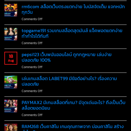
ถอน
คุ้ม
ง่าย
สล็อต
rm6com สล็อตเว็บตรงแตกง่าย โบนัสจัดเต็ม แจกหนัก
เงิน
ค่าที่
ทุน
ได้
ทุกวัน
สุด
น้อย
จริง
ปี
on
Comments Off
เริ่ม
กา
2025
rm6com
ต้น
รัน
สล็อต
1
topgame191 รวมเกมสล็อตสุดมันส์ แจ็คพอตแตกง่าย
ตี
เว็บ
บาท
ทำกำไรได้ทันที
ทุก
ตรง
ทำ
ยอด
on
Comments Off
แตก
กำไร
เล่น
topgame191
ง่าย
ได้
รวม
pepsi123 เว็บพนันออนไลน์ ถูกกฎหมาย เล่นง่าย
โบนัส
จริง
18
เกม
จัด
ปลอดภัย 100%
Aug
สล็อต
เต็ม
on
Comments Off
สุด
แจก
pepsi123
มันส์
หนัก
เว็บ
เล่นเกมสล็อต LABET99 มีข้อดีอย่างไร? เรื่องความ
แจ็ค
ทุก
พนัน
พอต
ปลอดภัย
วัน
ออนไลน์
แตก
on
Comments Off
ถูก
ง่าย
เล่น
กฎหมาย
ทำ
เกม
PAYMAX2 มีเกมสล็อตกี่เกม? มีจุดเด่นอะไร? ถึงเป็นเว็บ
เล่น
กำไร
สล็อต
ง่าย
สล็อตยอดนิยม
ได้
LABET99
ปลอดภัย
ทันที
on
Comments Off
มี
100%
PAYMAX2
ข้อดี
มี
RAM268 เว็บคาสิโน เกมคุณภาพจาก บ่อนคาสิโน สร้าง
อย่างไร?
เกม
เรื่อง