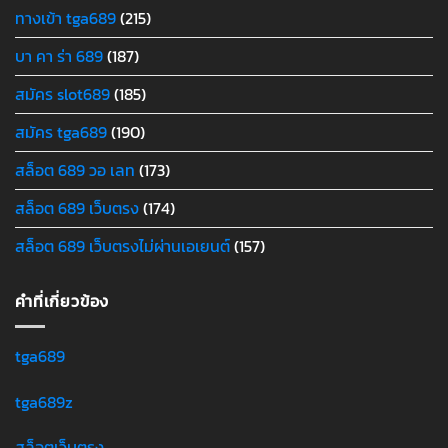
ทางเข้า tga689
(215)
บา คา ร่า 689
(187)
สมัคร slot689
(185)
สมัคร tga689
(190)
สล็อต 689 วอ เลท
(173)
สล็อต 689 เว็บตรง
(174)
สล็อต 689 เว็บตรงไม่ผ่านเอเยนต์
(157)
คำที่เกี่ยวข้อง
tga689
tga689z
สล็อตเว็บตรง