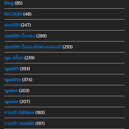
Blog
(85)
RICO689
(48)
slot689
(247)
slot689 เว็บตรง
(289)
slot689 เว็บตรงไม่ผ่านเอเยนต์
(293)
tga สล็อต
(239)
tga689
(393)
tga689z
(374)
tgabet
(203)
tgaslot
(207)
ทางเข้า 689slot
(183)
ทางเข้า slot689
(197)