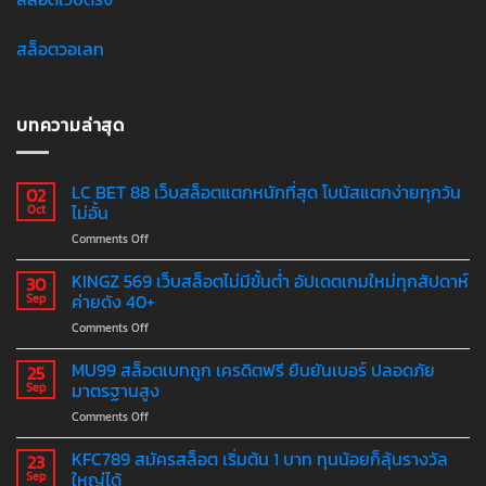
สล็อตวอเลท
บทความล่าสุด
LC BET 88 เว็บสล็อตแตกหนักที่สุด โบนัสแตกง่ายทุกวัน
02
ไม่อั้น
Oct
on
Comments Off
LC
BET
KINGZ 569 เว็บสล็อตไม่มีขั้นต่ำ อัปเดตเกมใหม่ทุกสัปดาห์
30
88
ค่ายดัง 40+
Sep
เว็บ
on
Comments Off
สล็อต
KINGZ
แตก
569
MU99 สล็อตเบทถูก เครดิตฟรี ยืนยันเบอร์ ปลอดภัย
หนัก
25
เว็บ
ที่สุด
มาตรฐานสูง
Sep
สล็อต
โบนัส
on
Comments Off
ไม่มี
แตก
MU99
ขั้น
ง่าย
สล็อต
KFC789 สมัครสล็อต เริ่มต้น 1 บาท ทุนน้อยก็ลุ้นรางวัล
ต่ำ
23
ทุก
เบท
อัปเดต
ใหญ่ได้
Sep
วัน