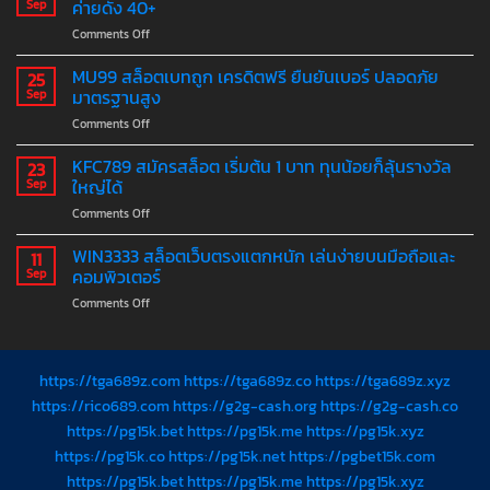
ค่ายดัง 40+
Sep
เว็บ
on
Comments Off
สล็อต
KINGZ
แตก
569
MU99 สล็อตเบทถูก เครดิตฟรี ยืนยันเบอร์ ปลอดภัย
หนัก
25
เว็บ
ที่สุด
มาตรฐานสูง
Sep
สล็อต
โบนัส
on
Comments Off
ไม่มี
แตก
MU99
ขั้น
ง่าย
สล็อต
KFC789 สมัครสล็อต เริ่มต้น 1 บาท ทุนน้อยก็ลุ้นรางวัล
ต่ำ
23
ทุก
เบท
อัปเดต
ใหญ่ได้
Sep
วัน
ถูก
เกม
ไม่
on
Comments Off
เครดิต
ใหม่
อั้น
KFC789
ฟรี
ทุก
สมัคร
WIN3333 สล็อตเว็บตรงแตกหนัก เล่นง่ายบนมือถือและ
ยืนยัน
11
สัปดาห์
สล็อต
เบอร์
คอมพิวเตอร์
Sep
ค่าย
เริ่ม
ปลอดภัย
ดัง
on
Comments Off
ต้น
มาตรฐาน
40+
WIN3333
1
สูง
สล็อต
บาท
เว็บ
ทุน
ตรง
https://tga689z.com
https://tga689z.co
https://tga689z.xyz
น้อย
แตก
ก็
https://rico689.com
https://g2g-cash.org
https://g2g-cash.co
หนัก
ลุ้น
https://pg15k.bet
https://pg15k.me
https://pg15k.xyz
เล่น
รางวัล
ง่าย
https://pg15k.co
https://pg15k.net
https://pgbet15k.com
ใหญ่
บน
ได้
https://pg15k.bet
https://pg15k.me
https://pg15k.xyz
มือ