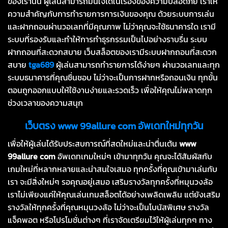
ของเรานั้น ผู้เล่นสามารถมั่นใจได้ในเรื่องของความปลอดภัย เราให้
ความสำคัญกับการทำรายการการเงินของคุณ ด้วยระบบการเล่น
และฝากถอนผ่านวอเลทที่มีคุณภาพ ไม่ว่าคุณจะใช้ธนาคารใด เรามี
ระบบที่รองรับและทำให้การทำธุรกรรมเป็นไปอย่างราบรื่น ระบบ
ฝากถอนที่สะดวกสบาย เว็บสล็อตของเรามีระบบฝากถอนที่สะดวก
สบาย
tga689
ผู้เล่นสามารถทำรายการได้ง่ายๆ ผ่านวอเลทและทุก
ระบบธนาคารที่คุณชื่นชอบ ไม่ว่าจะเป็นการฝากหรือถอนเงิน ทุกขั้น
ตอนถูกออกแบบให้ใช้งานง่ายและรวดเร็ว เพื่อให้คุณไม่พลาดทุก
ช่วงเวลาของความสนุก
เว็บตรง www 99allure com
อัพเดทใหม่ทุกวัน
เพื่อให้ผู้เล่นได้รับประสบการณ์ที่สดใหม่และน่าตื่นเต้น
www
99allure com
อัพเดทเกมใหม่ๆ เข้ามาทุกวัน คุณจะได้สัมผัสกับ
เกมใหม่ที่หลากหลายและน่าสนใจเสมอ ทุกครั้งที่คุณเข้ามาเล่นกับ
เรา จะมีสิ่งใหม่ๆ รอคุณอยู่เสมอ เสริมรางวัลทุกครั้งที่หมุนวงล้อ
เราไม่เพียงแค่ให้คุณเล่นเกมสล็อตได้อย่างเพลิดเพลิน แต่ยังเสริม
รางวัลให้ทุกครั้งที่คุณหมุนวงล้อ ไม่ว่าจะเป็นโบนัสพิเศษ รางวัล
แจ็คพอต หรือโปรโมชั่นต่างๆ ที่เราจัดเตรียมไว้ให้ผู้เล่นทุกๆ
ทาง