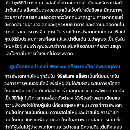
เข้า tga689
การหมุนวงล้อคือโอกาสในการทำเงินและรับรางวัลที่
น่าตื่นเต้น สล็อตเว็บตรงของเราเป็นเว็บที่น่าเชื่อถือและมีคุณภาพ
ด้วยการคัดสรรเกมสล็อตจากทั่วโลกที่มีมาตรฐาน การฝากถอนที่
สะดวกสบายผ่านวอเลทและทุกระบบธนาคาร และความปลอดภัยใน
การทำรายการการเงิน ทุกๆ วันเราจะมีการอัพเดทเกมใหม่ๆ เพื่อให้
คุณได้รับประสบการณ์ที่สดใหม่และน่าตื่นเต้น ไม่ว่าคุณจะเป็นผู้เล่น
ใหม่หรือผู้เล่นเก่า คุณจะพบว่าการเล่นสล็อตกับเราคือความสนุก
และโอกาสในการทำเงินที่ไม่ควรพลาด
ศูนย์รวมเกมทำเงินที่
99allure สล็อต
เกมใหม่ อัพเดททุกวัน
การอัพเดทเกมใหม่ทุกวันใน
99allure สล็อต
เป็นที่นิยมมากใน
วงการการพนันออนไลน์ เพื่อให้ผู้เล่นได้สัมผัสประสบการณ์ที่สด
ใหม่และมีความตื่นเต้นเมื่อเข้ามาร่วมสนุกสนาน การอัพเดทเกมยัง
เป็นวิธีที่ผู้ให้บริการเกมสล็อตดังต่างๆ ใช้เพื่อสร้างความนิยมและ
ความพึงพอใจให้กับผู้เล่น นี่คือเหตุผลหลายประการที่การอัพเดท
เกมใหม่ทุกวันเป็นที่นิยม ความสดใสใหม่และน่าสนใจ การนำเข้า
เกมใหม่ทุกวันช่วยเพิ่มความสดใหม่ในสภาพแวดล้อมการเล่น ซึ่ง
ทำให้ผู้เล่นไม่รู้ว่าจะพบกับเกมอะไรบ้างและมีความตื่นเต้นที่จะลอง