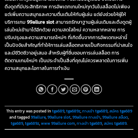
ดึงดูดที่มีประสิทธิภาพ การอัพเดทเกมใหม่ทุกวันในสล็อตไม่เพียง
แต่เพิ่มความสนุกและความตื่นเต้นให้กับผู้เล่น แต่ยังช่วยให้ผู้ให้
บริการเกม
99allure slot
สามารถรักษาฐานผู้เล่นเดิมและดึงดูดผู้
เล่นใหม่เข้ามาได้อีกด้วย ความสดใสใหม่ ความหลากหลาย การ
ปรับปรุงและความสามารถใหม่ๆ ที่เกิดขึ้นจากการอัพเดทเหล่านี้
เป็นปัจจัยสำคัญที่ทำให้การเล่นสล็อตกลายเป็นกิจกรรมที่น่าสนใจ
และมีชีวิตชีวาอยู่เสมอ สำหรับผู้ที่ชื่นชอบการเล่นสล็อต การ
ติดตามเกมใหม่ๆ เป็นประจำเป็นสิ่งที่คุณไม่ควรพลาดในการเพิ่ม
ความสนุกและโอกาสในการทำเงิน
This entry was posted in
tga689
,
tga689z
,
ทางเข้า tga689
,
สมัคร tga689
and tagged
99allure
,
99allure slot
,
99allure ทางเข้า
,
99allure สล็อต
,
tga689
,
tga689z
,
www 99allure com
,
ทางเข้า tga689
,
สมัคร tga689
.