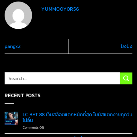
YUMMOOYOR56
pangx2
ปังปัง
RECENT POSTS
LC BET 88 เว็บสล็อตแตกหนักที่สุด โบนัสแตกง่ายทุกวัน
ไม่อั้น
on
Comments Off
LC