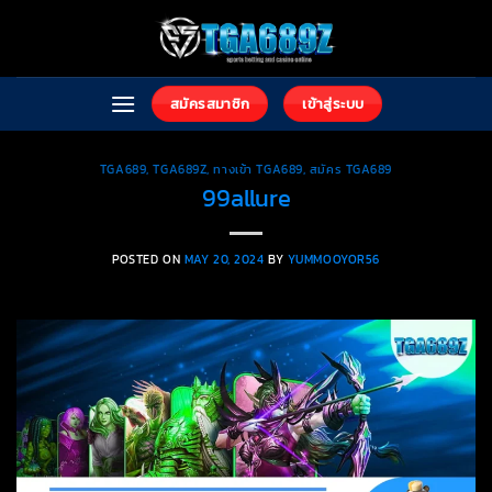
Skip
to
content
สมัครสมาชิก
เข้าสู่ระบบ
TGA689
,
TGA689Z
,
ทางเข้า TGA689
,
สมัคร TGA689
99allure
POSTED ON
MAY 20, 2024
BY
YUMMOOYOR56