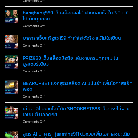
on
Comments Off
true
สูง
OK918
wallet
ไว้
คา
hengheng569 เว็บสล็อตออโต้ ฝากถอนเร็วใน 3 วินาที
เว็บ
ใน
สิโน
ตรง
ได้เต็มทุกยอด
เว็บ
true
รวม
เดียว
on
Comments Off
wallet
ค่าย
hengheng569
ทาง
ชั้น
เว็บ
บาคาร่าเว็บแท้ gtx159 ทำกำไรได้จริง แม้ไม่ใช่เซียน
เข้า
นำ
สล็อต
ล่าสุด
เล่น
on
Comments Off
ออ
2025
ง่าย
บา
โต้
ทดลอง
ได้
คา
PRIZ888 เว็บสล็อตมือถือ เล่นง่ายครบทุกเกม ใน
ฝาก
เล่น
เงิน
ร่า
ถอน
ยูสเซอร์เดียว
ฟรี
จริง
เว็บ
เร็ว
ไม่
on
Comments Off
แท้
ใน
จำกัด
PRIZ888
gtx159
3
เว็บ
ทำ
BEARUPBET แจกสูตรสล็อต AI แม่นยำ เพิ่มโอกาสแจ็ค
วินาที
สล็อต
กำไร
พอต
ได้
มือ
ได้
เต็ม
on
Comments Off
ถือ
จริง
ทุก
BEARUPBET
เล่น
แม้
ยอด
แจก
เล่นคาสิโนออนไลน์กับ SNOOKBET888 เว็บตรงไม่ผ่าน
ง่าย
ไม่ใช่
สูตร
ครบ
เอเย่นต์ ปลอดภัย
เซียน
สล็อต
ทุก
on
Comments Off
AI
เกม
เล่น
แม่นยำ
ใน
คา
สูตร AI บาคาร่า jgaming911 ตัวช่วยเพิ่มโอกาสชนะเดิม
เพิ่ม
ยูสเซอร์
สิ
โอ