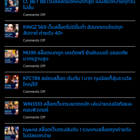
LC BET 88 เว็บสล็อตแตกหนักที่สุด โบนัสแตกง่ายทุกวัน
ไม่อั้น
on
Comments Off
LC
BET
KINGZ 569 เว็บสล็อตไม่มีขั้นต่ำ อัปเดตเกมใหม่ทุก
88
สัปดาห์ ค่ายดัง 40+
เว็บ
on
Comments Off
สล็อต
KINGZ
แตก
569
MU99 สล็อตเบทถูก เครดิตฟรี ยืนยันเบอร์ ปลอดภัย
หนัก
เว็บ
ที่สุด
มาตรฐานสูง
สล็อต
โบนัส
on
Comments Off
ไม่มี
แตก
MU99
ขั้น
ง่าย
สล็อต
KFC789 สมัครสล็อต เริ่มต้น 1 บาท ทุนน้อยก็ลุ้นรางวัล
ต่ำ
ทุก
เบท
อัปเดต
ใหญ่ได้
วัน
ถูก
เกม
ไม่
on
Comments Off
เครดิต
ใหม่
อั้น
KFC789
ฟรี
ทุก
สมัคร
WIN3333 สล็อตเว็บตรงแตกหนัก เล่นง่ายบนมือถือและ
ยืนยัน
สัปดาห์
สล็อต
เบอร์
คอมพิวเตอร์
ค่าย
เริ่ม
ปลอดภัย
ดัง
on
Comments Off
ต้น
มาตรฐาน
40+
WIN3333
1
สูง
สล็อต
hyend สล็อตเว็บตรงอันดับ 1 รวมเกมสล็อตทุกค่ายดัง
บาท
เว็บ
ทุน
โบนัสแตกง่าย
ตรง
น้อย