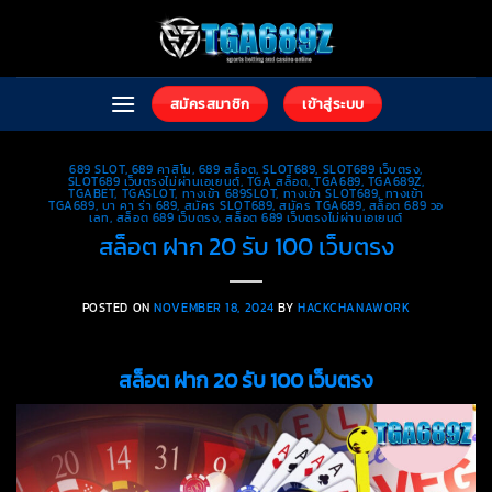
Skip
to
content
สมัครสมาชิก
เข้าสู่ระบบ
689 SLOT
,
689 คาสิโน
,
689 สล็อต
,
SLOT689
,
SLOT689 เว็บตรง
,
SLOT689 เว็บตรงไม่ผ่านเอเยนต์
,
TGA สล็อต
,
TGA689
,
TGA689Z
,
TGABET
,
TGASLOT
,
ทางเข้า 689SLOT
,
ทางเข้า SLOT689
,
ทางเข้า
TGA689
,
บา คา ร่า 689
,
สมัคร SLOT689
,
สมัคร TGA689
,
สล็อต 689 วอ
เลท
,
สล็อต 689 เว็บตรง
,
สล็อต 689 เว็บตรงไม่ผ่านเอเยนต์
สล็อต ฝาก 20 รับ 100 เว็บตรง
POSTED ON
NOVEMBER 18, 2024
BY
HACKCHANAWORK
สล็อต ฝาก 20
รับ 100
เว็บตรง