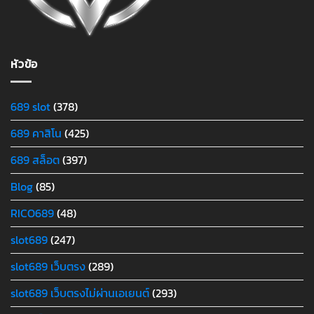
หัวข้อ
689 slot
(378)
689 คาสิโน
(425)
689 สล็อต
(397)
Blog
(85)
RICO689
(48)
slot689
(247)
slot689 เว็บตรง
(289)
slot689 เว็บตรงไม่ผ่านเอเยนต์
(293)