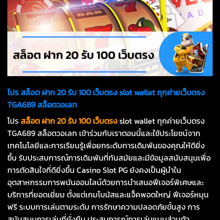
โปร สล็อต ฝาก 20
รับ 100
เว็บตรง slot wallet
ทุกค่ายเว็บตรง
TGA689
สล็อตวอเลท
โปร
สล็อต ฝาก 20 รับ 100 เว็บตรง
slot wallet ทุกค่ายเว็บตรง
TGA689 สล็อตวอเลท เข้าร่วมกับเราตอนนี้และใช้ประโยชน์จาก
เทคโนโลยีและการเรียนรู้เพื่อยกระดับการเดิมพันของคุณให้ดียิ่ง
ขึ้น รับประสบการณ์การเดิมพันที่ทันสมัยและมีข้อมูลสนับสนุนเพื่อ
การตัดสินใจที่ดียิ่งขึ้น Casino Slot PG ยังคงเป็นผู้นำใน
อุตสาหกรรมการพนันออนไลน์ด้วยการนำเสนอฟีเจอร์พิเศษและ
บริการที่ยอดเยี่ยม ตั้งแต่เกมโบนัสและแจ็คพอตใหญ่ ฟีเจอร์หมุน
ฟรี ระบบการเล่นตามระดับ การรักษาความปลอดภัยขั้นสูง การ
สนับสนุนการเล่นที่ยั่งยืน ประสบการณ์การเล่นแบบส่วนตัว