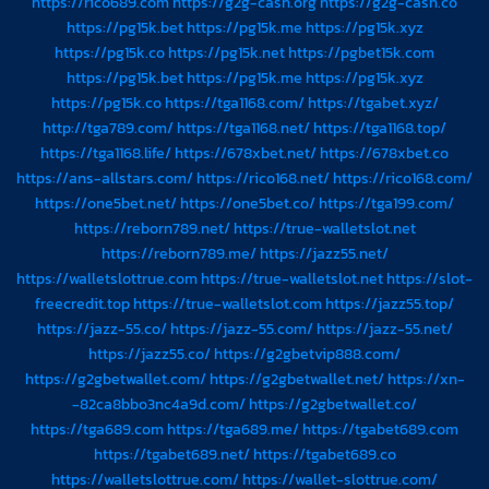
https://rico689.com
https://g2g-cash.org
https://g2g-cash.co
หนัก
ลุ้น
https://pg15k.bet
https://pg15k.me
https://pg15k.xyz
เล่น
รางวัล
ง่าย
https://pg15k.co
https://pg15k.net
https://pgbet15k.com
ใหญ่
บน
ได้
https://pg15k.bet
https://pg15k.me
https://pg15k.xyz
มือ
https://pg15k.co
https://tga1168.com/
https://tgabet.xyz/
ถือ
และ
http://tga789.com/
https://tga1168.net/
https://tga1168.top/
คอมพิวเตอร์
https://tga1168.life/
https://678xbet.net/
https://678xbet.co
https://ans-allstars.com/
https://rico168.net/
https://rico168.com/
https://one5bet.net/
https://one5bet.co/
https://tga199.com/
https://reborn789.net/
https://true-walletslot.net
https://reborn789.me/
https://jazz55.net/
https://walletslottrue.com
https://true-walletslot.net
https://slot-
freecredit.top
https://true-walletslot.com
https://jazz55.top/
https://jazz-55.co/
https://jazz-55.com/
https://jazz-55.net/
https://jazz55.co/
https://g2gbetvip888.com/
https://g2gbetwallet.com/
https://g2gbetwallet.net/
https://xn-
-82ca8bbo3nc4a9d.com/
https://g2gbetwallet.co/
https://tga689.com
https://tga689.me/
https://tgabet689.com
https://tgabet689.net/
https://tgabet689.co
https://walletslottrue.com/
https://wallet-slottrue.com/