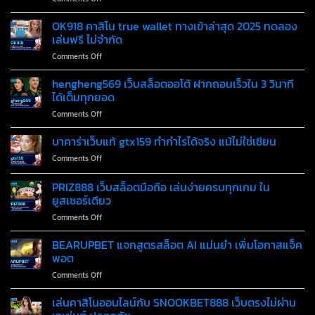
รวม
สิโน
ยอด
H1SLOT
เกม
สร้าง
นิยม
บา
OK918 คาสิโน true wallet ทางเข้าล่าสุด 2025 ทดลอง
แตก
กำไร
คา
ง่าย
เล่นฟรี ไม่จำกัด
จริง
ร่า
คุณภาพ
on
Comments Off
true
สูง
OK918
wallet
ไว้
คา
hengheng569 เว็บสล็อตออโต้ ฝากถอนเร็วใน 3 วินาที
เว็บ
ใน
สิโน
ตรง
ได้เต็มทุกยอด
เว็บ
true
รวม
เดียว
on
Comments Off
wallet
ค่าย
hengheng569
ทาง
ชั้น
เว็บ
บาคาร่าเว็บแท้ gtx159 ทำกำไรได้จริง แม้ไม่ใช่เซียน
เข้า
นำ
สล็อต
ล่าสุด
เล่น
on
Comments Off
ออ
2025
ง่าย
บา
โต้
ทดลอง
ได้
คา
PRIZ888 เว็บสล็อตมือถือ เล่นง่ายครบทุกเกม ใน
ฝาก
เล่น
เงิน
ร่า
ถอน
ยูสเซอร์เดียว
ฟรี
จริง
เว็บ
เร็ว
ไม่
on
Comments Off
แท้
ใน
จำกัด
PRIZ888
gtx159
3
เว็บ
ทำ
BEARUPBET แจกสูตรสล็อต AI แม่นยำ เพิ่มโอกาสแจ็ค
วินาที
สล็อต
กำไร
พอต
ได้
มือ
ได้
เต็ม
on
Comments Off
ถือ
จริง
ทุก
BEARUPBET
เล่น
แม้
ยอด
แจก
เล่นคาสิโนออนไลน์กับ SNOOKBET888 เว็บตรงไม่ผ่าน
ง่าย
ไม่ใช่
สูตร
ครบ
เซียน