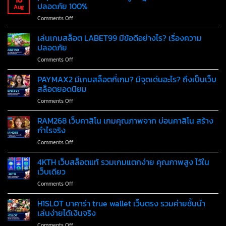
เกม
จัด
ปลอดภัย 100%
Aug
สล็อต
เต็ม
on
Comments Off
สุด
แจก
pepsi123
มันส์
หนัก
เว็บ
เล่นเกมสล็อต LABET99 มีข้อดีอย่างไร? เรื่องความ
แจ็ค
ทุก
พนัน
พอต
ปลอดภัย
วัน
ออนไลน์
แตก
on
Comments Off
ถูก
ง่าย
เล่น
กฎหมาย
ทำ
เกม
PAYMAX2 มีเกมสล็อตกี่เกม? มีจุดเด่นอะไร? ถึงเป็นเว็บ
เล่น
กำไร
สล็อต
ง่าย
สล็อตยอดนิยม
ได้
LABET99
ปลอดภัย
ทันที
on
Comments Off
มี
100%
PAYMAX2
ข้อดี
มี
RAM268 เว็บคาสิโน เกมคุณภาพจาก บ่อนคาสิโน สร้าง
อย่างไร?
เกม
เรื่อง
กำไรจริง
สล็อต
ความ
on
Comments Off
กี่
ปลอดภัย
RAM268
เกม?
เว็บ
4KTH เว็บสล็อตแท้ รวมเกมแตกง่าย คุณภาพสูง ไว้ใน
มี
คา
จุด
เว็บเดียว
สิโน
เด่น
on
Comments Off
เกม
อะไร?
4KTH
คุณภาพ
ถึง
เว็บ
H1SLOT บาคาร่า true wallet เว็บตรง รวมค่ายชั้นนำ
จาก
เป็น
สล็อต
บ่อน
เล่นง่ายได้เงินจริง
เว็บ
แท้
คา
สล็อต
on
Comments Off