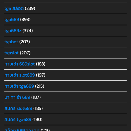
tga สล็อต
(239)
tga689
(393)
tga689z
(374)
tgabet
(203)
tgaslot
(207)
ทางเข้า 689slot
(183)
ทางเข้า slot689
(197)
ทางเข้า tga689
(215)
บา คา ร่า 689
(187)
สมัคร slot689
(185)
สมัคร tga689
(190)
สล็อต 689 วอ เลท
(173)