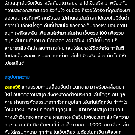
ร่วมสนุกลุ้นรับเงินรางวัลก้อนโต เล่นง่าย ได้เงินจริง มาพร้อมกับ
ความสะดวกสบาย รวดเร็วทันใจ งบน้อย ก็รวยได้จริง ที่คุณต้องมา
ลองเล่น เครดิตฟรี กดรับเอง ไม่ผ่านเอเย่นต์ เล่นได้แบบไม่มีขั้นต่ำ
ถือว่าเป็นอีกหนึ่งจุดเด่นที่น่าสนใจ ของทางเว็บของเรา มอบความ
สนุก เพลิดเพลิน เพียงแค่เข้ามาเล่นผ่าน เว็บตรง 100 เพื่อร่วม
สนุกเล่นเกมทำเงิน กันได้ตลอด 24 ชั่วโมง แค่ไม่กี่ขั้นตอน ก็
สามารถสัมผัสประสบการณ์ใหม่ เล่นได้อย่างไร้ขีดจำกัด การันตี
โบนัสแจ็คพอตแตกบ่อย แตกง่าย เล่นได้เงินจริง จ่ายเต็ม ไม่มีหัก
เปอร์เซ็นต์
สรุปบทความ
zane96
แหล่งรวมเกมสล็อตชั้นนำ แตกง่าย มาพร้อมสล็อตมา
ใหม่ อัปเดตความสนุก ส่งตรงจากต่างประเทศ เล่นได้ทุกเกม ทุก
ค่าย ผ่านการคัดสรรมาจากทั่วทุกมุมโลก เล่นกันได้ทุกวัน ทำกำไร
ได้เงินจริง แจกหนัก จัดเต็มทุกรูปแบบ เข้ามาร่วมสนุก เล่นเกม
ทางเข้าเว็บตรง แตกง่าย ผ่านทางหน้าเว็บไซต์ของเรา สัมผัสความ
สนุก ความบันเทิง กับเกมที่น่าสนใจ มากกว่า 1,000 เกม เลือกเล่น
กันได้ครบทุกเกม ทุกค่าย ในเว็บเดียว ไม่ต้องโยกเงิน เพียงแค่