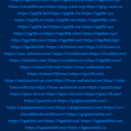
แตก
ก็
https://rico689.com
https://g2g-cash.org
https://g2g-cash.co
หนัก
ลุ้น
https://pg15k.bet
https://pg15k.me
https://pg15k.xyz
เล่น
รางวัล
ง่าย
https://pg15k.co
https://pg15k.net
https://pgbet15k.com
ใหญ่
บน
ได้
https://pg15k.bet
https://pg15k.me
https://pg15k.xyz
มือ
https://pg15k.co
https://tga1168.com/
https://tgabet.xyz/
ถือ
และ
http://tga789.com/
https://tga1168.net/
https://tga1168.top/
คอมพิวเตอร์
https://tga1168.life/
https://678xbet.net/
https://678xbet.co
https://ans-allstars.com/
https://rico168.net/
https://rico168.com/
https://one5bet.net/
https://one5bet.co/
https://tga199.com/
https://reborn789.net/
https://true-walletslot.net
https://reborn789.me/
https://jazz55.net/
https://walletslottrue.com
https://true-walletslot.net
https://slot-
freecredit.top
https://true-walletslot.com
https://jazz55.top/
https://jazz-55.co/
https://jazz-55.com/
https://jazz-55.net/
https://jazz55.co/
https://g2gbetvip888.com/
https://g2gbetwallet.com/
https://g2gbetwallet.net/
https://xn-
-82ca8bbo3nc4a9d.com/
https://g2gbetwallet.co/
https://tga689.com
https://tga689.me/
https://tgabet689.com
https://tgabet689.net/
https://tgabet689.co