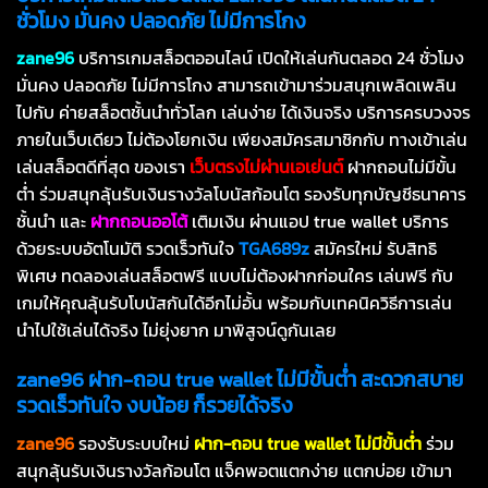
ชั่วโมง มั่นคง ปลอดภัย ไม่มีการโกง
zane96
บริการเกมสล็อตออนไลน์ เปิดให้เล่นกันตลอด 24 ชั่วโมง
มั่นคง ปลอดภัย ไม่มีการโกง สามารถเข้ามาร่วมสนุกเพลิดเพลิน
ไปกับ ค่ายสล็อตชั้นนำทั่วโลก เล่นง่าย ได้เงินจริง บริการครบวงจร
ภายในเว็บเดียว ไม่ต้องโยกเงิน เพียงสมัครสมาชิกกับ ทางเข้าเล่น
เล่นสล็อตดีที่สุด ของเรา
เว็บตรงไม่ผ่านเอเย่นต์
ฝากถอนไม่มีขั้น
ต่ำ ร่วมสนุกลุ้นรับเงินรางวัลโบนัสก้อนโต รองรับทุกบัญชีธนาคาร
ชั้นนำ และ
ฝากถอนออโต้
เติมเงิน ผ่านแอป true wallet บริการ
ด้วยระบบอัตโนมัติ รวดเร็วทันใจ
TGA689z
สมัครใหม่ รับสิทธิ
พิเศษ ทดลองเล่นสล็อตฟรี แบบไม่ต้องฝากก่อนใคร เล่นฟรี กับ
เกมให้คุณลุ้นรับโบนัสกันได้อีกไม่อั้น พร้อมกับเทคนิควิธีการเล่น
นำไปใช้เล่นได้จริง ไม่ยุ่งยาก มาพิสูจน์ดูกันเลย
zane96 ฝาก-ถอน true wallet ไม่มีขั้นต่ำ สะดวกสบาย
รวดเร็วทันใจ งบน้อย ก็รวยได้จริง
zane96
รองรับระบบใหม่
ฝาก-ถอน true wallet ไม่มีขั้นต่ำ
ร่วม
สนุกลุ้นรับเงินรางวัลก้อนโต แจ็คพอตแตกง่าย แตกบ่อย เข้ามา