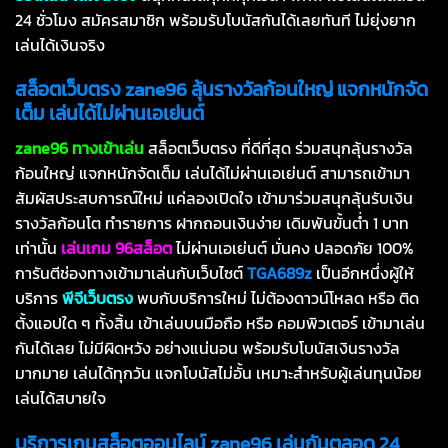
24 ชั่วโมง สมัครสมาชิก พร้อมรับโบนัสกันได้เลยทันที ไม่ยุ่งยาก
เล่นได้เงินจริง
สล็อตเว็บตรง zane96 ลุ้นรางวัลก้อนใหญ่ แจกหนักจัด
เต็ม เล่นได้ไม่ผ่านเอเย่นต์
zane96
ทางเข้าเล่น
สล็อตเว็บตรง ที่ดีที่สุด ร่วมสนุกลุ้นรางวัล
ก้อนใหญ่ แจกหนักจัดเต็ม เล่นได้ไม่ผ่านเอเย่นต์ สามารถเข้ามา
สัมผัสประสบการณ์ใหม่ แค่ลองเปิดใจ เข้ามาร่วมสนุกลุ้นรับเงิน
รางวัลก้อนโต ทำรายการ ฝากถอนเงินง่าย เดิมพันขั้นต่ำ 1 บาท
เท่านั้น
เล่นเกม 96สล็อต
ไม่ผ่านเอเย่นต์ มั่นคง ปลอดภัย 100%
การันตีช่องทางเข้ามาเล่นกับเว็บไซต์
TGA689z
เป็นอีกหนึ่งผู้ให้
บริการ
พีจีเว็บตรง
พบกับบริการใหม่ ไม่ต้องดาวน์โหลด หรือ ติด
ตั้งแอปใด ๆ ทั้งสิ้น เข้าเล่นบนมือถือ หรือ คอมพิวเตอร์ เข้ามาเล่น
กันได้เลย ไม่มีผิดหวัง อย่างแน่นอน พร้อมรับโบนัสเงินรางวัล
มากมาย เล่นได้ทุกวัน แจกโบนัสไม่อั้น เหมาะสำหรับผู้เล่นทุนน้อย
เล่นได้สบายใจ
บริการเกมสล็อตออนไลน์ zane96 เล่นกันตลอด 24