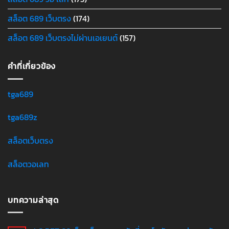
สล็อต 689 เว็บตรง
(174)
สล็อต 689 เว็บตรงไม่ผ่านเอเยนต์
(157)
คำที่เกี่ยวข้อง
tga689
tga689z
สล็อตเว็บตรง
สล็อตวอเลท
บทความล่าสุด