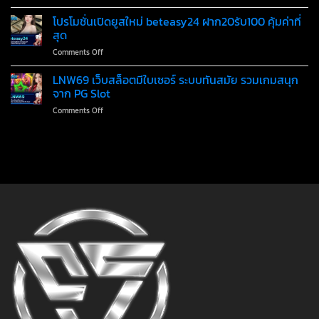
HELLCAT77
ปั่น
เล่น
เว็บ
โปรโมชั่นเปิดยูสใหม่ beteasy24 ฝาก20รับ100 คุ้มค่าที่
สล็อต
ผ่าน
สล็อต
ง่ายๆ
สุด
เว็บ
แท้
ผ่าน
ง่ายๆ
on
Comments Off
รวม
ระบบ
โปร
ทุก
ออ
โม
ค่าย
LNW69 เว็บสล็อตมีใบเซอร์ ระบบทันสมัย รวมเกมสนุก
โต้
ชั่น
ดัง
จาก PG Slot
หรือ
เปิด
เล่น
แอด
on
Comments Off
ยูส
ฟรี
ไลน์
LNW69
ใหม่
ทุก
เว็บ
beteasy24
เกม
สล็อต
ฝาก20รับ100
มี
คุ้ม
ใบ
ค่าที่
เซอร์
สุด
ระบบ
ทัน
สมัย
รวม
เกม
สนุก
จาก
PG
Slot