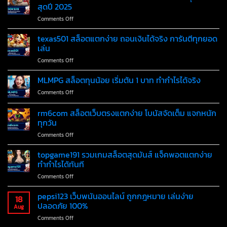
เว็บ
ง่าย
สุดปี 2025
ใหญ่
ตรง
บน
ได้
on
Comments Off
อันดับ
มือ
JOOX928
1
ถือ
ทดลอง
texas501 สล็อตแตกง่าย ถอนเงินได้จริง การันตีทุกยอด
รวม
และ
เล่น
เกม
เล่น
คอมพิวเตอร์
สล็อต
สล็อต
on
Comments Off
ฟรี
ทุก
texas501
ดี
ค่าย
สล็อต
MLMPG สล็อตทุนน้อย เริ่มต้น 1 บาท ทำกำไรได้จริง
จริง
ดัง
แตก
หรือ
โบนัส
on
Comments Off
ง่าย
ไม่?
แตก
MLMPG
ถอน
คุ้ม
ง่าย
สล็อต
rm6com สล็อตเว็บตรงแตกง่าย โบนัสจัดเต็ม แจกหนัก
เงิน
ค่าที่
ทุน
ได้
ทุกวัน
สุด
น้อย
จริง
ปี
on
Comments Off
เริ่ม
กา
2025
rm6com
ต้น
รัน
สล็อต
1
topgame191 รวมเกมสล็อตสุดมันส์ แจ็คพอตแตกง่าย
ตี
เว็บ
บาท
ทำกำไรได้ทันที
ทุก
ตรง
ทำ
ยอด
on
Comments Off
แตก
กำไร
เล่น
topgame191
ง่าย
ได้
รวม
pepsi123 เว็บพนันออนไลน์ ถูกกฎหมาย เล่นง่าย
โบนัส
จริง
18
เกม
จัด
ปลอดภัย 100%
Aug
สล็อต
เต็ม
on
Comments Off
สุด
แจก
pepsi123