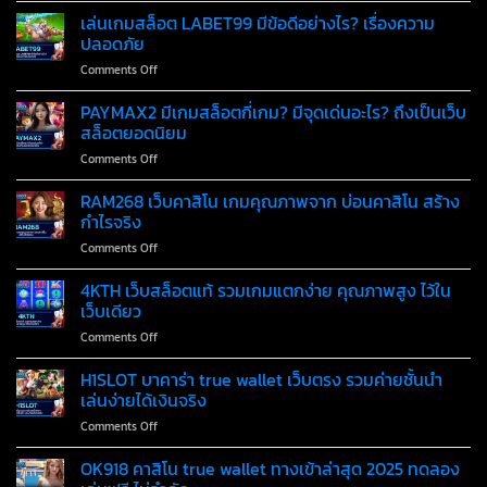
มันส์
หนัก
เว็บ
เล่นเกมสล็อต LABET99 มีข้อดีอย่างไร? เรื่องความ
แจ็ค
ทุก
พนัน
พอต
ปลอดภัย
วัน
ออนไลน์
แตก
on
Comments Off
ถูก
ง่าย
เล่น
กฎหมาย
ทำ
เกม
PAYMAX2 มีเกมสล็อตกี่เกม? มีจุดเด่นอะไร? ถึงเป็นเว็บ
เล่น
กำไร
สล็อต
ง่าย
สล็อตยอดนิยม
ได้
LABET99
ปลอดภัย
ทันที
on
Comments Off
มี
100%
PAYMAX2
ข้อดี
มี
RAM268 เว็บคาสิโน เกมคุณภาพจาก บ่อนคาสิโน สร้าง
อย่างไร?
เกม
เรื่อง
กำไรจริง
สล็อต
ความ
on
Comments Off
กี่
ปลอดภัย
RAM268
เกม?
เว็บ
4KTH เว็บสล็อตแท้ รวมเกมแตกง่าย คุณภาพสูง ไว้ใน
มี
คา
จุด
เว็บเดียว
สิโน
เด่น
on
Comments Off
เกม
อะไร?
4KTH
คุณภาพ
ถึง
เว็บ
H1SLOT บาคาร่า true wallet เว็บตรง รวมค่ายชั้นนำ
จาก
เป็น
สล็อต
บ่อน
เล่นง่ายได้เงินจริง
เว็บ
แท้
คา
สล็อต
on
Comments Off
รวม
สิโน
ยอด
H1SLOT
เกม
สร้าง
นิยม
บา
OK918 คาสิโน true wallet ทางเข้าล่าสุด 2025 ทดลอง
แตก
กำไร
คา
ง่าย
จริง