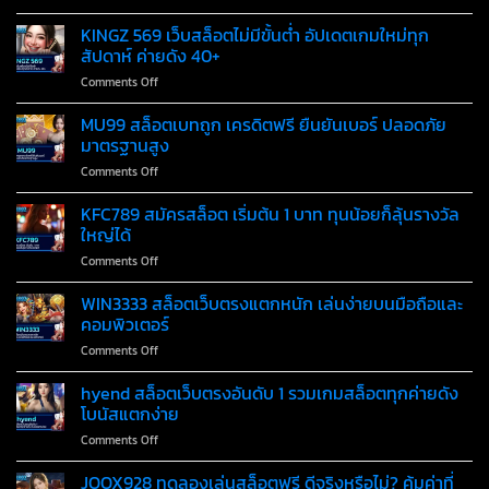
LC
BET
KINGZ 569 เว็บสล็อตไม่มีขั้นต่ำ อัปเดตเกมใหม่ทุก
88
สัปดาห์ ค่ายดัง 40+
เว็บ
on
Comments Off
สล็อต
KINGZ
แตก
569
MU99 สล็อตเบทถูก เครดิตฟรี ยืนยันเบอร์ ปลอดภัย
หนัก
เว็บ
ที่สุด
มาตรฐานสูง
สล็อต
โบนัส
on
Comments Off
ไม่มี
แตก
MU99
ขั้น
ง่าย
สล็อต
KFC789 สมัครสล็อต เริ่มต้น 1 บาท ทุนน้อยก็ลุ้นรางวัล
ต่ำ
ทุก
เบท
อัปเดต
ใหญ่ได้
วัน
ถูก
เกม
ไม่
on
Comments Off
เครดิต
ใหม่
อั้น
KFC789
ฟรี
ทุก
สมัคร
WIN3333 สล็อตเว็บตรงแตกหนัก เล่นง่ายบนมือถือและ
ยืนยัน
สัปดาห์
สล็อต
เบอร์
คอมพิวเตอร์
ค่าย
เริ่ม
ปลอดภัย
ดัง
on
Comments Off
ต้น
มาตรฐาน
40+
WIN3333
1
สูง
สล็อต
hyend สล็อตเว็บตรงอันดับ 1 รวมเกมสล็อตทุกค่ายดัง
บาท
เว็บ
ทุน
โบนัสแตกง่าย
ตรง
น้อย
on
Comments Off
แตก
ก็
hyend
หนัก
ลุ้น
สล็อต
JOOX928 ทดลองเล่นสล็อตฟรี ดีจริงหรือไม่? คุ้มค่าที่
เล่น
รางวัล