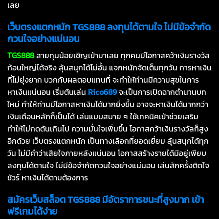
เลย
เว็บตรงแตกหนัก TGS888 ลงทุนได้ตามใจ ไม่มีข้อจำกัด
กวนใจอย่างแน่นอน
TGS888
สายทุนน้อยเชิญเข้ามาเลย ทุกคนมีโอกาสคว้าเงินรางวัล
ก้อนใหญ่ได้จริง ลุ้นสนุกได้ไม่อั้น แจกหนักจัดเต็มทุกวัน การหาเงิน
ที่ไม่ยุ่งยาก บวกกับผลตอบแทนที่ จะทำให้ท่านมีความสุขในการ
หาเงินแน่นอน เริ่มต้นเล่น
Rico689
จะเป็นการเปิดฉากตำนานบท
ใหม่ ทำให้ท่านมีโอกาสหาเงินได้มากยิ่งขึ้น อาจจะหาเงินได้มากกว่า
เงินเดือนหลักก็เป็นได้ เล่นแบบสบาย ๆ ใช้เทคนิคเข้าช่วยเสริม
ทำให้ไม่กดดันเกินไป ความมั่นใจเพิ่มขึ้น โอกาสคว้าเงินรางวัลก็สูง
อีกด้วย เว็บตรงแตกหนัก เป็นทางเลือกที่ยอดเยี่ยม ลุ้นสนุกได้ทุก
วัน ไม่มีคำว่าเสียใจภายหลังแน่นอน โอกาสสร้างรายได้มีอยู่เพียบ
ลงทุนได้ตามใจ ไม่มีข้อจำกัดกวนใจอย่างแน่นอน เล่นสักครั้งติดใจ
ชัวร์ หาเงินได้ตามต้องการ
สมัครเว็บสล็อต TGS888 มีอัตราการชนะที่สูงมาก เข้า
ฟรีเกมได้ง่าย