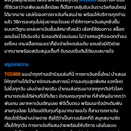
ที่ใช้เวลาว่างเพียงแค่เล็กน้อย ก็มีโอกาสลุ้นรับเงินรางวัลก้อนใหญ่
ได้มากมาย เสน่ห์ของการหาเงินที่แสนง่าย พร้อมให้บริการทุกท่าน
แล้ว วิธีการลงทุนไม่ยุ่งยากอะไรเลย ทำให้การหาเงินสนุกยิ่งขึ้น
แบบทวีคูณ แหล่งหาเงินชั้นเลิศมาถึงแล้ว เลือกใช้ช่องทาง สล็อต
ออนไลน์ ได้เงินจริง รับรองติดใจแน่นอน ไม่ว่าเศรษฐกิจจะตกต่ำลง
แค่ไหน เกมสล็อตของเราก็ยังจ่ายโหดเช่นเดิม แถมยังมีตัวช่วย
มากมายพร้อมสนับสนุนเต็มที่ รับรองเริ่มต้นได้แบบสบายใจ
สรุปบทความ
TGS888
แนะนำทุกท่านเข้าร่วมเล่นที่นี่ การหาเงินครั้งใหม่ นำเสนอ
ให้ทุกท่านได้เข้ามาเปิดประสบการณ์ การลงทุนสุดพิเศษ แจกโหด
ไม่ยั้งทุกวัน เล่นง่ายจ่ายจริง นำเกมส่งตรงมาจากทุกทวีปทั่วโลก
สามารถเล่นได้ผ่านที่นี่ที่เดียว มีเกมครบทุกค่าย ที่สำคัญมีมากกว่า
พันเกม อยากหาเงินเชิญเลย พีจีเว็บตรง พร้อมเอาใจนักเดิมพัน
สายทุนน้อย ไม่ต้องมีต้นทุนที่สูงมากมายอะไร ก็สามารถหาเงิน
ก้อนโตได้อย่างง่ายดาย ถือได้ว่าเป็นทางเลือกที่ดี สนุกสนานจัด
เต็มได้ทุกวัน การหาเงินที่แสนง่ายพร้อมให้บริการ เล่นในแบบ