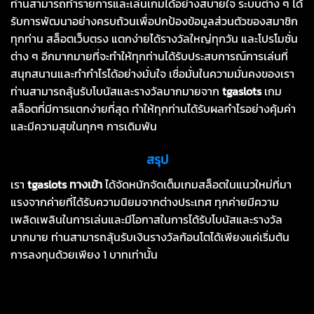
ท่านสามารถทำรายการและเล่นเกมได้อย่างสบายใจ ระบบต่าง ๆ ได้
รับการพัฒนาอย่างครบถ้วนเพื่อปกป้องข้อมูลส่วนตัวของสมาชิก
ทุกท่าน สล็อตเว็บตรง แตกง่ายได้รางวัลใหญ่ทุกวัน และโปรโมชั่น
ต่าง ๆ อีกมากมายที่จะทำให้ทุกท่านได้รับประสบการณ์การเล่นที่
สนุกสนานและทำกำไรได้อย่างมั่นใจ เชื่อมั่นในความมั่นคงของเรา
ท่านสามารถลุ้นรับโบนัสและรางวัลมากมายจาก
tgaslots
เกม
สล็อตที่มีการแตกง่ายที่สุด ทำให้ทุกท่านได้รับผลกำไรอย่างคุ้มค่า
และมีความสุขในทุกๆ การเดิมพัน
สรุป
เรา
tgaslots
ทางเข้า
ได้จัดหนักจัดเต็มเกมสล็อตในแนวใหม่ที่มา
แรงจากค่ายที่ได้รับความนิยมจากต่างประเทศ ทุกค่ายมีความ
เพลิดเพลินในการเล่นและมีโอกาสในการได้รับโบนัสและรางวัล
มากมาย ท่านสามารถลุ้นรับเงินรางวัลก้อนโตได้เพียงแค่เริ่มต้น
การลงทุนด้วยเพียง 1 บาทเท่านั้น