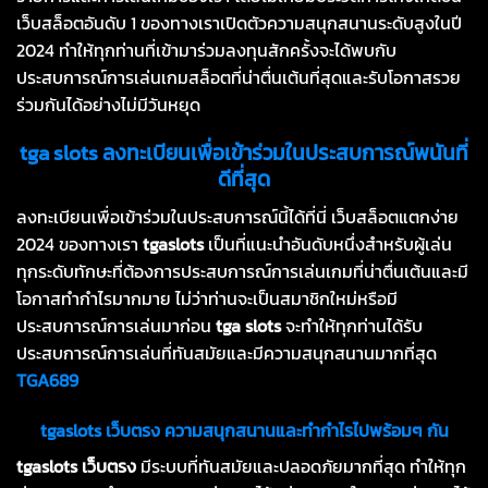
เว็บสล็อตอันดับ 1 ของทางเราเปิดตัวความสนุกสนานระดับสูงในปี
2024 ทำให้ทุกท่านที่เข้ามาร่วมลงทุนสักครั้งจะได้พบกับ
ประสบการณ์การเล่นเกมสล็อตที่น่าตื่นเต้นที่สุดและรับโอกาสรวย
ร่วมกันได้อย่างไม่มีวันหยุด
tga slots ลงทะเบียนเพื่อเข้าร่วมในประสบการณ์พนันที่
ดีที่สุด
ลงทะเบียนเพื่อเข้าร่วมในประสบการณ์นี้ได้ที่นี่ เว็บสล็อตแตกง่าย
2024 ของทางเรา
tgaslots
เป็นที่แนะนำอันดับหนึ่งสำหรับผู้เล่น
ทุกระดับทักษะที่ต้องการประสบการณ์การเล่นเกมที่น่าตื่นเต้นและมี
โอกาสทำกำไรมากมาย ไม่ว่าท่านจะเป็นสมาชิกใหม่หรือมี
ประสบการณ์การเล่นมาก่อน
tga slots
จะทำให้ทุกท่านได้รับ
ประสบการณ์การเล่นที่ทันสมัยและมีความสนุกสนานมากที่สุด
TGA689
tgaslots เว็บตรง ความสนุกสนานและทำกำไรไปพร้อมๆ กัน
tgaslots
เว็บตรง
มีระบบที่ทันสมัยและปลอดภัยมากที่สุด ทำให้ทุก