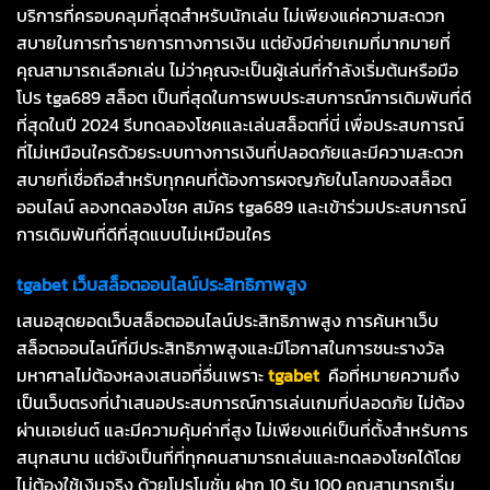
บริการที่ครอบคลุมที่สุดสำหรับนักเล่น ไม่เพียงแค่ความสะดวก
สบายในการทำรายการทางการเงิน
แต่ยังมีค่ายเกมที่มากมายที่
คุณสามารถเลือกเล่น ไม่ว่าคุณจะเป็นผู้เล่นที่กำลังเริ่มต้นหรือมือ
โปร
tga689 สล็อต
เป็นที่สุดในการพบประสบการณ์การเดิมพันที่ดี
ที่สุดในปี
2024
รีบทดลองโชคและเล่นสล็อตที่นี่
เพื่อประสบการณ์
ที่ไม่เหมือนใครด้วยระบบทางการเงินที่ปลอดภัยและมีความสะดวก
สบายที่เชื่อถือสำหรับทุกคนที่ต้องการผจญภัยในโลกของสล็อต
ออนไลน์ ลองทดลองโชค
สมัคร tga689
และเข้าร่วมประสบการณ์
การเดิมพันที่ดีที่สุดแบบไม่เหมือนใคร
tgabet เว็บสล็อตออนไลน์ประสิทธิภาพสูง
เสนอสุดยอดเว็บสล็อตออนไลน์ประสิทธิภาพสูง การค้นหาเว็บ
สล็อตออนไลน์ที่มีประสิทธิภาพสูงและมีโอกาสในการชนะรางวัล
มหาศาลไม่ต้องหลงเสนอที่อื่น
เพราะ
tgabet
คือที่หมายความถึง
เป็นเว็บตรงที่นำเสนอประสบการณ์การเล่นเกมที่ปลอดภัย
ไม่ต้อง
ผ่านเอเย่นต์
และมีความคุ้มค่าที่สูง ไม่เพียงแค่เป็นที่ตั้งสำหรับการ
สนุกสนาน
แต่ยังเป็นที่ที่ทุกคนสามารถเล่นและทดลองโชคได้โดย
ไม่ต้องใช้เงินจริง ด้วยโปรโมชั่น ฝาก
10
รับ
100
คุณสามารถเริ่ม