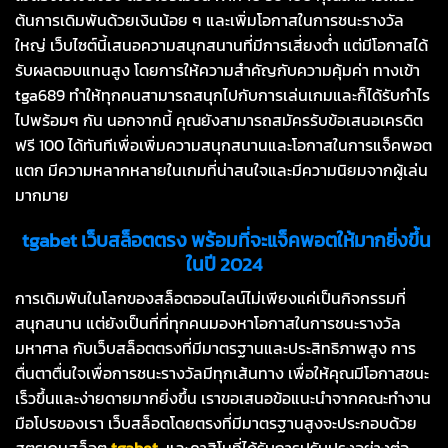
ต้นการเดิมพันด้วยเงินน้อย ๆ และเพิ่มโอกาสในการชนะรางวัล
ใหญ่ เว็บไซต์นี้เสนอความสนุกสนานที่มีการเสี่ยงต่ำ
แต่มีโอกาสได้
รับผลตอบแทนสูง โดยการให้ความสำคัญกับความคุ้มค่า
ทางเข้า
tga689
ทำให้ทุกคนสามารถสนุกไปกับการเล่นเกมและก็ได้รับกำไร
ไปพร้อมๆ กัน นอกจากนี้
คุณยังสามารถสมัครรับข้อเสนอเครดิต
ฟรี
100
ได้ทันทีเพื่อเพิ่มความสนุกสนานและโอกาสในการแจ็คพอต
แตก มีความหลากหลายในเกมที่น่าสนใจและมีความนิยมจากผู้เล่น
มากมาย
tgabet
เว็บสล็อตตรง พร้อมที่จะแจ็คพอตให้มากยิ่งขึ้น
ในปี
2024
การเดิมพันในโลกของสล็อตออนไลน์ไม่เพียงแค่เป็นกิจกรรมที่
สนุกสนาน
แต่ยังเป็นที่ที่ทุกคนมองหาโอกาสในการชนะรางวัล
มหาศาล กับเว็บสล็อตตรงที่มีมาตรฐานและประสิทธิภาพสูง
การ
ตื่นตาตื่นใจเพื่อการชนะรางวัลมีทุกเส้นทาง เพื่อให้คุณมีโอกาสชนะ
เร็วขึ้นและง่ายดายมากยิ่งขึ้น
เราขอเสนอข้อแนะนำจากคณะทำงาน
มือโปรของเรา เว็บสล็อตโดยตรงที่มีมาตรฐานสูงจะประกอบด้วย