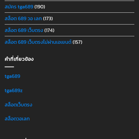
สมัคร tga689
(190)
สล็อต 689 วอ เลท
(173)
สล็อต 689 เว็บตรง
(174)
สล็อต 689 เว็บตรงไม่ผ่านเอเยนต์
(157)
คำที่เกี่ยวข้อง
tga689
tga689z
สล็อตเว็บตรง
สล็อตวอเลท