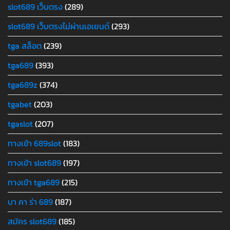
slot689 เว็บตรง
(289)
slot689 เว็บตรงไม่ผ่านเอเยนต์
(293)
tga สล็อต
(239)
tga689
(393)
tga689z
(374)
tgabet
(203)
tgaslot
(207)
ทางเข้า 689slot
(183)
ทางเข้า slot689
(197)
ทางเข้า tga689
(215)
บา คา ร่า 689
(187)
สมัคร slot689
(185)