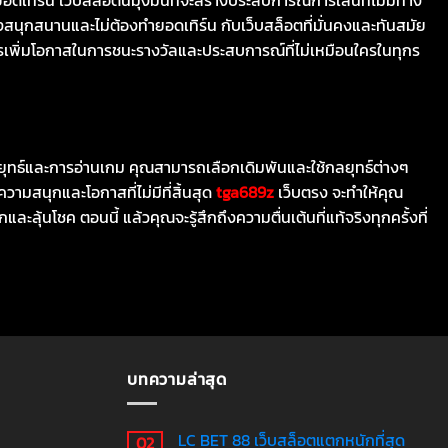
ทิร์น เว็บสล็อตนี้มุ่งมั่นที่จะสร้างประสบการณ์การเล่นที่ไม่มีทาง
งสนุกสนานและไม่ต้องทำยอดเทิร์น กับเว็บสล็อตที่มั่นคงและทันสมัย
รเพิ่มโอกาสในการชนะรางวัลและประสบการณ์ที่ไม่เหมือนใครในทุกร
ุทธ์และการอ่านเกม คุณสามารถเลือกเดิมพันและใช้กลยุทธ์ต่างๆ
ามสนุกและโอกาสที่ไม่มีที่สิ้นสุด
tga689z
เว็บตรง จะทำให้คุณ
ุกและลุ้นโชค
ตอนนี้ แล้วคุณจะรู้สึกถึงความตื่นเต้นที่แท้จริงทุกครั้งที่
บทความล่าสุด
LC BET 88 เว็บสล็อตแตกหนักที่สุด
02