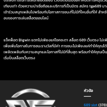
ประสบการณ์การเล่นที่ยอดเยี่ยม เว็บไซต์นี้ไม่มีข้อกำหนดการหมุนเวี
เทียบเท่า ด้วยความน่าเชื่อถือและบริการที่เป็นมิตร
สมัคร tga689
มาส
เข้าร่วมสนุกเพลินไปพร้อมกับโอกาสการชนะที่ไม่มีที่ไหนอื่นที่ให้
สำหรั
อบของการเล่นสล็อตออนไลน์
แจ็คพ็อต Bigwin แตกไม่เพียงแค่โชคชะตา
สล็อต 689 เว็บตรง
ไม่เพ
เพื่อเพิ่มโอกาสในการชนะรางวัลที่มีค่า การชนะไม่เพียงแค่ทำให้คุณ
เพลิดเพลินกับความสนุกและโอกาสที่ไม่มีที่สิ้นสุด พร้อมทำให้คุณเ
เริ่มปั่นสล็อตเว็บตรง
หัวข้อ
689 slot
(378)