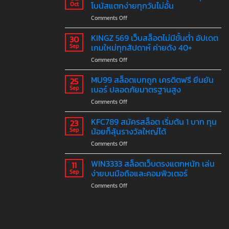
โบนัสแตกง่ายทุกวันไม่อั้น
Oct
on
Comments Off
LC
BET
KINGZ 569 เว็บสล็อตไม่มีขั้นต่ำ อัปเดต
30
88
เกมใหม่ทุกสัปดาห์ ค่ายดัง 40+
Sep
เว็บ
on
Comments Off
สล็อต
KINGZ
แตก
569
MU99 สล็อตเบทถูก เครดิตฟรี ยืนยัน
หนัก
25
เว็บ
ที่สุด
เบอร์ ปลอดภัยมาตรฐานสูง
Sep
สล็อต
โบนัส
on
Comments Off
ไม่มี
แตก
MU99
ขั้น
ง่าย
สล็อต
KFC789 สมัครสล็อต เริ่มต้น 1 บาท ทุน
ต่ำ
23
ทุก
เบท
อัปเดต
น้อยก็ลุ้นรางวัลใหญ่ได้
Sep
วัน
ถูก
เกม
ไม่
on
Comments Off
เครดิต
ใหม่
อั้น
KFC789
ฟรี
ทุก
สมัคร
WIN3333 สล็อตเว็บตรงแตกหนัก เล่น
ยืนยัน
11
สัปดาห์
สล็อต
เบอร์
ง่ายบนมือถือและคอมพิวเตอร์
Sep
ค่าย
เริ่ม
ปลอดภัย
ดัง
on
Comments Off
ต้น
มาตรฐาน
40+
WIN3333
1
สูง
สล็อต
บาท
เว็บ
ทุน
ตรง
น้อย
แตก