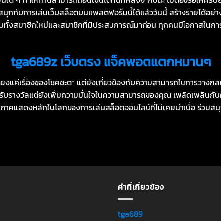
ยนใด ๆ ทำให้ท่านสามารถถอนเงินได้ทันทีหลังจากชนะ ไม่ต้องรอให้ครบยอดเ
นุกกับการเล่นเว็บสล็อตบนแพลตฟอร์มนี้ได้แล้ววันนี้ สร้างรายได้อย่า
บทั้งสมาชิกใหม่และสมาชิกที่มีประสบการณ์มาก่อน ทุกคนมีโอกาสในกา
tga689z
เว็บตรง แจ็คพอตแตกหมานๆ
ียงแค่เรื่องของโชคชะตา
แต่ยังเกี่ยวข้องกับความสามารถในการวางกลย
ได้รับรางวัลแต่ยังเพิ่มความมั่นใจในความสามารถของคุณ เพลิดเพลินกับคว
ป็นภาคแสดงหลักในโลกของการเล่นสล็อตออนไลน์ที่ไม่เคยน่าเบื่อ ร่วมสน
คำที่เกี่ยวข้อง
tga689