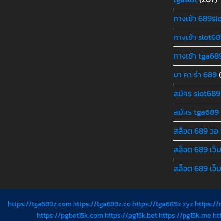
ทางเข้า 689sl
ทางเข้า slot6
ทางเข้า tga68
บา คา ร่า 689
(
สมัคร slot689
สมัคร tga689
สล็อต 689 วอ
สล็อต 689 เว็
สล็อต 689 เว็
https://tga689z.com
https://tga689z.co
https://tga689z.xyz
https://
https://pgbet15k.com
https://pg15k.bet
https://pg15k.me
ht