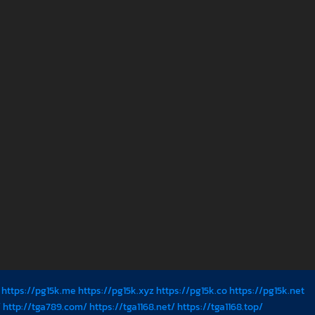
ก็
หนัก
ลุ้น
เล่น
รางวัล
ง่าย
ใหญ่
บน
ได้
มือ
ถือ
และ
คอมพิวเตอร์
https://pg15k.me
https://pg15k.xyz
https://pg15k.co
https://pg15k.net
/
http://tga789.com/
https://tga1168.net/
https://tga1168.top/