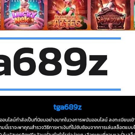
tga689z
ออนไลน์กำลังเป็นที่นิยมอย่างมากในวงการพนันออนไลน์ ลงทะเบียนเข้า
นี้เราจะพาคุณสำรวจวิธีการหาเงินที่ไม่ซับซ้อนจากการเล่นสล็อตแบบ
 รับโบนัสเครดิตฟรีแล้วมาปั่นทำกำไรต่อง่ายๆ เลือกเกมที่ชอบและปั่นสล็