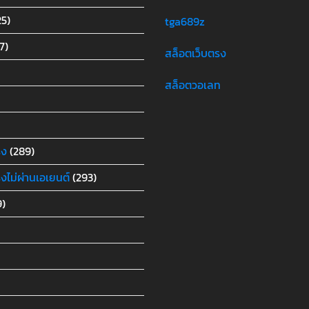
5)
tga689z
7)
สล็อตเว็บตรง
สล็อตวอเลท
รง
(289)
งไม่ผ่านเอเยนต์
(293)
9)