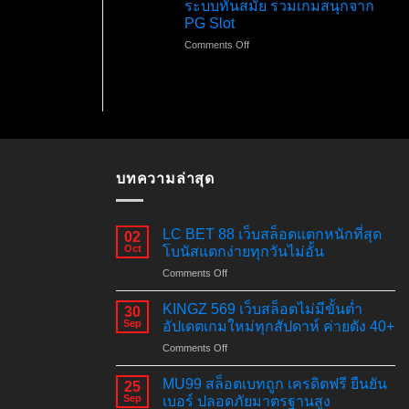
ไลน์
ระบบทันสมัย รวมเกมสนุกจาก
เปิด
ฟรี
PG Slot
ยูส
ทุก
on
Comments Off
ใหม่
เกม
LNW69
beteasy24
เว็บ
ฝาก20รับ100
สล็อต
คุ้ม
มี
ค่าที่
ใบ
สุด
เซอร์
ระบบ
ทัน
บทความล่าสุด
สมัย
รวม
เกม
สนุก
LC BET 88 เว็บสล็อตแตกหนักที่สุด
02
จาก
Oct
โบนัสแตกง่ายทุกวันไม่อั้น
PG
on
Comments Off
Slot
LC
BET
KINGZ 569 เว็บสล็อตไม่มีขั้นต่ำ
30
88
Sep
อัปเดตเกมใหม่ทุกสัปดาห์ ค่ายดัง 40+
เว็บ
on
Comments Off
สล็อต
KINGZ
แตก
569
หนัก
MU99 สล็อตเบทถูก เครดิตฟรี ยืนยัน
25
เว็บ
ที่สุด
Sep
เบอร์ ปลอดภัยมาตรฐานสูง