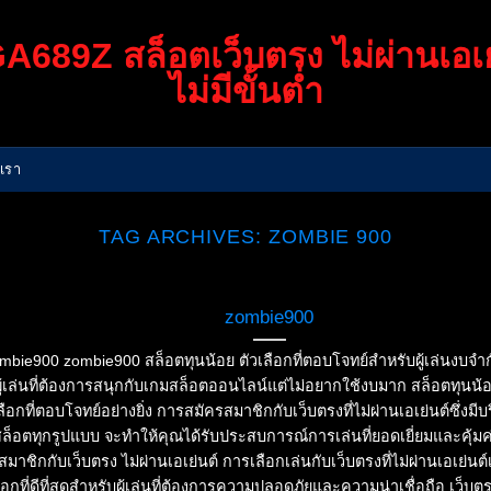
อเรา
TAG ARCHIVES:
ZOMBIE 900
zombie900
mbie900 zombie900 สล็อตทุนน้อย ตัวเลือกที่ตอบโจทย์สำหรับผู้เล่นงบจำก
ผู้เล่นที่ต้องการสนุกกับเกมสล็อตออนไลน์แต่ไม่อยากใช้งบมาก สล็อตทุนน้อ
ลือกที่ตอบโจทย์อย่างยิ่ง การสมัครสมาชิกกับเว็บตรงที่ไม่ผ่านเอเย่นต์ซึ่งมี
ล็อตทุกรูปแบบ จะทำให้คุณได้รับประสบการณ์การเล่นที่ยอดเยี่ยมและคุ้มค
สมาชิกกับเว็บตรง ไม่ผ่านเอเย่นต์ การเลือกเล่นกับเว็บตรงที่ไม่ผ่านเอเย่นต
ือกที่ดีที่สุดสำหรับผู้เล่นที่ต้องการความปลอดภัยและความน่าเชื่อถือ เว็บตรง