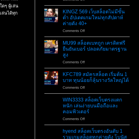
LC
ๆ ผู้เล่น
BET
KINGZ 569 เว็บสล็อตไม่มีขั้น
ล่นได้ทุก
88
ต่ำ อัปเดตเกมใหม่ทุกสัปดาห์
เว็บ
ค่ายดัง 40+
สล็อต
on
Comments Off
แตก
KINGZ
หนัก
569
ที่สุด
MU99 สล็อตเบทถูก เครดิตฟรี
เว็บ
โบนัส
ยืนยันเบอร์ ปลอดภัยมาตรฐาน
สล็อต
แตก
สูง
ไม่มี
ง่าย
on
Comments Off
ขั้น
ทุก
MU99
ต่ำ
วัน
สล็อต
อัปเดต
ไม่
KFC789 สมัครสล็อต เริ่มต้น 1
เบท
เกม
อั้น
บาท ทุนน้อยก็ลุ้นรางวัลใหญ่ได้
ถูก
ใหม่
on
Comments Off
เครดิต
ทุก
KFC789
ฟรี
สัปดาห์
สมัคร
ยืนยัน
WIN3333 สล็อตเว็บตรงแตก
ค่าย
สล็อต
เบอร์
ดัง
หนัก เล่นง่ายบนมือถือและ
เริ่ม
ปลอดภัย
40+
คอมพิวเตอร์
ต้น
มาตรฐาน
on
Comments Off
1
สูง
WIN3333
บาท
สล็อต
ทุน
hyend สล็อตเว็บตรงอันดับ 1
เว็บ
น้อย
รวมเกมสล็อตทุกค่ายดัง โบนัส