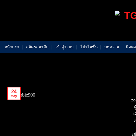
Skip
to
content
หน้าแรก
สมัครสมาชิก
เข้าสู่ระบบ
โปรโมชั่น
บทความ
ติดต่
24
May
zo
เ
ส
เล