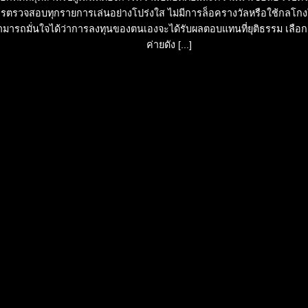
รตรวจสอบทุกรายการเล่นอย่างโปร่งใส ไม่มีการล็อครางวัลหรือใช้กลโกงใด
มารถมั่นใจได้ว่าการลงทุนของตนเองจะได้รับผลตอบแทนที่ยุติธรรม เลือกเ
ค่ายดัง [...]